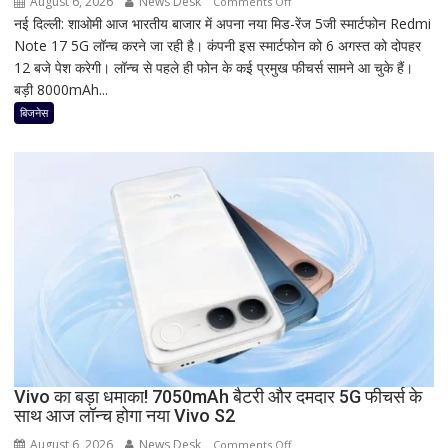
August 6, 2026
News Desk
on
Comments Off
नई दिल्ली: शाओमी आज भारतीय बाजार में अपना नया मिड-रेंज 5जी स्मार्टफोन Redmi
Redmi
Note 17 5G लॉन्च करने जा रही है। कंपनी इस स्मार्टफोन को 6 अगस्त को दोपहर
का
12 बजे पेश करेगी। लॉन्च से पहले ही फोन के कई प्रमुख फीचर्स सामने आ चुके हैं।
नया
बड़ी 8000mAh...
5G
फोन
बिजनेस
आज
देगा
दस्तक!
8000mAh
बैटरी,
7-
इंच
डिस्प्ले
और
Snapdragon
प्रोसेसर
से
Vivo का बड़ा धमाका! 7050mAh बैटरी और दमदार 5G फीचर्स के
मचेगी
साथ आज लॉन्च होगा नया Vivo S2
धूम
August 6, 2026
News Desk
on
Comments Off