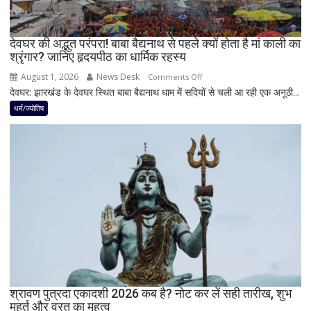
4
अहम
नियम,
देवघर की अद्भुत परंपरा! बाबा बैद्यनाथ से पहले क्यों होता है मां काली का
श्रृंगार? जानिए हृदयपीठ का धार्मिक रहस्य
तभी
पूर्ण
August 1, 2026
News Desk
on
Comments Off
मानी
देवघर: झारखंड के देवघर स्थित बाबा बैद्यनाथ धाम में सदियों से चली आ रही एक अनूठी...
देवघर
जाती
की
धर्म/ज्योतिष
है
अद्भुत
भगवान
परंपरा!
शिव
बाबा
की
बैद्यनाथ
पूजा
से
पहले
क्यों
होता
है
मां
काली
का
श्रावण पुत्रदा एकादशी 2026 कब है? नोट कर लें सही तारीख, शुभ
मुहूर्त और व्रत का महत्व
श्रृंगार?