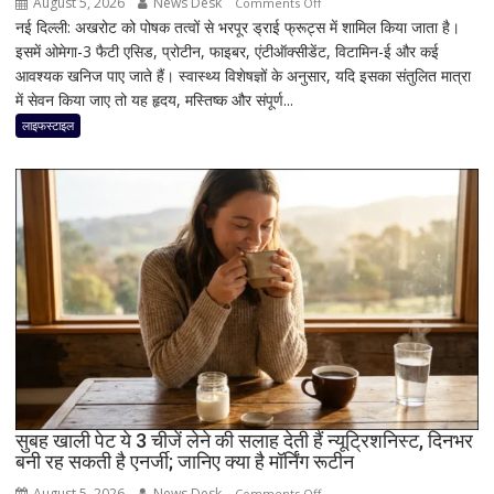
August 5, 2026
News Desk
on
Comments Off
नई दिल्ली: अखरोट को पोषक तत्वों से भरपूर ड्राई फ्रूट्स में शामिल किया जाता है।
रोज
इसमें ओमेगा-3 फैटी एसिड, प्रोटीन, फाइबर, एंटीऑक्सीडेंट, विटामिन-ई और कई
कितने
आवश्यक खनिज पाए जाते हैं। स्वास्थ्य विशेषज्ञों के अनुसार, यदि इसका संतुलित मात्रा
अखरोट
में सेवन किया जाए तो यह हृदय, मस्तिष्क और संपूर्ण...
खाना
है
लाइफस्टाइल
सही?
जानिए
सही
मात्रा,
फायदे
और
सेवन
का
बेहतर
तरीका
सुबह खाली पेट ये 3 चीजें लेने की सलाह देती हैं न्यूट्रिशनिस्ट, दिनभर
बनी रह सकती है एनर्जी; जानिए क्या है मॉर्निंग रूटीन
August 5, 2026
News Desk
on
Comments Off