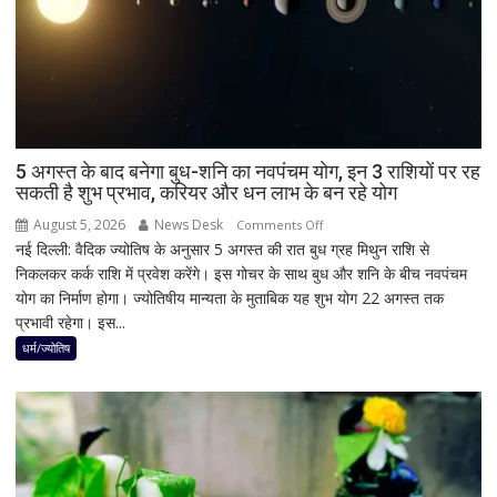
झटका,
गुजरात
ने
बचाई
साख;
3
उपचुनावों
5 अगस्त के बाद बनेगा बुध-शनि का नवपंचम योग, इन 3 राशियों पर रह
सकती है शुभ प्रभाव, करियर और धन लाभ के बन रहे योग
के
नतीजों
August 5, 2026
News Desk
on
Comments Off
ने
नई दिल्ली: वैदिक ज्योतिष के अनुसार 5 अगस्त की रात बुध ग्रह मिथुन राशि से
5
बढ़ाई
निकलकर कर्क राशि में प्रवेश करेंगे। इस गोचर के साथ बुध और शनि के बीच नवपंचम
अगस्त
सियासी
योग का निर्माण होगा। ज्योतिषीय मान्यता के मुताबिक यह शुभ योग 22 अगस्त तक
के
हलचल
प्रभावी रहेगा। इस...
बाद
बनेगा
धर्म/ज्योतिष
बुध-
शनि
का
नवपंचम
योग,
इन