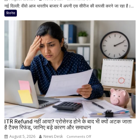
नई दिल्ली: वीवो आज भारतीय बाजार में अपनी एस सीरीज की वापसी करने जा रहा है।...
Vivo
का
बिजनेस
बड़ा
धमाका!
7050mAh
बैटरी
और
दमदार
5G
फीचर्स
के
साथ
आज
लॉन्च
होगा
नया
Vivo
ITR Refund नहीं आया? प्रोसेस्ड होने के बाद भी क्यों अटक जाता
S2
है टैक्स रिफंड, जानिए बड़े कारण और समाधान
August 5, 2026
News Desk
on
Comments Off