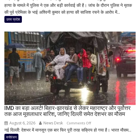
हत्या के मामले में पुलिस ने एक और बड़ी कार्रवाई की है। जांच के दौरान पुलिस ने मृतक
हत्याकांड
की पूर्व प्रेमिका के भाई अश्विनी कुमार को हत्या की साजिश रचने के आरोप में...
में
बड़ा
उत्तर प्रदेश
खुलासा!
पूर्व
प्रेमिका
का
भाई
गिरफ्तार,
इंस्टाग्राम
पर
‘मार
दिया’
स्टेटस
के
IMD का बड़ा अलर्ट! बिहार-झारखंड से लेकर महाराष्ट्र और पूर्वोत्तर
बाद
तक आज मूसलाधार बारिश, जानिए दिल्ली समेत देशभर का मौसम
पुलिस
का
August 6, 2026
News Desk
on
Comments Off
एक्शन
नई दिल्ली: देशभर में मानसून एक बार फिर पूरी तरह सक्रिय हो गया है। भारत मौसम...
IMD
का
मनोरंजन