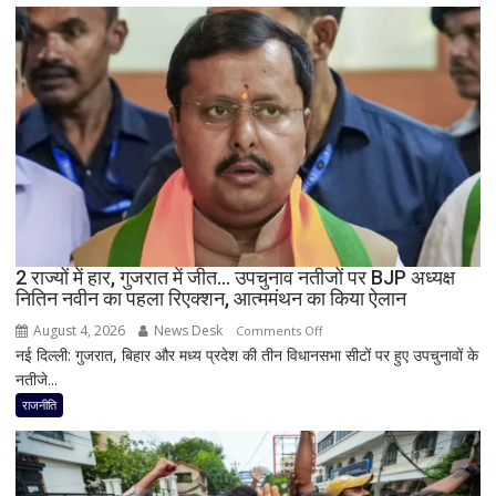
में
सीएम
योगी
का
बड़ा
बयान,
बोले-
SIT
जांच
में
किसी
2 राज्यों में हार, गुजरात में जीत… उपचुनाव नतीजों पर BJP अध्यक्ष
साधु-
नितिन नवीन का पहला रिएक्शन, आत्ममंथन का किया ऐलान
संत
की
August 4, 2026
News Desk
on
Comments Off
भूमिका
नई दिल्ली: गुजरात, बिहार और मध्य प्रदेश की तीन विधानसभा सीटों पर हुए उपचुनावों के
2
नहीं
नतीजे...
राज्यों
मिली
में
राजनीति
हार,
गुजरात
में