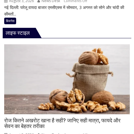
August 3, 2026
News Desk
on
Comments Off
नई दिल्ली: घरेलू वायदा बाजार एमसीएक्स में सोमवार, 3 अगस्त को सोने और चांदी की
Gold
कीमतों...
Price
Today:
बिजनेस
सोना-
लाइफ स्टाइल
चांदी
फिर
चमके,
3
अगस्त
को
कीमतों
में
तेजी;
जानिए
बढ़ोतरी
की
वजह
और
रोज कितने अखरोट खाना है सही? जानिए सही मात्रा, फायदे और
सेवन का बेहतर तरीका
अहम
लेवल