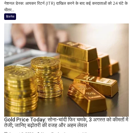
नेशनल डेस्क: आयकर रिटर्न (ITR) दाखिल करने के बाद कई करदाताओं को 24 घंटे के
ITR
भीतर...
Refund
नहीं
बिजनेस
आया?
प्रोसेस्ड
होने
के
बाद
भी
क्यों
अटक
जाता
है
टैक्स
रिफंड,
जानिए
बड़े
कारण
Gold Price Today: सोना-चांदी फिर चमके, 3 अगस्त को कीमतों में
और
तेजी; जानिए बढ़ोतरी की वजह और अहम लेवल
समाधान