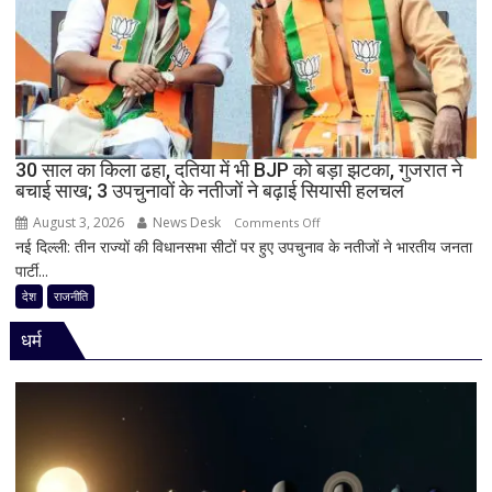
की
राजनीति
में
हलचल,
BJP
को
दी
30 साल का किला ढहा, दतिया में भी BJP को बड़ा झटका, गुजरात ने
खुली
बचाई साख; 3 उपचुनावों के नतीजों ने बढ़ाई सियासी हलचल
चेतावनी;
August 3, 2026
News Desk
on
JDU
Comments Off
नई दिल्ली: तीन राज्यों की विधानसभा सीटों पर हुए उपचुनाव के नतीजों ने भारतीय जनता
30
ने
पार्टी...
साल
भी
का
सुनाई
देश
राजनीति
किला
खरी-
धर्म
ढहा,
खरी
दतिया
में
भी
BJP
को
बड़ा