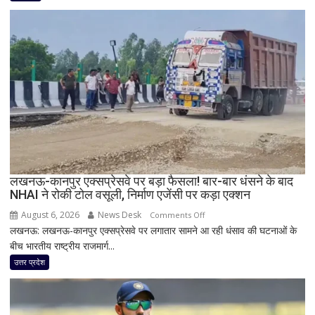
बड़ा
अलर्ट!
बिहार-
झारखंड
से
लेकर
महाराष्ट्र
और
पूर्वोत्तर
तक
आज
मूसलाधार
लखनऊ-कानपुर एक्सप्रेसवे पर बड़ा फैसला! बार-बार धंसने के बाद
NHAI ने रोकी टोल वसूली, निर्माण एजेंसी पर कड़ा एक्शन
बारिश,
जानिए
August 6, 2026
News Desk
on
Comments Off
दिल्ली
लखनऊ: लखनऊ-कानपुर एक्सप्रेसवे पर लगातार सामने आ रही धंसाव की घटनाओं के
लखनऊ-
समेत
बीच भारतीय राष्ट्रीय राजमार्ग...
कानपुर
देशभर
एक्सप्रेसवे
उत्तर प्रदेश
का
पर
मौसम
बड़ा
फैसला!