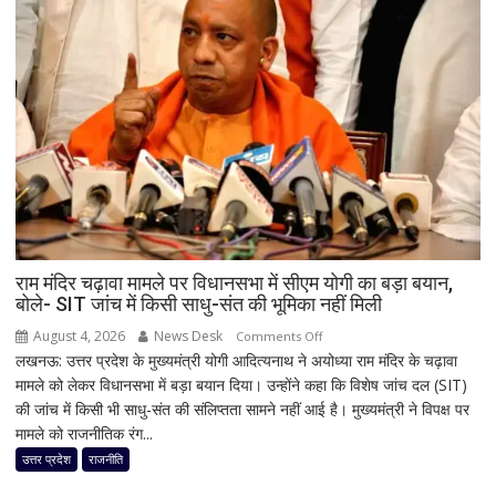
रहाणे
ने
भारतीय
टेस्ट
टीम
को
लेकर
जताई
चिंता,
सीनियर
खिलाड़ियों
की
राम मंदिर चढ़ावा मामले पर विधानसभा में सीएम योगी का बड़ा बयान,
बोले- SIT जांच में किसी साधु-संत की भूमिका नहीं मिली
बताई
अहम
August 4, 2026
News Desk
on
Comments Off
जरूरत
लखनऊ: उत्तर प्रदेश के मुख्यमंत्री योगी आदित्यनाथ ने अयोध्या राम मंदिर के चढ़ावा
राम
मामले को लेकर विधानसभा में बड़ा बयान दिया। उन्होंने कहा कि विशेष जांच दल (SIT)
मंदिर
की जांच में किसी भी साधु-संत की संलिप्तता सामने नहीं आई है। मुख्यमंत्री ने विपक्ष पर
चढ़ावा
मामले को राजनीतिक रंग...
मामले
पर
उत्तर प्रदेश
राजनीति
विधानसभा