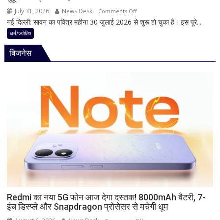
जानिए
July 31, 2026
News Desk
on
Comments Off
हृदयपीठ
नई दिल्ली: सावन का पवित्र महीना 30 जुलाई 2026 से शुरू हो चुका है। इस पूरे...
श्रावण
का
पुत्रदा
धर्म/ज्योतिष
धार्मिक
एकादशी
रहस्य
बिजनेस
2026
कब
है?
नोट
कर
लें
सही
तारीख,
शुभ
मुहूर्त
और
व्रत
का
महत्व
Redmi का नया 5G फोन आज देगा दस्तक! 8000mAh बैटरी, 7-
इंच डिस्प्ले और Snapdragon प्रोसेसर से मचेगी धूम