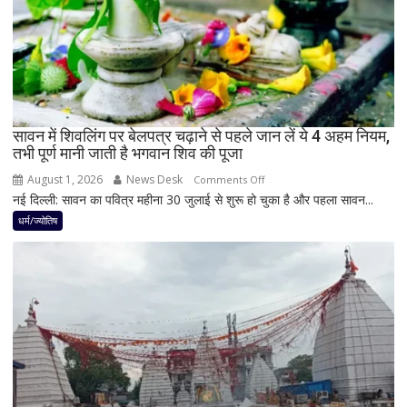
3
राशियों
पर
रह
सकती
है
सावन में शिवलिंग पर बेलपत्र चढ़ाने से पहले जान लें ये 4 अहम नियम,
शुभ
तभी पूर्ण मानी जाती है भगवान शिव की पूजा
प्रभाव,
करियर
August 1, 2026
News Desk
on
Comments Off
और
नई दिल्ली: सावन का पवित्र महीना 30 जुलाई से शुरू हो चुका है और पहला सावन...
सावन
धन
में
धर्म/ज्योतिष
लाभ
शिवलिंग
के
पर
बन
बेलपत्र
रहे
चढ़ाने
योग
से
पहले
जान
लें
ये