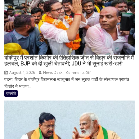
जीत…
उपचुनाव
नतीजों
पर
BJP
अध्यक्ष
नितिन
नवीन
का
बांकीपुर में प्रशांत किशोर की ऐतिहासिक जीत से बिहार की राजनीति में
हलचल, BJP को दी खुली चेतावनी; JDU ने भी सुनाई खरी-खरी
पहला
रिएक्शन,
August 4, 2026
News Desk
on
Comments Off
आत्ममंथन
पटना: बिहार के बांकीपुर विधानसभा उपचुनाव में जन सुराज पार्टी के संस्थापक प्रशांत
बांकीपुर
का
किशोर ने भाजपा...
में
किया
प्रशांत
राजनीति
ऐलान
किशोर
की
ऐतिहासिक
जीत
से
बिहार