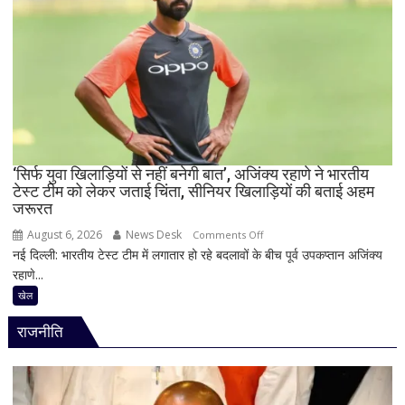
बार-
बार
धंसने
के
बाद
NHAI
ने
रोकी
टोल
‘सिर्फ युवा खिलाड़ियों से नहीं बनेगी बात’, अजिंक्य रहाणे ने भारतीय
टेस्ट टीम को लेकर जताई चिंता, सीनियर खिलाड़ियों की बताई अहम
वसूली,
जरूरत
निर्माण
एजेंसी
August 6, 2026
News Desk
on
Comments Off
पर
नई दिल्ली: भारतीय टेस्ट टीम में लगातार हो रहे बदलावों के बीच पूर्व उपकप्तान अजिंक्य
‘सिर्फ
कड़ा
रहाणे...
युवा
एक्शन
खिलाड़ियों
खेल
से
राजनीति
नहीं
बनेगी
बात’,
अजिंक्य