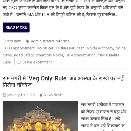
अपर मुख्य कार्यपालक अधिकारी के पद पर तैनात थे। बिहार से ताल्लुक और अनुभव
नए CEO कृष्णा करुणेश बिहार मूल के हैं और यूपी कैडर के अनुभवी अधिकारी माने
जाते हैं। उन्होंने MA और LLB की डिग्री हासिल की है, जिससे प्रशासनिक…
READ MORE
उत्तर प्रदेश
administrative reforms
,
,
,
,
,
CEO appointment
IAS officer
Krishna Karunesh
Noida Authority
Noida
,
,
,
,
News
Road Safety
smart city Noida
UP Administration
Yuvraj Mehta
Case
Leave a comment
राम नगरी में ‘Veg Only’ Rule: अब आस्था के रास्ते पर नहीं
मिलेगा नॉनवेज
January 10, 2026
News desk
राम नगरी अयोध्या में मांसाहार
को लेकर प्रशासन ने बड़ा और
सख्त फैसला लिया है। लंबे
समय से चल रही शिकायतों के