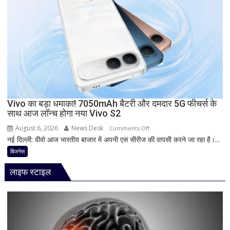
देगा
दस्तक!
8000mAh
बैटरी,
7-
इंच
डिस्प्ले
और
Snapdragon
Vivo का बड़ा धमाका! 7050mAh बैटरी और दमदार 5G फीचर्स के
साथ आज लॉन्च होगा नया Vivo S2
प्रोसेसर
से
August 6, 2026
News Desk
on
Comments Off
मचेगी
नई दिल्ली: वीवो आज भारतीय बाजार में अपनी एस सीरीज की वापसी करने जा रहा है।...
Vivo
धूम
का
बिजनेस
बड़ा
लाइफ स्टाइल
धमाका!
7050mAh
बैटरी
और
दमदार
5G