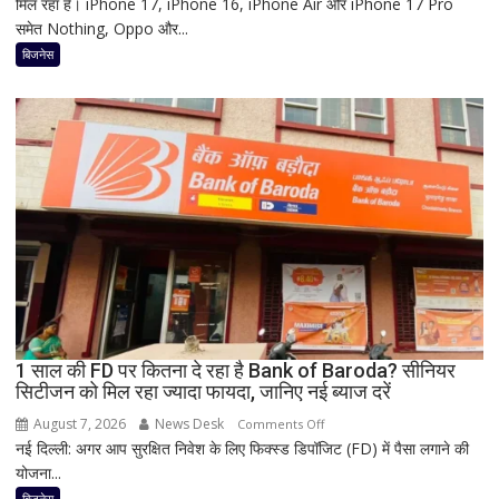
मिल रहा है। iPhone 17, iPhone 16, iPhone Air और iPhone 17 Pro
Sale
समेत Nothing, Oppo और...
में
iPhone
बिजनेस
पर
बंपर
ऑफर,
8
हजार
तक
सस्ता
iPhone
16;
Oppo-
Vivo
और
1 साल की FD पर कितना दे रहा है Bank of Baroda? सीनियर
Nothing
सिटीजन को मिल रहा ज्यादा फायदा, जानिए नई ब्याज दरें
पर
भी
August 7, 2026
News Desk
on
Comments Off
बड़ी
नई दिल्ली: अगर आप सुरक्षित निवेश के लिए फिक्स्ड डिपॉजिट (FD) में पैसा लगाने की
1
छूट
योजना...
साल
की
बिजनेस