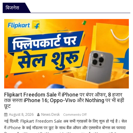
अद्भुत
भगवान
बिजनेस
परंपरा!
शिव
बाबा
की
बैद्यनाथ
पूजा
से
पहले
क्यों
होता
है
मां
काली
का
श्रृंगार?
जानिए
हृदयपीठ
Flipkart Freedom Sale में iPhone पर बंपर ऑफर, 8 हजार
तक सस्ता iPhone 16; Oppo-Vivo और Nothing पर भी बड़ी
का
छूट
धार्मिक
रहस्य
August 8, 2026
News Desk
on
Comments Off
नई दिल्ली: Flipkart Freedom Sale अब सभी ग्राहकों के लिए शुरू हो गई है। सेल
Flipkart
में iPhone के कई मॉडल्स पर छूट के साथ बैंक ऑफर और एक्सचेंज बोनस का फायदा
Freedom