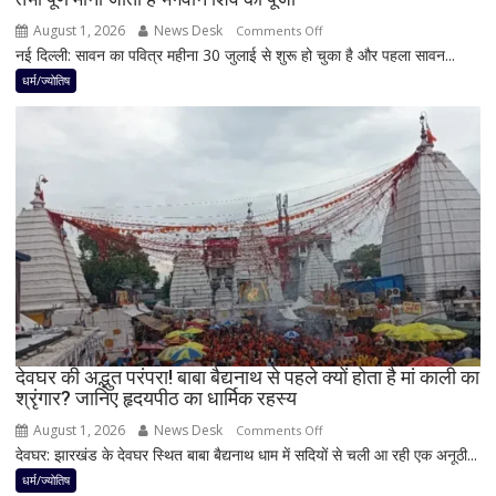
है
August 1, 2026
News Desk
on
Comments Off
शुभ
नई दिल्ली: सावन का पवित्र महीना 30 जुलाई से शुरू हो चुका है और पहला सावन...
सावन
प्रभाव,
में
धर्म/ज्योतिष
करियर
शिवलिंग
और
पर
धन
बेलपत्र
लाभ
चढ़ाने
के
से
बन
पहले
रहे
जान
योग
लें
ये
4
अहम
नियम,
देवघर की अद्भुत परंपरा! बाबा बैद्यनाथ से पहले क्यों होता है मां काली का
श्रृंगार? जानिए हृदयपीठ का धार्मिक रहस्य
तभी
पूर्ण
August 1, 2026
News Desk
on
Comments Off
मानी
देवघर: झारखंड के देवघर स्थित बाबा बैद्यनाथ धाम में सदियों से चली आ रही एक अनूठी...
देवघर
जाती
की
धर्म/ज्योतिष
है