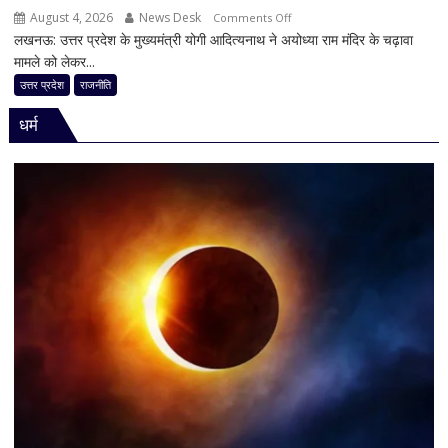
August 4, 2026
News Desk
on
Comments Off
लखनऊ: उत्तर प्रदेश के मुख्यमंत्री योगी आदित्यनाथ ने अयोध्या राम मंदिर के चढ़ावा
राम
मामले को लेकर...
मंदिर
चढ़ावा
उत्तर प्रदेश
राजनीति
मामले
धर्म
पर
विधानसभा
में
सीएम
योगी
का
बड़ा
बयान,
बोले-
SIT
जांच
में
किसी
साधु-
संत