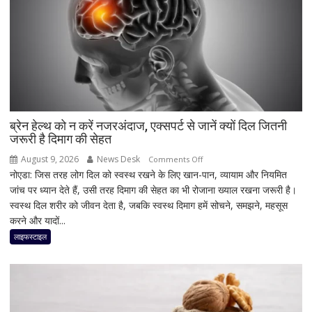
फीचर्स
के
साथ
आज
लॉन्च
होगा
नया
Vivo
ब्रेन हेल्थ को न करें नजरअंदाज, एक्सपर्ट से जानें क्यों दिल जितनी
जरूरी है दिमाग की सेहत
S2
August 9, 2026
News Desk
on
Comments Off
नोएडा: जिस तरह लोग दिल को स्वस्थ रखने के लिए खान-पान, व्यायाम और नियमित
ब्रेन
जांच पर ध्यान देते हैं, उसी तरह दिमाग की सेहत का भी रोजाना ख्याल रखना जरूरी है।
हेल्थ
स्वस्थ दिल शरीर को जीवन देता है, जबकि स्वस्थ दिमाग हमें सोचने, समझने, महसूस
को
करने और यादों...
न
करें
लाइफस्टाइल
नजरअंदाज,
एक्सपर्ट
से
जानें
क्यों