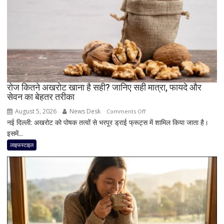
दिल
जितनी
जरूरी
है
दिमाग
की
सेहत
रोज कितने अखरोट खाना है सही? जानिए सही मात्रा, फायदे और
सेवन का बेहतर तरीका
August 5, 2026
News Desk
on
Comments Off
नई दिल्ली: अखरोट को पोषक तत्वों से भरपूर ड्राई फ्रूट्स में शामिल किया जाता है।
रोज
इसमें...
कितने
अखरोट
लाइफस्टाइल
खाना
है
सही?
जानिए
सही
मात्रा,
फायदे