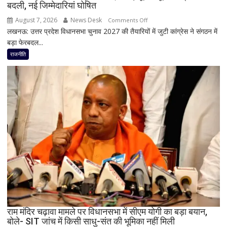
बदली, नई जिम्मेदारियां घोषित
August 7, 2026
News Desk
on
Comments Off
लखनऊ: उत्तर प्रदेश विधानसभा चुनाव 2027 की तैयारियों में जुटी कांग्रेस ने संगठन में
मिशन
बड़ा फेरबदल...
2027
के
राजनीति
लिए
कांग्रेस
का
बड़ा
दांव,
यूपी
में
पूरी
सहप्रभारी
टीम
बदली,
नई
जिम्मेदारियां
घोषित
राम मंदिर चढ़ावा मामले पर विधानसभा में सीएम योगी का बड़ा बयान,
बोले- SIT जांच में किसी साधु-संत की भूमिका नहीं मिली