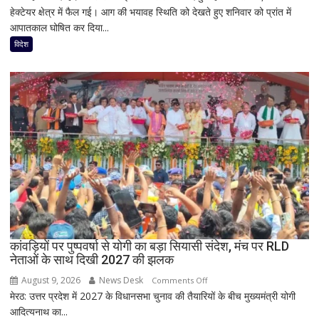
हेक्टेयर क्षेत्र में फैल गई। आग की भयावह स्थिति को देखते हुए शनिवार को प्रांत में
ब्रिटिश
आपातकाल घोषित कर दिया...
कोलंबिया
में
विदेश
जंगल
की
आग
का
तांडव,
20
हजार
लोग
बेघर;
‘जैसे
बम
फटा
कांवड़ियों पर पुष्पवर्षा से योगी का बड़ा सियासी संदेश, मंच पर RLD
हो’
नेताओं के साथ दिखी 2027 की झलक
August 9, 2026
News Desk
on
Comments Off
मेरठ: उत्तर प्रदेश में 2027 के विधानसभा चुनाव की तैयारियों के बीच मुख्यमंत्री योगी
कांवड़ियों
आदित्यनाथ का...
पर