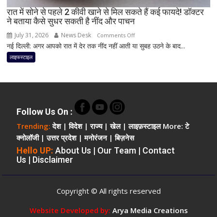
बनी
रात में सोने से पहले 2 कीवी खाने से मिल सकते हैं कई फायदे! डॉक्टर
ने बताया कैसे सुधर सकती है नींद और पाचन
रह
सकती
July 31, 2026
News Desk
on
Comments Off
है
नई दिल्ली: अगर आपको रात में देर तक नींद नहीं आती या सुबह उठने के बाद...
रात
एनर्जी;
में
लाइफस्टाइल
जानिए
सोने
क्या
से
है
पहले
मॉर्निंग
2
रूटीन
कीवी
Follow Us On :
खाने
Trending:
देश
|
विदेश
|
राज्य
|
खेल
|
लाइफ़स्टाइल
More:
टे
से
क्नोलॉजी
|
उत्तर प्रदेश
|
मनोरंजन
|
बिज़नेस
मिल
Hello UP:
About Us
|
Our Team
|
Contact
सकते
Us
|
Disclaimer
हैं
कई
फायदे!
Copyright © All rights reserved
डॉक्टर
ने
Website Developed by:
Arya Media Creations
बताया