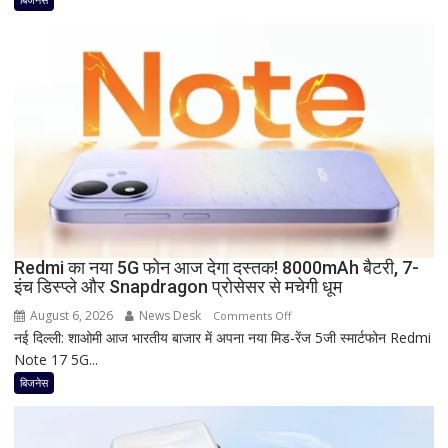
FD
पर
कितना
दे
रहा
है
Bank
of
Baroda?
सीनियर
सिटीजन
को
Redmi का नया 5G फोन आज देगा दस्तक! 8000mAh बैटरी, 7-
इंच डिस्प्ले और Snapdragon प्रोसेसर से मचेगी धूम
मिल
रहा
August 6, 2026
News Desk
on
Comments Off
ज्यादा
नई दिल्ली: शाओमी आज भारतीय बाजार में अपना नया मिड-रेंज 5जी स्मार्टफोन Redmi
Redmi
फायदा,
Note 17 5G...
का
जानिए
नया
बिजनेस
नई
5G
ब्याज
फोन
दरें
आज