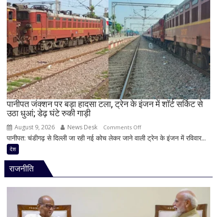
के
यौन
शोषण
का
आरोप,
22
वर्षीय
युवक
गिरफ्तार;
फोन
पानीपत जंक्शन पर बड़ा हादसा टला, ट्रेन के इंजन में शॉर्ट सर्किट से
उठा धुआं; डेढ़ घंटे रुकी गाड़ी
में
मिले
August 9, 2026
News Desk
on
Comments Off
600
पानीपत: चंडीगढ़ से दिल्ली जा रही नई कोच लेकर जाने वाली ट्रेन के इंजन में रविवार...
पानीपत
से
जंक्शन
देश
ज्यादा
पर
वीडियो
राजनीति
बड़ा
हादसा
टला,
ट्रेन
के