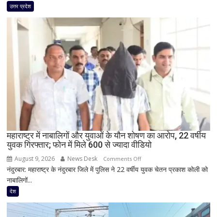
पुष्पवर्षा
उत्तर प्रदेश
से
योगी
का
बड़ा
सियासी
संदेश,
मंच
पर
RLD
नेताओं
के
साथ
महाराष्ट्र में नाबालिगों और युवाओं के यौन शोषण का आरोप, 22 वर्षीय
युवक गिरफ्तार; फोन में मिले 600 से ज्यादा वीडियो
दिखी
2027
August 9, 2026
News Desk
on
Comments Off
की
नंदुरबार: महाराष्ट्र के नंदुरबार जिले में पुलिस ने 22 वर्षीय युवक चेतन प्रकाश कोली को
महाराष्ट्र
झलक
नाबालिगों...
में
नाबालिगों
देश
और
युवाओं