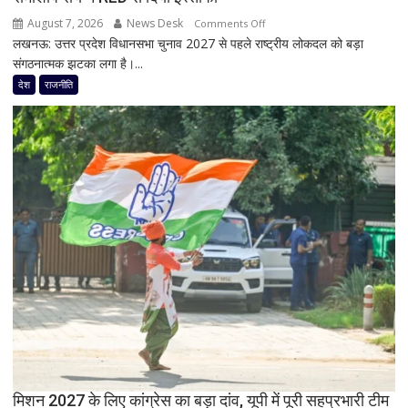
मिलेंगे
August 7, 2026
News Desk
on
Comments Off
शरद
लखनऊ: उत्तर प्रदेश विधानसभा चुनाव 2027 से पहले राष्ट्रीय लोकदल को बड़ा
यूपी
पवार
संगठनात्मक झटका लगा है।...
चुनाव
गुट
से
देश
राजनीति
के
पहले
सभी
जयंत
8
चौधरी
सांसद,
को
डीलिमिटेशन
बड़ा
बिल
झटका,
के
प्रदेश
बीच
अध्यक्ष
बढ़ी
डॉ.
सियासी
रामाशीष
अटकलें
राय
ने
RLD
से
दिया
मिशन 2027 के लिए कांग्रेस का बड़ा दांव, यूपी में पूरी सहप्रभारी टीम
इस्तीफा