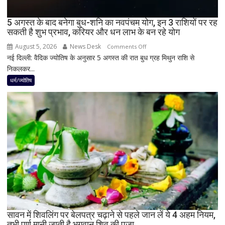
में
दिखेगा
5 अगस्त के बाद बनेगा बुध-शनि का नवपंचम योग, इन 3 राशियों पर रह
या
सकती है शुभ प्रभाव, करियर और धन लाभ के बन रहे योग
नहीं
August 5, 2026
News Desk
on
Comments Off
नई दिल्ली: वैदिक ज्योतिष के अनुसार 5 अगस्त की रात बुध ग्रह मिथुन राशि से
5
निकलकर...
अगस्त
के
धर्म/ज्योतिष
बाद
बनेगा
बुध-
शनि
का
नवपंचम
योग,
इन
3
राशियों
पर
रह
सावन में शिवलिंग पर बेलपत्र चढ़ाने से पहले जान लें ये 4 अहम नियम,
तभी पूर्ण मानी जाती है भगवान शिव की पूजा
सकती