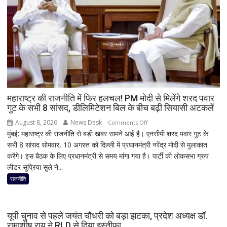
इंजन
में
शॉर्ट
सर्किट
से
उठा
धुआं;
डेढ़
घंटे
महाराष्ट्र की राजनीति में फिर हलचल! PM मोदी से मिलेंगे शरद पवार
गुट के सभी 8 सांसद, डीलिमिटेशन बिल के बीच बढ़ी सियासी अटकलें
रुकी
गाड़ी
August 8, 2026
News Desk
on
Comments Off
मुंबई: महाराष्ट्र की राजनीति से बड़ी खबर सामने आई है। एनसीपी शरद पवार गुट के
महाराष्ट्र
सभी 8 सांसद सोमवार, 10 अगस्त को दिल्ली में प्रधानमंत्री नरेंद्र मोदी से मुलाकात
की
करेंगे। इस बैठक के लिए प्रधानमंत्री से समय मांगा गया है। पार्टी की लोकसभा ग्रुप
राजनीति
लीडर सुप्रिया सुले ने...
में
फिर
राजनीति
हलचल!
PM
मोदी
यूपी चुनाव से पहले जयंत चौधरी को बड़ा झटका, प्रदेश अध्यक्ष डॉ.
से
रामाशीष राय ने RLD से दिया इस्तीफा