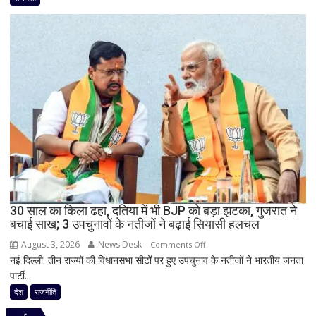
ऐलान
किशोर
की
ऐतिहासिक
जीत
से
बिहार
की
राजनीति
में
हलचल,
BJP
को
दी
30 साल का किला ढहा, दतिया में भी BJP को बड़ा झटका, गुजरात ने
खुली
बचाई साख; 3 उपचुनावों के नतीजों ने बढ़ाई सियासी हलचल
चेतावनी;
August 3, 2026
News Desk
on
JDU
Comments Off
नई दिल्ली: तीन राज्यों की विधानसभा सीटों पर हुए उपचुनाव के नतीजों ने भारतीय जनता
30
ने
पार्टी...
साल
भी
का
सुनाई
देश
राजनीति
किला
खरी-