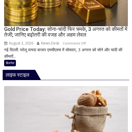
रिफंड,
जानिए
बड़े
कारण
Gold Price Today: सोना-चांदी फिर चमके, 3 अगस्त को कीमतों में
और
तेजी; जानिए बढ़ोतरी की वजह और अहम लेवल
समाधान
August 3, 2026
News Desk
on
Comments Off
नई दिल्ली: घरेलू वायदा बाजार एमसीएक्स में सोमवार, 3 अगस्त को सोने और चांदी की
Gold
कीमतों...
Price
Today:
बिजनेस
सोना-
लाइफ स्टाइल
चांदी
फिर
चमके,
3
अगस्त
को
कीमतों
में
तेजी;