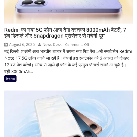
मुहूर्त
और
व्रत
का
महत्व
Redmi का नया 5G फोन आज देगा दस्तक! 8000mAh बैटरी, 7-
इंच डिस्प्ले और Snapdragon प्रोसेसर से मचेगी धूम
August 6, 2026
News Desk
on
Comments Off
नई दिल्ली: शाओमी आज भारतीय बाजार में अपना नया मिड-रेंज 5जी स्मार्टफोन Redmi
Redmi
Note 17 5G लॉन्च करने जा रही है। कंपनी इस स्मार्टफोन को 6 अगस्त को दोपहर
का
12 बजे पेश करेगी। लॉन्च से पहले ही फोन के कई प्रमुख फीचर्स सामने आ चुके हैं।
नया
बड़ी 8000mAh...
5G
फोन
बिजनेस
आज
देगा
दस्तक!
8000mAh
बैटरी,
7-
इंच
डिस्प्ले