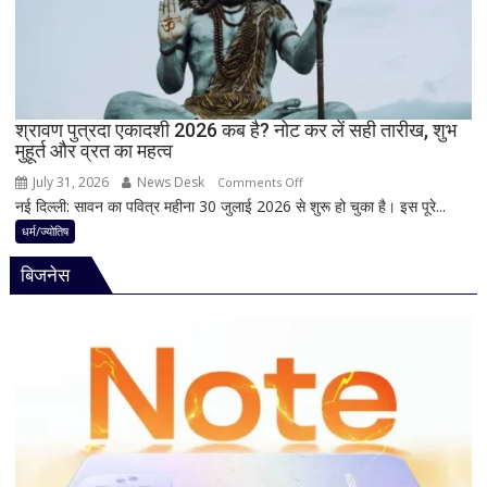
क्यों
होता
है
मां
काली
का
श्रावण पुत्रदा एकादशी 2026 कब है? नोट कर लें सही तारीख, शुभ
मुहूर्त और व्रत का महत्व
श्रृंगार?
जानिए
July 31, 2026
News Desk
on
Comments Off
हृदयपीठ
नई दिल्ली: सावन का पवित्र महीना 30 जुलाई 2026 से शुरू हो चुका है। इस पूरे...
श्रावण
का
पुत्रदा
धर्म/ज्योतिष
धार्मिक
एकादशी
रहस्य
बिजनेस
2026
कब
है?
नोट
कर
लें
सही
तारीख,
शुभ