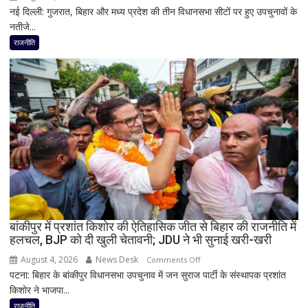
भूमिका
नई दिल्ली: गुजरात, बिहार और मध्य प्रदेश की तीन विधानसभा सीटों पर हुए उपचुनावों के
2
नहीं
नतीजे...
राज्यों
मिली
में
राजनीति
हार,
गुजरात
में
जीत…
उपचुनाव
नतीजों
पर
BJP
अध्यक्ष
नितिन
नवीन
का
बांकीपुर में प्रशांत किशोर की ऐतिहासिक जीत से बिहार की राजनीति में
हलचल, BJP को दी खुली चेतावनी; JDU ने भी सुनाई खरी-खरी
पहला
रिएक्शन,
August 4, 2026
News Desk
on
Comments Off
आत्ममंथन
पटना: बिहार के बांकीपुर विधानसभा उपचुनाव में जन सुराज पार्टी के संस्थापक प्रशांत
बांकीपुर
का
किशोर ने भाजपा...
में
किया
प्रशांत
राजनीति