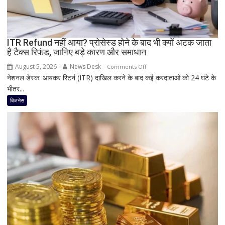
होगा
नया
Vivo
ITR Refund नहीं आया? प्रोसेस्ड होने के बाद भी क्यों अटक जाता
S2
है टैक्स रिफंड, जानिए बड़े कारण और समाधान
August 5, 2026
News Desk
on
Comments Off
नेशनल डेस्क: आयकर रिटर्न (ITR) दाखिल करने के बाद कई करदाताओं को 24 घंटे के
ITR
भीतर...
Refund
नहीं
बिजनेस
आया?
प्रोसेस्ड
होने
के
बाद
भी
क्यों
अटक
जाता
है
टैक्स