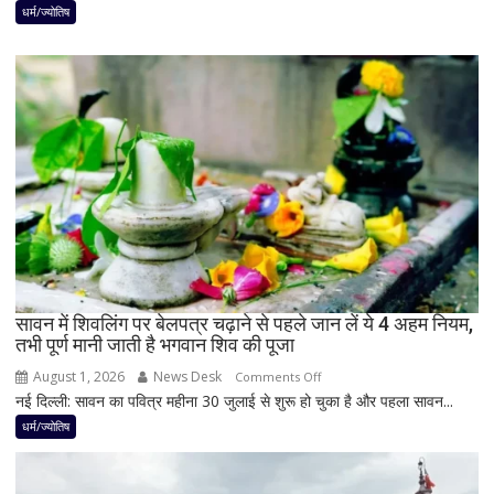
बनेगा
धर्म/ज्योतिष
बुध-
शनि
का
नवपंचम
योग,
इन
3
राशियों
पर
रह
सकती
है
सावन में शिवलिंग पर बेलपत्र चढ़ाने से पहले जान लें ये 4 अहम नियम,
शुभ
तभी पूर्ण मानी जाती है भगवान शिव की पूजा
प्रभाव,
करियर
August 1, 2026
News Desk
on
Comments Off
और
नई दिल्ली: सावन का पवित्र महीना 30 जुलाई से शुरू हो चुका है और पहला सावन...
सावन
धन
में
धर्म/ज्योतिष
लाभ
शिवलिंग
के
पर