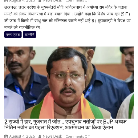
August 4, 2026
News Desk
Comments Off
लखनऊ: उत्तर प्रदेश के मुख्यमंत्री योगी आदित्यनाथ ने अयोध्या राम मंदिर के चढ़ावा
राम
मामले को लेकर विधानसभा में बड़ा बयान दिया। उन्होंने कहा कि विशेष जांच दल (SIT)
मंदिर
की जांच में किसी भी साधु-संत की संलिप्तता सामने नहीं आई है। मुख्यमंत्री ने विपक्ष पर
चढ़ावा
मामले को राजनीतिक रंग...
मामले
पर
उत्तर प्रदेश
राजनीति
विधानसभा
में
सीएम
योगी
का
बड़ा
बयान,
बोले-
SIT
जांच
में
किसी
2 राज्यों में हार, गुजरात में जीत… उपचुनाव नतीजों पर BJP अध्यक्ष
साधु-
नितिन नवीन का पहला रिएक्शन, आत्ममंथन का किया ऐलान
संत
की
August 4, 2026
News Desk
on
Comments Off