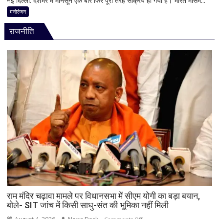
नई दिल्ली: देशभर में मानसून एक बार फिर पूरी तरह सक्रिय हो गया है। भारत मौसम...
का
का
मनोरंजन
एक्शन
बड़ा
राजनीति
अलर्ट!
बिहार-
झारखंड
से
लेकर
महाराष्ट्र
और
पूर्वोत्तर
तक
आज
मूसलाधार
बारिश,
जानिए
दिल्ली
समेत
देशभर
राम मंदिर चढ़ावा मामले पर विधानसभा में सीएम योगी का बड़ा बयान,
बोले- SIT जांच में किसी साधु-संत की भूमिका नहीं मिली
का
मौसम
on