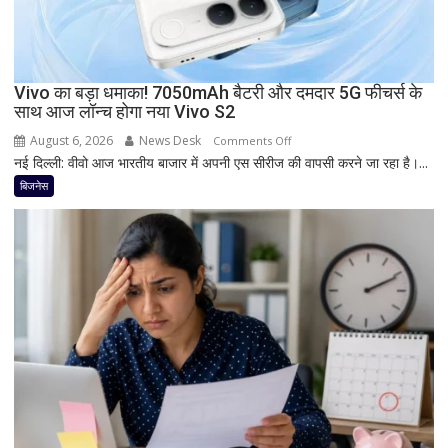
और
Snapdragon
प्रोसेसर
से
Vivo का बड़ा धमाका! 7050mAh बैटरी और दमदार 5G फीचर्स के
मचेगी
साथ आज लॉन्च होगा नया Vivo S2
धूम
August 6, 2026
News Desk
on
Comments Off
नई दिल्ली: वीवो आज भारतीय बाजार में अपनी एस सीरीज की वापसी करने जा रहा है।...
Vivo
का
बिजनेस
बड़ा
धमाका!
7050mAh
बैटरी
और
दमदार
5G
फीचर्स
के
साथ
आज
लॉन्च