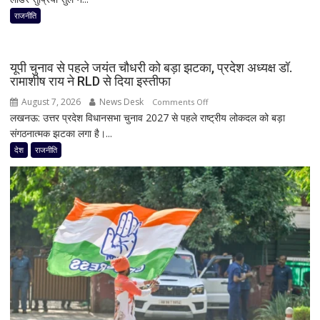
फिर
राजनीति
हलचल!
PM
मोदी
यूपी चुनाव से पहले जयंत चौधरी को बड़ा झटका, प्रदेश अध्यक्ष डॉ.
से
रामाशीष राय ने RLD से दिया इस्तीफा
मिलेंगे
August 7, 2026
News Desk
on
Comments Off
शरद
लखनऊ: उत्तर प्रदेश विधानसभा चुनाव 2027 से पहले राष्ट्रीय लोकदल को बड़ा
यूपी
पवार
संगठनात्मक झटका लगा है।...
चुनाव
गुट
से
देश
राजनीति
के
पहले
सभी
जयंत
8
चौधरी
सांसद,
को
डीलिमिटेशन
बड़ा
बिल
झटका,
के
प्रदेश
बीच
अध्यक्ष
बढ़ी
डॉ.
सियासी
रामाशीष
अटकलें