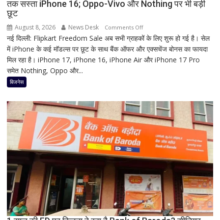
तक सस्ता iPhone 16; Oppo-Vivo और Nothing पर भी बड़ी
का
छूट
धार्मिक
रहस्य
August 8, 2026
News Desk
on
Comments Off
नई दिल्ली: Flipkart Freedom Sale अब सभी ग्राहकों के लिए शुरू हो गई है। सेल
Flipkart
में iPhone के कई मॉडल्स पर छूट के साथ बैंक ऑफर और एक्सचेंज बोनस का फायदा
Freedom
मिल रहा है। iPhone 17, iPhone 16, iPhone Air और iPhone 17 Pro
Sale
समेत Nothing, Oppo और...
में
iPhone
बिजनेस
पर
बंपर
ऑफर,
8
हजार
तक
सस्ता
iPhone
16;
Oppo-
Vivo
और