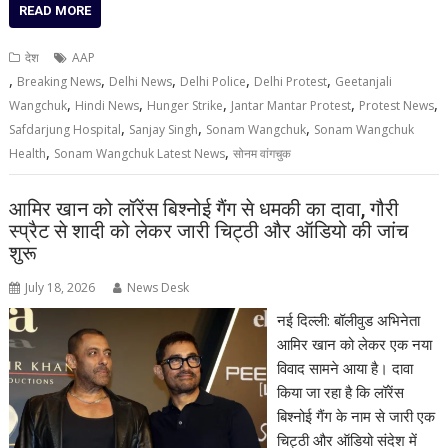
READ MORE
देश
AAP
,
,
,
,
,
Breaking News
Delhi News
Delhi Police
Delhi Protest
Geetanjali
,
,
,
,
,
Wangchuk
Hindi News
Hunger Strike
Jantar Mantar Protest
Protest News
,
,
,
Safdarjung Hospital
Sanjay Singh
Sonam Wangchuk
Sonam Wangchuk
,
,
Health
Sonam Wangchuk Latest News
सोनम वांगचुक
आमिर खान को लॉरेंस बिश्नोई गैंग से धमकी का दावा, गौरी
स्प्रैट से शादी को लेकर जारी चिट्ठी और ऑडियो की जांच
शुरू
July 18, 2026
News Desk
नई दिल्ली: बॉलीवुड अभिनेता
आमिर खान को लेकर एक नया
विवाद सामने आया है। दावा
किया जा रहा है कि लॉरेंस
बिश्नोई गैंग के नाम से जारी एक
चिट्ठी और ऑडियो संदेश में