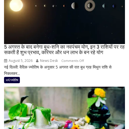
छा
जाएगा
अंधेरा;
जानें
भारत
में
दिखेगा
5 अगस्त के बाद बनेगा बुध-शनि का नवपंचम योग, इन 3 राशियों पर रह
या
सकती है शुभ प्रभाव, करियर और धन लाभ के बन रहे योग
नहीं
August 5, 2026
News Desk
on
Comments Off
नई दिल्ली: वैदिक ज्योतिष के अनुसार 5 अगस्त की रात बुध ग्रह मिथुन राशि से
5
निकलकर...
अगस्त
के
धर्म/ज्योतिष
बाद
बनेगा
बुध-
शनि
का
नवपंचम
योग,