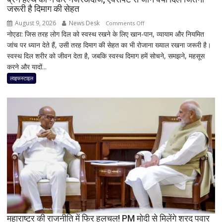
जरूरी है दिमाग की सेहत
August 9, 2026
News Desk
on
Comments Off
नोएडा: जिस तरह लोग दिल को स्वस्थ रखने के लिए खान-पान, व्यायाम और नियमित
ब्रेन
जांच पर ध्यान देते हैं, उसी तरह दिमाग की सेहत का भी रोजाना ख्याल रखना जरूरी है।
हेल्थ
स्वस्थ दिल शरीर को जीवन देता है, जबकि स्वस्थ दिमाग हमें सोचने, समझने, महसूस
को
करने और यादों...
न
करें
लाइफस्टाइल
नजरअंदाज,
एक्सपर्ट
से
जानें
क्यों
दिल
जितनी
जरूरी
है
दिमाग
की
सेहत
महाराष्ट्र की राजनीति में फिर हलचल! PM मोदी से मिलेंगे शरद पवार