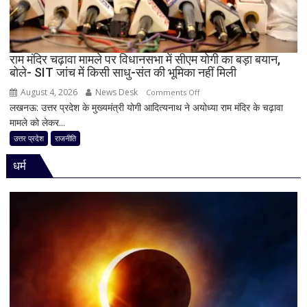
बदली,
नई
जिम्मेदारियां
घोषित
राम मंदिर चढ़ावा मामले पर विधानसभा में सीएम योगी का बड़ा बयान,
बोले- SIT जांच में किसी साधु-संत की भूमिका नहीं मिली
August 4, 2026
News Desk
on
Comments Off
लखनऊ: उत्तर प्रदेश के मुख्यमंत्री योगी आदित्यनाथ ने अयोध्या राम मंदिर के चढ़ावा
राम
मामले को लेकर...
मंदिर
चढ़ावा
उत्तर प्रदेश
राजनीति
मामले
धर्म
पर
विधानसभा
में
सीएम
योगी
का
बड़ा
बयान,
बोले-
SIT