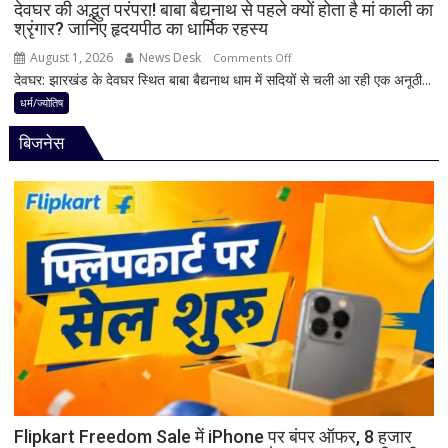
नियम,
देवघर की अद्भुत परंपरा! बाबा बैद्यनाथ से पहले क्यों होता है मां काली का
श्रृंगार? जानिए हृदयपीठ का धार्मिक रहस्य
तभी
पूर्ण
August 1, 2026
News Desk
on
Comments Off
मानी
देवघर: झारखंड के देवघर स्थित बाबा बैद्यनाथ धाम में सदियों से चली आ रही एक अनूठी...
देवघर
जाती
की
धर्म/ज्योतिष
है
अद्भुत
भगवान
बिजनेस
परंपरा!
शिव
बाबा
की
बैद्यनाथ
पूजा
से
पहले
क्यों
होता
है
मां
काली
का
श्रृंगार?
जानिए
हृदयपीठ
Flipkart Freedom Sale में iPhone पर बंपर ऑफर, 8 हजार