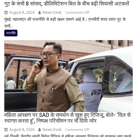
गुट के सभी 8 सांसद, डीलिमिटेशन बिल के बीच बढ़ी सियासी अटकलें
August 8, 2026
News Desk
on
Comments Off
मुंबई: महाराष्ट्र की राजनीति से बड़ी खबर सामने आई है। एनसीपी शरद पवार गुट के
महाराष्ट्र
सभी...
की
राजनीति
राजनीति
में
फिर
हलचल!
PM
मोदी
से
मिलेंगे
शरद
पवार
गुट
के
सभी
महिला आरक्षण पर SAD के समर्थन से खुश हुए रिजिजू, बोले- ‘दिल से
स्वागत करता हूं’, निष्पक्ष परिसीमन पर भी दिया जोर
8
सांसद,
August 8, 2026
News Desk
on
Comments Off
डीलिमिटेशन
नई दिल्ली: केंद्रीय मंत्री किरेन रिजिजू ने महिला आरक्षण विधेयक को तत्काल लागू करने
महिला