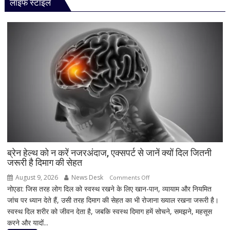
लाइफ स्टाइल
धमाका!
7050mAh
बैटरी
और
दमदार
5G
फीचर्स
के
साथ
आज
लॉन्च
होगा
नया
Vivo
ब्रेन हेल्थ को न करें नजरअंदाज, एक्सपर्ट से जानें क्यों दिल जितनी
जरूरी है दिमाग की सेहत
S2
August 9, 2026
News Desk
on
Comments Off
नोएडा: जिस तरह लोग दिल को स्वस्थ रखने के लिए खान-पान, व्यायाम और नियमित
ब्रेन
जांच पर ध्यान देते हैं, उसी तरह दिमाग की सेहत का भी रोजाना ख्याल रखना जरूरी है।
हेल्थ
स्वस्थ दिल शरीर को जीवन देता है, जबकि स्वस्थ दिमाग हमें सोचने, समझने, महसूस
को
करने और यादों...
न