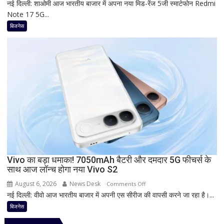
नई दिल्ली: शाओमी आज भारतीय बाजार में अपना नया मिड-रेंज 5जी स्मार्टफोन Redmi
Redmi
फायदा,
Note 17 5G...
का
जानिए
नया
बिजनेस
नई
5G
ब्याज
फोन
दरें
आज
देगा
दस्तक!
8000mAh
बैटरी,
7-
इंच
डिस्प्ले
और
Snapdragon
Vivo का बड़ा धमाका! 7050mAh बैटरी और दमदार 5G फीचर्स के
साथ आज लॉन्च होगा नया Vivo S2
प्रोसेसर
से
August 6, 2026
News Desk
on
Comments Off
मचेगी
नई दिल्ली: वीवो आज भारतीय बाजार में अपनी एस सीरीज की वापसी करने जा रहा है।...
Vivo
धूम
का
बिजनेस
बड़ा