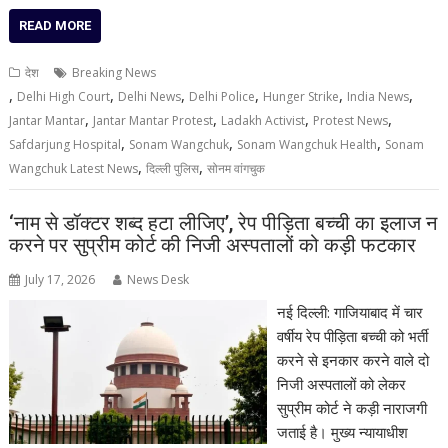
READ MORE
देश
Breaking News
,
,
,
,
,
,
Delhi High Court
Delhi News
Delhi Police
Hunger Strike
India News
,
,
,
,
Jantar Mantar
Jantar Mantar Protest
Ladakh Activist
Protest News
,
,
,
Safdarjung Hospital
Sonam Wangchuk
Sonam Wangchuk Health
Sonam
,
,
Wangchuk Latest News
दिल्ली पुलिस
सोनम वांगचुक
‘नाम से डॉक्टर शब्द हटा लीजिए’, रेप पीड़िता बच्ची का इलाज न
करने पर सुप्रीम कोर्ट की निजी अस्पतालों को कड़ी फटकार
July 17, 2026
News Desk
नई दिल्ली: गाजियाबाद में चार
वर्षीय रेप पीड़िता बच्ची को भर्ती
करने से इनकार करने वाले दो
निजी अस्पतालों को लेकर
सुप्रीम कोर्ट ने कड़ी नाराजगी
जताई है। मुख्य न्यायाधीश