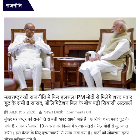
जोर
राजनीति
ट्रंप
के
दामाद
माइकल
बूलोस?
भारी
बारिश
के
बीच
हाउसबोट
से
लिया
बैकवॉटर
का
महाराष्ट्र की राजनीति में फिर हलचल! PM मोदी से मिलेंगे शरद पवार
गुट के सभी 8 सांसद, डीलिमिटेशन बिल के बीच बढ़ी सियासी अटकलें
आनंद
August 8, 2026
News Desk
on
Comments Off
मुंबई: महाराष्ट्र की राजनीति से बड़ी खबर सामने आई है। एनसीपी शरद पवार गुट के
महाराष्ट्र
सभी 8 सांसद सोमवार, 10 अगस्त को दिल्ली में प्रधानमंत्री नरेंद्र मोदी से मुलाकात
की
करेंगे। इस बैठक के लिए प्रधानमंत्री से समय मांगा गया है। पार्टी की लोकसभा ग्रुप
राजनीति
लीडर सुप्रिया सुले ने...
में