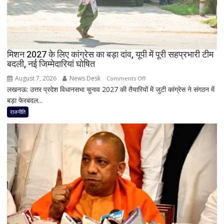
राय
ने
RLD
से
दिया
मिशन 2027 के लिए कांग्रेस का बड़ा दांव, यूपी में पूरी सहप्रभारी टीम
इस्तीफा
बदली, नई जिम्मेदारियां घोषित
August 7, 2026
News Desk
on
Comments Off
लखनऊ: उत्तर प्रदेश विधानसभा चुनाव 2027 की तैयारियों में जुटी कांग्रेस ने संगठन में
मिशन
बड़ा फेरबदल...
2027
के
राजनीति
लिए
कांग्रेस
का
बड़ा
दांव,
यूपी
में
पूरी
सहप्रभारी
टीम