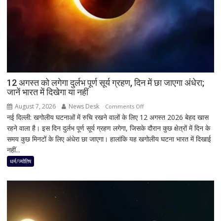
जांच
में
किसी
साधु-
संत
की
भूमिका
12 अगस्त को लगेगा दुर्लभ पूर्ण सूर्य ग्रहण, दिन में छा जाएगा अंधेरा;
नहीं
जानें भारत में दिखेगा या नहीं
मिली
August 7, 2026
News Desk
on
Comments Off
नई दिल्ली: खगोलीय घटनाओं में रुचि रखने वालों के लिए 12 अगस्त 2026 बेहद खास
12
रहने वाला है। इस दिन दुर्लभ पूर्ण सूर्य ग्रहण लगेगा, जिसके दौरान कुछ क्षेत्रों में दिन के
अगस्त
समय कुछ मिनटों के लिए अंधेरा छा जाएगा। हालांकि यह खगोलीय घटना भारत में दिखाई
को
नहीं...
लगेगा
दुर्लभ
धर्म/ज्योतिष
पूर्ण
सूर्य
ग्रहण,
दिन
में