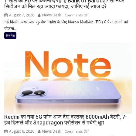
1 साल की FD पर कितना दे रहा है Bank of Baroda? सीनियर
Nothing
सिटीजन को मिल रहा ज्यादा फायदा, जानिए नई ब्याज दरें
पर
भी
August 7, 2026
News Desk
on
Comments Off
बड़ी
नई दिल्ली: अगर आप सुरक्षित निवेश के लिए फिक्स्ड डिपॉजिट (FD) में पैसा लगाने की
1
छूट
योजना...
साल
की
बिजनेस
FD
पर
कितना
दे
रहा
है
Bank
of
Baroda?
सीनियर
सिटीजन
को
Redmi का नया 5G फोन आज देगा दस्तक! 8000mAh बैटरी, 7-
इंच डिस्प्ले और Snapdragon प्रोसेसर से मचेगी धूम
मिल
रहा
August 6, 2026
News Desk
on
Comments Off
ज्यादा