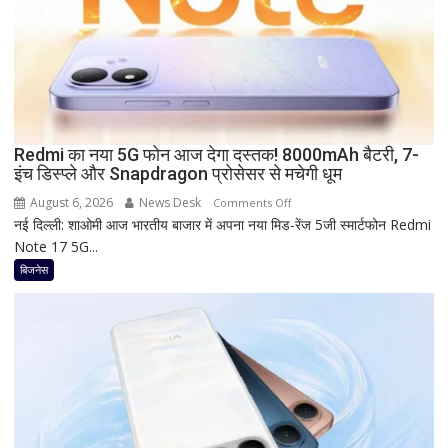
है
Bank
of
Baroda?
सीनियर
सिटीजन
को
Redmi का नया 5G फोन आज देगा दस्तक! 8000mAh बैटरी, 7-
इंच डिस्प्ले और Snapdragon प्रोसेसर से मचेगी धूम
मिल
रहा
August 6, 2026
News Desk
on
Comments Off
ज्यादा
नई दिल्ली: शाओमी आज भारतीय बाजार में अपना नया मिड-रेंज 5जी स्मार्टफोन Redmi
Redmi
फायदा,
Note 17 5G...
का
जानिए
नया
बिजनेस
नई
5G
ब्याज
फोन
दरें
आज
देगा
दस्तक!
8000mAh
बैटरी,
7-