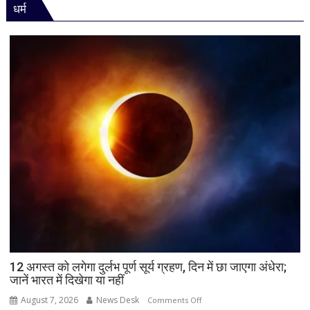
नहीं
धर्म
गुजरात
मिली
में
जीत…
उपचुनाव
नतीजों
पर
BJP
अध्यक्ष
नितिन
नवीन
का
पहला
रिएक्शन,
आत्ममंथन
का
किया
ऐलान
12 अगस्त को लगेगा दुर्लभ पूर्ण सूर्य ग्रहण, दिन में छा जाएगा अंधेरा;
जानें भारत में दिखेगा या नहीं
August 7, 2026
News Desk
on
Comments Off