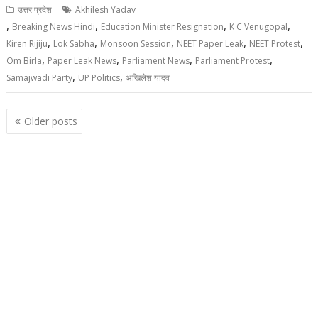
उत्तर प्रदेश
Akhilesh Yadav
,
,
,
,
Breaking News Hindi
Education Minister Resignation
K C Venugopal
,
,
,
,
,
Kiren Rijiju
Lok Sabha
Monsoon Session
NEET Paper Leak
NEET Protest
,
,
,
,
Om Birla
Paper Leak News
Parliament News
Parliament Protest
,
,
Samajwadi Party
UP Politics
अखिलेश यादव
Posts
Older posts
navigation