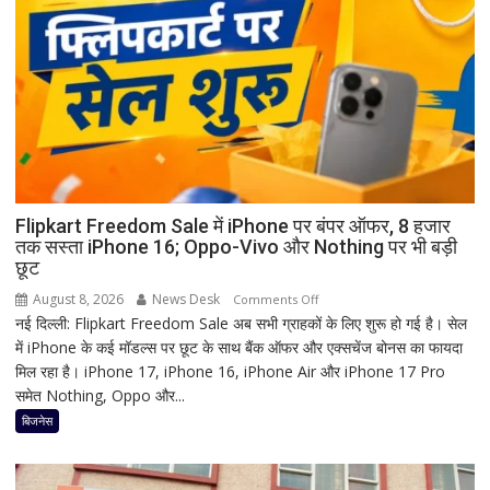
पहले
क्यों
होता
है
मां
काली
का
श्रृंगार?
जानिए
हृदयपीठ
Flipkart Freedom Sale में iPhone पर बंपर ऑफर, 8 हजार
तक सस्ता iPhone 16; Oppo-Vivo और Nothing पर भी बड़ी
का
छूट
धार्मिक
रहस्य
August 8, 2026
News Desk
on
Comments Off
नई दिल्ली: Flipkart Freedom Sale अब सभी ग्राहकों के लिए शुरू हो गई है। सेल
Flipkart
में iPhone के कई मॉडल्स पर छूट के साथ बैंक ऑफर और एक्सचेंज बोनस का फायदा
Freedom
मिल रहा है। iPhone 17, iPhone 16, iPhone Air और iPhone 17 Pro
Sale
समेत Nothing, Oppo और...
में
iPhone
बिजनेस
पर
बंपर