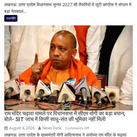
लखनऊ: उत्तर प्रदेश विधानसभा चुनाव 2027 की तैयारियों में जुटी कांग्रेस ने संगठन में
मिशन
बड़ा फेरबदल...
2027
के
राजनीति
लिए
कांग्रेस
का
बड़ा
दांव,
यूपी
में
पूरी
सहप्रभारी
टीम
बदली,
नई
जिम्मेदारियां
घोषित
राम मंदिर चढ़ावा मामले पर विधानसभा में सीएम योगी का बड़ा बयान,
बोले- SIT जांच में किसी साधु-संत की भूमिका नहीं मिली
August 4, 2026
News Desk
on
Comments Off
लखनऊ: उत्तर प्रदेश के मुख्यमंत्री योगी आदित्यनाथ ने अयोध्या राम मंदिर के चढ़ावा
राम