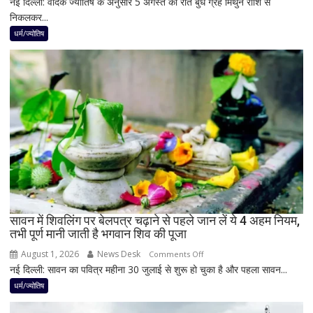
नई दिल्ली: वैदिक ज्योतिष के अनुसार 5 अगस्त की रात बुध ग्रह मिथुन राशि से
5
निकलकर...
अगस्त
के
धर्म/ज्योतिष
बाद
बनेगा
बुध-
शनि
का
नवपंचम
योग,
इन
3
राशियों
पर
रह
सावन में शिवलिंग पर बेलपत्र चढ़ाने से पहले जान लें ये 4 अहम नियम,
तभी पूर्ण मानी जाती है भगवान शिव की पूजा
सकती
है
August 1, 2026
News Desk
on
Comments Off
शुभ
नई दिल्ली: सावन का पवित्र महीना 30 जुलाई से शुरू हो चुका है और पहला सावन...
सावन
प्रभाव,
में
धर्म/ज्योतिष
करियर
शिवलिंग
और