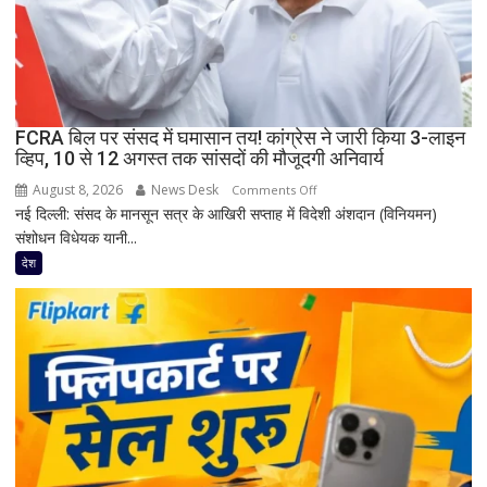
की
मौत;
11
घायल
FCRA बिल पर संसद में घमासान तय! कांग्रेस ने जारी किया 3-लाइन
व्हिप, 10 से 12 अगस्त तक सांसदों की मौजूदगी अनिवार्य
August 8, 2026
News Desk
on
Comments Off
नई दिल्ली: संसद के मानसून सत्र के आखिरी सप्ताह में विदेशी अंशदान (विनियमन)
FCRA
संशोधन विधेयक यानी...
बिल
पर
देश
संसद
में
घमासान
तय!
कांग्रेस
ने
जारी
किया
3-