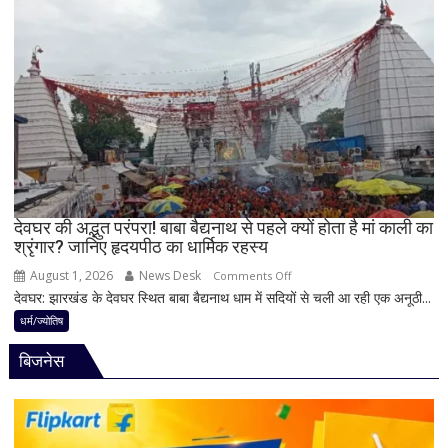
पर
धन
बेलपत्र
लाभ
चढ़ाने
के
से
बन
पहले
रहे
जान
योग
लें
ये
4
अहम
नियम,
देवघर की अद्भुत परंपरा! बाबा बैद्यनाथ से पहले क्यों होता है मां काली का
श्रृंगार? जानिए हृदयपीठ का धार्मिक रहस्य
तभी
पूर्ण
August 1, 2026
News Desk
on
Comments Off
मानी
देवघर: झारखंड के देवघर स्थित बाबा बैद्यनाथ धाम में सदियों से चली आ रही एक अनूठी...
देवघर
जाती
की
धर्म/ज्योतिष
है
अद्भुत
भगवान
बिजनेस
परंपरा!
शिव
बाबा
की
बैद्यनाथ
पूजा
से