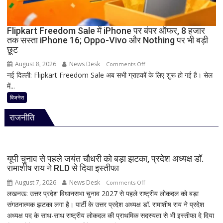
लाइन
व्हिप,
10
Flipkart Freedom Sale में iPhone पर बंपर ऑफर, 8 हजार
तक सस्ता iPhone 16; Oppo-Vivo और Nothing पर भी बड़ी
से
छूट
12
अगस्त
August 8, 2026
News Desk
on
Comments Off
तक
नई दिल्ली: Flipkart Freedom Sale अब सभी ग्राहकों के लिए शुरू हो गई है। सेल
Flipkart
सांसदों
में...
Freedom
की
Sale
बिजनेस
मौजूदगी
में
अनिवार्य
राजनीति
iPhone
पर
बंपर
ऑफर,
यूपी चुनाव से पहले जयंत चौधरी को बड़ा झटका, प्रदेश अध्यक्ष डॉ.
8
रामाशीष राय ने RLD से दिया इस्तीफा
हजार
August 7, 2026
News Desk
on
Comments Off
तक
लखनऊ: उत्तर प्रदेश विधानसभा चुनाव 2027 से पहले राष्ट्रीय लोकदल को बड़ा
यूपी
सस्ता
संगठनात्मक झटका लगा है। पार्टी के उत्तर प्रदेश अध्यक्ष डॉ. रामाशीष राय ने प्रदेश
चुनाव
iPhone
अध्यक्ष पद के साथ-साथ राष्ट्रीय लोकदल की प्राथमिक सदस्यता से भी इस्तीफा दे दिया
से
16;