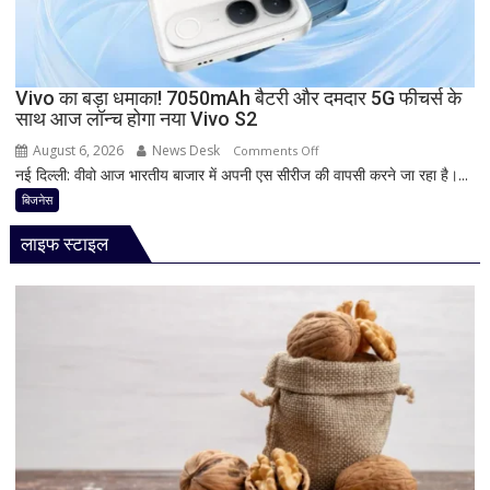
इंच
डिस्प्ले
और
Snapdragon
Vivo का बड़ा धमाका! 7050mAh बैटरी और दमदार 5G फीचर्स के
साथ आज लॉन्च होगा नया Vivo S2
प्रोसेसर
से
August 6, 2026
News Desk
on
Comments Off
मचेगी
नई दिल्ली: वीवो आज भारतीय बाजार में अपनी एस सीरीज की वापसी करने जा रहा है।...
Vivo
धूम
का
बिजनेस
बड़ा
लाइफ स्टाइल
धमाका!
7050mAh
बैटरी
और
दमदार
5G
फीचर्स
के
साथ
आज
लॉन्च