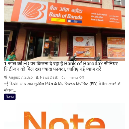
ऑफर,
8
हजार
तक
सस्ता
iPhone
16;
Oppo-
Vivo
और
1 साल की FD पर कितना दे रहा है Bank of Baroda? सीनियर
Nothing
सिटीजन को मिल रहा ज्यादा फायदा, जानिए नई ब्याज दरें
पर
भी
August 7, 2026
News Desk
on
Comments Off
बड़ी
नई दिल्ली: अगर आप सुरक्षित निवेश के लिए फिक्स्ड डिपॉजिट (FD) में पैसा लगाने की
1
छूट
योजना...
साल
की
बिजनेस
FD
पर
कितना
दे
रहा