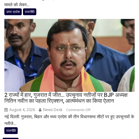
मामले को लेकर...
मंदिर
चढ़ावा
उत्तर प्रदेश
राजनीति
मामले
पर
विधानसभा
में
सीएम
योगी
का
बड़ा
बयान,
बोले-
SIT
जांच
2 राज्यों में हार, गुजरात में जीत… उपचुनाव नतीजों पर BJP अध्यक्ष
नितिन नवीन का पहला रिएक्शन, आत्ममंथन का किया ऐलान
में
किसी
August 4, 2026
News Desk
on
Comments Off
साधु-
नई दिल्ली: गुजरात, बिहार और मध्य प्रदेश की तीन विधानसभा सीटों पर हुए उपचुनावों के
2
संत
नतीजे...
राज्यों
की
में
राजनीति
भूमिका
हार,