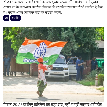
संगठनात्मक झटका लगा है। पार्टी के उत्तर प्रदेश अध्यक्ष डॉ. रामाशीष राय ने प्रदेश
चुनाव
सीनियर
अध्यक्ष पद के साथ-साथ राष्ट्रीय लोकदल की प्राथमिक सदस्यता से भी इस्तीफा दे दिया
से
सिटीजन
है। उन्होंने अपना त्यागपत्र पार्टी के राष्ट्रीय नेतृत्व...
पहले
को
जयंत
देश
राजनीति
मिल
चौधरी
रहा
को
ज्यादा
बड़ा
फायदा,
झटका,
जानिए
प्रदेश
नई
अध्यक्ष
ब्याज
डॉ.
दरें
रामाशीष
राय
ने
RLD
से
दिया
इस्तीफा
मिशन 2027 के लिए कांग्रेस का बड़ा दांव, यूपी में पूरी सहप्रभारी टीम