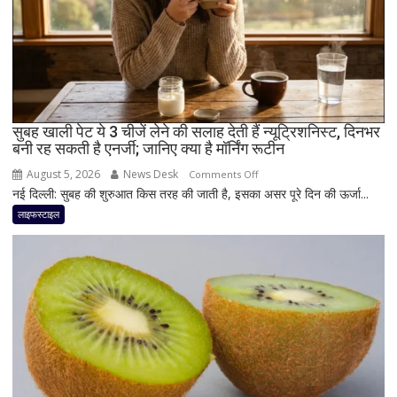
सेवन
का
बेहतर
तरीका
सुबह खाली पेट ये 3 चीजें लेने की सलाह देती हैं न्यूट्रिशनिस्ट, दिनभर
बनी रह सकती है एनर्जी; जानिए क्या है मॉर्निंग रूटीन
August 5, 2026
News Desk
on
Comments Off
नई दिल्ली: सुबह की शुरुआत किस तरह की जाती है, इसका असर पूरे दिन की ऊर्जा...
सुबह
खाली
लाइफस्टाइल
पेट
ये
3
चीजें
लेने
की
सलाह
देती
हैं