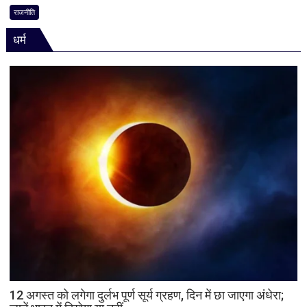
की
में
राजनीति
भूमिका
हार,
नहीं
धर्म
गुजरात
मिली
में
जीत…
उपचुनाव
नतीजों
पर
BJP
अध्यक्ष
नितिन
नवीन
का
पहला
रिएक्शन,
आत्ममंथन
का
किया
ऐलान
12 अगस्त को लगेगा दुर्लभ पूर्ण सूर्य ग्रहण, दिन में छा जाएगा अंधेरा;