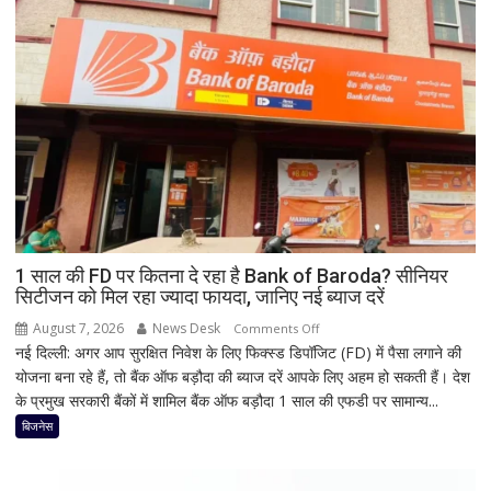
बैद्यनाथ
पूजा
से
पहले
क्यों
होता
है
मां
काली
का
श्रृंगार?
जानिए
हृदयपीठ
1 साल की FD पर कितना दे रहा है Bank of Baroda? सीनियर
सिटीजन को मिल रहा ज्यादा फायदा, जानिए नई ब्याज दरें
का
धार्मिक
August 7, 2026
News Desk
on
Comments Off
रहस्य
नई दिल्ली: अगर आप सुरक्षित निवेश के लिए फिक्स्ड डिपॉजिट (FD) में पैसा लगाने की
1
योजना बना रहे हैं, तो बैंक ऑफ बड़ौदा की ब्याज दरें आपके लिए अहम हो सकती हैं। देश
साल
के प्रमुख सरकारी बैंकों में शामिल बैंक ऑफ बड़ौदा 1 साल की एफडी पर सामान्य...
की
FD
बिजनेस
पर
कितना