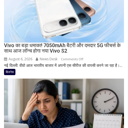
8000mAh
बैटरी,
7-
इंच
डिस्प्ले
और
Snapdragon
Vivo का बड़ा धमाका! 7050mAh बैटरी और दमदार 5G फीचर्स के
साथ आज लॉन्च होगा नया Vivo S2
प्रोसेसर
से
August 6, 2026
News Desk
on
Comments Off
मचेगी
नई दिल्ली: वीवो आज भारतीय बाजार में अपनी एस सीरीज की वापसी करने जा रहा है।...
Vivo
धूम
का
बिजनेस
बड़ा
धमाका!
7050mAh
बैटरी
और
दमदार
5G
फीचर्स
के