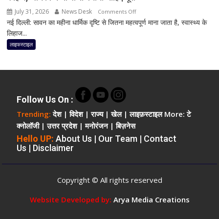
ने
July 31, 2026
News Desk
on
Comments Off
बताया
नई दिल्ली: सावन का महीना धार्मिक दृष्टि से जितना महत्वपूर्ण माना जाता है, स्वास्थ्य के
सावन
कैसे
लिहाज...
में
सुधर
क्या
लाइफस्टाइल
सकती
नहीं
है
खाना
नींद
चाहिए?
और
आयुर्वेदिक
पाचन
डॉक्टर
Follow Us On :
ने
Trending:
देश
|
विदेश
|
राज्य
|
खेल
|
लाइफ़स्टाइल
More:
टे
बताए
क्नोलॉजी
|
उत्तर प्रदेश
|
मनोरंजन
|
बिज़नेस
जरूरी
Hello UP:
About Us
|
Our Team
|
Contact
परहेज,
Us
|
Disclaimer
जानें
किन
चीजों
Copyright © All rights reserved
से
बनानी
Website Developed by:
Arya Media Creations
चाहिए
दूरी