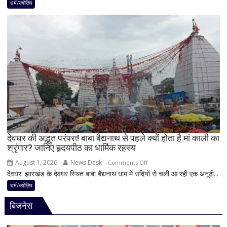
में
धर्म/ज्योतिष
करियर
शिवलिंग
और
पर
धन
बेलपत्र
लाभ
चढ़ाने
के
से
बन
पहले
रहे
जान
योग
लें
ये
4
अहम
नियम,
देवघर की अद्भुत परंपरा! बाबा बैद्यनाथ से पहले क्यों होता है मां काली का
श्रृंगार? जानिए हृदयपीठ का धार्मिक रहस्य
तभी
पूर्ण
August 1, 2026
News Desk
on
Comments Off
मानी
देवघर: झारखंड के देवघर स्थित बाबा बैद्यनाथ धाम में सदियों से चली आ रही एक अनूठी...
देवघर
जाती
की
धर्म/ज्योतिष
है
अद्भुत
भगवान
बिजनेस
परंपरा!
शिव
बाबा
की