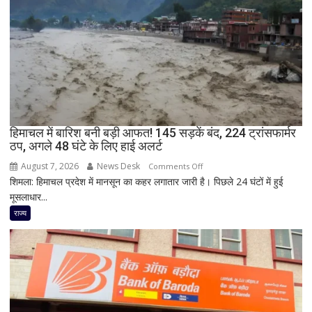
ने
की
अंधाधुंध
फायरिंग,
शिक्षक
समेत
4
की
मौत,
हिमाचल में बारिश बनी बड़ी आफत! 145 सड़कें बंद, 224 ट्रांसफार्मर
ठप, अगले 48 घंटे के लिए हाई अलर्ट
कई
घायल
August 7, 2026
News Desk
on
Comments Off
शिमला: हिमाचल प्रदेश में मानसून का कहर लगातार जारी है। पिछले 24 घंटों में हुई
हिमाचल
मूसलाधार...
में
बारिश
राज्य
बनी
बड़ी
आफत!
145
सड़कें
बंद,