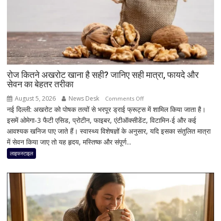
जाता
है
टैक्स
रिफंड,
जानिए
बड़े
कारण
रोज कितने अखरोट खाना है सही? जानिए सही मात्रा, फायदे और
सेवन का बेहतर तरीका
और
समाधान
August 5, 2026
News Desk
on
Comments Off
नई दिल्ली: अखरोट को पोषक तत्वों से भरपूर ड्राई फ्रूट्स में शामिल किया जाता है।
रोज
इसमें ओमेगा-3 फैटी एसिड, प्रोटीन, फाइबर, एंटीऑक्सीडेंट, विटामिन-ई और कई
कितने
आवश्यक खनिज पाए जाते हैं। स्वास्थ्य विशेषज्ञों के अनुसार, यदि इसका संतुलित मात्रा
अखरोट
में सेवन किया जाए तो यह हृदय, मस्तिष्क और संपूर्ण...
खाना
है
लाइफस्टाइल
सही?
जानिए
सही
मात्रा,
फायदे
और