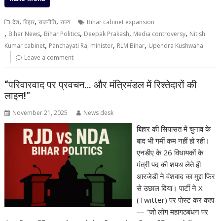
,
,
,
देश
बिहार
राजनीति
राज्य
Bihar cabinet expansion
,
,
,
,
,
Bihar News
Bihar Politics
Deepak Prakash
Media controversy
Nitish
,
,
,
Kumar cabinet
Panchayati Raj minister
RLM Bihar
Upendra Kushwaha
Leave a comment
“परिवारवाद पर प्रवचन… और मंत्रिमंडल में रिश्तेदारों की
लाइन!”
November 21, 2025
News desk
बिहार की सियासत में चुनाव के
बाद भी गर्मी कम नहीं हो रही।
एनडीए के 26 विधायकों के
मंत्री पद की शपथ लेते ही
आरजेडी ने वंशवाद का मुद्दा फिर
से उछाल दिया। पार्टी ने X
(Twitter) पर पोस्ट कर कहा
— “जो लोग महागठबंधन पर