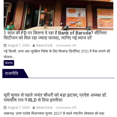
224
ट्रांसफार्मर
ठप,
अगले
48
घंटे
1 साल की FD पर कितना दे रहा है Bank of Baroda? सीनियर
सिटीजन को मिल रहा ज्यादा फायदा, जानिए नई ब्याज दरें
के
लिए
August 7, 2026
News Desk
on
Comments Off
हाई
नई दिल्ली: अगर आप सुरक्षित निवेश के लिए फिक्स्ड डिपॉजिट (FD) में पैसा लगाने की
1
अलर्ट
योजना...
साल
की
बिजनेस
FD
राजनीति
पर
कितना
दे
रहा
यूपी चुनाव से पहले जयंत चौधरी को बड़ा झटका, प्रदेश अध्यक्ष डॉ.
है
रामाशीष राय ने RLD से दिया इस्तीफा
Bank
August 7, 2026
News Desk
on
Comments Off
of
लखनऊ: उत्तर प्रदेश विधानसभा चुनाव 2027 से पहले राष्ट्रीय लोकदल को बड़ा
यूपी
Baroda?