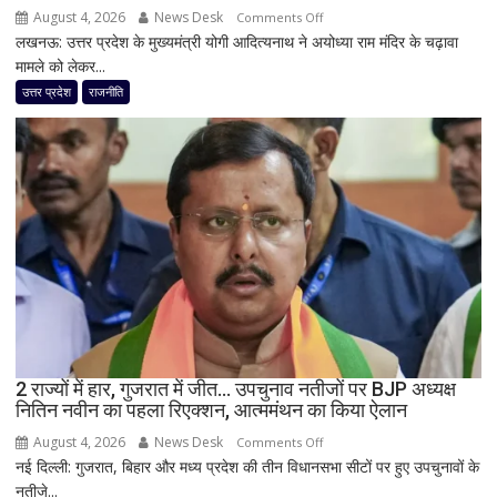
August 4, 2026
News Desk
on
Comments Off
लखनऊ: उत्तर प्रदेश के मुख्यमंत्री योगी आदित्यनाथ ने अयोध्या राम मंदिर के चढ़ावा
राम
मामले को लेकर...
मंदिर
चढ़ावा
उत्तर प्रदेश
राजनीति
मामले
पर
विधानसभा
में
सीएम
योगी
का
बड़ा
बयान,
बोले-
SIT
जांच
2 राज्यों में हार, गुजरात में जीत… उपचुनाव नतीजों पर BJP अध्यक्ष
नितिन नवीन का पहला रिएक्शन, आत्ममंथन का किया ऐलान
में
किसी
August 4, 2026
News Desk
on
Comments Off
साधु-
नई दिल्ली: गुजरात, बिहार और मध्य प्रदेश की तीन विधानसभा सीटों पर हुए उपचुनावों के
2
संत
नतीजे...
राज्यों