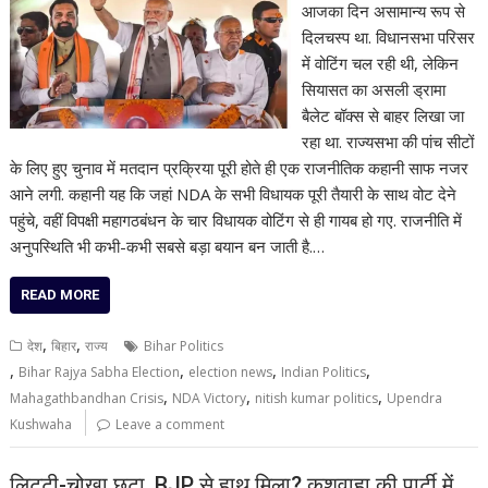
आजका दिन असामान्य रूप से
दिलचस्प था. विधानसभा परिसर
में वोटिंग चल रही थी, लेकिन
सियासत का असली ड्रामा
बैलेट बॉक्स से बाहर लिखा जा
रहा था. राज्यसभा की पांच सीटों
के लिए हुए चुनाव में मतदान प्रक्रिया पूरी होते ही एक राजनीतिक कहानी साफ नजर
आने लगी. कहानी यह कि जहां NDA के सभी विधायक पूरी तैयारी के साथ वोट देने
पहुंचे, वहीं विपक्षी महागठबंधन के चार विधायक वोटिंग से ही गायब हो गए. राजनीति में
अनुपस्थिति भी कभी-कभी सबसे बड़ा बयान बन जाती है.…
READ MORE
,
,
देश
बिहार
राज्य
Bihar Politics
,
,
,
,
Bihar Rajya Sabha Election
election news
Indian Politics
,
,
,
Mahagathbandhan Crisis
NDA Victory
nitish kumar politics
Upendra
Kushwaha
Leave a comment
लिट्टी-चोखा छूटा, BJP से हाथ मिला? कुशवाहा की पार्टी में