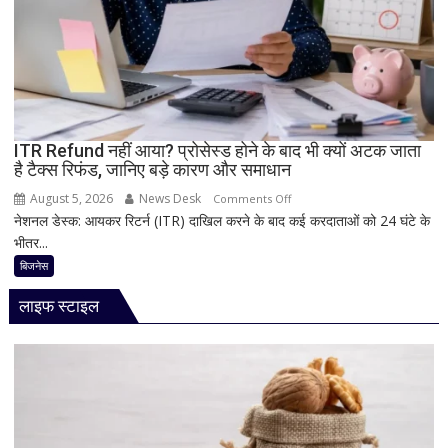
साथ
आज
लॉन्च
होगा
नया
Vivo
ITR Refund नहीं आया? प्रोसेस्ड होने के बाद भी क्यों अटक जाता
S2
है टैक्स रिफंड, जानिए बड़े कारण और समाधान
August 5, 2026
News Desk
on
Comments Off
नेशनल डेस्क: आयकर रिटर्न (ITR) दाखिल करने के बाद कई करदाताओं को 24 घंटे के
ITR
भीतर...
Refund
नहीं
बिजनेस
आया?
लाइफ स्टाइल
प्रोसेस्ड
होने
के
बाद
भी
क्यों
अटक