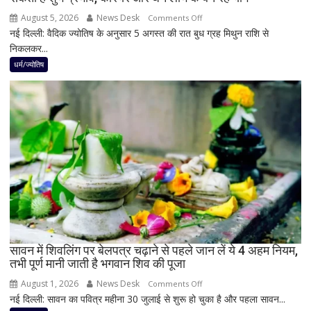
August 5, 2026
News Desk
on
Comments Off
नई दिल्ली: वैदिक ज्योतिष के अनुसार 5 अगस्त की रात बुध ग्रह मिथुन राशि से
5
निकलकर...
अगस्त
के
धर्म/ज्योतिष
बाद
बनेगा
बुध-
शनि
का
नवपंचम
योग,
इन
3
राशियों
पर
रह
सावन में शिवलिंग पर बेलपत्र चढ़ाने से पहले जान लें ये 4 अहम नियम,
तभी पूर्ण मानी जाती है भगवान शिव की पूजा
सकती
है
August 1, 2026
News Desk
on
Comments Off
शुभ
नई दिल्ली: सावन का पवित्र महीना 30 जुलाई से शुरू हो चुका है और पहला सावन...
सावन
प्रभाव,