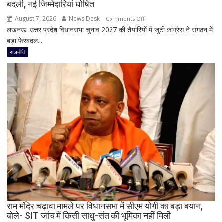
बदली, नई जिम्मेदारियां घोषित
August 7, 2026
News Desk
on
Comments Off
लखनऊ: उत्तर प्रदेश विधानसभा चुनाव 2027 की तैयारियों में जुटी कांग्रेस ने संगठन में
मिशन
बड़ा फेरबदल...
2027
के
राजनीति
लिए
कांग्रेस
का
बड़ा
दांव,
यूपी
में
पूरी
सहप्रभारी
टीम
बदली,
नई
जिम्मेदारियां
घोषित
राम मंदिर चढ़ावा मामले पर विधानसभा में सीएम योगी का बड़ा बयान,
बोले- SIT जांच में किसी साधु-संत की भूमिका नहीं मिली