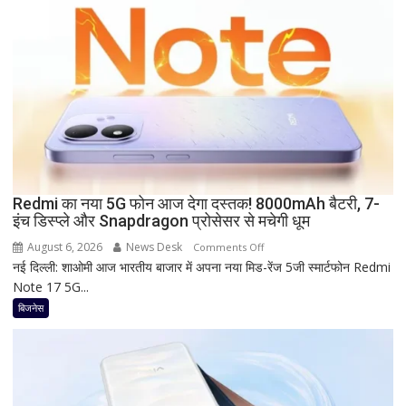
दे
रहा
है
Bank
of
Baroda?
सीनियर
सिटीजन
को
मिल
Redmi का नया 5G फोन आज देगा दस्तक! 8000mAh बैटरी, 7-
रहा
इंच डिस्प्ले और Snapdragon प्रोसेसर से मचेगी धूम
ज्यादा
फायदा,
August 6, 2026
News Desk
on
Comments Off
जानिए
नई दिल्ली: शाओमी आज भारतीय बाजार में अपना नया मिड-रेंज 5जी स्मार्टफोन Redmi
Redmi
नई
Note 17 5G...
का
ब्याज
नया
बिजनेस
दरें
5G
फोन
आज
देगा
दस्तक!