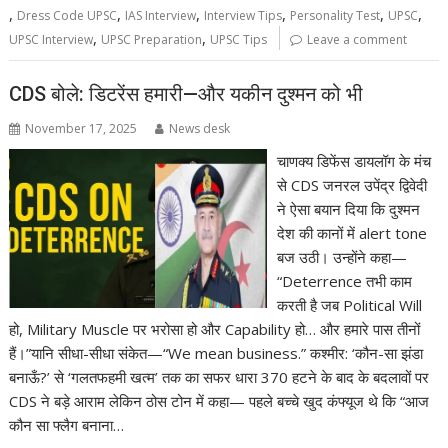
,
,
,
,
,
,
Dress Code UPSC
IAS Interview
Interview Tips
Personality Test
UPSC
,
,
UPSC Interview
UPSC Preparation
UPSC Tips
Leave a comment
CDS बोले: डिटरेंस हमारी—और यकीन दुश्मन को भी
November 17, 2025
News desk
चाणक्य डिफेंस डायलॉग के मंच
से CDS जनरल उपेंद्र द्विवेदी
ने ऐसा बयान दिया कि दुश्मन
देश की कानों में alert tone
बज उठी। उन्होंने कहा—
“Deterrence तभी काम
करती है जब Political Will
हो, Military Muscle पर भरोसा हो और Capability हो… और हमारे पास तीनों
हैं।”यानि सीधा-सीधा संकेत—“We mean business.” कश्मीर: ‘कौन-सा झंडा
बनाऊँ?’ से ‘गलतफहमी खत्म’ तक का सफर धारा 370 हटने के बाद के बदलावों पर
CDS ने बड़े आराम लेकिन ठोस टोन में कहा— पहले बच्चे खुद कंफ्यूज थे कि “आज
कौन सा फ्लैग बनाना…