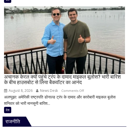
बीच
SAD
बढ़ी
के
सियासी
समर्थन
अटकलें
से
खुश
हुए
रिजिजू,
बोले-
‘दिल
से
स्वागत
करता
अचानक केरल क्यों पहुंचे ट्रंप के दामाद माइकल बूलोस? भारी बारिश
के बीच हाउसबोट से लिया बैकवॉटर का आनंद
हूं’,
निष्पक्ष
August 8, 2026
News Desk
on
Comments Off
परिसीमन
अलप्पुझा: अमेरिकी राष्ट्रपति डोनाल्ड ट्रंप के दामाद और कारोबारी माइकल बूलोस
अचानक
पर
शनिवार को भारी मानसूनी बारिश...
केरल
भी
क्यों
देश
दिया
पहुंचे
जोर
राजनीति
ट्रंप
के