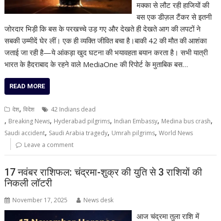
मक्का से लौट रही हाजियों की
बस एक डीज़ल टैंकर से इतनी
जोरदार भिड़ी कि बस के परखच्चे उड़ गए और देखते ही देखते आग की लपटों ने
सबकी उम्मीदें घेर लीं। एक ही व्यक्ति जीवित बचा है।बाकी 42 की मौत की आशंका
जताई जा रही है—ये आंकड़ा खुद घटना की भयावहता बयान करता है। सभी यात्री
भारत के हैदराबाद के रहने वाले MediaOne की रिपोर्ट के मुताबिक बस…
READ MORE
,
देश
विदेश
42 Indians dead
,
,
,
,
,
Breaking News
Hyderabad pilgrims
Indian Embassy
Medina bus crash
,
,
,
Saudi accident
Saudi Arabia tragedy
Umrah pilgrims
World News
Leave a comment
17 नवंबर राशिफल: चंद्रमा-शुक्र की युति से 3 राशियों की
निकली लॉटरी
November 17, 2025
News desk
आज चंद्रमा तुला राशि में