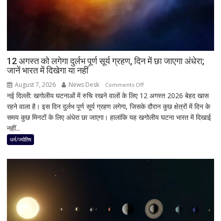
किसी
साधु-
संत
की
भूमिका
12 अगस्त को लगेगा दुर्लभ पूर्ण सूर्य ग्रहण, दिन में छा जाएगा अंधेरा;
नहीं
जानें भारत में दिखेगा या नहीं
मिली
August 7, 2026
News Desk
on
Comments Off
नई दिल्ली: खगोलीय घटनाओं में रुचि रखने वालों के लिए 12 अगस्त 2026 बेहद खास
12
रहने वाला है। इस दिन दुर्लभ पूर्ण सूर्य ग्रहण लगेगा, जिसके दौरान कुछ क्षेत्रों में दिन के
अगस्त
समय कुछ मिनटों के लिए अंधेरा छा जाएगा। हालांकि यह खगोलीय घटना भारत में दिखाई
को
नहीं...
लगेगा
दुर्लभ
धर्म/ज्योतिष
पूर्ण
सूर्य
ग्रहण,
दिन
में
छा
जाएगा