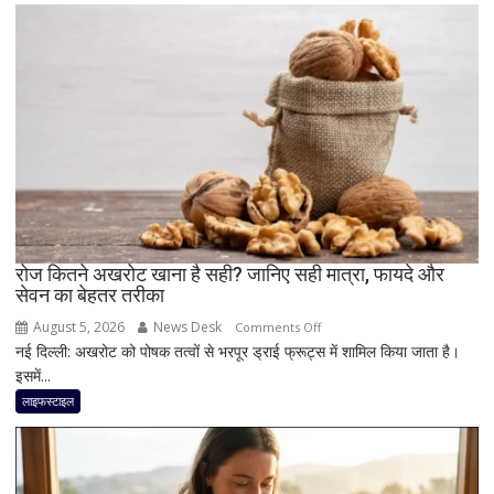
एक्सपर्ट
से
जानें
क्यों
दिल
जितनी
जरूरी
है
दिमाग
की
सेहत
रोज कितने अखरोट खाना है सही? जानिए सही मात्रा, फायदे और
सेवन का बेहतर तरीका
August 5, 2026
News Desk
on
Comments Off
नई दिल्ली: अखरोट को पोषक तत्वों से भरपूर ड्राई फ्रूट्स में शामिल किया जाता है।
रोज
इसमें...
कितने
अखरोट
लाइफस्टाइल
खाना
है
सही?