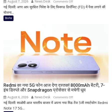
भी
August 7, 2026
News Desk
on
Comments Off
बड़ी
नई दिल्ली: अगर आप सुरक्षित निवेश के लिए फिक्स्ड डिपॉजिट (FD) में पैसा लगाने की
1
छूट
योजना...
साल
की
बिजनेस
FD
पर
कितना
दे
रहा
है
Bank
of
Baroda?
सीनियर
सिटीजन
को
Redmi का नया 5G फोन आज देगा दस्तक! 8000mAh बैटरी, 7-
इंच डिस्प्ले और Snapdragon प्रोसेसर से मचेगी धूम
मिल
रहा
August 6, 2026
News Desk
on
Comments Off
ज्यादा
नई दिल्ली: शाओमी आज भारतीय बाजार में अपना नया मिड-रेंज 5जी स्मार्टफोन Redmi
Redmi
फायदा,
Note 17 5G...
का
जानिए