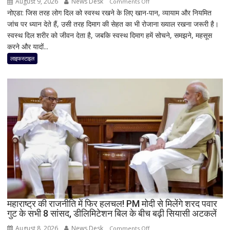
August 9, 2026
News Desk
on
Comments Off
नोएडा: जिस तरह लोग दिल को स्वस्थ रखने के लिए खान-पान, व्यायाम और नियमित
ब्रेन
जांच पर ध्यान देते हैं, उसी तरह दिमाग की सेहत का भी रोजाना ख्याल रखना जरूरी है।
हेल्थ
स्वस्थ दिल शरीर को जीवन देता है, जबकि स्वस्थ दिमाग हमें सोचने, समझने, महसूस
को
करने और यादों...
न
करें
लाइफस्टाइल
नजरअंदाज,
एक्सपर्ट
से
जानें
क्यों
दिल
जितनी
जरूरी
है
दिमाग
की
सेहत
महाराष्ट्र की राजनीति में फिर हलचल! PM मोदी से मिलेंगे शरद पवार
गुट के सभी 8 सांसद, डीलिमिटेशन बिल के बीच बढ़ी सियासी अटकलें
August 8, 2026
News Desk
on
Comments Off