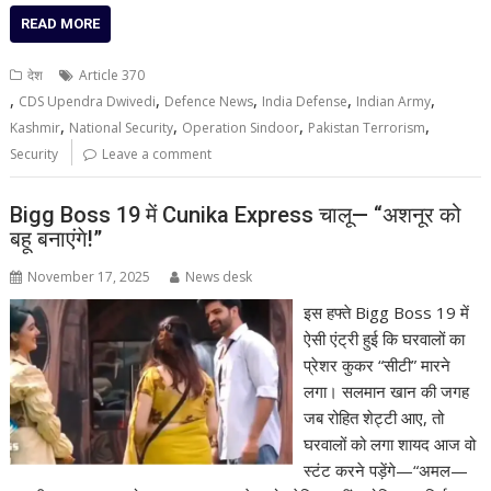
READ MORE
देश
Article 370
,
,
,
,
,
CDS Upendra Dwivedi
Defence News
India Defense
Indian Army
,
,
,
,
Kashmir
National Security
Operation Sindoor
Pakistan Terrorism
Security
Leave a comment
Bigg Boss 19 में Cunika Express चालू— “अशनूर को
बहू बनाएंगे!”
November 17, 2025
News desk
इस हफ्ते Bigg Boss 19 में
ऐसी एंट्री हुई कि घरवालों का
प्रेशर कुकर “सीटी” मारने
लगा। सलमान खान की जगह
जब रोहित शेट्टी आए, तो
घरवालों को लगा शायद आज वो
स्टंट करने पड़ेंगे—“अमल—