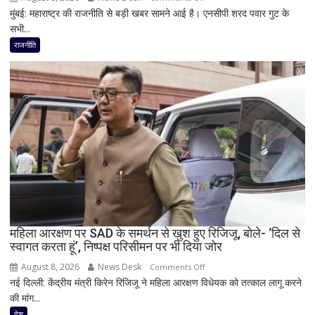
मुंबई: महाराष्ट्र की राजनीति से बड़ी खबर सामने आई है। एनसीपी शरद पवार गुट के
महाराष्ट्र
सभी...
की
राजनीति
राजनीति
में
फिर
हलचल!
PM
मोदी
से
मिलेंगे
शरद
पवार
गुट
के
सभी
महिला आरक्षण पर SAD के समर्थन से खुश हुए रिजिजू, बोले- ‘दिल से
स्वागत करता हूं’, निष्पक्ष परिसीमन पर भी दिया जोर
8
सांसद,
August 8, 2026
News Desk
on
Comments Off
डीलिमिटेशन
नई दिल्ली: केंद्रीय मंत्री किरेन रिजिजू ने महिला आरक्षण विधेयक को तत्काल लागू करने
महिला
बिल
की मांग...
आरक्षण
के
पर
देश