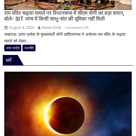
जिम्मेदारियां
घोषित
राम मंदिर चढ़ावा मामले पर विधानसभा में सीएम योगी का बड़ा बयान,
बोले- SIT जांच में किसी साधु-संत की भूमिका नहीं मिली
August 4, 2026
News Desk
on
Comments Off
लखनऊ: उत्तर प्रदेश के मुख्यमंत्री योगी आदित्यनाथ ने अयोध्या राम मंदिर के चढ़ावा
राम
मामले को लेकर...
मंदिर
चढ़ावा
उत्तर प्रदेश
राजनीति
मामले
धर्म
पर
विधानसभा
में
सीएम
योगी
का
बड़ा
बयान,
बोले-
SIT
जांच
में