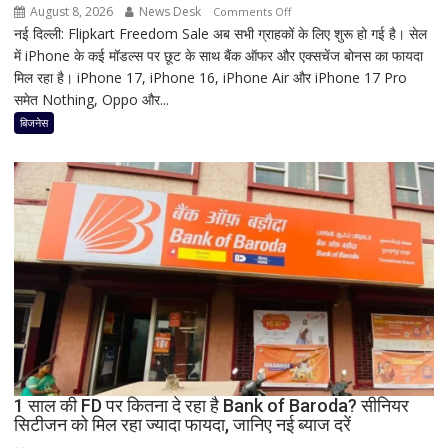
रहस्य
August 8, 2026
News Desk
on
Comments Off
नई दिल्ली: Flipkart Freedom Sale अब सभी ग्राहकों के लिए शुरू हो गई है। सेल
Flipkart
में iPhone के कई मॉडल्स पर छूट के साथ बैंक ऑफर और एक्सचेंज बोनस का फायदा
Freedom
मिल रहा है। iPhone 17, iPhone 16, iPhone Air और iPhone 17 Pro
Sale
समेत Nothing, Oppo और...
में
iPhone
बिजनेस
पर
बंपर
ऑफर,
8
हजार
तक
सस्ता
iPhone
16;
Oppo-
Vivo
और
1 साल की FD पर कितना दे रहा है Bank of Baroda? सीनियर
Nothing
सिटीजन को मिल रहा ज्यादा फायदा, जानिए नई ब्याज दरें
पर