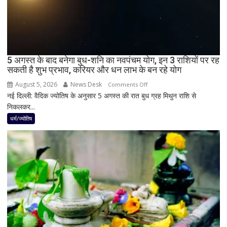
अंधेरा;
जानें
भारत
में
दिखेगा
5 अगस्त के बाद बनेगा बुध-शनि का नवपंचम योग, इन 3 राशियों पर रह
या
सकती है शुभ प्रभाव, करियर और धन लाभ के बन रहे योग
नहीं
August 5, 2026
News Desk
on
Comments Off
नई दिल्ली: वैदिक ज्योतिष के अनुसार 5 अगस्त की रात बुध ग्रह मिथुन राशि से
5
निकलकर...
अगस्त
के
धर्म/ज्योतिष
बाद
बनेगा
बुध-
शनि
का
नवपंचम
योग,
इन
3