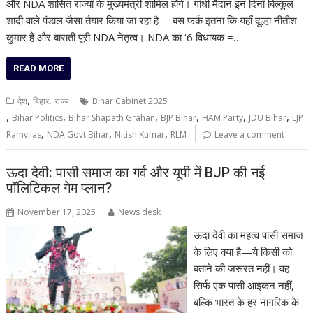
और NDA शासित राज्यों के मुख्यमंत्री शामिल होंगे। गांधी मैदान इन दिनों बिल्कुल
शादी वाले पंडाल जैसा तैयार किया जा रहा है— बस फर्क इतना कि यहाँ दूल्हा नीतीश
कुमार हैं और बाराती पूरी NDA नेतृत्व। NDA का ‘6 विधायक =…
READ MORE
,
,
देश
बिहार
राज्य
Bihar Cabinet 2025
,
,
,
,
,
,
Bihar Politics
Bihar Shapath Grahan
BJP Bihar
HAM Party
JDU Bihar
LJP
,
,
,
Ramvilas
NDA Govt Bihar
Nitish Kumar
RLM
Leave a comment
ऊदा देवी: पासी समाज का गर्व और यूपी में BJP की नई
पॉलिटिकल गेम प्लान?
November 17, 2025
News desk
ऊदा देवी का महत्व पासी समाज
के लिए क्या है—ये किसी को
बताने की जरूरत नहीं। वह
सिर्फ एक पासी आइकन नहीं,
बल्कि भारत के हर नागरिक के