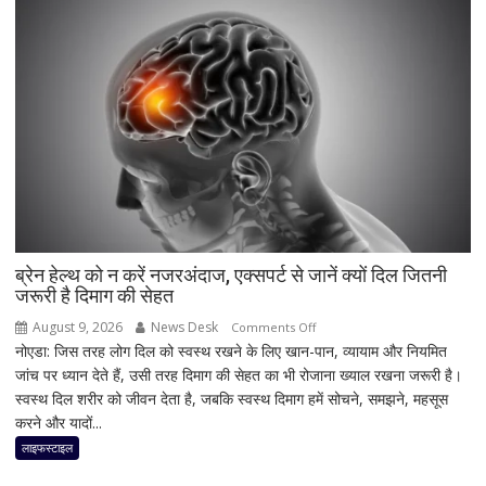
बैटरी
और
दमदार
5G
फीचर्स
के
साथ
आज
लॉन्च
होगा
नया
Vivo
ब्रेन हेल्थ को न करें नजरअंदाज, एक्सपर्ट से जानें क्यों दिल जितनी
जरूरी है दिमाग की सेहत
S2
August 9, 2026
News Desk
on
Comments Off
नोएडा: जिस तरह लोग दिल को स्वस्थ रखने के लिए खान-पान, व्यायाम और नियमित
ब्रेन
जांच पर ध्यान देते हैं, उसी तरह दिमाग की सेहत का भी रोजाना ख्याल रखना जरूरी है।
हेल्थ
स्वस्थ दिल शरीर को जीवन देता है, जबकि स्वस्थ दिमाग हमें सोचने, समझने, महसूस
को
करने और यादों...
न
करें
लाइफस्टाइल
नजरअंदाज,