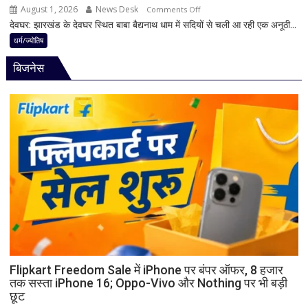
पूर्ण
August 1, 2026
News Desk
on
Comments Off
मानी
देवघर: झारखंड के देवघर स्थित बाबा बैद्यनाथ धाम में सदियों से चली आ रही एक अनूठी...
देवघर
जाती
की
धर्म/ज्योतिष
है
अद्भुत
भगवान
बिजनेस
परंपरा!
शिव
बाबा
की
बैद्यनाथ
पूजा
से
पहले
क्यों
होता
है
मां
काली
का
श्रृंगार?
जानिए
हृदयपीठ
Flipkart Freedom Sale में iPhone पर बंपर ऑफर, 8 हजार
तक सस्ता iPhone 16; Oppo-Vivo और Nothing पर भी बड़ी
का
छूट
धार्मिक