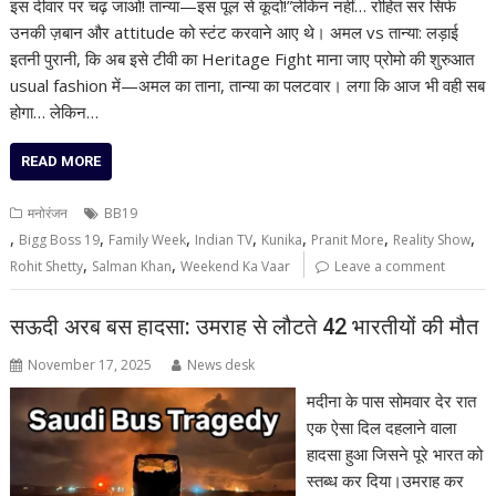
इस दीवार पर चढ़ जाओ! तान्या—इस पूल से कूदो!”लेकिन नहीं… रोहित सर सिर्फ
उनकी ज़बान और attitude को स्टंट करवाने आए थे। अमल vs तान्या: लड़ाई
इतनी पुरानी, कि अब इसे टीवी का Heritage Fight माना जाए प्रोमो की शुरुआत
usual fashion में—अमल का ताना, तान्या का पलटवार। लगा कि आज भी वही सब
होगा… लेकिन…
READ MORE
मनोरंजन
BB19
,
,
,
,
,
,
,
Bigg Boss 19
Family Week
Indian TV
Kunika
Pranit More
Reality Show
,
,
Rohit Shetty
Salman Khan
Weekend Ka Vaar
Leave a comment
सऊदी अरब बस हादसा: उमराह से लौटते 42 भारतीयों की मौत
November 17, 2025
News desk
मदीना के पास सोमवार देर रात
एक ऐसा दिल दहलाने वाला
हादसा हुआ जिसने पूरे भारत को
स्तब्ध कर दिया।उमराह कर