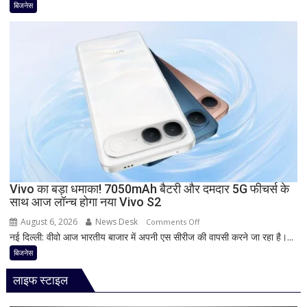
नया
बिजनेस
नई
5G
ब्याज
फोन
दरें
आज
देगा
दस्तक!
8000mAh
बैटरी,
7-
इंच
डिस्प्ले
और
Snapdragon
Vivo का बड़ा धमाका! 7050mAh बैटरी और दमदार 5G फीचर्स के
साथ आज लॉन्च होगा नया Vivo S2
प्रोसेसर
से
August 6, 2026
News Desk
on
Comments Off
मचेगी
नई दिल्ली: वीवो आज भारतीय बाजार में अपनी एस सीरीज की वापसी करने जा रहा है।...
Vivo
धूम
का
बिजनेस
बड़ा
लाइफ स्टाइल
धमाका!
7050mAh