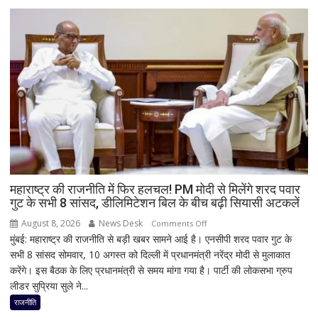
दामाद
माइकल
बूलोस?
भारी
बारिश
के
बीच
हाउसबोट
से
लिया
बैकवॉटर
का
महाराष्ट्र की राजनीति में फिर हलचल! PM मोदी से मिलेंगे शरद पवार
गुट के सभी 8 सांसद, डीलिमिटेशन बिल के बीच बढ़ी सियासी अटकलें
आनंद
August 8, 2026
News Desk
on
Comments Off
मुंबई: महाराष्ट्र की राजनीति से बड़ी खबर सामने आई है। एनसीपी शरद पवार गुट के
महाराष्ट्र
सभी 8 सांसद सोमवार, 10 अगस्त को दिल्ली में प्रधानमंत्री नरेंद्र मोदी से मुलाकात
की
करेंगे। इस बैठक के लिए प्रधानमंत्री से समय मांगा गया है। पार्टी की लोकसभा ग्रुप
राजनीति
लीडर सुप्रिया सुले ने...
में
फिर
राजनीति
हलचल!