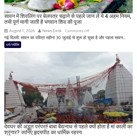
राशियों
पर
रह
सावन में शिवलिंग पर बेलपत्र चढ़ाने से पहले जान लें ये 4 अहम नियम,
तभी पूर्ण मानी जाती है भगवान शिव की पूजा
सकती
है
August 1, 2026
News Desk
on
Comments Off
शुभ
नई दिल्ली: सावन का पवित्र महीना 30 जुलाई से शुरू हो चुका है और पहला सावन...
सावन
प्रभाव,
में
धर्म/ज्योतिष
करियर
शिवलिंग
और
पर
धन
बेलपत्र
लाभ
चढ़ाने
के
से
बन
पहले
रहे
जान
योग
लें
ये
4
अहम
नियम,
देवघर की अद्भुत परंपरा! बाबा बैद्यनाथ से पहले क्यों होता है मां काली का
श्रृंगार? जानिए हृदयपीठ का धार्मिक रहस्य
तभी