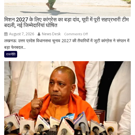
RLD
से
दिया
मिशन 2027 के लिए कांग्रेस का बड़ा दांव, यूपी में पूरी सहप्रभारी टीम
इस्तीफा
बदली, नई जिम्मेदारियां घोषित
August 7, 2026
News Desk
on
Comments Off
लखनऊ: उत्तर प्रदेश विधानसभा चुनाव 2027 की तैयारियों में जुटी कांग्रेस ने संगठन में
मिशन
बड़ा फेरबदल...
2027
के
राजनीति
लिए
कांग्रेस
का
बड़ा
दांव,
यूपी
में
पूरी
सहप्रभारी
टीम
बदली,
नई