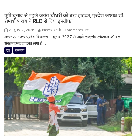
PM
मोदी
यूपी चुनाव से पहले जयंत चौधरी को बड़ा झटका, प्रदेश अध्यक्ष डॉ.
से
रामाशीष राय ने RLD से दिया इस्तीफा
मिलेंगे
August 7, 2026
News Desk
on
Comments Off
शरद
लखनऊ: उत्तर प्रदेश विधानसभा चुनाव 2027 से पहले राष्ट्रीय लोकदल को बड़ा
यूपी
पवार
संगठनात्मक झटका लगा है।...
चुनाव
गुट
से
देश
राजनीति
के
पहले
सभी
जयंत
8
चौधरी
सांसद,
को
डीलिमिटेशन
बड़ा
बिल
झटका,
के
प्रदेश
बीच
अध्यक्ष
बढ़ी
डॉ.
सियासी
रामाशीष
अटकलें
राय
ने