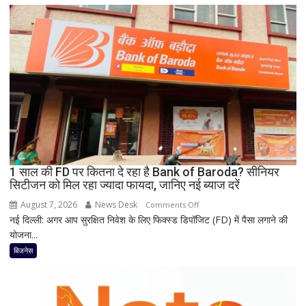
बंपर
ऑफर,
8
हजार
तक
सस्ता
iPhone
16;
Oppo-
Vivo
और
1 साल की FD पर कितना दे रहा है Bank of Baroda? सीनियर
Nothing
सिटीजन को मिल रहा ज्यादा फायदा, जानिए नई ब्याज दरें
पर
भी
August 7, 2026
News Desk
on
Comments Off
बड़ी
नई दिल्ली: अगर आप सुरक्षित निवेश के लिए फिक्स्ड डिपॉजिट (FD) में पैसा लगाने की
1
छूट
योजना...
साल
की
बिजनेस
FD
पर
कितना