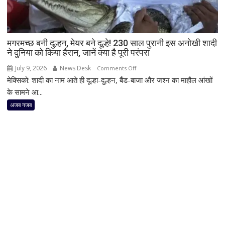
मिसाल,
आज
भी
मगरमच्छ बनी दुल्हन, मेयर बने दूल्हे! 230 साल पुरानी इस अनोखी शादी
एशिया
ने दुनिया को किया हैरान, जानें क्या है पूरी परंपरा
का
सबसे
July 9, 2026
News Desk
on
Comments Off
साफ
मेक्सिको: शादी का नाम आते ही दूल्हा-दुल्हन, बैंड-बाजा और जश्न का माहौल आंखों
मगरमच्छ
गांव
बनी
के सामने आ...
कहलाता
दुल्हन,
अजब गजब
है
मेयर
मावलिननॉन्ग
बने
दूल्हे!
230
साल
पुरानी
इस
अनोखी
शादी
ने
दुनिया