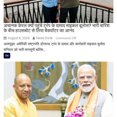
बोले-
‘दिल
से
स्वागत
करता
अचानक केरल क्यों पहुंचे ट्रंप के दामाद माइकल बूलोस? भारी बारिश
के बीच हाउसबोट से लिया बैकवॉटर का आनंद
हूं’,
निष्पक्ष
August 8, 2026
News Desk
on
Comments Off
परिसीमन
अलप्पुझा: अमेरिकी राष्ट्रपति डोनाल्ड ट्रंप के दामाद और कारोबारी माइकल बूलोस
अचानक
पर
शनिवार को भारी मानसूनी बारिश...
केरल
भी
क्यों
देश
दिया
पहुंचे
जोर
ट्रंप
के
दामाद
माइकल
बूलोस?
भारी
बारिश
के
बीच