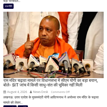
बड़ा फेरबदल...
2027
के
राजनीति
लिए
कांग्रेस
का
बड़ा
दांव,
यूपी
में
पूरी
सहप्रभारी
टीम
बदली,
नई
जिम्मेदारियां
घोषित
राम मंदिर चढ़ावा मामले पर विधानसभा में सीएम योगी का बड़ा बयान,
बोले- SIT जांच में किसी साधु-संत की भूमिका नहीं मिली
August 4, 2026
News Desk
on
Comments Off
लखनऊ: उत्तर प्रदेश के मुख्यमंत्री योगी आदित्यनाथ ने अयोध्या राम मंदिर के चढ़ावा
राम
मामले को लेकर...
मंदिर