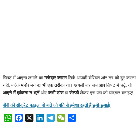
लिफ्ट में आइना लगाने का
मजेदार कारण
सिर्फ आपकी बोरियत और डर को दूर करना
नहीं, बल्कि
मनोरंजन का भी एक तरीका
था। अगली बार जब आप लिफ्ट में चढ़ें, तो
आइने में झांकना न भूलें
और
कभी डांस
या
सेल्फी
लेकर इस पल को यादगार बनाइए!
बीवी की सीक्रेट फाइल: वो बातें जो पति से हमेशा रहती हैं छुपी-छुपाई!
W
F
X
L
T
W
S
h
a
i
e
e
h
a
c
n
l
C
a