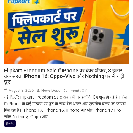
पूजा
से
पहले
क्यों
होता
है
मां
काली
का
श्रृंगार?
जानिए
हृदयपीठ
Flipkart Freedom Sale में iPhone पर बंपर ऑफर, 8 हजार
तक सस्ता iPhone 16; Oppo-Vivo और Nothing पर भी बड़ी
का
छूट
धार्मिक
रहस्य
August 8, 2026
News Desk
on
Comments Off
नई दिल्ली: Flipkart Freedom Sale अब सभी ग्राहकों के लिए शुरू हो गई है। सेल
Flipkart
में iPhone के कई मॉडल्स पर छूट के साथ बैंक ऑफर और एक्सचेंज बोनस का फायदा
Freedom
मिल रहा है। iPhone 17, iPhone 16, iPhone Air और iPhone 17 Pro
Sale
समेत Nothing, Oppo और...
में
iPhone
बिजनेस
पर