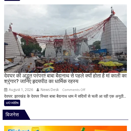
करियर
शिवलिंग
और
पर
धन
बेलपत्र
लाभ
चढ़ाने
के
से
बन
पहले
रहे
जान
योग
लें
ये
4
अहम
नियम,
देवघर की अद्भुत परंपरा! बाबा बैद्यनाथ से पहले क्यों होता है मां काली का
श्रृंगार? जानिए हृदयपीठ का धार्मिक रहस्य
तभी
पूर्ण
August 1, 2026
News Desk
on
Comments Off
मानी
देवघर: झारखंड के देवघर स्थित बाबा बैद्यनाथ धाम में सदियों से चली आ रही एक अनूठी...
देवघर
जाती
की
धर्म/ज्योतिष
है
अद्भुत
भगवान
बिजनेस
परंपरा!
शिव
बाबा
की
बैद्यनाथ