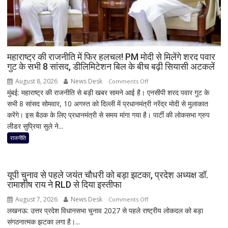
तक
मंथन!
नितिन
नवीन
से
महाराष्ट्र की राजनीति में फिर हलचल! PM मोदी से मिलेंगे शरद पवार
गुट के सभी 8 सांसद, डीलिमिटेशन बिल के बीच बढ़ी सियासी अटकलें
मुलाकात
ने
August 8, 2026
News Desk
on
Comments Off
बढ़ाई
मुंबई: महाराष्ट्र की राजनीति से बड़ी खबर सामने आई है। एनसीपी शरद पवार गुट के
महाराष्ट्र
सियासी
सभी 8 सांसद सोमवार, 10 अगस्त को दिल्ली में प्रधानमंत्री नरेंद्र मोदी से मुलाकात
की
हलचल
करेंगे। इस बैठक के लिए प्रधानमंत्री से समय मांगा गया है। पार्टी की लोकसभा ग्रुप
राजनीति
लीडर सुप्रिया सुले ने...
में
फिर
राजनीति
हलचल!
PM
मोदी
यूपी चुनाव से पहले जयंत चौधरी को बड़ा झटका, प्रदेश अध्यक्ष डॉ.
से
रामाशीष राय ने RLD से दिया इस्तीफा
मिलेंगे
August 7, 2026
News Desk
on
Comments Off
शरद
लखनऊ: उत्तर प्रदेश विधानसभा चुनाव 2027 से पहले राष्ट्रीय लोकदल को बड़ा
यूपी
पवार
संगठनात्मक झटका लगा है।...
चुनाव
गुट