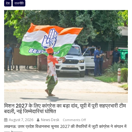
से
देश
राजनीति
के
पहले
सभी
जयंत
8
चौधरी
सांसद,
को
डीलिमिटेशन
बड़ा
बिल
झटका,
के
प्रदेश
बीच
अध्यक्ष
बढ़ी
डॉ.
सियासी
रामाशीष
अटकलें
राय
ने
RLD
से
दिया
मिशन 2027 के लिए कांग्रेस का बड़ा दांव, यूपी में पूरी सहप्रभारी टीम
इस्तीफा
बदली, नई जिम्मेदारियां घोषित
August 7, 2026
News Desk
on
Comments Off
लखनऊ: उत्तर प्रदेश विधानसभा चुनाव 2027 की तैयारियों में जुटी कांग्रेस ने संगठन में
मिशन