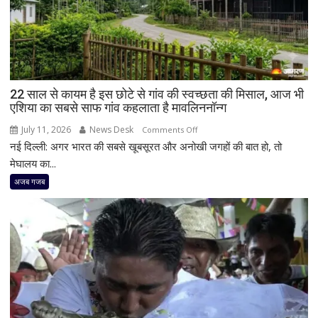
से
31
सपोले
मिले,
बाकी
की
22 साल से कायम है इस छोटे से गांव की स्वच्छता की मिसाल, आज भी
तलाश
एशिया का सबसे साफ गांव कहलाता है मावलिननॉन्ग
में
चल
July 11, 2026
News Desk
on
Comments Off
रही
नई दिल्ली: अगर भारत की सबसे खूबसूरत और अनोखी जगहों की बात हो, तो
22
खुदाई,
साल
मेघालय का...
परिवार
से
अजब गजब
ने
कायम
छोड़ा
है
मकान
इस
छोटे
से
गांव
की
स्वच्छता
की