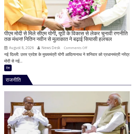
हाउसबोट
से
लिया
बैकवॉटर
का
पीएम मोदी से मिले सीएम योगी, यूपी के विकास से लेकर चुनावी रणनीति
आनंद
तक मंथन! नितिन नवीन से मुलाकात ने बढ़ाई सियासी हलचल
August 8, 2026
News Desk
on
Comments Off
नई दिल्ली: उत्तर प्रदेश के मुख्यमंत्री योगी आदित्यनाथ ने शनिवार को प्रधानमंत्री नरेंद्र
पीएम
मोदी से नई...
मोदी
से
देश
मिले
राजनीति
सीएम
योगी,
यूपी
के
विकास
से
लेकर
चुनावी
रणनीति