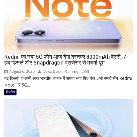
दे
रहा
है
Bank
of
Baroda?
सीनियर
सिटीजन
को
Redmi का नया 5G फोन आज देगा दस्तक! 8000mAh बैटरी, 7-
इंच डिस्प्ले और Snapdragon प्रोसेसर से मचेगी धूम
मिल
रहा
August 6, 2026
News Desk
on
Comments Off
ज्यादा
नई दिल्ली: शाओमी आज भारतीय बाजार में अपना नया मिड-रेंज 5जी स्मार्टफोन Redmi
Redmi
फायदा,
Note 17 5G...
का
जानिए
नया
बिजनेस
नई
5G
ब्याज
फोन
दरें
आज
देगा
दस्तक!
8000mAh