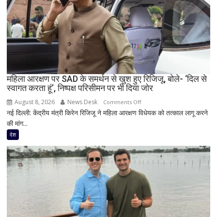
शरद
पवार
गुट
के
सभी
8
सांसद,
महिला आरक्षण पर SAD के समर्थन से खुश हुए रिजिजू, बोले- ‘दिल से
डीलिमिटेशन
स्वागत करता हूं’, निष्पक्ष परिसीमन पर भी दिया जोर
बिल
के
August 8, 2026
News Desk
on
Comments Off
बीच
नई दिल्ली: केंद्रीय मंत्री किरेन रिजिजू ने महिला आरक्षण विधेयक को तत्काल लागू करने
महिला
बढ़ी
की मांग...
आरक्षण
सियासी
पर
देश
अटकलें
SAD
के
समर्थन
से
खुश
हुए
रिजिजू,