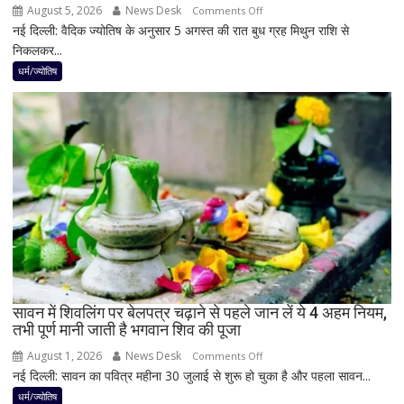
August 5, 2026
News Desk
on
Comments Off
नई दिल्ली: वैदिक ज्योतिष के अनुसार 5 अगस्त की रात बुध ग्रह मिथुन राशि से
5
निकलकर...
अगस्त
के
धर्म/ज्योतिष
बाद
बनेगा
बुध-
शनि
का
नवपंचम
योग,
इन
3
राशियों
पर
रह
सावन में शिवलिंग पर बेलपत्र चढ़ाने से पहले जान लें ये 4 अहम नियम,
तभी पूर्ण मानी जाती है भगवान शिव की पूजा
सकती
है
August 1, 2026
News Desk
on
Comments Off
शुभ
नई दिल्ली: सावन का पवित्र महीना 30 जुलाई से शुरू हो चुका है और पहला सावन...
सावन
प्रभाव,
में
धर्म/ज्योतिष