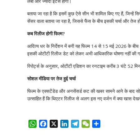
लंबा और ज्यादा इंटेंस होगा।
बताया जा रहा है कि इसमें कुछ ऐसे सीन भी शामिल किए गए हैं, जिन्हें 
सेंसर वाला बताया जा रहा है, जिससे फैंस के बीच इसकी चर्चा और तेज ह
कब रिलीज होगी फिल्म?
आदित्य धर के निर्देशन में बनी यह फिल्म 14 से 15 मई 2026 के बीच अंत
इसकी ओटीटी रिलीज डेट को लेकर अभी आधिकारिक घोषणा नहीं की ग
रिपोर्ट्स के अनुसार, ओटीटी एडिशन का रनटाइम करीब 3 घंटे 52 मिन
सोशल मीडिया पर तेज हुई चर्चा
फिल्म के एक्सटेंडेड और अनसेंसर्ड कट की खबर सामने आने के बाद सो
उत्साहित हैं कि थिएटर रिलीज से अलग इस नए वर्जन में क्या खास देख
W
F
X
L
T
W
S
h
a
i
e
e
h
a
c
n
l
C
a