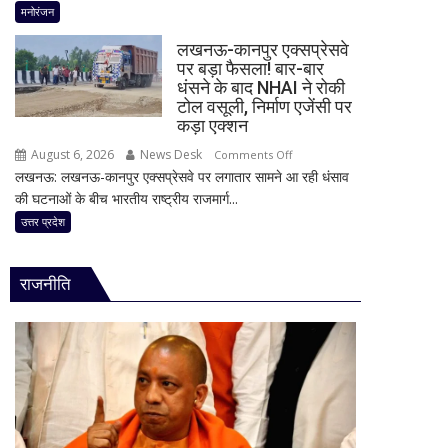
से
बड़ा
मनोरंजन
‘मार
उठाई
अलर्ट!
दिया’
लखनऊ-कानपुर एक्सप्रेसवे
बड़ी
बिहार-
स्टेटस
पर बड़ा फैसला! बार-बार
मांग
झारखंड
धंसने के बाद NHAI ने रोकी
के
से
टोल वसूली, निर्माण एजेंसी पर
बाद
लेकर
कड़ा एक्शन
पुलिस
महाराष्ट्र
का
August 6, 2026
News Desk
on
Comments Off
और
एक्शन
लखनऊ: लखनऊ-कानपुर एक्सप्रेसवे पर लगातार सामने आ रही धंसाव
लखनऊ-
पूर्वोत्तर
की घटनाओं के बीच भारतीय राष्ट्रीय राजमार्ग...
कानपुर
तक
एक्सप्रेसवे
उत्तर प्रदेश
आज
पर
मूसलाधार
बड़ा
बारिश,
राजनीति
फैसला!
जानिए
बार-
दिल्ली
बार
समेत
धंसने
देशभर
के
का
बाद
मौसम
NHAI
ने