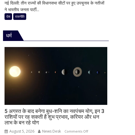
किया
नई दिल्ली: तीन राज्यों की विधानसभा सीटों पर हुए उपचुनाव के नतीजों
30
राजनीति
ऐलान
ने भारतीय जनता पार्टी...
साल
में
का
देश
राजनीति
हलचल,
किला
BJP
ढहा,
को
धर्म
दतिया
दी
में
खुली
भी
चेतावनी;
BJP
JDU
को
ने
बड़ा
भी
झटका,
सुनाई
गुजरात
खरी-
ने
खरी
बचाई
साख;
3
5 अगस्त के बाद बनेगा बुध-शनि का नवपंचम योग, इन 3
उपचुनावों
राशियों पर रह सकती है शुभ प्रभाव, करियर और धन
लाभ के बन रहे योग
के
नतीजों
August 5, 2026
News Desk
on
Comments Off