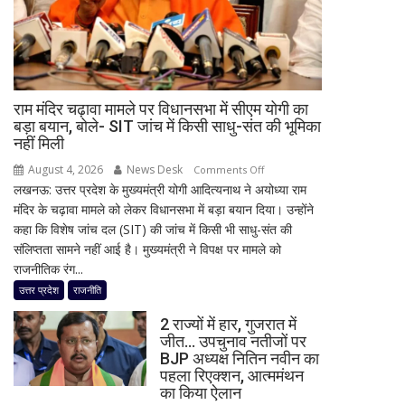
रोकी
टोल
वसूली,
निर्माण
एजेंसी
राम मंदिर चढ़ावा मामले पर विधानसभा में सीएम योगी का
पर
बड़ा बयान, बोले- SIT जांच में किसी साधु-संत की भूमिका
कड़ा
नहीं मिली
एक्शन
August 4, 2026
News Desk
on
Comments Off
लखनऊ: उत्तर प्रदेश के मुख्यमंत्री योगी आदित्यनाथ ने अयोध्या राम
राम
मंदिर के चढ़ावा मामले को लेकर विधानसभा में बड़ा बयान दिया। उन्होंने
मंदिर
कहा कि विशेष जांच दल (SIT) की जांच में किसी भी साधु-संत की
चढ़ावा
संलिप्तता सामने नहीं आई है। मुख्यमंत्री ने विपक्ष पर मामले को
मामले
राजनीतिक रंग...
पर
विधानसभा
उत्तर प्रदेश
राजनीति
में
2 राज्यों में हार, गुजरात में
सीएम
जीत… उपचुनाव नतीजों पर
योगी
BJP अध्यक्ष नितिन नवीन का
का
पहला रिएक्शन, आत्ममंथन
बड़ा
का किया ऐलान