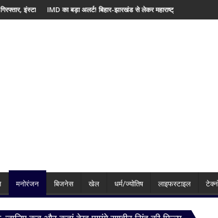
 'मार दिया' स्टेटस के बाद पुलिस का एक्शन
 बड़ा अलर्ट! बिहार-झारखंड से लेकर महाराष्ट्र और पूर्वोत्तर तक आज मूसलाधार बारिश, जा
लखनऊ-कानपुर एक्सप्र
ि
मनोरंजन
बिजनेस
खेल
धर्म/ज्योतिष
लाइफस्टाइल
टेक्