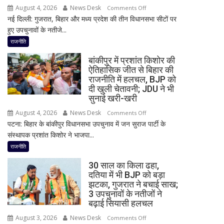
बयान,
August 4, 2026
News Desk
on
Comments Off
बोले-
नई दिल्ली: गुजरात, बिहार और मध्य प्रदेश की तीन विधानसभा सीटों पर
2
SIT
हुए उपचुनावों के नतीजे...
राज्यों
जांच
में
राजनीति
में
हार,
किसी
बांकीपुर में प्रशांत किशोर की
गुजरात
साधु-
ऐतिहासिक जीत से बिहार की
में
राजनीति में हलचल, BJP को
संत
जीत…
दी खुली चेतावनी; JDU ने भी
की
उपचुनाव
सुनाई खरी-खरी
भूमिका
नतीजों
नहीं
August 4, 2026
News Desk
on
Comments Off
पर
मिली
पटना: बिहार के बांकीपुर विधानसभा उपचुनाव में जन सुराज पार्टी के
बांकीपुर
BJP
संस्थापक प्रशांत किशोर ने भाजपा...
में
अध्यक्ष
प्रशांत
राजनीति
नितिन
किशोर
नवीन
30 साल का किला ढहा,
की
का
दतिया में भी BJP को बड़ा
ऐतिहासिक
झटका, गुजरात ने बचाई साख;
पहला
जीत
3 उपचुनावों के नतीजों ने
रिएक्शन,
से
बढ़ाई सियासी हलचल
आत्ममंथन
बिहार
का
August 3, 2026
News Desk
on
Comments Off
की