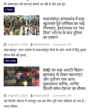
भी भ्रष्टाचार की घटनाएं सामने आ रही हैं और इस पूरे...
हर
साल
z फैक्टर
18
शाहजहांपुर हत्याकांड में बड़ा
करोड़
खुलासा! पूर्व प्रेमिका का भाई
की
गिरफ्तार, इंस्टाग्राम पर ‘मार
दान
दिया’ स्टेटस के बाद पुलिस
चोरी
का एक्शन
का
August 6, 2026
News Desk
on
Comments Off
दावा,
शाहजहांपुर: उत्तर प्रदेश के शाहजहांपुर जिले के कांट कस्बे में हिंदू युवक
शाहजहांपुर
राज
गौतम मौर्य की हत्या...
हत्याकांड
ठाकरे
में
उत्तर प्रदेश
ने
बड़ा
राम
IMD का बड़ा अलर्ट! बिहार-
खुलासा!
मंदिर
झारखंड से लेकर महाराष्ट्र
पूर्व
और पूर्वोत्तर तक आज
का
प्रेमिका
मूसलाधार बारिश, जानिए
भी
का
दिल्ली समेत देशभर का मौसम
किया
भाई
जिक्र,
August 6, 2026
News Desk
on
Comments Off
गिरफ्तार,
पीएम
नई दिल्ली: देशभर में मानसून एक बार फिर पूरी तरह सक्रिय हो गया है।
IMD
इंस्टाग्राम
मोदी
भारत मौसम...
का
पर