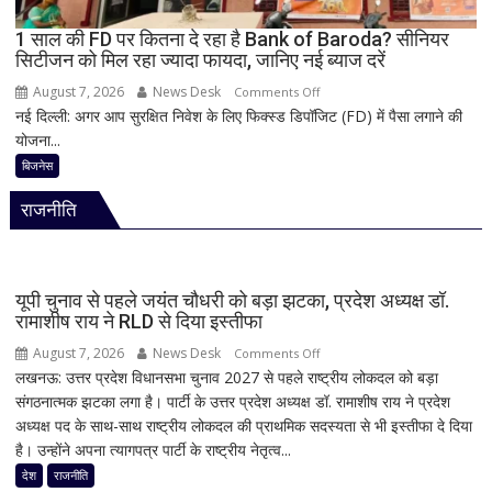
48
घंटे
1 साल की FD पर कितना दे रहा है Bank of Baroda? सीनियर
सिटीजन को मिल रहा ज्यादा फायदा, जानिए नई ब्याज दरें
के
लिए
August 7, 2026
News Desk
on
Comments Off
हाई
नई दिल्ली: अगर आप सुरक्षित निवेश के लिए फिक्स्ड डिपॉजिट (FD) में पैसा लगाने की
1
अलर्ट
योजना...
साल
की
बिजनेस
FD
राजनीति
पर
कितना
दे
रहा
यूपी चुनाव से पहले जयंत चौधरी को बड़ा झटका, प्रदेश अध्यक्ष डॉ.
है
रामाशीष राय ने RLD से दिया इस्तीफा
Bank
August 7, 2026
News Desk
on
Comments Off
of
लखनऊ: उत्तर प्रदेश विधानसभा चुनाव 2027 से पहले राष्ट्रीय लोकदल को बड़ा
यूपी
Baroda?
संगठनात्मक झटका लगा है। पार्टी के उत्तर प्रदेश अध्यक्ष डॉ. रामाशीष राय ने प्रदेश
चुनाव
सीनियर
अध्यक्ष पद के साथ-साथ राष्ट्रीय लोकदल की प्राथमिक सदस्यता से भी इस्तीफा दे दिया
से
सिटीजन
है। उन्होंने अपना त्यागपत्र पार्टी के राष्ट्रीय नेतृत्व...
पहले
को
जयंत
देश
राजनीति
मिल