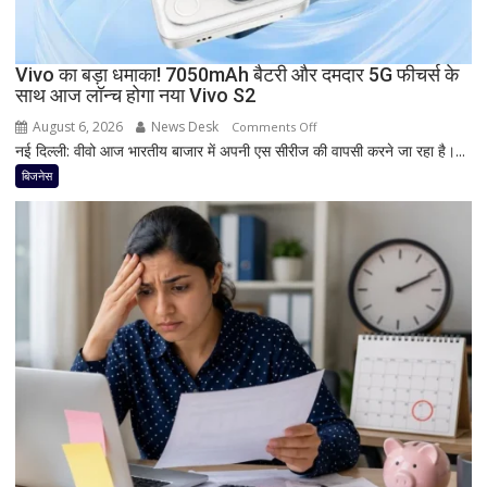
डिस्प्ले
और
Snapdragon
Vivo का बड़ा धमाका! 7050mAh बैटरी और दमदार 5G फीचर्स के
साथ आज लॉन्च होगा नया Vivo S2
प्रोसेसर
से
August 6, 2026
News Desk
on
Comments Off
मचेगी
नई दिल्ली: वीवो आज भारतीय बाजार में अपनी एस सीरीज की वापसी करने जा रहा है।...
Vivo
धूम
का
बिजनेस
बड़ा
धमाका!
7050mAh
बैटरी
और
दमदार
5G
फीचर्स
के
साथ
आज
लॉन्च
होगा