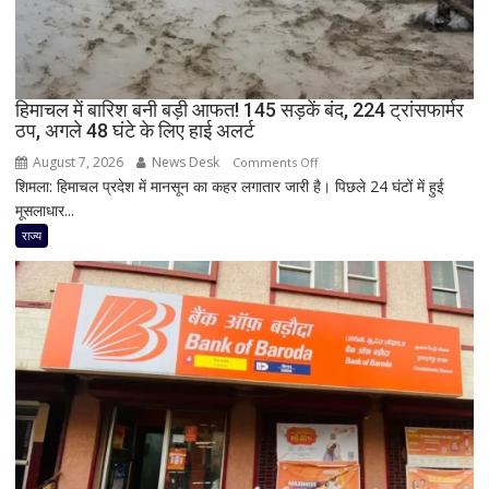
शिक्षक
समेत
4
की
मौत,
हिमाचल में बारिश बनी बड़ी आफत! 145 सड़कें बंद, 224 ट्रांसफार्मर
ठप, अगले 48 घंटे के लिए हाई अलर्ट
कई
घायल
August 7, 2026
News Desk
on
Comments Off
शिमला: हिमाचल प्रदेश में मानसून का कहर लगातार जारी है। पिछले 24 घंटों में हुई
हिमाचल
मूसलाधार...
में
बारिश
राज्य
बनी
बड़ी
आफत!
145
सड़कें
बंद,
224
ट्रांसफार्मर
ठप,
अगले