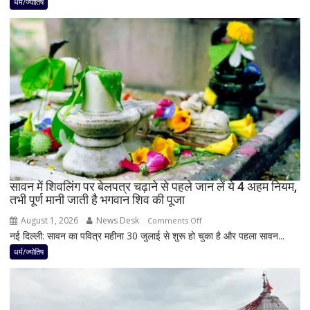
के
धर्म/ज्योतिष
बाद
बनेगा
बुध-
शनि
का
नवपंचम
योग,
इन
3
राशियों
पर
रह
सावन में शिवलिंग पर बेलपत्र चढ़ाने से पहले जान लें ये 4 अहम नियम,
तभी पूर्ण मानी जाती है भगवान शिव की पूजा
सकती
है
August 1, 2026
News Desk
on
Comments Off
शुभ
नई दिल्ली: सावन का पवित्र महीना 30 जुलाई से शुरू हो चुका है और पहला सावन...
सावन
प्रभाव,
में
धर्म/ज्योतिष
करियर
शिवलिंग
और
पर
धन
बेलपत्र
लाभ