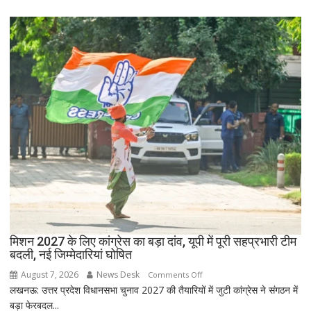
चौधरी
रहा
को
ज्यादा
बड़ा
फायदा,
झटका,
जानिए
प्रदेश
नई
अध्यक्ष
ब्याज
डॉ.
दरें
रामाशीष
राय
ने
RLD
से
दिया
इस्तीफा
मिशन 2027 के लिए कांग्रेस का बड़ा दांव, यूपी में पूरी सहप्रभारी टीम
बदली, नई जिम्मेदारियां घोषित
August 7, 2026
News Desk
on
Comments Off
लखनऊ: उत्तर प्रदेश विधानसभा चुनाव 2027 की तैयारियों में जुटी कांग्रेस ने संगठन में
मिशन
बड़ा फेरबदल...
2027