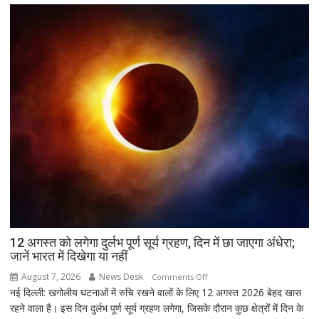
जीत…
उपचुनाव
नतीजों
पर
BJP
अध्यक्ष
नितिन
नवीन
का
पहला
रिएक्शन,
आत्ममंथन
का
किया
ऐलान
12 अगस्त को लगेगा दुर्लभ पूर्ण सूर्य ग्रहण, दिन में छा जाएगा अंधेरा;
जानें भारत में दिखेगा या नहीं
August 7, 2026
News Desk
on
Comments Off
नई दिल्ली: खगोलीय घटनाओं में रुचि रखने वालों के लिए 12 अगस्त 2026 बेहद खास
12
रहने वाला है। इस दिन दुर्लभ पूर्ण सूर्य ग्रहण लगेगा, जिसके दौरान कुछ क्षेत्रों में दिन के
अगस्त