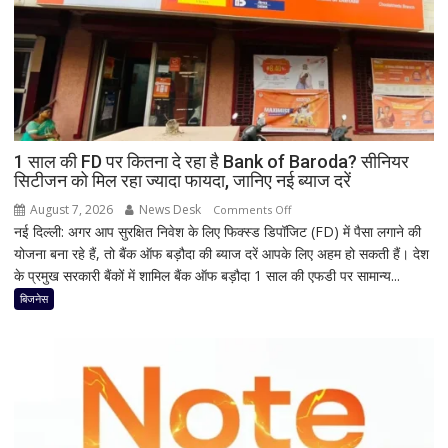
होता
है
मां
काली
का
श्रृंगार?
जानिए
हृदयपीठ
1 साल की FD पर कितना दे रहा है Bank of Baroda? सीनियर
सिटीजन को मिल रहा ज्यादा फायदा, जानिए नई ब्याज दरें
का
धार्मिक
August 7, 2026
News Desk
on
Comments Off
रहस्य
नई दिल्ली: अगर आप सुरक्षित निवेश के लिए फिक्स्ड डिपॉजिट (FD) में पैसा लगाने की
1
योजना बना रहे हैं, तो बैंक ऑफ बड़ौदा की ब्याज दरें आपके लिए अहम हो सकती हैं। देश
साल
के प्रमुख सरकारी बैंकों में शामिल बैंक ऑफ बड़ौदा 1 साल की एफडी पर सामान्य...
की
FD
बिजनेस
पर
कितना
दे
रहा
है
Bank