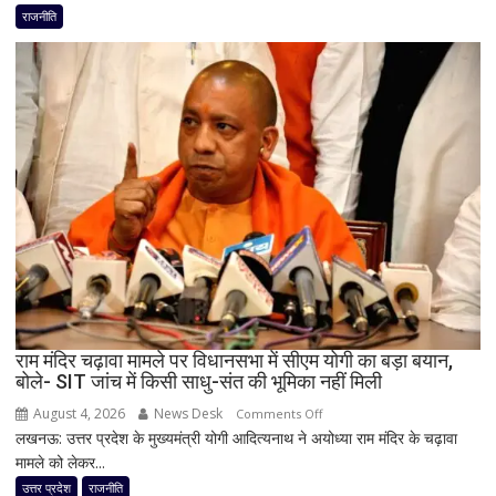
के
राजनीति
लिए
कांग्रेस
का
बड़ा
दांव,
यूपी
में
पूरी
सहप्रभारी
टीम
बदली,
नई
जिम्मेदारियां
घोषित
राम मंदिर चढ़ावा मामले पर विधानसभा में सीएम योगी का बड़ा बयान,
बोले- SIT जांच में किसी साधु-संत की भूमिका नहीं मिली
August 4, 2026
News Desk
on
Comments Off
लखनऊ: उत्तर प्रदेश के मुख्यमंत्री योगी आदित्यनाथ ने अयोध्या राम मंदिर के चढ़ावा
राम
मामले को लेकर...
मंदिर
चढ़ावा
उत्तर प्रदेश
राजनीति