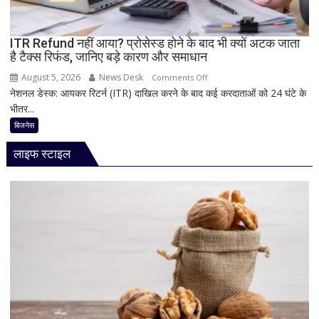
नया
Vivo
ITR Refund नहीं आया? प्रोसेस्ड होने के बाद भी क्यों अटक जाता
S2
है टैक्स रिफंड, जानिए बड़े कारण और समाधान
August 5, 2026
News Desk
on
Comments Off
नेशनल डेस्क: आयकर रिटर्न (ITR) दाखिल करने के बाद कई करदाताओं को 24 घंटे के
ITR
भीतर...
Refund
नहीं
बिजनेस
आया?
लाइफ स्टाइल
प्रोसेस्ड
होने
के
बाद
भी
क्यों
अटक
जाता
है
टैक्स
रिफंड,