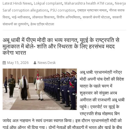
,
,
,
Latest Hindi News
Lokpal complaint
Maharashtra health ATM case
Neerja
,
,
,
Saraf corruption allegations
PSU corruption
एचएएल भ्रष्टाचार मामला
नीरजा सराफ
,
,
,
,
,
विवाद
भाई-भतीजावाद
लोकपाल शिकायत
वित्तीय अनियमितता
सरकारी कंपनी घोटाला
सरकारी
,
संसाधनों का दुरुपयोग
हेल्थ एटीएम घोटाला
अबू धाबी में पीएम मोदी का भव्य स्वागत, यूएई के राष्ट्रपति से
मुलाकात में बोले- शांति और स्थिरता के लिए हरसंभव मदद
करेगा भारत
May 15, 2026
News Desk
अबू धाबी: प्रधानमंत्री नरेंद्र
मोदी अपनी पांच देशों की विदेश
यात्रा के पहले चरण में
शुक्रवार को संयुक्त अरब
अमीरात की राजधानी अबू धाबी
पहुंचे। एयरपोर्ट पर यूएई के
राष्ट्रपति शेख मोहम्मद बिन
जायेद अल नाहयान ने स्वयं उनका स्वागत किया। इस दौरान प्रधानमंत्री मोदी को
गार्ड ऑफ ऑनर भी दिया गया। दोनों नेताओं की मौजूदगी में भारत और यूएई के बीच