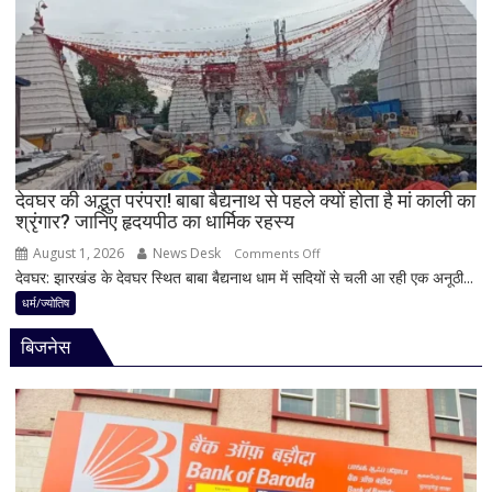
चढ़ाने
के
से
बन
पहले
रहे
जान
योग
लें
ये
4
अहम
नियम,
देवघर की अद्भुत परंपरा! बाबा बैद्यनाथ से पहले क्यों होता है मां काली का
श्रृंगार? जानिए हृदयपीठ का धार्मिक रहस्य
तभी
पूर्ण
August 1, 2026
News Desk
on
Comments Off
मानी
देवघर: झारखंड के देवघर स्थित बाबा बैद्यनाथ धाम में सदियों से चली आ रही एक अनूठी...
देवघर
जाती
की
धर्म/ज्योतिष
है
अद्भुत
भगवान
बिजनेस
परंपरा!
शिव
बाबा
की
बैद्यनाथ
पूजा
से
पहले
क्यों