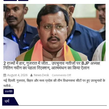
मामले
पर
विधानसभा
में
सीएम
योगी
का
बड़ा
बयान,
बोले-
SIT
जांच
2 राज्यों में हार, गुजरात में जीत… उपचुनाव नतीजों पर BJP अध्यक्ष
नितिन नवीन का पहला रिएक्शन, आत्ममंथन का किया ऐलान
में
किसी
August 4, 2026
News Desk
on
Comments Off
साधु-
नई दिल्ली: गुजरात, बिहार और मध्य प्रदेश की तीन विधानसभा सीटों पर हुए उपचुनावों के
2
संत
नतीजे...
राज्यों
की
में
राजनीति
भूमिका
हार,
नहीं
धर्म
गुजरात
मिली
में