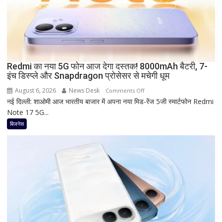
of
Baroda?
सीनियर
सिटीजन
को
मिल
Redmi का नया 5G फोन आज देगा दस्तक! 8000mAh बैटरी, 7-
रहा
इंच डिस्प्ले और Snapdragon प्रोसेसर से मचेगी धूम
ज्यादा
फायदा,
August 6, 2026
News Desk
on
Comments Off
जानिए
नई दिल्ली: शाओमी आज भारतीय बाजार में अपना नया मिड-रेंज 5जी स्मार्टफोन Redmi
Redmi
नई
Note 17 5G...
का
ब्याज
नया
बिजनेस
दरें
5G
फोन
आज
देगा
दस्तक!
8000mAh
बैटरी,
7-
इंच