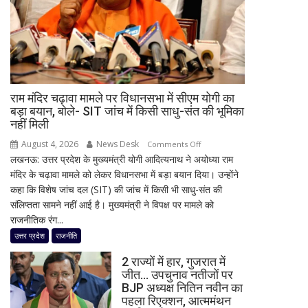
आज
मूसलाधार
बारिश,
जानिए
दिल्ली
समेत
राम मंदिर चढ़ावा मामले पर विधानसभा में सीएम योगी का
देशभर
बड़ा बयान, बोले- SIT जांच में किसी साधु-संत की भूमिका
का
नहीं मिली
मौसम
August 4, 2026
News Desk
on
Comments Off
लखनऊ: उत्तर प्रदेश के मुख्यमंत्री योगी आदित्यनाथ ने अयोध्या राम
राम
मंदिर के चढ़ावा मामले को लेकर विधानसभा में बड़ा बयान दिया। उन्होंने
मंदिर
कहा कि विशेष जांच दल (SIT) की जांच में किसी भी साधु-संत की
चढ़ावा
संलिप्तता सामने नहीं आई है। मुख्यमंत्री ने विपक्ष पर मामले को
मामले
राजनीतिक रंग...
पर
विधानसभा
उत्तर प्रदेश
राजनीति
में
2 राज्यों में हार, गुजरात में
सीएम
जीत… उपचुनाव नतीजों पर
योगी
BJP अध्यक्ष नितिन नवीन का
का
पहला रिएक्शन, आत्ममंथन