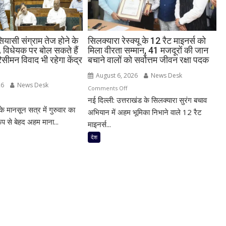
यासी संग्राम तेज होने के
सिलक्यारा रेस्क्यू के 12 रैट माइनर्स को
िधेयक पर बोल सकते हैं
मिला वीरता सम्मान, 41 मजदूरों की जान
सीमन विवाद भी रहेगा केंद्र
बचाने वालों को सर्वोत्तम जीवन रक्षा पदक
August 6, 2026
News Desk
26
News Desk
on
Comments Off
n
नई दिल्ली: उत्तराखंड के सिलक्यारा सुरंग बचाव
सिलक्यारा
े मानसून सत्र में गुरुवार का
सद
रेस्क्यू
अभियान में अहम भूमिका निभाने वाले 12 रैट
प से बेहद अहम माना...
के
माइनर्स...
ज
12
देश
ासी
रैट
्राम
माइनर्स
ज
को
मिला
वीरता
ार!
सम्मान,
RA
41
धेयक
मजदूरों