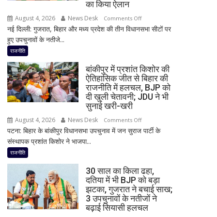
बड़ा
का किया ऐलान
बयान,
August 4, 2026
News Desk
on
Comments Off
बोले-
नई दिल्ली: गुजरात, बिहार और मध्य प्रदेश की तीन विधानसभा सीटों पर
2
SIT
हुए उपचुनावों के नतीजे...
राज्यों
जांच
में
राजनीति
में
हार,
किसी
बांकीपुर में प्रशांत किशोर की
गुजरात
साधु-
ऐतिहासिक जीत से बिहार की
में
राजनीति में हलचल, BJP को
संत
जीत…
दी खुली चेतावनी; JDU ने भी
की
उपचुनाव
सुनाई खरी-खरी
भूमिका
नतीजों
नहीं
August 4, 2026
News Desk
on
Comments Off
पर
मिली
पटना: बिहार के बांकीपुर विधानसभा उपचुनाव में जन सुराज पार्टी के
बांकीपुर
BJP
संस्थापक प्रशांत किशोर ने भाजपा...
में
अध्यक्ष
प्रशांत
राजनीति
नितिन
किशोर
नवीन
30 साल का किला ढहा,
की
का
दतिया में भी BJP को बड़ा
ऐतिहासिक
झटका, गुजरात ने बचाई साख;
पहला
जीत
3 उपचुनावों के नतीजों ने
रिएक्शन,
से
बढ़ाई सियासी हलचल
आत्ममंथन
बिहार