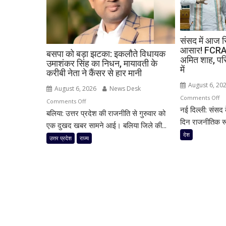
संसद में आज सि
आसार! FCRA व
बसपा को बड़ा झटका: इकलौते विधायक
अमित शाह, परि
उमाशंकर सिंह का निधन, मायावती के
में
करीबी नेता ने कैंसर से हार मानी
August 6, 20
August 6, 2026
News Desk
o
Comments Off
on
Comments Off
नई दिल्ली: संसद क
सं
बलिया: उत्तर प्रदेश की राजनीति से गुरुवार को
बसपा
में
दिन राजनीतिक रू
को
एक दुखद खबर सामने आई। बलिया जिले की...
आ
बड़ा
देश
उत्तर प्रदेश
राज्य
सिय
झटका:
संग
इकलौते
ते
विधायक
होने
उमाशंकर
के
सिंह
आस
का
FC
निधन,
वि
मायावती