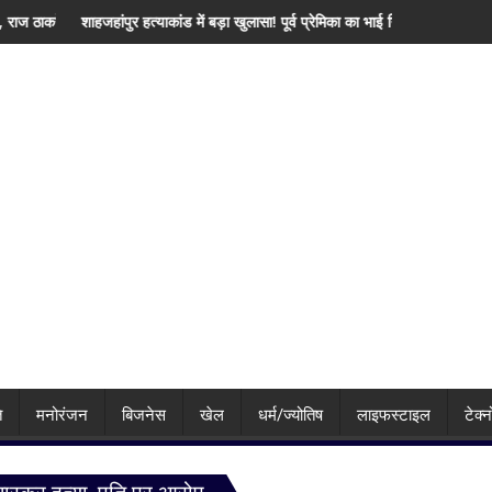
िया जिक्र, पीएम मोदी से उठाई बड़ी मांग
ांड में बड़ा खुलासा! पूर्व प्रेमिका का भाई गिरफ्तार, इंस्टाग्राम पर 'मार दिया' स्टेटस के बाद 
IMD का बड़ा अलर्ट! बिहार-झारख
ि
मनोरंजन
बिजनेस
खेल
धर्म/ज्योतिष
लाइफस्टाइल
टेक्