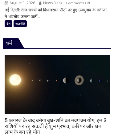
का
August 3, 2026
News Desk
on
Comments Off
की
किया
नई दिल्ली: तीन राज्यों की विधानसभा सीटों पर हुए उपचुनाव के नतीजों
30
राजनीति
ऐलान
ने भारतीय जनता पार्टी...
साल
में
का
देश
राजनीति
हलचल,
किला
BJP
ढहा,
को
धर्म
दतिया
दी
में
खुली
भी
चेतावनी;
BJP
JDU
को
ने
बड़ा
भी
झटका,
सुनाई
गुजरात
खरी-
ने
खरी
बचाई
साख;
3
5 अगस्त के बाद बनेगा बुध-शनि का नवपंचम योग, इन 3
उपचुनावों
राशियों पर रह सकती है शुभ प्रभाव, करियर और धन
लाभ के बन रहे योग
के