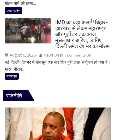
गौतम मौर्य की हत्या...
हत्याकांड
दावा,
में
उत्तर प्रदेश
राज
बड़ा
ठाकरे
IMD का बड़ा अलर्ट! बिहार-
खुलासा!
ने
झारखंड से लेकर महाराष्ट्र
पूर्व
और पूर्वोत्तर तक आज
राम
प्रेमिका
मूसलाधार बारिश, जानिए
मंदिर
का
दिल्ली समेत देशभर का मौसम
का
भाई
भी
August 6, 2026
News Desk
on
Comments Off
गिरफ्तार,
किया
नई दिल्ली: देशभर में मानसून एक बार फिर पूरी तरह सक्रिय हो गया है।
IMD
इंस्टाग्राम
जिक्र,
भारत मौसम...
का
पर
पीएम
बड़ा
मनोरंजन
‘मार
मोदी
अलर्ट!
दिया’
से
बिहार-
स्टेटस
राजनीति
उठाई
झारखंड
के
बड़ी
से
बाद
मांग
लेकर
पुलिस
महाराष्ट्र
का
और
एक्शन
पूर्वोत्तर
तक