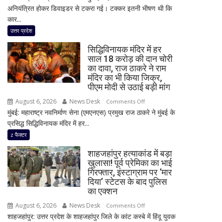
अनियंत्रित होकर डिवाइडर से टकरा गई। टक्कर इतनी भीषण थी कि
सड़क
कार...
हादसा,
अतीक
उत्तर प्रदेश
अहमद
सिद्धिविनायक मंदिर में हर
के
साल 18 करोड़ की दान चोरी
सबसे
का दावा, राज ठाकरे ने राम
छोटे
मंदिर का भी किया जिक्र,
बेटे
पीएम मोदी से उठाई बड़ी मांग
आबान
August 6, 2026
News Desk
on
Comments Off
अहमद
मुंबई: महाराष्ट्र नवनिर्माण सेना (एमएनएस) प्रमुख राज ठाकरे ने मुंबई के
सिद्धिविनायक
समेत
प्रसिद्ध सिद्धिविनायक मंदिर में हर...
मंदिर
दो
में
z फैक्टर
की
हर
मौत,
शाहजहांपुर हत्याकांड में बड़ा
साल
तीन
खुलासा! पूर्व प्रेमिका का भाई
18
गिरफ्तार, इंस्टाग्राम पर ‘मार
लोग
करोड़
दिया’ स्टेटस के बाद पुलिस
गंभीर
की
का एक्शन
घायल
दान
August 6, 2026
News Desk
on
Comments Off
चोरी
शाहजहांपुर: उत्तर प्रदेश के शाहजहांपुर जिले के कांट कस्बे में हिंदू युवक
शाहजहांपुर
का