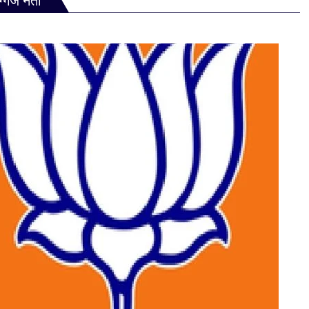
िग्गज नेता