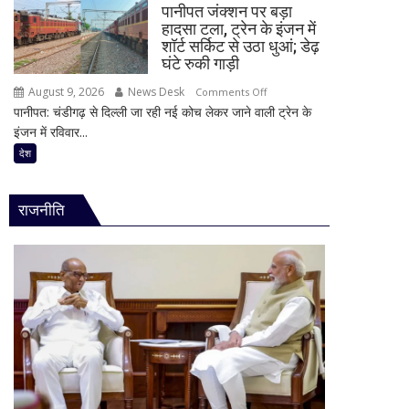
के
पानीपत जंक्शन पर बड़ा
युवाओं
साथ
हादसा टला, ट्रेन के इंजन में
के
शॉर्ट सर्किट से उठा धुआं; डेढ़
दिखी
यौन
घंटे रुकी गाड़ी
2027
शोषण
की
August 9, 2026
News Desk
on
Comments Off
का
झलक
पानीपत: चंडीगढ़ से दिल्ली जा रही नई कोच लेकर जाने वाली ट्रेन के
पानीपत
आरोप,
इंजन में रविवार...
जंक्शन
22
पर
देश
वर्षीय
बड़ा
युवक
हादसा
गिरफ्तार;
राजनीति
टला,
फोन
ट्रेन
में
के
मिले
इंजन
600
में
से
शॉर्ट
ज्यादा
सर्किट
वीडियो
से
उठा
धुआं;