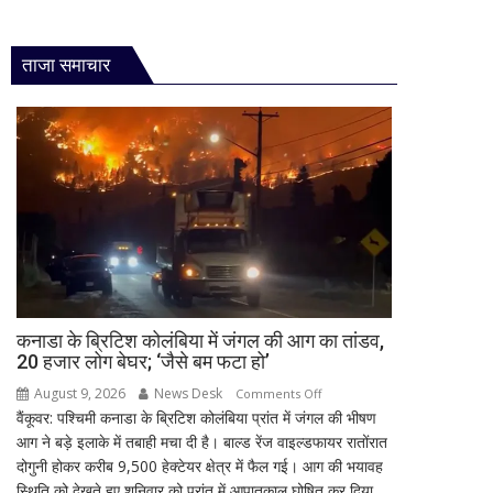
ताजा समाचार
कनाडा के ब्रिटिश कोलंबिया में जंगल की आग का तांडव,
20 हजार लोग बेघर; ‘जैसे बम फटा हो’
August 9, 2026
News Desk
on
Comments Off
वैंकूवर: पश्चिमी कनाडा के ब्रिटिश कोलंबिया प्रांत में जंगल की भीषण
कनाडा
आग ने बड़े इलाके में तबाही मचा दी है। बाल्ड रेंज वाइल्डफायर रातोंरात
के
दोगुनी होकर करीब 9,500 हेक्टेयर क्षेत्र में फैल गई। आग की भयावह
ब्रिटिश
स्थिति को देखते हुए शनिवार को प्रांत में आपातकाल घोषित कर दिया...
कोलंबिया