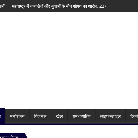
ी झलक
गों और युवाओं के यौन शोषण का आरोप, 22 वर्षीय युवक गिरफ्तार; फोन में मिले 600 से ज्यादा वी
पानीपत जंक्शन पर बड़ा हादसा टला, ट्रे
ि
मनोरंजन
बिजनेस
खेल
धर्म/ज्योतिष
लाइफस्टाइल
टेक्