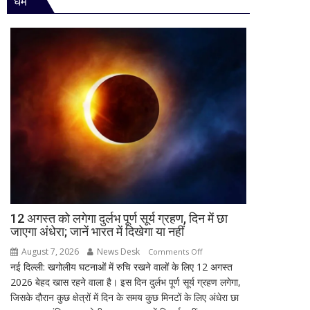
धर्म
विधानसभा
जिम्मेदारियां
में
घोषित
सीएम
योगी
का
बड़ा
बयान,
बोले-
SIT
जांच
में
किसी
साधु-
संत
की
12 अगस्त को लगेगा दुर्लभ पूर्ण सूर्य ग्रहण, दिन में छा
जाएगा अंधेरा; जानें भारत में दिखेगा या नहीं
भूमिका
नहीं
August 7, 2026
News Desk
on
Comments Off
मिली
नई दिल्ली: खगोलीय घटनाओं में रुचि रखने वालों के लिए 12 अगस्त
12
2026 बेहद खास रहने वाला है। इस दिन दुर्लभ पूर्ण सूर्य ग्रहण लगेगा,
अगस्त
जिसके दौरान कुछ क्षेत्रों में दिन के समय कुछ मिनटों के लिए अंधेरा छा
को