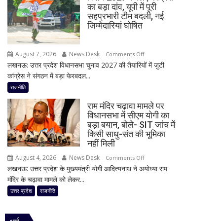
8
का बड़ा दांव, यूपी में पूरी
चौधरी
सांसद,
सहप्रभारी टीम बदली, नई
को
डीलिमिटेशन
जिम्मेदारियां घोषित
बड़ा
बिल
झटका,
के
August 7, 2026
News Desk
on
प्रदेश
Comments Off
बीच
लखनऊ: उत्तर प्रदेश विधानसभा चुनाव 2027 की तैयारियों में जुटी
मिशन
अध्यक्ष
बढ़ी
कांग्रेस ने संगठन में बड़ा फेरबदल...
2027
डॉ.
सियासी
के
रामाशीष
राजनीति
अटकलें
लिए
राय
राम मंदिर चढ़ावा मामले पर
कांग्रेस
ने
विधानसभा में सीएम योगी का
का
RLD
बड़ा बयान, बोले- SIT जांच में
बड़ा
से
किसी साधु-संत की भूमिका
दांव,
दिया
नहीं मिली
यूपी
इस्तीफा
August 4, 2026
News Desk
on
Comments Off
में
लखनऊ: उत्तर प्रदेश के मुख्यमंत्री योगी आदित्यनाथ ने अयोध्या राम
राम
पूरी
मंदिर के चढ़ावा मामले को लेकर...
मंदिर
सहप्रभारी
चढ़ावा
उत्तर प्रदेश
राजनीति
टीम
मामले
बदली,
पर
नई