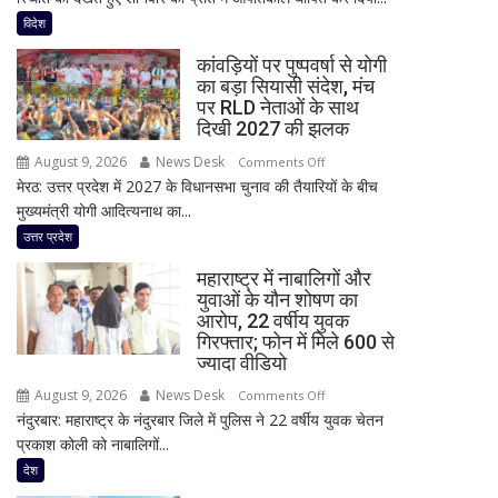
में
विदेश
जंगल
कांवड़ियों पर पुष्पवर्षा से योगी
की
का बड़ा सियासी संदेश, मंच
आग
पर RLD नेताओं के साथ
का
दिखी 2027 की झलक
तांडव,
August 9, 2026
News Desk
on
Comments Off
20
मेरठ: उत्तर प्रदेश में 2027 के विधानसभा चुनाव की तैयारियों के बीच
कांवड़ियों
हजार
मुख्यमंत्री योगी आदित्यनाथ का...
पर
लोग
पुष्पवर्षा
उत्तर प्रदेश
बेघर;
से
‘जैसे
महाराष्ट्र में नाबालिगों और
योगी
बम
युवाओं के यौन शोषण का
का
फटा
आरोप, 22 वर्षीय युवक
बड़ा
हो’
गिरफ्तार; फोन में मिले 600 से
सियासी
ज्यादा वीडियो
संदेश,
August 9, 2026
News Desk
on
Comments Off
मंच
नंदुरबार: महाराष्ट्र के नंदुरबार जिले में पुलिस ने 22 वर्षीय युवक चेतन
महाराष्ट्र
पर
प्रकाश कोली को नाबालिगों...
में
RLD
नाबालिगों
देश
नेताओं
और