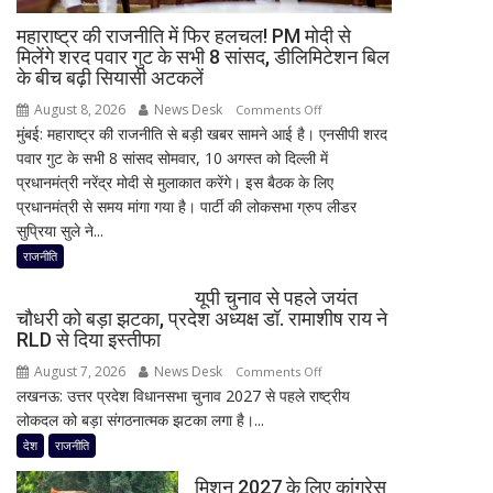
डेढ़
घंटे
महाराष्ट्र की राजनीति में फिर हलचल! PM मोदी से
रुकी
मिलेंगे शरद पवार गुट के सभी 8 सांसद, डीलिमिटेशन बिल
के बीच बढ़ी सियासी अटकलें
गाड़ी
August 8, 2026
News Desk
on
Comments Off
मुंबई: महाराष्ट्र की राजनीति से बड़ी खबर सामने आई है। एनसीपी शरद
महाराष्ट्र
पवार गुट के सभी 8 सांसद सोमवार, 10 अगस्त को दिल्ली में
की
प्रधानमंत्री नरेंद्र मोदी से मुलाकात करेंगे। इस बैठक के लिए
राजनीति
प्रधानमंत्री से समय मांगा गया है। पार्टी की लोकसभा ग्रुप लीडर
में
सुप्रिया सुले ने...
फिर
हलचल!
राजनीति
PM
यूपी चुनाव से पहले जयंत
मोदी
चौधरी को बड़ा झटका, प्रदेश अध्यक्ष डॉ. रामाशीष राय ने
से
RLD से दिया इस्तीफा
मिलेंगे
August 7, 2026
News Desk
on
Comments Off
शरद
लखनऊ: उत्तर प्रदेश विधानसभा चुनाव 2027 से पहले राष्ट्रीय
यूपी
पवार
लोकदल को बड़ा संगठनात्मक झटका लगा है।...
चुनाव
गुट
से
देश
राजनीति
के
पहले
सभी
मिशन 2027 के लिए कांग्रेस
जयंत