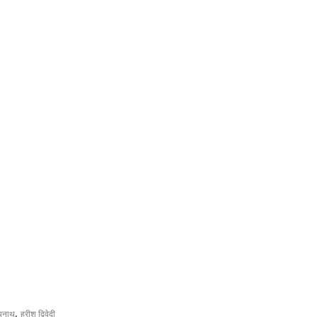
,
्यनाथ
हरीश द्विवेदी