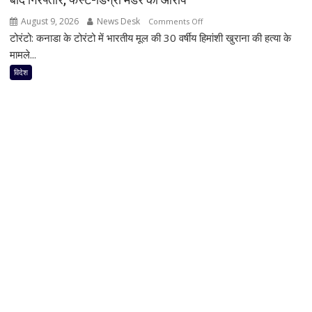
देश
को
August 9, 2026
News Desk
on
Comments Off
निशाना
टोरंटो: कनाडा के टोरंटो में भारतीय मूल की 30 वर्षीय हिमांशी खुराना की हत्या के
टोरंटो
नहीं
में
मामले...
बनाया
भारतीय
विदेश
मूल
की
हिमांशी
खुराना
की
हत्या
का
आरोपी
7
महीने
बाद
गिरफ्तार,
फर्स्ट-
डिग्री
मर्डर
का