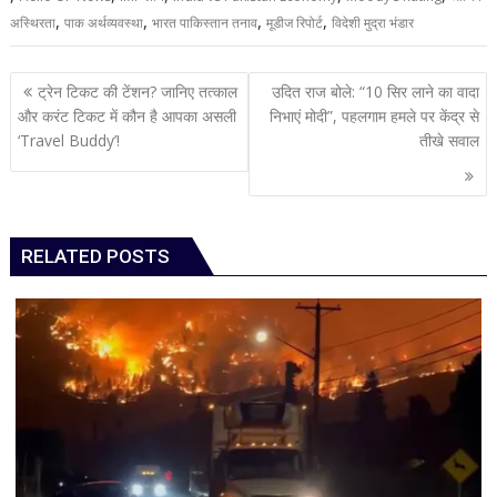
,
,
,
,
अस्थिरता
पाक अर्थव्यवस्था
भारत पाकिस्तान तनाव
मूडीज रिपोर्ट
विदेशी मुद्रा भंडार
Post
ट्रेन टिकट की टेंशन? जानिए तत्काल
उदित राज बोले: “10 सिर लाने का वादा
navigation
और करंट टिकट में कौन है आपका असली
निभाएं मोदी”, पहलगाम हमले पर केंद्र से
‘Travel Buddy’!
तीखे सवाल
RELATED POSTS