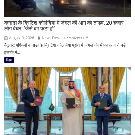
कनाडा के ब्रिटिश कोलंबिया में जंगल की आग का तांडव, 20 हजार
लोग बेघर; ‘जैसे बम फटा हो’
August 9, 2026
News Desk
on
Comments Off
वैंकूवर: पश्चिमी कनाडा के ब्रिटिश कोलंबिया प्रांत में जंगल की भीषण आग ने बड़े
कनाडा
के
इलाके में...
ब्रिटिश
विदेश
कोलंबिया
में
जंगल
की
आग
का
तांडव,
20
हजार
लोग
बेघर;