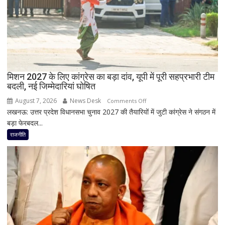
डॉ.
सियासी
रामाशीष
अटकलें
राय
ने
RLD
से
दिया
मिशन 2027 के लिए कांग्रेस का बड़ा दांव, यूपी में पूरी सहप्रभारी टीम
इस्तीफा
बदली, नई जिम्मेदारियां घोषित
August 7, 2026
News Desk
on
Comments Off
लखनऊ: उत्तर प्रदेश विधानसभा चुनाव 2027 की तैयारियों में जुटी कांग्रेस ने संगठन में
मिशन
बड़ा फेरबदल...
2027
के
राजनीति
लिए
कांग्रेस
का
बड़ा
दांव,
यूपी
में
पूरी