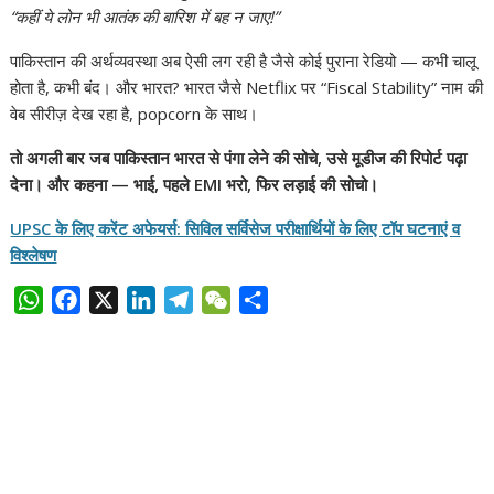
“कहीं ये लोन भी आतंक की बारिश में बह न जाए!”
पाकिस्तान की अर्थव्यवस्था अब ऐसी लग रही है जैसे कोई पुराना रेडियो — कभी चालू
होता है, कभी बंद। और भारत? भारत जैसे Netflix पर “Fiscal Stability” नाम की
वेब सीरीज़ देख रहा है, popcorn के साथ।
तो अगली बार जब पाकिस्तान भारत से पंगा लेने की सोचे, उसे मूडीज की रिपोर्ट पढ़ा
देना। और कहना — भाई, पहले EMI भरो, फिर लड़ाई की सोचो।
UPSC के लिए करेंट अफेयर्स: सिविल सर्विसेज परीक्षार्थियों के लिए टॉप घटनाएं व
विश्लेषण
W
F
X
L
T
W
S
h
a
i
e
e
h
a
c
n
l
C
a
t
e
k
e
h
r
s
b
e
g
a
e
A
o
d
r
t
p
o
I
a