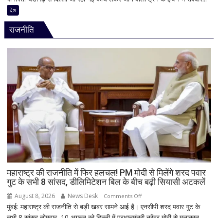
से
जंक्शन
देश
ज्यादा
पर
वीडियो
राजनीति
बड़ा
हादसा
टला,
ट्रेन
के
इंजन
में
शॉर्ट
सर्किट
से
उठा
धुआं;
डेढ़
घंटे
महाराष्ट्र की राजनीति में फिर हलचल! PM मोदी से मिलेंगे शरद पवार
गुट के सभी 8 सांसद, डीलिमिटेशन बिल के बीच बढ़ी सियासी अटकलें
रुकी
गाड़ी
August 8, 2026
News Desk
on
Comments Off
मुंबई: महाराष्ट्र की राजनीति से बड़ी खबर सामने आई है। एनसीपी शरद पवार गुट के
महाराष्ट्र
सभी 8 सांसद सोमवार, 10 अगस्त को दिल्ली में प्रधानमंत्री नरेंद्र मोदी से मुलाकात
की