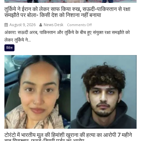
‘जैसे
तुर्किये ने ईरान को लेकर साफ किया रुख, सऊदी-पाकिस्तान से रक्षा
बम
समझौते पर बोला- किसी देश को निशाना नहीं बनाया
फटा
हो’
August 9, 2026
News Desk
on
Comments Off
अंकारा: सऊदी अरब, पाकिस्तान और तुर्किये के बीच हुए संयुक्त रक्षा समझौते को
तुर्किये
ने
लेकर तुर्किये ने...
ईरान
विदेश
को
लेकर
साफ
किया
रुख,
सऊदी-
पाकिस्तान
से
रक्षा
समझौते
पर
बोला-
टोरंटो में भारतीय मूल की हिमांशी खुराना की हत्या का आरोपी 7 महीने
किसी
बाद गिरफ्तार, फर्स्ट-डिग्री मर्डर का आरोप