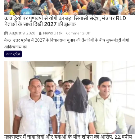
बम
फटा
कांवड़ियों पर पुष्पवर्षा से योगी का बड़ा सियासी संदेश, मंच पर RLD
हो’
नेताओं के साथ दिखी 2027 की झलक
August 9, 2026
News Desk
on
Comments Off
मेरठ: उत्तर प्रदेश में 2027 के विधानसभा चुनाव की तैयारियों के बीच मुख्यमंत्री योगी
कांवड़ियों
आदित्यनाथ का...
पर
पुष्पवर्षा
उत्तर प्रदेश
से
योगी
का
बड़ा
सियासी
संदेश,
मंच
पर
RLD
नेताओं
के
साथ
महाराष्ट्र में नाबालिगों और युवाओं के यौन शोषण का आरोप, 22 वर्षीय