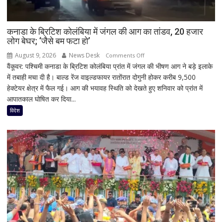
कनाडा के ब्रिटिश कोलंबिया में जंगल की आग का तांडव, 20 हजार
लोग बेघर; ‘जैसे बम फटा हो’
August 9, 2026
News Desk
on
Comments Off
वैंकूवर: पश्चिमी कनाडा के ब्रिटिश कोलंबिया प्रांत में जंगल की भीषण आग ने बड़े इलाके
कनाडा
में तबाही मचा दी है। बाल्ड रेंज वाइल्डफायर रातोंरात दोगुनी होकर करीब 9,500
के
हेक्टेयर क्षेत्र में फैल गई। आग की भयावह स्थिति को देखते हुए शनिवार को प्रांत में
ब्रिटिश
आपातकाल घोषित कर दिया...
कोलंबिया
में
विदेश
जंगल
की
आग
का
तांडव,
20
हजार
लोग
बेघर;
‘जैसे