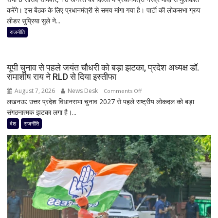
करेंगे। इस बैठक के लिए प्रधानमंत्री से समय मांगा गया है। पार्टी की लोकसभा ग्रुप
राजनीति
लीडर सुप्रिया सुले ने...
में
फिर
राजनीति
हलचल!
PM
मोदी
यूपी चुनाव से पहले जयंत चौधरी को बड़ा झटका, प्रदेश अध्यक्ष डॉ.
से
रामाशीष राय ने RLD से दिया इस्तीफा
मिलेंगे
August 7, 2026
News Desk
on
Comments Off
शरद
लखनऊ: उत्तर प्रदेश विधानसभा चुनाव 2027 से पहले राष्ट्रीय लोकदल को बड़ा
यूपी
पवार
संगठनात्मक झटका लगा है।...
चुनाव
गुट
से
देश
राजनीति
के
पहले
सभी
जयंत
8
चौधरी
सांसद,
को
डीलिमिटेशन
बड़ा
बिल
झटका,
के
प्रदेश
बीच
अध्यक्ष
बढ़ी