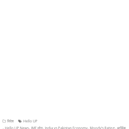
विदेश
Hello UP
,
,
,
,
,
Hello UP News
IMF लोन
India vs Pakistan Economy
Moody’s Rating
आर्थिक