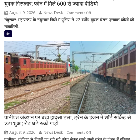
युवक गिरफ्तार; फोन में मिले 600 से ज्यादा वीडियो
दिखी
2027
August 9, 2026
News Desk
on
Comments Off
की
नंदुरबार: महाराष्ट्र के नंदुरबार जिले में पुलिस ने 22 वर्षीय युवक चेतन प्रकाश कोली को
महाराष्ट्र
झलक
नाबालिगों...
में
नाबालिगों
देश
और
युवाओं
के
यौन
शोषण
का
आरोप,
22
वर्षीय
युवक
गिरफ्तार;
फोन
पानीपत जंक्शन पर बड़ा हादसा टला, ट्रेन के इंजन में शॉर्ट सर्किट से
उठा धुआं; डेढ़ घंटे रुकी गाड़ी
में
मिले
August 9, 2026
News Desk
on
Comments Off
600
पानीपत: चंडीगढ़ से दिल्ली जा रही नई कोच लेकर जाने वाली ट्रेन के इंजन में रविवार...
पानीपत