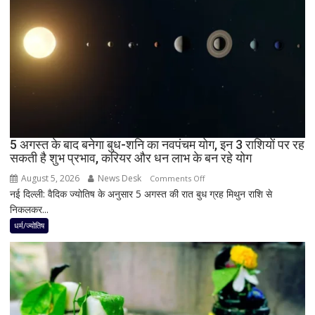
दिन
में
छा
जाएगा
अंधेरा;
जानें
भारत
में
दिखेगा
5 अगस्त के बाद बनेगा बुध-शनि का नवपंचम योग, इन 3 राशियों पर रह
या
सकती है शुभ प्रभाव, करियर और धन लाभ के बन रहे योग
नहीं
August 5, 2026
News Desk
on
Comments Off
नई दिल्ली: वैदिक ज्योतिष के अनुसार 5 अगस्त की रात बुध ग्रह मिथुन राशि से
5
निकलकर...
अगस्त
के
धर्म/ज्योतिष
बाद
बनेगा
बुध-
शनि
का