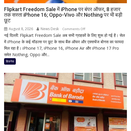
जानिए
हृदयपीठ
Flipkart Freedom Sale में iPhone पर बंपर ऑफर, 8 हजार
तक सस्ता iPhone 16; Oppo-Vivo और Nothing पर भी बड़ी
का
छूट
धार्मिक
रहस्य
August 8, 2026
News Desk
on
Comments Off
नई दिल्ली: Flipkart Freedom Sale अब सभी ग्राहकों के लिए शुरू हो गई है। सेल
Flipkart
में iPhone के कई मॉडल्स पर छूट के साथ बैंक ऑफर और एक्सचेंज बोनस का फायदा
Freedom
मिल रहा है। iPhone 17, iPhone 16, iPhone Air और iPhone 17 Pro
Sale
समेत Nothing, Oppo और...
में
iPhone
बिजनेस
पर
बंपर
ऑफर,
8
हजार
तक
सस्ता
iPhone
16;
Oppo-