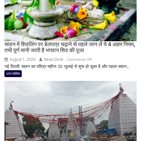
नवपंचम
योग,
इन
3
राशियों
पर
रह
सावन में शिवलिंग पर बेलपत्र चढ़ाने से पहले जान लें ये 4 अहम नियम,
तभी पूर्ण मानी जाती है भगवान शिव की पूजा
सकती
है
August 1, 2026
News Desk
on
Comments Off
शुभ
नई दिल्ली: सावन का पवित्र महीना 30 जुलाई से शुरू हो चुका है और पहला सावन...
सावन
प्रभाव,
में
धर्म/ज्योतिष
करियर
शिवलिंग
और
पर
धन
बेलपत्र
लाभ
चढ़ाने
के
से
बन
पहले
रहे
जान
योग
लें
ये