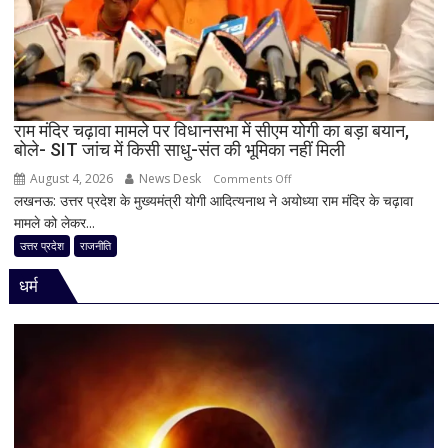
सहप्रभारी
टीम
बदली,
नई
जिम्मेदारियां
घोषित
राम मंदिर चढ़ावा मामले पर विधानसभा में सीएम योगी का बड़ा बयान,
बोले- SIT जांच में किसी साधु-संत की भूमिका नहीं मिली
August 4, 2026
News Desk
on
Comments Off
लखनऊ: उत्तर प्रदेश के मुख्यमंत्री योगी आदित्यनाथ ने अयोध्या राम मंदिर के चढ़ावा
राम
मामले को लेकर...
मंदिर
चढ़ावा
उत्तर प्रदेश
राजनीति
मामले
धर्म
पर
विधानसभा
में
सीएम
योगी
का
बड़ा
बयान,