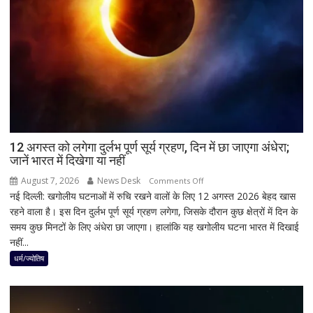
बोले-
SIT
जांच
में
किसी
साधु-
संत
की
भूमिका
12 अगस्त को लगेगा दुर्लभ पूर्ण सूर्य ग्रहण, दिन में छा जाएगा अंधेरा;
नहीं
जानें भारत में दिखेगा या नहीं
मिली
August 7, 2026
News Desk
on
Comments Off
नई दिल्ली: खगोलीय घटनाओं में रुचि रखने वालों के लिए 12 अगस्त 2026 बेहद खास
12
रहने वाला है। इस दिन दुर्लभ पूर्ण सूर्य ग्रहण लगेगा, जिसके दौरान कुछ क्षेत्रों में दिन के
अगस्त
समय कुछ मिनटों के लिए अंधेरा छा जाएगा। हालांकि यह खगोलीय घटना भारत में दिखाई
को
नहीं...
लगेगा
दुर्लभ
धर्म/ज्योतिष
पूर्ण
सूर्य
ग्रहण,