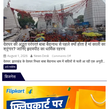
के
से
बन
पहले
रहे
जान
योग
लें
ये
4
अहम
नियम,
देवघर की अद्भुत परंपरा! बाबा बैद्यनाथ से पहले क्यों होता है मां काली का
श्रृंगार? जानिए हृदयपीठ का धार्मिक रहस्य
तभी
पूर्ण
August 1, 2026
News Desk
on
Comments Off
मानी
देवघर: झारखंड के देवघर स्थित बाबा बैद्यनाथ धाम में सदियों से चली आ रही एक अनूठी...
देवघर
जाती
की
धर्म/ज्योतिष
है
अद्भुत
भगवान
बिजनेस
परंपरा!
शिव
बाबा
की
बैद्यनाथ
पूजा
से
पहले
क्यों