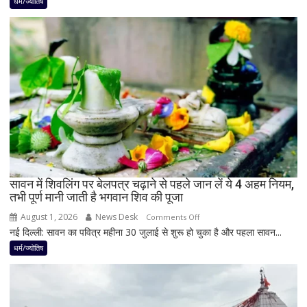
धर्म/ज्योतिष
बाद
बनेगा
बुध-
शनि
का
नवपंचम
योग,
इन
3
राशियों
पर
रह
सावन में शिवलिंग पर बेलपत्र चढ़ाने से पहले जान लें ये 4 अहम नियम,
तभी पूर्ण मानी जाती है भगवान शिव की पूजा
सकती
है
August 1, 2026
News Desk
on
Comments Off
शुभ
नई दिल्ली: सावन का पवित्र महीना 30 जुलाई से शुरू हो चुका है और पहला सावन...
सावन
प्रभाव,
में
धर्म/ज्योतिष
करियर
शिवलिंग
और
पर
धन
बेलपत्र
लाभ
चढ़ाने