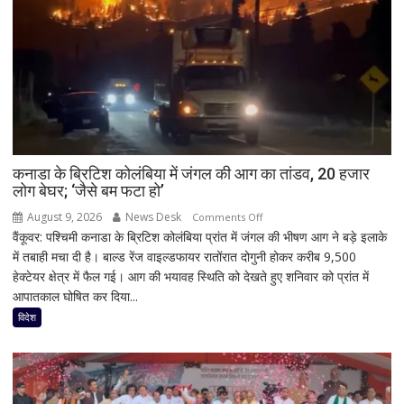
कनाडा के ब्रिटिश कोलंबिया में जंगल की आग का तांडव, 20 हजार
लोग बेघर; ‘जैसे बम फटा हो’
August 9, 2026
News Desk
on
Comments Off
वैंकूवर: पश्चिमी कनाडा के ब्रिटिश कोलंबिया प्रांत में जंगल की भीषण आग ने बड़े इलाके
कनाडा
में तबाही मचा दी है। बाल्ड रेंज वाइल्डफायर रातोंरात दोगुनी होकर करीब 9,500
के
हेक्टेयर क्षेत्र में फैल गई। आग की भयावह स्थिति को देखते हुए शनिवार को प्रांत में
ब्रिटिश
आपातकाल घोषित कर दिया...
कोलंबिया
में
विदेश
जंगल
की
आग
का