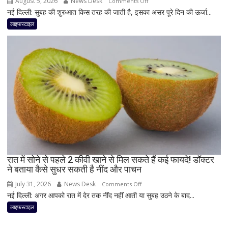
August 5, 2026
News Desk
on
Comments Off
नई दिल्ली: सुबह की शुरुआत किस तरह की जाती है, इसका असर पूरे दिन की ऊर्जा...
सुबह
खाली
लाइफस्टाइल
पेट
ये
3
चीजें
लेने
की
सलाह
देती
हैं
न्यूट्रिशनिस्ट,
दिनभर
बनी
रात में सोने से पहले 2 कीवी खाने से मिल सकते हैं कई फायदे! डॉक्टर
ने बताया कैसे सुधर सकती है नींद और पाचन
रह
सकती
July 31, 2026
News Desk
on
Comments Off
है
नई दिल्ली: अगर आपको रात में देर तक नींद नहीं आती या सुबह उठने के बाद...
रात
एनर्जी;
में
लाइफस्टाइल
जानिए
सोने
क्या