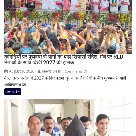
तांडव,
20
हजार
लोग
बेघर;
‘जैसे
बम
फटा
कांवड़ियों पर पुष्पवर्षा से योगी का बड़ा सियासी संदेश, मंच पर RLD
हो’
नेताओं के साथ दिखी 2027 की झलक
August 9, 2026
News Desk
on
Comments Off
मेरठ: उत्तर प्रदेश में 2027 के विधानसभा चुनाव की तैयारियों के बीच मुख्यमंत्री योगी
कांवड़ियों
आदित्यनाथ का...
पर
पुष्पवर्षा
उत्तर प्रदेश
से
योगी
का
बड़ा
सियासी
संदेश,