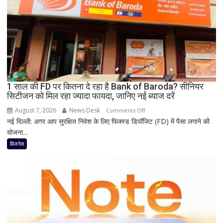
तक
सस्ता
iPhone
16;
Oppo-
Vivo
और
1 साल की FD पर कितना दे रहा है Bank of Baroda? सीनियर
Nothing
सिटीजन को मिल रहा ज्यादा फायदा, जानिए नई ब्याज दरें
पर
भी
August 7, 2026
News Desk
on
Comments Off
बड़ी
नई दिल्ली: अगर आप सुरक्षित निवेश के लिए फिक्स्ड डिपॉजिट (FD) में पैसा लगाने की
1
छूट
योजना...
साल
की
बिजनेस
FD
पर
कितना
दे
रहा
है
Bank