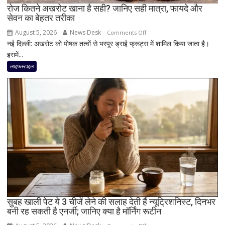
रोज कितने अखरोट खाना है सही? जानिए सही मात्रा, फायदे और
सेवन का बेहतर तरीका
August 5, 2026
News Desk
on
Comments Off
नई दिल्ली: अखरोट को पोषक तत्वों से भरपूर ड्राई फ्रूट्स में शामिल किया जाता है।
रोज
इसमें...
कितने
अखरोट
लाइफस्टाइल
खाना
है
सही?
जानिए
सही
मात्रा,
फायदे
और
सेवन
का
बेहतर
तरीका
सुबह खाली पेट ये 3 चीजें लेने की सलाह देती हैं न्यूट्रिशनिस्ट, दिनभर
बनी रह सकती है एनर्जी; जानिए क्या है मॉर्निंग रूटीन