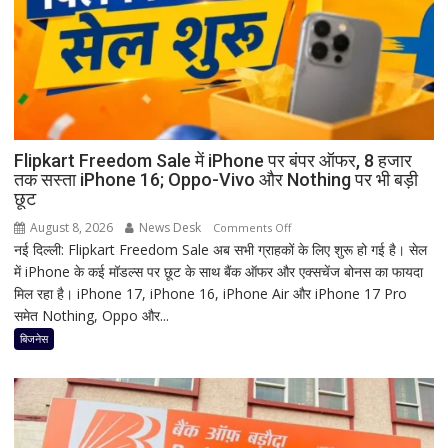
होता
है
मां
काली
का
श्रृंगार?
जानिए
हृदयपीठ
Flipkart Freedom Sale में iPhone पर बंपर ऑफर, 8 हजार
तक सस्ता iPhone 16; Oppo-Vivo और Nothing पर भी बड़ी
का
छूट
धार्मिक
रहस्य
August 8, 2026
News Desk
on
Comments Off
नई दिल्ली: Flipkart Freedom Sale अब सभी ग्राहकों के लिए शुरू हो गई है। सेल
Flipkart
में iPhone के कई मॉडल्स पर छूट के साथ बैंक ऑफर और एक्सचेंज बोनस का फायदा
Freedom
मिल रहा है। iPhone 17, iPhone 16, iPhone Air और iPhone 17 Pro
Sale
समेत Nothing, Oppo और...
में
iPhone
बिजनेस
पर
बंपर
ऑफर,
8
हजार