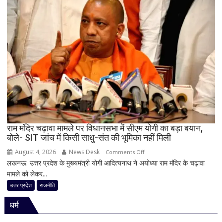
का
बड़ा
दांव,
यूपी
में
पूरी
सहप्रभारी
टीम
बदली,
नई
जिम्मेदारियां
घोषित
राम मंदिर चढ़ावा मामले पर विधानसभा में सीएम योगी का बड़ा बयान,
बोले- SIT जांच में किसी साधु-संत की भूमिका नहीं मिली
August 4, 2026
News Desk
on
Comments Off
लखनऊ: उत्तर प्रदेश के मुख्यमंत्री योगी आदित्यनाथ ने अयोध्या राम मंदिर के चढ़ावा
राम
मामले को लेकर...
मंदिर
चढ़ावा
उत्तर प्रदेश
राजनीति
मामले
धर्म
पर
विधानसभा