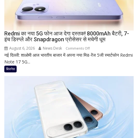
of
Baroda?
सीनियर
सिटीजन
को
Redmi का नया 5G फोन आज देगा दस्तक! 8000mAh बैटरी, 7-
इंच डिस्प्ले और Snapdragon प्रोसेसर से मचेगी धूम
मिल
रहा
August 6, 2026
News Desk
on
Comments Off
ज्यादा
नई दिल्ली: शाओमी आज भारतीय बाजार में अपना नया मिड-रेंज 5जी स्मार्टफोन Redmi
Redmi
फायदा,
Note 17 5G...
का
जानिए
नया
बिजनेस
नई
5G
ब्याज
फोन
दरें
आज
देगा
दस्तक!
8000mAh
बैटरी,
7-
इंच
डिस्प्ले