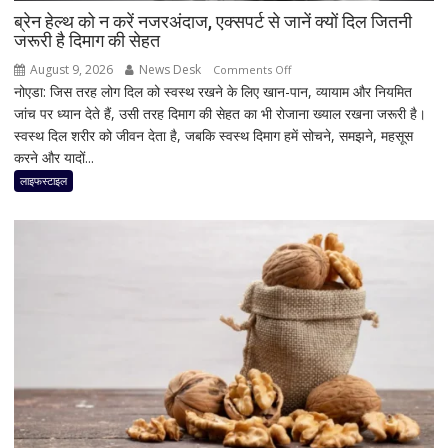
Vivo
ब्रेन हेल्थ को न करें नजरअंदाज, एक्सपर्ट से जानें क्यों दिल जितनी
जरूरी है दिमाग की सेहत
S2
August 9, 2026
News Desk
on
Comments Off
नोएडा: जिस तरह लोग दिल को स्वस्थ रखने के लिए खान-पान, व्यायाम और नियमित
ब्रेन
जांच पर ध्यान देते हैं, उसी तरह दिमाग की सेहत का भी रोजाना ख्याल रखना जरूरी है।
हेल्थ
स्वस्थ दिल शरीर को जीवन देता है, जबकि स्वस्थ दिमाग हमें सोचने, समझने, महसूस
को
करने और यादों...
न
करें
लाइफस्टाइल
नजरअंदाज,
एक्सपर्ट
से
जानें
क्यों
दिल
जितनी
जरूरी
है
दिमाग
की
सेहत