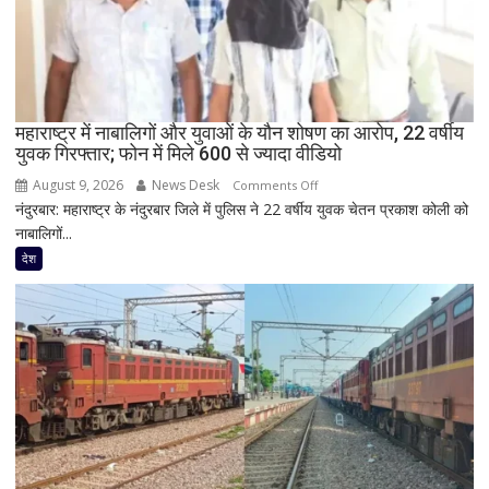
मंच
पर
RLD
नेताओं
के
साथ
महाराष्ट्र में नाबालिगों और युवाओं के यौन शोषण का आरोप, 22 वर्षीय
युवक गिरफ्तार; फोन में मिले 600 से ज्यादा वीडियो
दिखी
2027
August 9, 2026
News Desk
on
Comments Off
की
नंदुरबार: महाराष्ट्र के नंदुरबार जिले में पुलिस ने 22 वर्षीय युवक चेतन प्रकाश कोली को
महाराष्ट्र
झलक
नाबालिगों...
में
नाबालिगों
देश
और
युवाओं
के
यौन
शोषण
का
आरोप,
22
वर्षीय