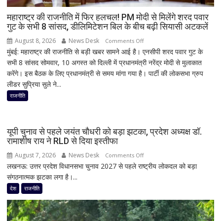
डेढ़
घंटे
महाराष्ट्र की राजनीति में फिर हलचल! PM मोदी से मिलेंगे शरद पवार
गुट के सभी 8 सांसद, डीलिमिटेशन बिल के बीच बढ़ी सियासी अटकलें
रुकी
गाड़ी
August 8, 2026
News Desk
on
Comments Off
मुंबई: महाराष्ट्र की राजनीति से बड़ी खबर सामने आई है। एनसीपी शरद पवार गुट के
महाराष्ट्र
सभी 8 सांसद सोमवार, 10 अगस्त को दिल्ली में प्रधानमंत्री नरेंद्र मोदी से मुलाकात
की
करेंगे। इस बैठक के लिए प्रधानमंत्री से समय मांगा गया है। पार्टी की लोकसभा ग्रुप
राजनीति
लीडर सुप्रिया सुले ने...
में
फिर
राजनीति
हलचल!
PM
मोदी
यूपी चुनाव से पहले जयंत चौधरी को बड़ा झटका, प्रदेश अध्यक्ष डॉ.
से
रामाशीष राय ने RLD से दिया इस्तीफा
मिलेंगे
August 7, 2026
News Desk
on
Comments Off
शरद
लखनऊ: उत्तर प्रदेश विधानसभा चुनाव 2027 से पहले राष्ट्रीय लोकदल को बड़ा
यूपी
पवार
संगठनात्मक झटका लगा है।...
चुनाव
गुट
से
देश
राजनीति
के
पहले
सभी
जयंत
8
चौधरी