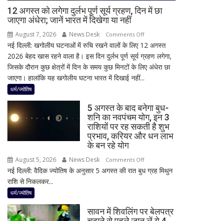
किया
12 अगस्त को लगेगा दुर्लभ पूर्ण सूर्य ग्रहण, दिन में छा
जाएगा अंधेरा; जानें भारत में दिखेगा या नहीं
ऐलान
August 7, 2026
News Desk
on
Comments Off
नई दिल्ली: खगोलीय घटनाओं में रुचि रखने वालों के लिए 12 अगस्त
12
2026 बेहद खास रहने वाला है। इस दिन दुर्लभ पूर्ण सूर्य ग्रहण लगेगा,
अगस्त
जिसके दौरान कुछ क्षेत्रों में दिन के समय कुछ मिनटों के लिए अंधेरा छा
को
जाएगा। हालांकि यह खगोलीय घटना भारत में दिखाई नहीं...
लगेगा
दुर्लभ
धर्म/ज्योतिष
पूर्ण
5 अगस्त के बाद बनेगा बुध-
सूर्य
शनि का नवपंचम योग, इन 3
ग्रहण,
राशियों पर रह सकती है शुभ
दिन
प्रभाव, करियर और धन लाभ
में
के बन रहे योग
छा
August 5, 2026
News Desk
on
Comments Off
जाएगा
नई दिल्ली: वैदिक ज्योतिष के अनुसार 5 अगस्त की रात बुध ग्रह मिथुन
5
अंधेरा;
राशि से निकलकर...
अगस्त
जानें
के
धर्म/ज्योतिष
भारत
बाद
में
सावन में शिवलिंग पर बेलपत्र
बनेगा
दिखेगा
चढ़ाने से पहले जान लें ये 4