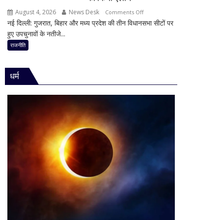
योगी
August 4, 2026
News Desk
on
Comments Off
का
नई दिल्ली: गुजरात, बिहार और मध्य प्रदेश की तीन विधानसभा सीटों पर
2
बड़ा
हुए उपचुनावों के नतीजे...
राज्यों
बयान,
में
राजनीति
बोले-
हार,
SIT
गुजरात
जांच
धर्म
में
में
जीत…
किसी
उपचुनाव
साधु-
नतीजों
संत
पर
की
BJP
भूमिका
अध्यक्ष
नहीं
नितिन
मिली
नवीन
का
पहला
रिएक्शन,
आत्ममंथन
का