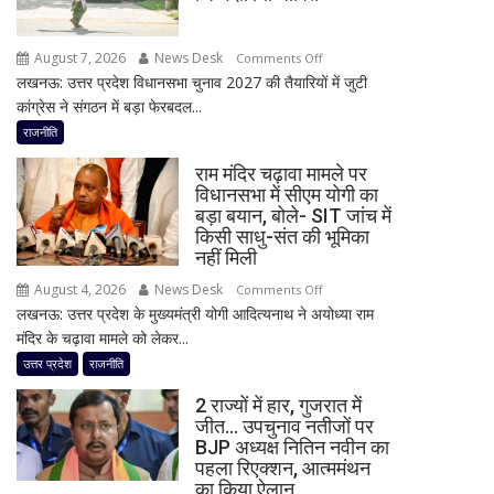
अध्यक्ष
दरें
डॉ.
August 7, 2026
News Desk
on
रामाशीष
Comments Off
लखनऊ: उत्तर प्रदेश विधानसभा चुनाव 2027 की तैयारियों में जुटी
मिशन
राय
कांग्रेस ने संगठन में बड़ा फेरबदल...
2027
ने
के
RLD
राजनीति
लिए
से
राम मंदिर चढ़ावा मामले पर
कांग्रेस
दिया
विधानसभा में सीएम योगी का
का
इस्तीफा
बड़ा बयान, बोले- SIT जांच में
बड़ा
किसी साधु-संत की भूमिका
दांव,
नहीं मिली
यूपी
August 4, 2026
News Desk
on
Comments Off
में
लखनऊ: उत्तर प्रदेश के मुख्यमंत्री योगी आदित्यनाथ ने अयोध्या राम
राम
पूरी
मंदिर के चढ़ावा मामले को लेकर...
मंदिर
सहप्रभारी
चढ़ावा
उत्तर प्रदेश
राजनीति
टीम
मामले
बदली,
2 राज्यों में हार, गुजरात में
पर
नई
जीत… उपचुनाव नतीजों पर
विधानसभा
BJP अध्यक्ष नितिन नवीन का
जिम्मेदारियां
में
पहला रिएक्शन, आत्ममंथन
घोषित
सीएम
का किया ऐलान