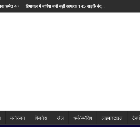
घायल
ं बारिश बनी बड़ी आफत! 145 सड़कें बंद, 224 ट्रांसफार्मर ठप, अगले 48 घंटे के लिए हाई अल
1 साल की FD पर कितना 
ि
मनोरंजन
बिजनेस
खेल
धर्म/ज्योतिष
लाइफस्टाइल
टेक्