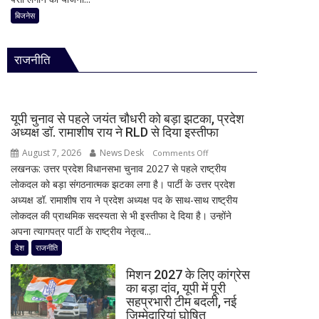
ठप,
की
बिजनेस
अगले
FD
48
पर
घंटे
राजनीति
कितना
के
दे
लिए
रहा
हाई
है
अलर्ट
यूपी चुनाव से पहले जयंत चौधरी को बड़ा झटका, प्रदेश
Bank
अध्यक्ष डॉ. रामाशीष राय ने RLD से दिया इस्तीफा
of
August 7, 2026
News Desk
on
Comments Off
Baroda?
लखनऊ: उत्तर प्रदेश विधानसभा चुनाव 2027 से पहले राष्ट्रीय
यूपी
सीनियर
लोकदल को बड़ा संगठनात्मक झटका लगा है। पार्टी के उत्तर प्रदेश
चुनाव
सिटीजन
अध्यक्ष डॉ. रामाशीष राय ने प्रदेश अध्यक्ष पद के साथ-साथ राष्ट्रीय
से
को
लोकदल की प्राथमिक सदस्यता से भी इस्तीफा दे दिया है। उन्होंने
पहले
मिल
अपना त्यागपत्र पार्टी के राष्ट्रीय नेतृत्व...
जयंत
रहा
चौधरी
देश
राजनीति
ज्यादा
को
फायदा,
मिशन 2027 के लिए कांग्रेस
बड़ा
जानिए
का बड़ा दांव, यूपी में पूरी
झटका,
नई
सहप्रभारी टीम बदली, नई
प्रदेश
ब्याज
जिम्मेदारियां घोषित