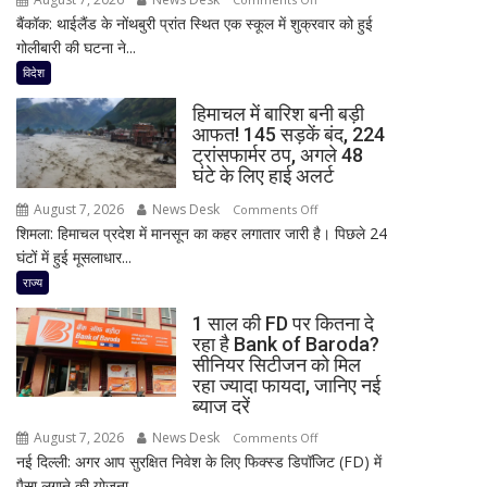
डॉ.
बैंकॉक: थाईलैंड के नोंथबुरी प्रांत स्थित एक स्कूल में शुक्रवार को हुई
थाईलैंड
रामाशीष
गोलीबारी की घटना ने...
के
राय
स्कूल
विदेश
ने
में
RLD
हिमाचल में बारिश बनी बड़ी
हमला!
से
आफत! 145 सड़कें बंद, 224
छात्र
दिया
ट्रांसफार्मर ठप, अगले 48
ने
इस्तीफा
घंटे के लिए हाई अलर्ट
की
August 7, 2026
News Desk
on
Comments Off
अंधाधुंध
शिमला: हिमाचल प्रदेश में मानसून का कहर लगातार जारी है। पिछले 24
हिमाचल
फायरिंग,
घंटों में हुई मूसलाधार...
में
शिक्षक
बारिश
राज्य
समेत
बनी
4
1 साल की FD पर कितना दे
बड़ी
की
रहा है Bank of Baroda?
आफत!
मौत,
सीनियर सिटीजन को मिल
145
कई
रहा ज्यादा फायदा, जानिए नई
सड़कें
ब्याज दरें
घायल
बंद,
August 7, 2026
News Desk
on
Comments Off
224
नई दिल्ली: अगर आप सुरक्षित निवेश के लिए फिक्स्ड डिपॉजिट (FD) में
1
ट्रांसफार्मर
पैसा लगाने की योजना...
साल