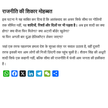
राजनीति की शिकार मोहब्बत
इस घटना ने यह साबित कर दिया है कि आतंकवाद का असर सिर्फ सीमा पर गोलियों
तक सीमित नहीं, यह
शादियों, रिश्तों और दिलों पर भी पड़ता है।
अब इस शादी का क्या
होगा? क्या वीजा फिर मिलेगा? क्या अटारी बॉर्डर खुलेगा?
या फिर अगली बार दूल्हा हेलिकॉप्टर लेकर जाएगा?
जहां एक तरफ पहलगाम हमला देश के सुरक्षा तंत्र पर सवाल उठाता है, वहीं दूसरी
तरफ इसकी मार आम लोगों की निजी ज़िंदगी तक पहुंच चुकी है। शैतान सिंह की अधूरी
शादी सिर्फ एक कहानी नहीं, बल्कि सीमा की राजनीति में फंसी आम जनता की हकीकत
है।
W
F
X
L
T
W
S
h
a
i
e
e
h
a
c
n
l
C
a
t
e
k
e
h
r
s
b
e
g
a
e
A
o
d
r
t