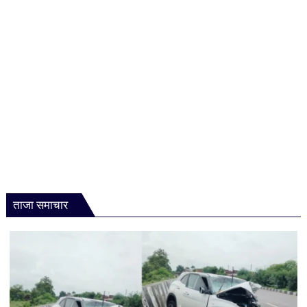
फ्री
रेजिडेंशियल
कोचिंग,
जानें
कौन
उठा
सकेगा
लाभ
ताजा समाचार