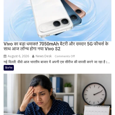
7-
इंच
डिस्प्ले
और
Snapdragon
प्रोसेसर
से
Vivo का बड़ा धमाका! 7050mAh बैटरी और दमदार 5G फीचर्स के
मचेगी
साथ आज लॉन्च होगा नया Vivo S2
धूम
August 6, 2026
News Desk
on
Comments Off
नई दिल्ली: वीवो आज भारतीय बाजार में अपनी एस सीरीज की वापसी करने जा रहा है।...
Vivo
का
बिजनेस
बड़ा
धमाका!
7050mAh
बैटरी
और
दमदार
5G
फीचर्स