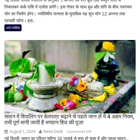
बढ़ाई
निकलकर कर्क राशि में प्रवेश करेंगे। इस गोचर के साथ बुध और शनि के बीच नवपंचम
अगस्त
सियासी
योग का निर्माण होगा। ज्योतिषीय मान्यता के मुताबिक यह शुभ योग 22 अगस्त तक
के
हलचल
प्रभावी रहेगा। इस...
बाद
बनेगा
धर्म/ज्योतिष
बुध-
शनि
का
नवपंचम
योग,
इन
3
राशियों
पर
रह
सकती
है
सावन में शिवलिंग पर बेलपत्र चढ़ाने से पहले जान लें ये 4 अहम नियम,
शुभ
तभी पूर्ण मानी जाती है भगवान शिव की पूजा
प्रभाव,
करियर
August 1, 2026
News Desk
on
Comments Off
और
नई दिल्ली: सावन का पवित्र महीना 30 जुलाई से शुरू हो चुका है और पहला सावन...
सावन