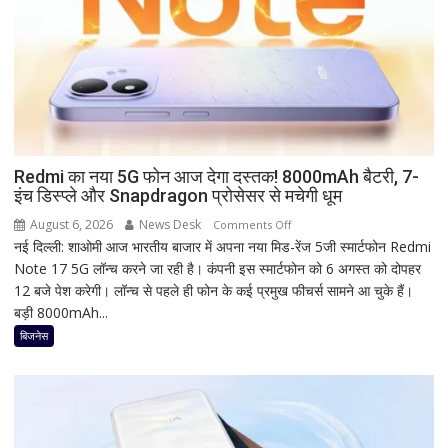
सही
तारीख,
शुभ
मुहूर्त
और
व्रत
का
महत्व
Redmi का नया 5G फोन आज देगा दस्तक! 8000mAh बैटरी, 7-
इंच डिस्प्ले और Snapdragon प्रोसेसर से मचेगी धूम
August 6, 2026
News Desk
on
Comments Off
नई दिल्ली: शाओमी आज भारतीय बाजार में अपना नया मिड-रेंज 5जी स्मार्टफोन Redmi
Redmi
Note 17 5G लॉन्च करने जा रही है। कंपनी इस स्मार्टफोन को 6 अगस्त को दोपहर
का
12 बजे पेश करेगी। लॉन्च से पहले ही फोन के कई प्रमुख फीचर्स सामने आ चुके हैं।
नया
बड़ी 8000mAh...
5G
फोन
बिजनेस
आज
देगा
दस्तक!
8000mAh
बैटरी,