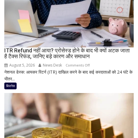
के
साथ
आज
लॉन्च
होगा
नया
Vivo
ITR Refund नहीं आया? प्रोसेस्ड होने के बाद भी क्यों अटक जाता
S2
है टैक्स रिफंड, जानिए बड़े कारण और समाधान
August 5, 2026
News Desk
on
Comments Off
नेशनल डेस्क: आयकर रिटर्न (ITR) दाखिल करने के बाद कई करदाताओं को 24 घंटे के
ITR
भीतर...
Refund
नहीं
बिजनेस
आया?
प्रोसेस्ड
होने
के
बाद
भी
क्यों