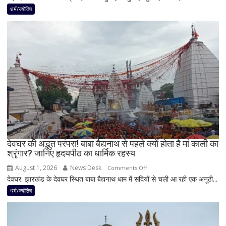
धन
में
धर्म/ज्योतिष
लाभ
शिवलिंग
के
पर
बन
बेलपत्र
रहे
चढ़ाने
योग
से
पहले
जान
लें
ये
4
अहम
नियम,
देवघर की अद्भुत परंपरा! बाबा बैद्यनाथ से पहले क्यों होता है मां काली का
श्रृंगार? जानिए हृदयपीठ का धार्मिक रहस्य
तभी
पूर्ण
August 1, 2026
News Desk
on
Comments Off
मानी
देवघर: झारखंड के देवघर स्थित बाबा बैद्यनाथ धाम में सदियों से चली आ रही एक अनूठी...
देवघर
जाती
की
धर्म/ज्योतिष
है
अद्भुत
भगवान
परंपरा!
शिव
बाबा