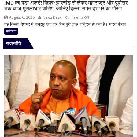
स्टेटस
IMD का बड़ा अलर्ट! बिहार-झारखंड से लेकर महाराष्ट्र और पूर्वोत्तर
तक आज मूसलाधार बारिश, जानिए दिल्ली समेत देशभर का मौसम
के
बाद
August 6, 2026
News Desk
on
Comments Off
पुलिस
नई दिल्ली: देशभर में मानसून एक बार फिर पूरी तरह सक्रिय हो गया है। भारत मौसम...
IMD
का
का
मनोरंजन
एक्शन
बड़ा
राजनीति
अलर्ट!
बिहार-
झारखंड
से
लेकर
महाराष्ट्र
और
पूर्वोत्तर
तक
आज
मूसलाधार
बारिश,
जानिए
दिल्ली