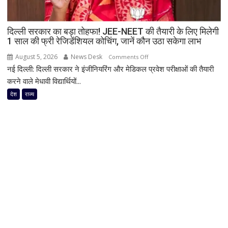
बचाने
वालों
दिल्ली सरकार का बड़ा तोहफा! JEE-NEET की तैयारी के लिए मिलेगी
को
1 साल की फ्री रेजिडेंशियल कोचिंग, जानें कौन उठा सकेगा लाभ
सर्वोत्तम
जीवन
August 5, 2026
News Desk
on
Comments Off
रक्षा
नई दिल्ली: दिल्ली सरकार ने इंजीनियरिंग और मेडिकल प्रवेश परीक्षाओं की तैयारी
दिल्ली
पदक
सरकार
करने वाले मेधावी विद्यार्थियों...
का
देश
राज्य
बड़ा
तोहफा!
JEE-
NEET
की
तैयारी
के
लिए
मिलेगी
1
साल
की