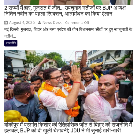
किसी
2 राज्यों में हार, गुजरात में जीत… उपचुनाव नतीजों पर BJP अध्यक्ष
साधु-
नितिन नवीन का पहला रिएक्शन, आत्ममंथन का किया ऐलान
संत
की
August 4, 2026
News Desk
on
Comments Off
भूमिका
नई दिल्ली: गुजरात, बिहार और मध्य प्रदेश की तीन विधानसभा सीटों पर हुए उपचुनावों के
2
नहीं
नतीजे...
राज्यों
मिली
में
राजनीति
हार,
गुजरात
में
जीत…
उपचुनाव
नतीजों
पर
BJP
अध्यक्ष
नितिन
नवीन
का
बांकीपुर में प्रशांत किशोर की ऐतिहासिक जीत से बिहार की राजनीति में
हलचल, BJP को दी खुली चेतावनी; JDU ने भी सुनाई खरी-खरी
पहला
रिएक्शन,