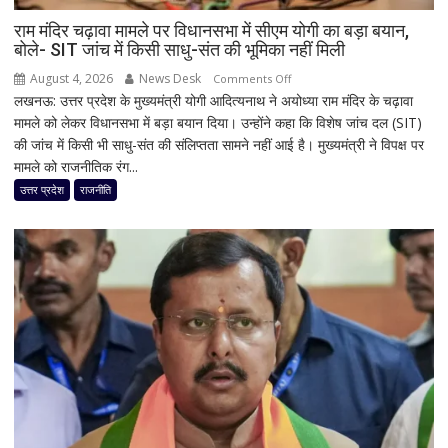
समेत
देशभर
राम मंदिर चढ़ावा मामले पर विधानसभा में सीएम योगी का बड़ा बयान,
बोले- SIT जांच में किसी साधु-संत की भूमिका नहीं मिली
का
मौसम
August 4, 2026
News Desk
on
Comments Off
लखनऊ: उत्तर प्रदेश के मुख्यमंत्री योगी आदित्यनाथ ने अयोध्या राम मंदिर के चढ़ावा
राम
मामले को लेकर विधानसभा में बड़ा बयान दिया। उन्होंने कहा कि विशेष जांच दल (SIT)
मंदिर
की जांच में किसी भी साधु-संत की संलिप्तता सामने नहीं आई है। मुख्यमंत्री ने विपक्ष पर
चढ़ावा
मामले को राजनीतिक रंग...
मामले
पर
उत्तर प्रदेश
राजनीति
विधानसभा
में
सीएम
योगी
का
बड़ा
बयान,
बोले-
SIT
जांच
में