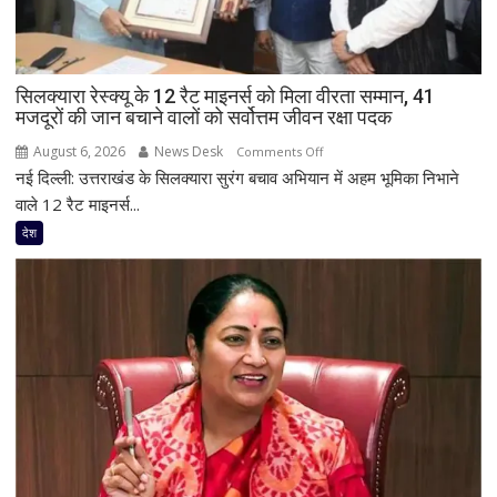
बोल
सकते
हैं
सिलक्यारा रेस्क्यू के 12 रैट माइनर्स को मिला वीरता सम्मान, 41
अमित
मजदूरों की जान बचाने वालों को सर्वोत्तम जीवन रक्षा पदक
शाह,
परिसीमन
August 6, 2026
News Desk
on
Comments Off
विवाद
नई दिल्ली: उत्तराखंड के सिलक्यारा सुरंग बचाव अभियान में अहम भूमिका निभाने
सिलक्यारा
भी
रेस्क्यू
वाले 12 रैट माइनर्स...
रहेगा
के
देश
केंद्र
12
में
रैट
माइनर्स
को
मिला
वीरता
सम्मान,
41
मजदूरों
की
जान