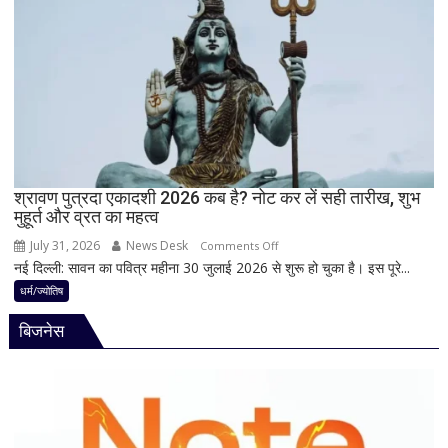
की
बैद्यनाथ
पूजा
से
पहले
क्यों
होता
है
मां
काली
का
श्रावण पुत्रदा एकादशी 2026 कब है? नोट कर लें सही तारीख, शुभ
मुहूर्त और व्रत का महत्व
श्रृंगार?
जानिए
July 31, 2026
News Desk
on
Comments Off
हृदयपीठ
नई दिल्ली: सावन का पवित्र महीना 30 जुलाई 2026 से शुरू हो चुका है। इस पूरे...
श्रावण
का
पुत्रदा
धर्म/ज्योतिष
धार्मिक
एकादशी
रहस्य
बिजनेस
2026
कब
है?
नोट
कर
लें