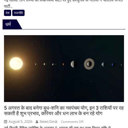
पार्टी...
साल
भी
का
सुनाई
देश
राजनीति
किला
खरी-
धर्म
ढहा,
खरी
दतिया
में
भी
BJP
को
बड़ा
झटका,
गुजरात
ने
बचाई
साख;
3
उपचुनावों
5 अगस्त के बाद बनेगा बुध-शनि का नवपंचम योग, इन 3 राशियों पर रह
सकती है शुभ प्रभाव, करियर और धन लाभ के बन रहे योग
के
नतीजों
August 5, 2026
News Desk
on
Comments Off
ने
नई दिल्ली: वैदिक ज्योतिष के अनुसार 5 अगस्त की रात बुध ग्रह मिथुन राशि से
5