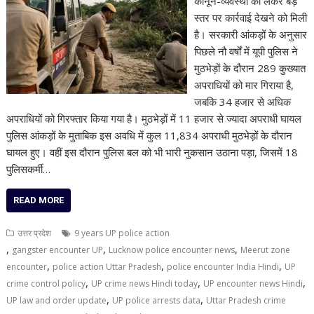
कानून-व्यवस्था को लेकर बड़े
स्तर पर कार्रवाई देखने को मिली
है। सरकारी आंकड़ों के अनुसार
पिछले नौ वर्षों में यूपी पुलिस ने
मुठभेड़ों के दौरान 289 कुख्यात
अपराधियों को मार गिराया है,
जबकि 34 हजार से अधिक
अपराधियों को गिरफ्तार किया गया है। मुठभेड़ों में 11 हजार से ज्यादा अपराधी घायल
पुलिस आंकड़ों के मुताबिक इस अवधि में कुल 11,834 अपराधी मुठभेड़ों के दौरान
घायल हुए। वहीं इस दौरान पुलिस बल को भी भारी नुकसान उठाना पड़ा, जिसमें 18
पुलिसकर्मी…
READ MORE
उत्तर प्रदेश
9 years UP police action
,
,
,
gangster encounter UP
Lucknow police encounter news
Meerut zone
,
,
,
encounter
police action Uttar Pradesh
police encounter India Hindi
UP
,
,
,
crime control policy
UP crime news Hindi today
UP encounter news Hindi
,
,
UP law and order update
UP police arrests data
Uttar Pradesh crime