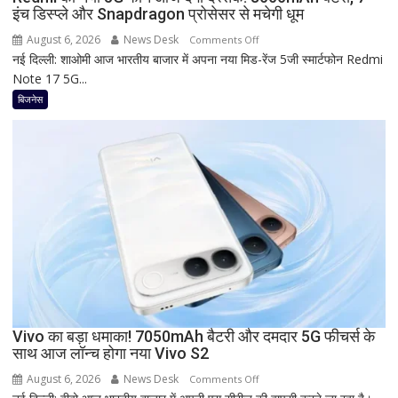
इंच डिस्प्ले और Snapdragon प्रोसेसर से मचेगी धूम
ज्यादा
फायदा,
August 6, 2026
News Desk
on
Comments Off
जानिए
नई दिल्ली: शाओमी आज भारतीय बाजार में अपना नया मिड-रेंज 5जी स्मार्टफोन Redmi
Redmi
नई
Note 17 5G...
का
ब्याज
नया
बिजनेस
दरें
5G
फोन
आज
देगा
दस्तक!
8000mAh
बैटरी,
7-
इंच
डिस्प्ले
और
Snapdragon
Vivo का बड़ा धमाका! 7050mAh बैटरी और दमदार 5G फीचर्स के
साथ आज लॉन्च होगा नया Vivo S2
प्रोसेसर
से
August 6, 2026
News Desk
on
Comments Off
मचेगी
Vivo