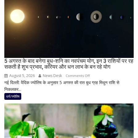
में
छा
जाएगा
अंधेरा;
जानें
भारत
में
दिखेगा
5 अगस्त के बाद बनेगा बुध-शनि का नवपंचम योग, इन 3 राशियों पर रह
या
सकती है शुभ प्रभाव, करियर और धन लाभ के बन रहे योग
नहीं
August 5, 2026
News Desk
on
Comments Off
नई दिल्ली: वैदिक ज्योतिष के अनुसार 5 अगस्त की रात बुध ग्रह मिथुन राशि से
5
निकलकर...
अगस्त
के
धर्म/ज्योतिष
बाद
बनेगा
बुध-
शनि
का
नवपंचम