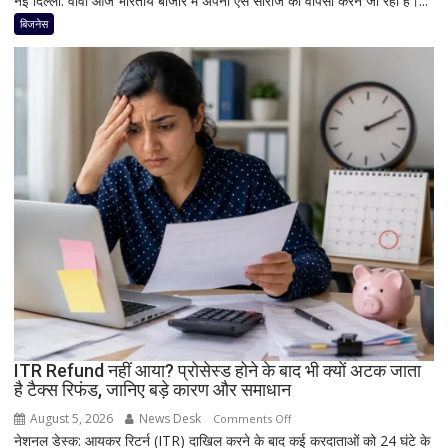
नई दिल्ली: वीवो आज भारतीय बाजार में अपनी एस सीरीज की वापसी करने जा रहा है।...
धूम
का
बिजनेस
बड़ा
धमाका!
7050mAh
बैटरी
और
दमदार
5G
फीचर्स
के
साथ
आज
लॉन्च
होगा
नया
Vivo
ITR Refund नहीं आया? प्रोसेस्ड होने के बाद भी क्यों अटक जाता
S2
है टैक्स रिफंड, जानिए बड़े कारण और समाधान
August 5, 2026
News Desk
on
Comments Off
नेशनल डेस्क: आयकर रिटर्न (ITR) दाखिल करने के बाद कई करदाताओं को 24 घंटे के
ITR