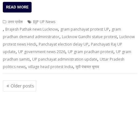
READ MORE
उत्तर प्रदेश
BJP UP News
,
,
,
Brajesh Pathak news Lucknow
gram panchayat protest UP
gram
,
,
pradhan demand administrator
Lucknow Gandhi statue protest
Lucknow
,
,
protest news Hindi
Panchayat election delay UP
Panchayati Raj UP
,
,
,
update
UP government news 2026
UP gram pradhan protest
UP gram
,
,
pradhan samiti
UP panchayat administration update
Uttar Pradesh
,
,
politics news
village head protest India
यूपी पंचायत चुनाव
Posts
Older posts
navigation