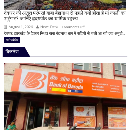
अहम
नियम,
देवघर की अद्भुत परंपरा! बाबा बैद्यनाथ से पहले क्यों होता है मां काली का
श्रृंगार? जानिए हृदयपीठ का धार्मिक रहस्य
तभी
पूर्ण
August 1, 2026
News Desk
on
Comments Off
मानी
देवघर: झारखंड के देवघर स्थित बाबा बैद्यनाथ धाम में सदियों से चली आ रही एक अनूठी...
देवघर
जाती
की
धर्म/ज्योतिष
है
अद्भुत
भगवान
बिजनेस
परंपरा!
शिव
बाबा
की
बैद्यनाथ
पूजा
से
पहले
क्यों
होता
है
मां
काली
का
श्रृंगार?
जानिए