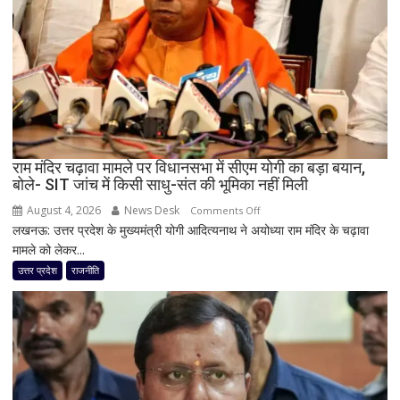
यूपी
में
पूरी
सहप्रभारी
टीम
बदली,
नई
जिम्मेदारियां
घोषित
राम मंदिर चढ़ावा मामले पर विधानसभा में सीएम योगी का बड़ा बयान,
बोले- SIT जांच में किसी साधु-संत की भूमिका नहीं मिली
August 4, 2026
News Desk
on
Comments Off
लखनऊ: उत्तर प्रदेश के मुख्यमंत्री योगी आदित्यनाथ ने अयोध्या राम मंदिर के चढ़ावा
राम
मामले को लेकर...
मंदिर
चढ़ावा
उत्तर प्रदेश
राजनीति
मामले
पर
विधानसभा
में
सीएम
योगी