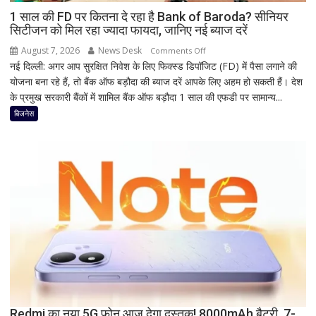
हृदयपीठ
1 साल की FD पर कितना दे रहा है Bank of Baroda? सीनियर
सिटीजन को मिल रहा ज्यादा फायदा, जानिए नई ब्याज दरें
का
धार्मिक
August 7, 2026
News Desk
on
Comments Off
रहस्य
नई दिल्ली: अगर आप सुरक्षित निवेश के लिए फिक्स्ड डिपॉजिट (FD) में पैसा लगाने की
1
योजना बना रहे हैं, तो बैंक ऑफ बड़ौदा की ब्याज दरें आपके लिए अहम हो सकती हैं। देश
साल
के प्रमुख सरकारी बैंकों में शामिल बैंक ऑफ बड़ौदा 1 साल की एफडी पर सामान्य...
की
FD
बिजनेस
पर
कितना
दे
रहा
है
Bank
of
Baroda?
सीनियर
सिटीजन
को
मिल
Redmi का नया 5G फोन आज देगा दस्तक! 8000mAh बैटरी, 7-
रहा