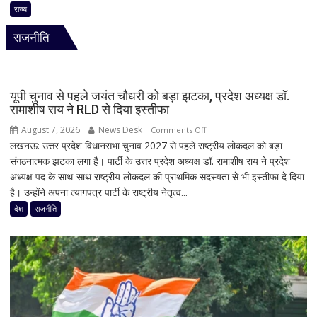
बारिश
राज्य
बनी
राजनीति
बड़ी
आफत!
145
सड़कें
यूपी चुनाव से पहले जयंत चौधरी को बड़ा झटका, प्रदेश अध्यक्ष डॉ.
बंद,
रामाशीष राय ने RLD से दिया इस्तीफा
224
August 7, 2026
News Desk
on
Comments Off
ट्रांसफार्मर
लखनऊ: उत्तर प्रदेश विधानसभा चुनाव 2027 से पहले राष्ट्रीय लोकदल को बड़ा
यूपी
ठप,
संगठनात्मक झटका लगा है। पार्टी के उत्तर प्रदेश अध्यक्ष डॉ. रामाशीष राय ने प्रदेश
चुनाव
अगले
अध्यक्ष पद के साथ-साथ राष्ट्रीय लोकदल की प्राथमिक सदस्यता से भी इस्तीफा दे दिया
से
48
है। उन्होंने अपना त्यागपत्र पार्टी के राष्ट्रीय नेतृत्व...
पहले
घंटे
जयंत
देश
राजनीति
के
चौधरी
लिए
को
हाई
बड़ा
अलर्ट
झटका,
प्रदेश
अध्यक्ष
डॉ.