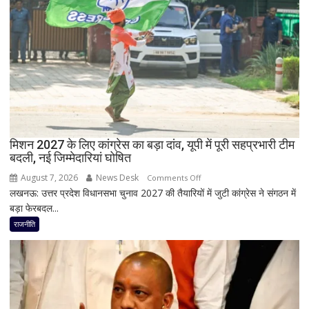
रामाशीष
राय
ने
RLD
से
दिया
इस्तीफा
मिशन 2027 के लिए कांग्रेस का बड़ा दांव, यूपी में पूरी सहप्रभारी टीम
बदली, नई जिम्मेदारियां घोषित
August 7, 2026
News Desk
on
Comments Off
लखनऊ: उत्तर प्रदेश विधानसभा चुनाव 2027 की तैयारियों में जुटी कांग्रेस ने संगठन में
मिशन
बड़ा फेरबदल...
2027
के
राजनीति
लिए
कांग्रेस
का
बड़ा
दांव,