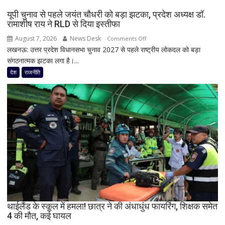
से
यूपी चुनाव से पहले जयंत चौधरी को बड़ा झटका, प्रदेश अध्यक्ष डॉ.
की
रामाशीष राय ने RLD से दिया इस्तीफा
मुलाकात,
August 7, 2026
News Desk
on
Comments Off
‘बंटवारा
लखनऊ: उत्तर प्रदेश विधानसभा चुनाव 2027 से पहले राष्ट्रीय लोकदल को बड़ा
यूपी
1947’
संगठनात्मक झटका लगा है।...
चुनाव
के
से
देश
राजनीति
प्रमोशन
पहले
में
जयंत
कही
चौधरी
दिल
को
की
बड़ा
बात
झटका,
प्रदेश
अध्यक्ष
डॉ.
रामाशीष
राय
ने
थाईलैंड के स्कूल में हमला! छात्र ने की अंधाधुंध फायरिंग, शिक्षक समेत
4 की मौत, कई घायल
RLD