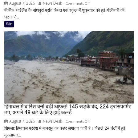
से
August 7, 2026
News Desk
on
Comments Off
दिया
बैंकॉक: थाईलैंड के नोंथबुरी प्रांत स्थित एक स्कूल में शुक्रवार को हुई गोलीबारी की
थाईलैंड
इस्तीफा
घटना ने...
के
स्कूल
विदेश
में
हमला!
छात्र
ने
की
अंधाधुंध
फायरिंग,
शिक्षक
समेत
4
की
मौत,
हिमाचल में बारिश बनी बड़ी आफत! 145 सड़कें बंद, 224 ट्रांसफार्मर
ठप, अगले 48 घंटे के लिए हाई अलर्ट
कई
घायल
August 7, 2026
News Desk
on
Comments Off
शिमला: हिमाचल प्रदेश में मानसून का कहर लगातार जारी है। पिछले 24 घंटों में हुई
हिमाचल
मूसलाधार...
में