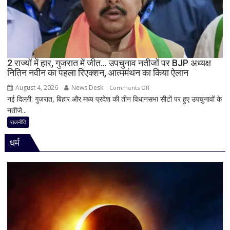
का
बड़ा
बयान,
बोले-
SIT
जांच
2 राज्यों में हार, गुजरात में जीत… उपचुनाव नतीजों पर BJP अध्यक्ष
नितिन नवीन का पहला रिएक्शन, आत्ममंथन का किया ऐलान
में
किसी
August 4, 2026
News Desk
on
Comments Off
साधु-
नई दिल्ली: गुजरात, बिहार और मध्य प्रदेश की तीन विधानसभा सीटों पर हुए उपचुनावों के
2
संत
नतीजे...
राज्यों
की
में
राजनीति
भूमिका
हार,
नहीं
धर्म
गुजरात
मिली
में
जीत…
उपचुनाव
नतीजों
पर
BJP
अध्यक्ष