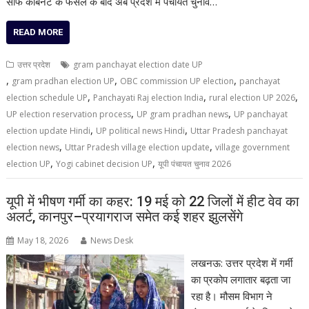
साफ कैबिनेट के फैसले के बाद अब प्रदेश में पंचायत चुनाव…
READ MORE
उत्तर प्रदेश
gram panchayat election date UP
,
,
,
gram pradhan election UP
OBC commission UP election
panchayat
,
,
,
election schedule UP
Panchayati Raj election India
rural election UP 2026
,
,
UP election reservation process
UP gram pradhan news
UP panchayat
,
,
election update Hindi
UP political news Hindi
Uttar Pradesh panchayat
,
,
election news
Uttar Pradesh village election update
village government
,
,
election UP
Yogi cabinet decision UP
यूपी पंचायत चुनाव 2026
यूपी में भीषण गर्मी का कहर: 19 मई को 22 जिलों में हीट वेव का
अलर्ट, कानपुर–प्रयागराज समेत कई शहर झुलसेंगे
May 18, 2026
News Desk
लखनऊ: उत्तर प्रदेश में गर्मी
का प्रकोप लगातार बढ़ता जा
रहा है। मौसम विभाग ने