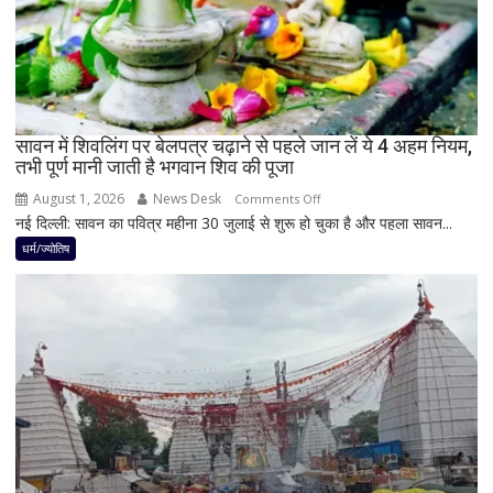
योग,
इन
3
राशियों
पर
रह
सावन में शिवलिंग पर बेलपत्र चढ़ाने से पहले जान लें ये 4 अहम नियम,
तभी पूर्ण मानी जाती है भगवान शिव की पूजा
सकती
है
August 1, 2026
News Desk
on
Comments Off
शुभ
नई दिल्ली: सावन का पवित्र महीना 30 जुलाई से शुरू हो चुका है और पहला सावन...
सावन
प्रभाव,
में
धर्म/ज्योतिष
करियर
शिवलिंग
और
पर
धन
बेलपत्र
लाभ
चढ़ाने
के
से
बन
पहले
रहे
जान
योग
लें
ये
4