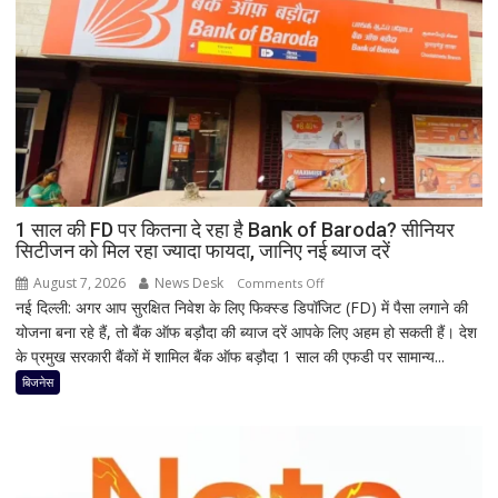
पहले
क्यों
होता
है
मां
काली
का
श्रृंगार?
जानिए
हृदयपीठ
1 साल की FD पर कितना दे रहा है Bank of Baroda? सीनियर
सिटीजन को मिल रहा ज्यादा फायदा, जानिए नई ब्याज दरें
का
धार्मिक
August 7, 2026
News Desk
on
Comments Off
रहस्य
नई दिल्ली: अगर आप सुरक्षित निवेश के लिए फिक्स्ड डिपॉजिट (FD) में पैसा लगाने की
1
योजना बना रहे हैं, तो बैंक ऑफ बड़ौदा की ब्याज दरें आपके लिए अहम हो सकती हैं। देश
साल
के प्रमुख सरकारी बैंकों में शामिल बैंक ऑफ बड़ौदा 1 साल की एफडी पर सामान्य...
की
FD
बिजनेस
पर
कितना
दे
रहा