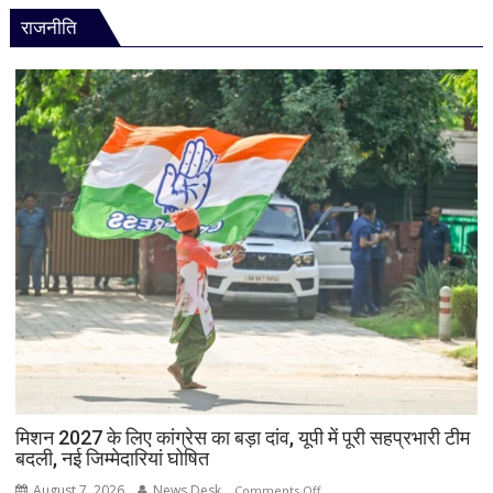
से
ब्याज
राजनीति
पाकिस्तान
दरें
की
बढ़ी
किरकिरी!
मध्यस्थ
देशों
की
सूची
से
नाम
गायब,
अब
इस्लामाबाद
ने
दी
सफाई
मिशन 2027 के लिए कांग्रेस का बड़ा दांव, यूपी में पूरी सहप्रभारी टीम
बदली, नई जिम्मेदारियां घोषित
August 7, 2026
News Desk
on
Comments Off