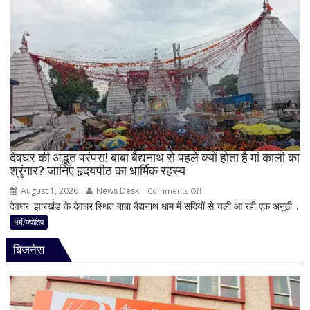
पर
धन
बेलपत्र
लाभ
चढ़ाने
के
से
बन
पहले
रहे
जान
योग
लें
ये
4
अहम
नियम,
देवघर की अद्भुत परंपरा! बाबा बैद्यनाथ से पहले क्यों होता है मां काली का
श्रृंगार? जानिए हृदयपीठ का धार्मिक रहस्य
तभी
पूर्ण
August 1, 2026
News Desk
on
Comments Off
मानी
देवघर: झारखंड के देवघर स्थित बाबा बैद्यनाथ धाम में सदियों से चली आ रही एक अनूठी...
देवघर
जाती
की
धर्म/ज्योतिष
है
अद्भुत
भगवान
बिजनेस
परंपरा!
शिव
बाबा
की
बैद्यनाथ
पूजा
से