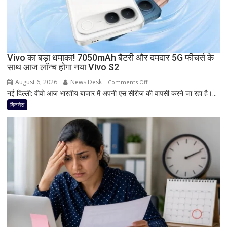
7-
इंच
डिस्प्ले
और
Snapdragon
Vivo का बड़ा धमाका! 7050mAh बैटरी और दमदार 5G फीचर्स के
साथ आज लॉन्च होगा नया Vivo S2
प्रोसेसर
से
August 6, 2026
News Desk
on
Comments Off
मचेगी
नई दिल्ली: वीवो आज भारतीय बाजार में अपनी एस सीरीज की वापसी करने जा रहा है।...
Vivo
धूम
का
बिजनेस
बड़ा
धमाका!
7050mAh
बैटरी
और
दमदार
5G
फीचर्स
के
साथ
आज