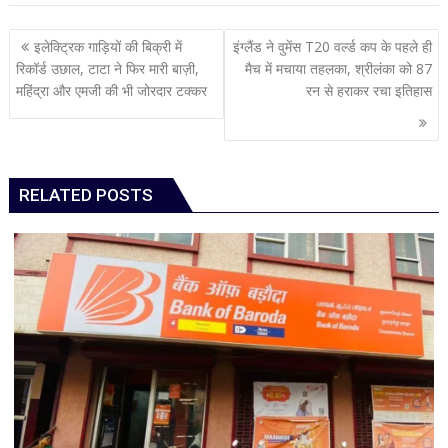
Post
इलेक्ट्रिक गाड़ियों की बिक्री में
इंग्लैंड ने वुमेंस T20 वर्ल्ड कप के पहले ही
navigation
रिकॉर्ड उछाल, टाटा ने फिर मारी बाज़ी,
मैच में मचाया तहलका, श्रीलंका को 87
महिंद्रा और एमजी की भी जोरदार टक्कर
रन से हराकर रचा इतिहास
RELATED POSTS