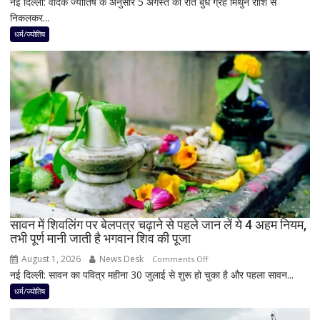
नई दिल्ली: वैदिक ज्योतिष के अनुसार 5 अगस्त की रात बुध ग्रह मिथुन राशि से
5
निकलकर...
अगस्त
के
धर्म/ज्योतिष
बाद
बनेगा
बुध-
शनि
का
नवपंचम
योग,
इन
3
राशियों
पर
रह
सावन में शिवलिंग पर बेलपत्र चढ़ाने से पहले जान लें ये 4 अहम नियम,
तभी पूर्ण मानी जाती है भगवान शिव की पूजा
सकती
है
August 1, 2026
News Desk
on
Comments Off
शुभ
नई दिल्ली: सावन का पवित्र महीना 30 जुलाई से शुरू हो चुका है और पहला सावन...
सावन
प्रभाव,
में
धर्म/ज्योतिष
करियर
शिवलिंग
और