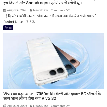
इंच डिस्प्ले और Snapdragon प्रोसेसर से मचेगी धूम
रहा
ज्यादा
August 6, 2026
News Desk
on
Comments Off
फायदा,
नई दिल्ली: शाओमी आज भारतीय बाजार में अपना नया मिड-रेंज 5जी स्मार्टफोन
Redmi
जानिए
का
Redmi Note 17 5G...
नई
नया
बिजनेस
ब्याज
5G
दरें
फोन
आज
देगा
दस्तक!
8000mAh
बैटरी,
7-
इंच
डिस्प्ले
और
Snapdragon
Vivo का बड़ा धमाका! 7050mAh बैटरी और दमदार 5G फीचर्स के
प्रोसेसर
साथ आज लॉन्च होगा नया Vivo S2
से
मचेगी
August 6, 2026
News Desk
on
Comments Off