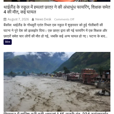
थाईलैंड के स्कूल में हमला! छात्र ने की अंधाधुंध फायरिंग, शिक्षक समेत
4 की मौत, कई घायल
August 7, 2026
News Desk
on
Comments Off
बैंकॉक: थाईलैंड के नोंथबुरी प्रांत स्थित एक स्कूल में शुक्रवार को हुई गोलीबारी की
थाईलैंड
घटना ने पूरे देश को झकझोर दिया। एक छात्र द्वारा की गई फायरिंग में एक शिक्षक और
के
छात्रों समेत चार लोगों की मौत हो गई, जबकि कई अन्य घायल हो गए। घटना के बाद...
स्कूल
में
विदेश
हमला!
छात्र
ने
की
अंधाधुंध
फायरिंग,
शिक्षक
समेत
4
की
मौत,
कई