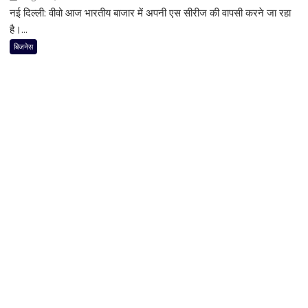
धूम
नई दिल्ली: वीवो आज भारतीय बाजार में अपनी एस सीरीज की वापसी करने जा रहा
Vivo
का
है।...
बड़ा
बिजनेस
धमाका!
7050mAh
बैटरी
और
दमदार
5G
फीचर्स
के
साथ
आज
लॉन्च
होगा
नया
Vivo
S2