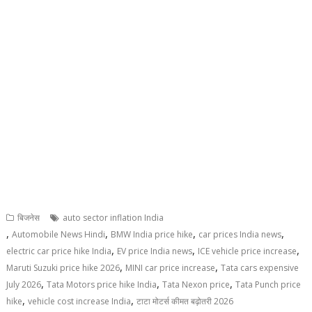
बिजनेस
auto sector inflation India
,
,
,
,
Automobile News Hindi
BMW India price hike
car prices India news
,
,
,
electric car price hike India
EV price India news
ICE vehicle price increase
,
,
Maruti Suzuki price hike 2026
MINI car price increase
Tata cars expensive
,
,
,
July 2026
Tata Motors price hike India
Tata Nexon price
Tata Punch price
,
,
hike
vehicle cost increase India
टाटा मोटर्स कीमत बढ़ोतरी 2026