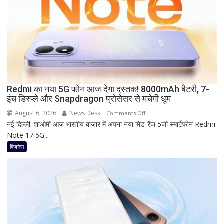
है
Bank
of
Baroda?
सीनियर
सिटीजन
को
मिल
Redmi का नया 5G फोन आज देगा दस्तक! 8000mAh बैटरी, 7-
रहा
इंच डिस्प्ले और Snapdragon प्रोसेसर से मचेगी धूम
ज्यादा
फायदा,
August 6, 2026
News Desk
on
Comments Off
जानिए
नई दिल्ली: शाओमी आज भारतीय बाजार में अपना नया मिड-रेंज 5जी स्मार्टफोन Redmi
Redmi
नई
Note 17 5G...
का
ब्याज
नया
बिजनेस
दरें
5G
फोन
आज
देगा
दस्तक!
8000mAh
बैटरी,