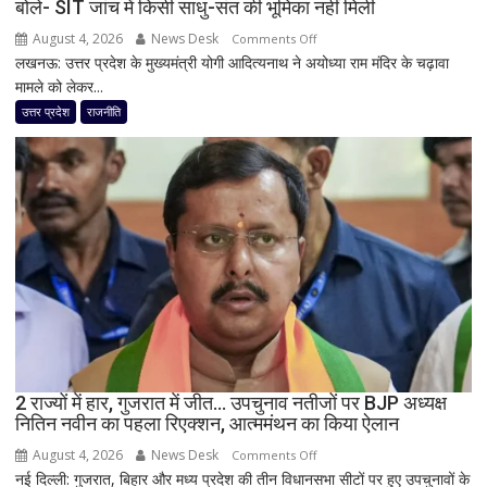
बोले- SIT जांच में किसी साधु-संत की भूमिका नहीं मिली
August 4, 2026
News Desk
on
Comments Off
लखनऊ: उत्तर प्रदेश के मुख्यमंत्री योगी आदित्यनाथ ने अयोध्या राम मंदिर के चढ़ावा
राम
मामले को लेकर...
मंदिर
चढ़ावा
उत्तर प्रदेश
राजनीति
मामले
पर
विधानसभा
में
सीएम
योगी
का
बड़ा
बयान,
बोले-
SIT
जांच
2 राज्यों में हार, गुजरात में जीत… उपचुनाव नतीजों पर BJP अध्यक्ष
नितिन नवीन का पहला रिएक्शन, आत्ममंथन का किया ऐलान
में
किसी
August 4, 2026
News Desk
on
Comments Off
साधु-
नई दिल्ली: गुजरात, बिहार और मध्य प्रदेश की तीन विधानसभा सीटों पर हुए उपचुनावों के
2