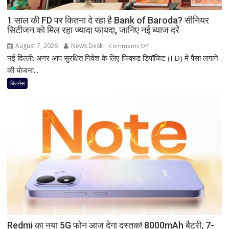
1 साल की FD पर कितना दे रहा है Bank of Baroda? सीनियर
सिटीजन को मिल रहा ज्यादा फायदा, जानिए नई ब्याज दरें
August 7, 2026
News Desk
on
Comments Off
नई दिल्ली: अगर आप सुरक्षित निवेश के लिए फिक्स्ड डिपॉजिट (FD) में पैसा लगाने
1
साल
की योजना...
की
बिजनेस
FD
पर
कितना
दे
रहा
है
Bank
of
Baroda?
सीनियर
सिटीजन
को
Redmi का नया 5G फोन आज देगा दस्तक! 8000mAh बैटरी, 7-
मिल