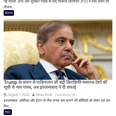
नई दिल्ली: अगर आप सुरक्षित निवेश के लिए फिक्स्ड डिपॉजिट (FD) में पैसा लगाने की
1
अलर्ट
योजना...
साल
की
बिजनेस
FD
पर
कितना
दे
रहा
है
Bank
of
Baroda?
सीनियर
सिटीजन
को
Trump के बयान से पाकिस्तान की बढ़ी किरकिरी! मध्यस्थ देशों की
सूची से नाम गायब, अब इस्लामाबाद ने दी सफाई
मिल
रहा
August 7, 2026
News Desk
on
Comments Off
ज्यादा
इस्लामाबाद: अमेरिका और ईरान के बीच तनाव कम कराने की कोशिशों को लेकर एक बार
Trump
फायदा,
फिर...
के
जानिए
बयान
विदेश
नई