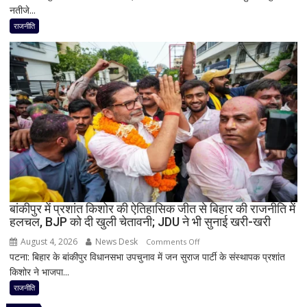
संत
नतीजे...
राज्यों
की
में
राजनीति
भूमिका
हार,
नहीं
गुजरात
मिली
में
जीत…
उपचुनाव
नतीजों
पर
BJP
अध्यक्ष
नितिन
नवीन
का
बांकीपुर में प्रशांत किशोर की ऐतिहासिक जीत से बिहार की राजनीति में
हलचल, BJP को दी खुली चेतावनी; JDU ने भी सुनाई खरी-खरी
पहला
रिएक्शन,
August 4, 2026
News Desk
on
Comments Off
आत्ममंथन
पटना: बिहार के बांकीपुर विधानसभा उपचुनाव में जन सुराज पार्टी के संस्थापक प्रशांत
बांकीपुर
का
किशोर ने भाजपा...
में
किया
प्रशांत
राजनीति
ऐलान
किशोर