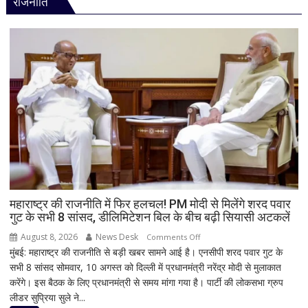
राजनीति
बड़ा
हादसा
टला,
ट्रेन
के
इंजन
में
शॉर्ट
सर्किट
से
उठा
धुआं;
डेढ़
घंटे
महाराष्ट्र की राजनीति में फिर हलचल! PM मोदी से मिलेंगे शरद पवार
गुट के सभी 8 सांसद, डीलिमिटेशन बिल के बीच बढ़ी सियासी अटकलें
रुकी
गाड़ी
August 8, 2026
News Desk
on
Comments Off
मुंबई: महाराष्ट्र की राजनीति से बड़ी खबर सामने आई है। एनसीपी शरद पवार गुट के
महाराष्ट्र
सभी 8 सांसद सोमवार, 10 अगस्त को दिल्ली में प्रधानमंत्री नरेंद्र मोदी से मुलाकात
की
करेंगे। इस बैठक के लिए प्रधानमंत्री से समय मांगा गया है। पार्टी की लोकसभा ग्रुप
राजनीति
लीडर सुप्रिया सुले ने...
में