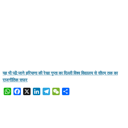
यह भी पढ़ें:जाने हरियाणा की रेखा गुप्ता का दिल्ली विश्व विद्यालय से सीएम तक का
राजनीतिक सफर
W
F
X
L
T
W
S
h
a
i
e
e
h
a
c
n
l
C
a
t
e
k
e
h
r
s
b
e
g
a
e