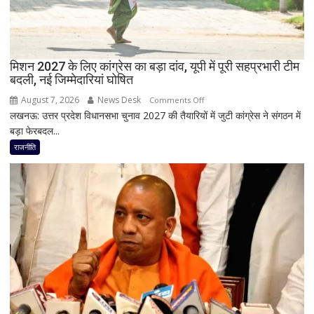
ने
RLD
से
दिया
मिशन 2027 के लिए कांग्रेस का बड़ा दांव, यूपी में पूरी सहप्रभारी टीम
इस्तीफा
बदली, नई जिम्मेदारियां घोषित
August 7, 2026
News Desk
on
Comments Off
लखनऊ: उत्तर प्रदेश विधानसभा चुनाव 2027 की तैयारियों में जुटी कांग्रेस ने संगठन में
मिशन
बड़ा फेरबदल...
2027
के
राजनीति
लिए
कांग्रेस
का
बड़ा
दांव,
यूपी
में
पूरी
सहप्रभारी
टीम