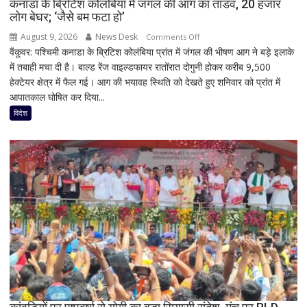
कनाडा के ब्रिटिश कोलंबिया में जंगल की आग का तांडव, 20 हजार
लोग बेघर; ‘जैसे बम फटा हो’
August 9, 2026
News Desk
on
Comments Off
वैंकूवर: पश्चिमी कनाडा के ब्रिटिश कोलंबिया प्रांत में जंगल की भीषण आग ने बड़े इलाके
कनाडा
में तबाही मचा दी है। बाल्ड रेंज वाइल्डफायर रातोंरात दोगुनी होकर करीब 9,500
के
हेक्टेयर क्षेत्र में फैल गई। आग की भयावह स्थिति को देखते हुए शनिवार को प्रांत में
ब्रिटिश
आपातकाल घोषित कर दिया...
कोलंबिया
में
विदेश
जंगल
की
आग
का
तांडव,
20
हजार
लोग
बेघर;
‘जैसे
बम
फटा