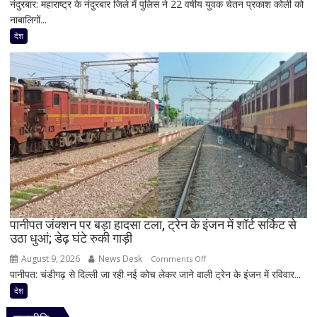
नंदुरबार: महाराष्ट्र के नंदुरबार जिले में पुलिस ने 22 वर्षीय युवक चेतन प्रकाश कोली को
महाराष्ट्र
झलक
नाबालिगों...
में
नाबालिगों
देश
और
युवाओं
के
यौन
शोषण
का
आरोप,
22
वर्षीय
युवक
गिरफ्तार;
फोन
पानीपत जंक्शन पर बड़ा हादसा टला, ट्रेन के इंजन में शॉर्ट सर्किट से
उठा धुआं; डेढ़ घंटे रुकी गाड़ी
में
मिले
August 9, 2026
News Desk
on
Comments Off
600
पानीपत: चंडीगढ़ से दिल्ली जा रही नई कोच लेकर जाने वाली ट्रेन के इंजन में रविवार...
पानीपत
से
जंक्शन
देश
ज्यादा
पर
वीडियो