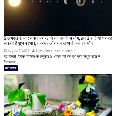
जाएगा
अंधेरा;
जानें
भारत
में
दिखेगा
5 अगस्त के बाद बनेगा बुध-शनि का नवपंचम योग, इन 3 राशियों पर रह
या
सकती है शुभ प्रभाव, करियर और धन लाभ के बन रहे योग
नहीं
August 5, 2026
News Desk
on
Comments Off
नई दिल्ली: वैदिक ज्योतिष के अनुसार 5 अगस्त की रात बुध ग्रह मिथुन राशि से
5
निकलकर...
अगस्त
के
धर्म/ज्योतिष
बाद
बनेगा
बुध-
शनि
का
नवपंचम
योग,
इन