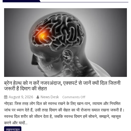
7050mAh
बैटरी
और
दमदार
5G
फीचर्स
के
साथ
आज
लॉन्च
होगा
नया
Vivo
ब्रेन हेल्थ को न करें नजरअंदाज, एक्सपर्ट से जानें क्यों दिल जितनी
जरूरी है दिमाग की सेहत
S2
August 9, 2026
News Desk
on
Comments Off
नोएडा: जिस तरह लोग दिल को स्वस्थ रखने के लिए खान-पान, व्यायाम और नियमित
ब्रेन
जांच पर ध्यान देते हैं, उसी तरह दिमाग की सेहत का भी रोजाना ख्याल रखना जरूरी है।
हेल्थ
स्वस्थ दिल शरीर को जीवन देता है, जबकि स्वस्थ दिमाग हमें सोचने, समझने, महसूस
को
करने और यादों...
न
करें
लाइफस्टाइल