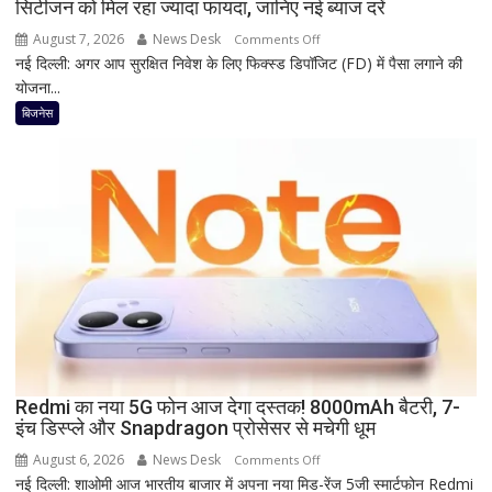
सिटीजन को मिल रहा ज्यादा फायदा, जानिए नई ब्याज दरें
पर
भी
August 7, 2026
News Desk
on
Comments Off
बड़ी
नई दिल्ली: अगर आप सुरक्षित निवेश के लिए फिक्स्ड डिपॉजिट (FD) में पैसा लगाने की
1
छूट
योजना...
साल
की
बिजनेस
FD
पर
कितना
दे
रहा
है
Bank
of
Baroda?
सीनियर
सिटीजन
को
Redmi का नया 5G फोन आज देगा दस्तक! 8000mAh बैटरी, 7-
इंच डिस्प्ले और Snapdragon प्रोसेसर से मचेगी धूम
मिल
रहा
August 6, 2026
News Desk
on
Comments Off
ज्यादा
नई दिल्ली: शाओमी आज भारतीय बाजार में अपना नया मिड-रेंज 5जी स्मार्टफोन Redmi
Redmi