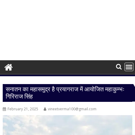
सनातन का महासमुद्र है प्रयागराज में आयोजित महाकुम्भः
गिरिराज सिंह
February 21, 2025
vineetverma100@gmail.com