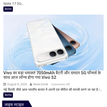
फायदा,
Note 17 5G...
का
जानिए
नया
बिजनेस
नई
5G
ब्याज
फोन
दरें
आज
देगा
दस्तक!
8000mAh
बैटरी,
7-
इंच
डिस्प्ले
और
Snapdragon
Vivo का बड़ा धमाका! 7050mAh बैटरी और दमदार 5G फीचर्स के
साथ आज लॉन्च होगा नया Vivo S2
प्रोसेसर
से
August 6, 2026
News Desk
on
Comments Off
मचेगी
नई दिल्ली: वीवो आज भारतीय बाजार में अपनी एस सीरीज की वापसी करने जा रहा है।...
Vivo
धूम
का
बिजनेस
बड़ा
लाइफ स्टाइल
धमाका!