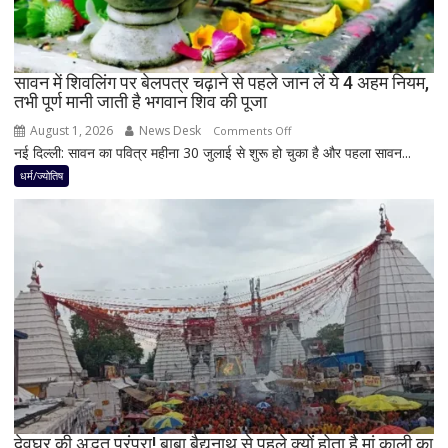
3
राशियों
पर
रह
सावन में शिवलिंग पर बेलपत्र चढ़ाने से पहले जान लें ये 4 अहम नियम,
तभी पूर्ण मानी जाती है भगवान शिव की पूजा
सकती
है
August 1, 2026
News Desk
on
Comments Off
शुभ
नई दिल्ली: सावन का पवित्र महीना 30 जुलाई से शुरू हो चुका है और पहला सावन...
सावन
प्रभाव,
में
धर्म/ज्योतिष
करियर
शिवलिंग
और
पर
धन
बेलपत्र
लाभ
चढ़ाने
के
से
बन
पहले
रहे
जान
योग
लें
ये
4
अहम
नियम,
देवघर की अद्भुत परंपरा! बाबा बैद्यनाथ से पहले क्यों होता है मां काली का