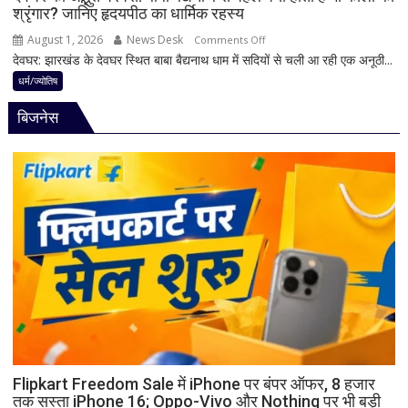
श्रृंगार? जानिए हृदयपीठ का धार्मिक रहस्य
तभी
पूर्ण
August 1, 2026
News Desk
on
Comments Off
मानी
देवघर: झारखंड के देवघर स्थित बाबा बैद्यनाथ धाम में सदियों से चली आ रही एक अनूठी...
देवघर
जाती
की
धर्म/ज्योतिष
है
अद्भुत
भगवान
बिजनेस
परंपरा!
शिव
बाबा
की
बैद्यनाथ
पूजा
से
पहले
क्यों
होता
है
मां
काली
का
श्रृंगार?
जानिए
हृदयपीठ
Flipkart Freedom Sale में iPhone पर बंपर ऑफर, 8 हजार
तक सस्ता iPhone 16; Oppo-Vivo और Nothing पर भी बड़ी
का