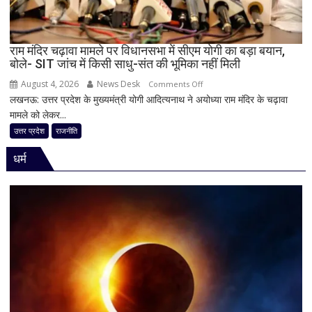
बदली,
नई
जिम्मेदारियां
घोषित
राम मंदिर चढ़ावा मामले पर विधानसभा में सीएम योगी का बड़ा बयान,
बोले- SIT जांच में किसी साधु-संत की भूमिका नहीं मिली
August 4, 2026
News Desk
on
Comments Off
लखनऊ: उत्तर प्रदेश के मुख्यमंत्री योगी आदित्यनाथ ने अयोध्या राम मंदिर के चढ़ावा
राम
मामले को लेकर...
मंदिर
चढ़ावा
उत्तर प्रदेश
राजनीति
मामले
धर्म
पर
विधानसभा
में
सीएम
योगी
का
बड़ा
बयान,
बोले-
SIT