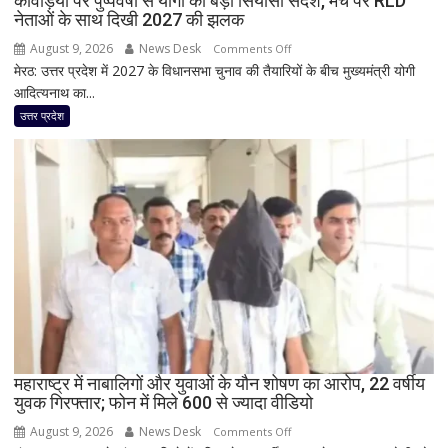
कांवड़ियों पर पुष्पवर्षा से योगी का बड़ा सियासी संदेश, मंच पर RLD
हो’
नेताओं के साथ दिखी 2027 की झलक
August 9, 2026
News Desk
on
Comments Off
मेरठ: उत्तर प्रदेश में 2027 के विधानसभा चुनाव की तैयारियों के बीच मुख्यमंत्री योगी
कांवड़ियों
आदित्यनाथ का...
पर
पुष्पवर्षा
उत्तर प्रदेश
से
योगी
का
बड़ा
सियासी
संदेश,
मंच
पर
RLD
नेताओं
के
साथ
महाराष्ट्र में नाबालिगों और युवाओं के यौन शोषण का आरोप, 22 वर्षीय
युवक गिरफ्तार; फोन में मिले 600 से ज्यादा वीडियो
दिखी
2027
August 9, 2026
News Desk
on
Comments Off
की