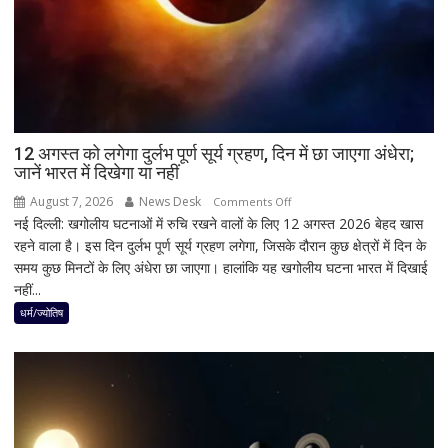
जांच
में
किसी
साधु-
संत
की
भूमिका
12 अगस्त को लगेगा दुर्लभ पूर्ण सूर्य ग्रहण, दिन में छा जाएगा अंधेरा;
नहीं
जानें भारत में दिखेगा या नहीं
मिली
August 7, 2026
News Desk
on
Comments Off
नई दिल्ली: खगोलीय घटनाओं में रुचि रखने वालों के लिए 12 अगस्त 2026 बेहद खास
12
रहने वाला है। इस दिन दुर्लभ पूर्ण सूर्य ग्रहण लगेगा, जिसके दौरान कुछ क्षेत्रों में दिन के
अगस्त
समय कुछ मिनटों के लिए अंधेरा छा जाएगा। हालांकि यह खगोलीय घटना भारत में दिखाई
को
नहीं...
लगेगा
दुर्लभ
धर्म/ज्योतिष
पूर्ण
सूर्य
ग्रहण,
दिन
में
छा