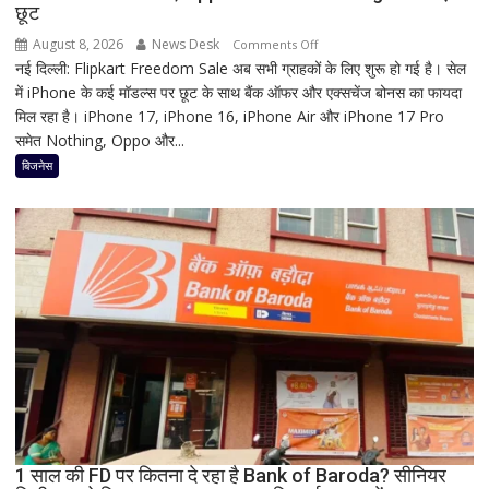
छूट
धार्मिक
रहस्य
August 8, 2026
News Desk
on
Comments Off
नई दिल्ली: Flipkart Freedom Sale अब सभी ग्राहकों के लिए शुरू हो गई है। सेल
Flipkart
में iPhone के कई मॉडल्स पर छूट के साथ बैंक ऑफर और एक्सचेंज बोनस का फायदा
Freedom
मिल रहा है। iPhone 17, iPhone 16, iPhone Air और iPhone 17 Pro
Sale
समेत Nothing, Oppo और...
में
iPhone
बिजनेस
पर
बंपर
ऑफर,
8
हजार
तक
सस्ता
iPhone
16;
Oppo-
Vivo
और
1 साल की FD पर कितना दे रहा है Bank of Baroda? सीनियर
Nothing