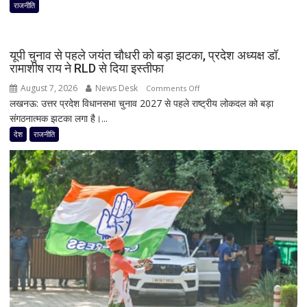
फिर
राजनीति
हलचल!
PM
मोदी
यूपी चुनाव से पहले जयंत चौधरी को बड़ा झटका, प्रदेश अध्यक्ष डॉ.
से
रामाशीष राय ने RLD से दिया इस्तीफा
मिलेंगे
August 7, 2026
News Desk
on
Comments Off
शरद
लखनऊ: उत्तर प्रदेश विधानसभा चुनाव 2027 से पहले राष्ट्रीय लोकदल को बड़ा
यूपी
पवार
संगठनात्मक झटका लगा है।...
चुनाव
गुट
से
देश
राजनीति
के
पहले
सभी
जयंत
8
चौधरी
सांसद,
को
डीलिमिटेशन
बड़ा
बिल
झटका,
के
प्रदेश
बीच
अध्यक्ष
बढ़ी
डॉ.
सियासी
रामाशीष
अटकलें
राय