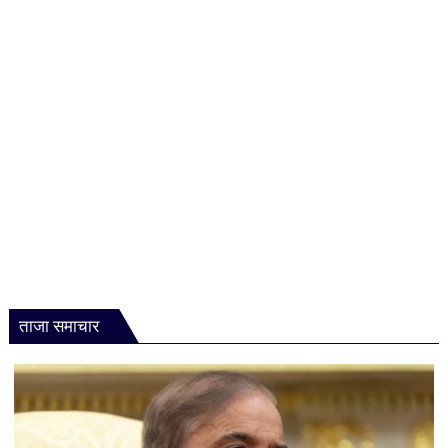
का
विशाल
भंडार,
युद्ध
जल्द
होगा
खत्म
ताजा समाचार