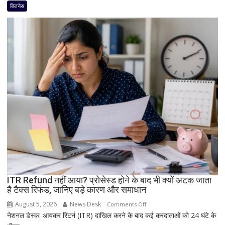
का
बिजनेस
बड़ा
धमाका!
7050mAh
बैटरी
और
दमदार
5G
फीचर्स
के
साथ
आज
लॉन्च
होगा
नया
Vivo
ITR Refund नहीं आया? प्रोसेस्ड होने के बाद भी क्यों अटक जाता
S2
है टैक्स रिफंड, जानिए बड़े कारण और समाधान
August 5, 2026
News Desk
on
Comments Off
नेशनल डेस्क: आयकर रिटर्न (ITR) दाखिल करने के बाद कई करदाताओं को 24 घंटे के
ITR