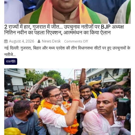
बयान,
बोले-
SIT
जांच
2 राज्यों में हार, गुजरात में जीत… उपचुनाव नतीजों पर BJP अध्यक्ष
नितिन नवीन का पहला रिएक्शन, आत्ममंथन का किया ऐलान
में
किसी
August 4, 2026
News Desk
on
Comments Off
साधु-
नई दिल्ली: गुजरात, बिहार और मध्य प्रदेश की तीन विधानसभा सीटों पर हुए उपचुनावों के
2
संत
नतीजे...
राज्यों
की
में
राजनीति
भूमिका
हार,
नहीं
गुजरात
मिली
में
जीत…
उपचुनाव
नतीजों
पर
BJP
अध्यक्ष
नितिन
नवीन