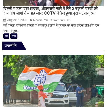
हथियारों
का
दिल्ली में टला बड़ा हादसा, ओवरफ्लो नाले में गिरे 3 स्कूली बच्चों की
स्थानीय लोगों ने बचाई जान; CCTV में कैद हुआ पूरा घटनाक्रम
विशाल
भंडार,
August 7, 2026
News Desk
on
Comments Off
युद्ध
नई दिल्ली: राजधानी दिल्ली के जगतपुर इलाके में गुरुवार को बड़ा हादसा होते-होते टल
दिल्ली
जल्द
गया। स्कूल...
में
होगा
टला
देश
राज्य
खत्म
बड़ा
राजनीति
हादसा,
ओवरफ्लो
नाले
में
गिरे
3
स्कूली
बच्चों
की
स्थानीय
लोगों
ने