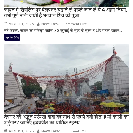
पर
रह
सावन में शिवलिंग पर बेलपत्र चढ़ाने से पहले जान लें ये 4 अहम नियम,
तभी पूर्ण मानी जाती है भगवान शिव की पूजा
सकती
है
August 1, 2026
News Desk
on
Comments Off
शुभ
नई दिल्ली: सावन का पवित्र महीना 30 जुलाई से शुरू हो चुका है और पहला सावन...
सावन
प्रभाव,
में
धर्म/ज्योतिष
करियर
शिवलिंग
और
पर
धन
बेलपत्र
लाभ
चढ़ाने
के
से
बन
पहले
रहे
जान
योग
लें
ये
4
अहम
नियम,
देवघर की अद्भुत परंपरा! बाबा बैद्यनाथ से पहले क्यों होता है मां काली का
श्रृंगार? जानिए हृदयपीठ का धार्मिक रहस्य
तभी
पूर्ण
August 1, 2026
News Desk
on
Comments Off