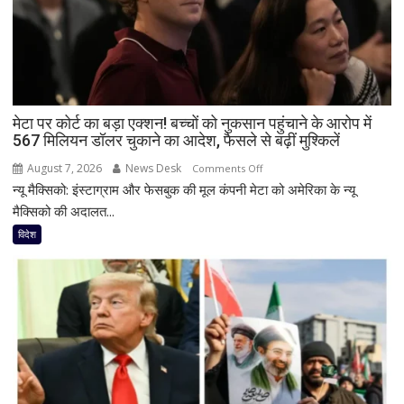
देशों
की
सूची
से
नाम
गायब,
मेटा पर कोर्ट का बड़ा एक्शन! बच्चों को नुकसान पहुंचाने के आरोप में
अब
567 मिलियन डॉलर चुकाने का आदेश, फैसले से बढ़ीं मुश्किलें
इस्लामाबाद
ने
August 7, 2026
News Desk
on
Comments Off
दी
न्यू मैक्सिको: इंस्टाग्राम और फेसबुक की मूल कंपनी मेटा को अमेरिका के न्यू
मेटा
सफाई
पर
मैक्सिको की अदालत...
कोर्ट
विदेश
का
बड़ा
एक्शन!
बच्चों
को
नुकसान
पहुंचाने
के