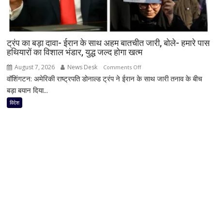
आरोप
में
567
मिलियन
ट्रंप का बड़ा दावा- ईरान के साथ अहम बातचीत जारी, बोले- हमारे पास
डॉलर
हथियारों का विशाल भंडार, युद्ध जल्द होगा खत्म
चुकाने
का
August 7, 2026
News Desk
on
Comments Off
आदेश,
वॉशिंगटन: अमेरिकी राष्ट्रपति डोनाल्ड ट्रंप ने ईरान के साथ जारी तनाव के बीच
ट्रंप
फैसले
का
बड़ा बयान दिया...
से
बड़ा
विदेश
बढ़ीं
दावा-
मुश्किलें
ईरान
के
साथ
अहम
बातचीत
जारी,
बोले-
हमारे
पास
हथियारों