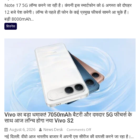
Note 17 5G लॉन्च करने जा रही है। कंपनी इस स्मार्टफोन को 6 अगस्त को दोपहर
का
12 बजे पेश करेगी। लॉन्च से पहले ही फोन के कई प्रमुख फीचर्स सामने आ चुके हैं।
नया
बड़ी 8000mAh...
5G
फोन
बिजनेस
आज
देगा
दस्तक!
8000mAh
बैटरी,
7-
इंच
डिस्प्ले
और
Snapdragon
प्रोसेसर
से
Vivo का बड़ा धमाका! 7050mAh बैटरी और दमदार 5G फीचर्स के
मचेगी
साथ आज लॉन्च होगा नया Vivo S2
धूम
August 6, 2026
News Desk
on
Comments Off
नई दिल्ली: वीवो आज भारतीय बाजार में अपनी एस सीरीज की वापसी करने जा रहा है।...
Vivo