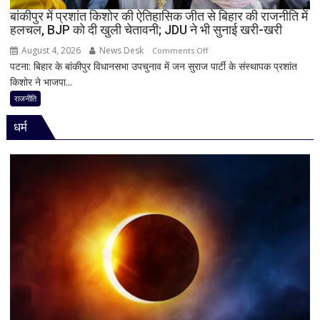
का
बांकीपुर में प्रशांत किशोर की ऐतिहासिक जीत से बिहार की राजनीति में
हलचल, BJP को दी खुली चेतावनी; JDU ने भी सुनाई खरी-खरी
पहला
रिएक्शन,
August 4, 2026
News Desk
on
Comments Off
आत्ममंथन
पटना: बिहार के बांकीपुर विधानसभा उपचुनाव में जन सुराज पार्टी के संस्थापक प्रशांत
बांकीपुर
का
किशोर ने भाजपा...
में
किया
प्रशांत
राजनीति
ऐलान
किशोर
धर्म
की
ऐतिहासिक
जीत
से
बिहार
की
राजनीति
में
हलचल,
BJP
को
दी
खुली