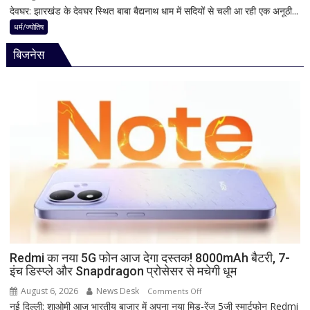
मानी
देवघर: झारखंड के देवघर स्थित बाबा बैद्यनाथ धाम में सदियों से चली आ रही एक अनूठी...
देवघर
जाती
की
धर्म/ज्योतिष
है
अद्भुत
भगवान
बिजनेस
परंपरा!
शिव
बाबा
की
बैद्यनाथ
पूजा
से
पहले
क्यों
होता
है
मां
काली
का
श्रृंगार?
जानिए
हृदयपीठ
Redmi का नया 5G फोन आज देगा दस्तक! 8000mAh बैटरी, 7-
इंच डिस्प्ले और Snapdragon प्रोसेसर से मचेगी धूम
का
धार्मिक
August 6, 2026
News Desk
on
Comments Off
रहस्य
नई दिल्ली: शाओमी आज भारतीय बाजार में अपना नया मिड-रेंज 5जी स्मार्टफोन Redmi
Redmi