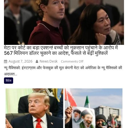
की
सूची
से
नाम
गायब,
अब
इस्लामाबाद
मेटा पर कोर्ट का बड़ा एक्शन! बच्चों को नुकसान पहुंचाने के आरोप में
ने
567 मिलियन डॉलर चुकाने का आदेश, फैसले से बढ़ीं मुश्किलें
दी
सफाई
August 7, 2026
News Desk
on
Comments Off
न्यू मैक्सिको: इंस्टाग्राम और फेसबुक की मूल कंपनी मेटा को अमेरिका के न्यू मैक्सिको की
मेटा
अदालत...
पर
कोर्ट
विदेश
का
बड़ा
एक्शन!
बच्चों
को
नुकसान
पहुंचाने