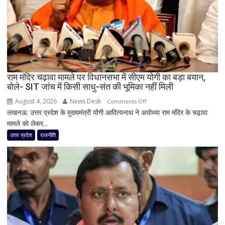
टीम
बदली,
नई
जिम्मेदारियां
घोषित
राम मंदिर चढ़ावा मामले पर विधानसभा में सीएम योगी का बड़ा बयान,
बोले- SIT जांच में किसी साधु-संत की भूमिका नहीं मिली
August 4, 2026
News Desk
on
Comments Off
लखनऊ: उत्तर प्रदेश के मुख्यमंत्री योगी आदित्यनाथ ने अयोध्या राम मंदिर के चढ़ावा
राम
मामले को लेकर...
मंदिर
चढ़ावा
उत्तर प्रदेश
राजनीति
मामले
पर
विधानसभा
में
सीएम
योगी
का
बड़ा