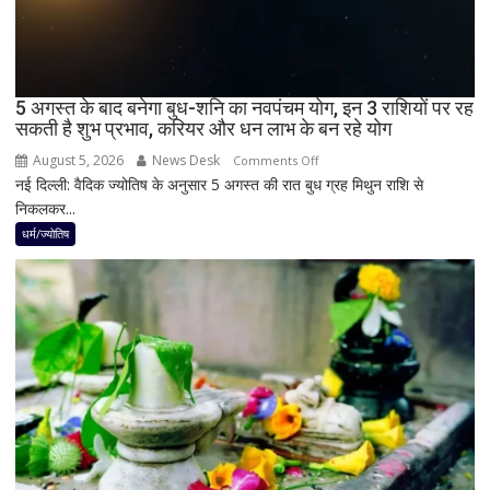
जानें
भारत
में
दिखेगा
5 अगस्त के बाद बनेगा बुध-शनि का नवपंचम योग, इन 3 राशियों पर रह
या
सकती है शुभ प्रभाव, करियर और धन लाभ के बन रहे योग
नहीं
August 5, 2026
News Desk
on
Comments Off
नई दिल्ली: वैदिक ज्योतिष के अनुसार 5 अगस्त की रात बुध ग्रह मिथुन राशि से
5
निकलकर...
अगस्त
के
धर्म/ज्योतिष
बाद
बनेगा
बुध-
शनि
का
नवपंचम
योग,
इन
3
राशियों