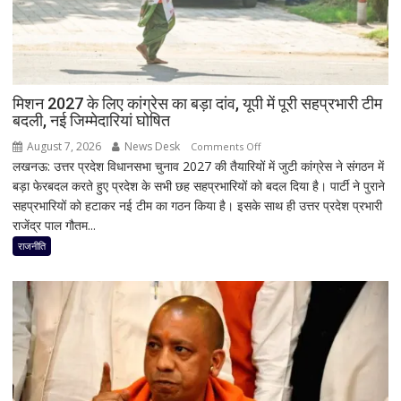
बचाई
जान;
CCTV
में
कैद
मिशन 2027 के लिए कांग्रेस का बड़ा दांव, यूपी में पूरी सहप्रभारी टीम
हुआ
बदली, नई जिम्मेदारियां घोषित
पूरा
घटनाक्रम
August 7, 2026
News Desk
on
Comments Off
लखनऊ: उत्तर प्रदेश विधानसभा चुनाव 2027 की तैयारियों में जुटी कांग्रेस ने संगठन में
मिशन
बड़ा फेरबदल करते हुए प्रदेश के सभी छह सहप्रभारियों को बदल दिया है। पार्टी ने पुराने
2027
सहप्रभारियों को हटाकर नई टीम का गठन किया है। इसके साथ ही उत्तर प्रदेश प्रभारी
के
राजेंद्र पाल गौतम...
लिए
कांग्रेस
राजनीति
का
बड़ा
दांव,
यूपी
में
पूरी
सहप्रभारी