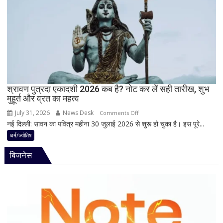
पूजा
से
पहले
क्यों
होता
है
मां
काली
का
श्रावण पुत्रदा एकादशी 2026 कब है? नोट कर लें सही तारीख, शुभ
मुहूर्त और व्रत का महत्व
श्रृंगार?
जानिए
July 31, 2026
News Desk
on
Comments Off
हृदयपीठ
नई दिल्ली: सावन का पवित्र महीना 30 जुलाई 2026 से शुरू हो चुका है। इस पूरे...
श्रावण
का
पुत्रदा
धर्म/ज्योतिष
धार्मिक
एकादशी
रहस्य
बिजनेस
2026
कब
है?
नोट
कर
लें
सही