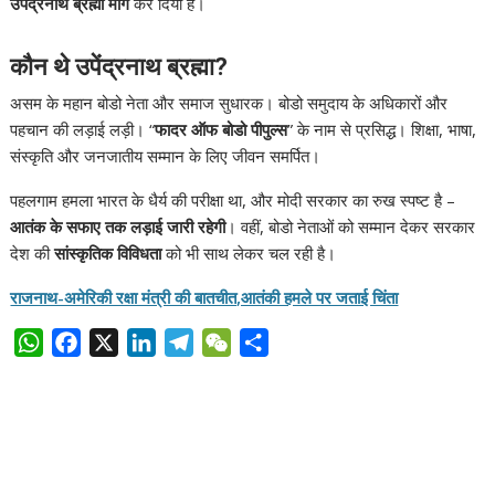
उपेंद्रनाथ ब्रह्मा मार्ग
कर दिया है।
कौन थे उपेंद्रनाथ ब्रह्मा?
असम के महान बोडो नेता और समाज सुधारक। बोडो समुदाय के अधिकारों और
पहचान की लड़ाई लड़ी। “
फादर ऑफ बोडो पीपुल्स
” के नाम से प्रसिद्ध। शिक्षा, भाषा,
संस्कृति और जनजातीय सम्मान के लिए जीवन समर्पित।
पहलगाम हमला भारत के धैर्य की परीक्षा था, और मोदी सरकार का रुख स्पष्ट है –
आतंक के सफाए तक लड़ाई जारी रहेगी
। वहीं, बोडो नेताओं को सम्मान देकर सरकार
देश की
सांस्कृतिक विविधता
को भी साथ लेकर चल रही है।
राजनाथ-अमेरिकी रक्षा मंत्री की बातचीत,आतंकी हमले पर जताई चिंता
W
F
X
L
T
W
S
h
a
i
e
e
h
a
c
n
l
C
a
t
e
k
e
h
r
s
b
e
g
a
e
A
o
d
r
t