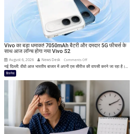
इंच
डिस्प्ले
और
Snapdragon
प्रोसेसर
से
Vivo का बड़ा धमाका! 7050mAh बैटरी और दमदार 5G फीचर्स के
मचेगी
साथ आज लॉन्च होगा नया Vivo S2
धूम
August 6, 2026
News Desk
on
Comments Off
नई दिल्ली: वीवो आज भारतीय बाजार में अपनी एस सीरीज की वापसी करने जा रहा है।...
Vivo
का
बिजनेस
बड़ा
धमाका!
7050mAh
बैटरी
और
दमदार
5G
फीचर्स
के