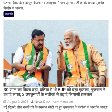
आत्ममंथन
पटना: बिहार के बांकीपुर विधानसभा उपचुनाव में जन सुराज पार्टी के संस्थापक प्रशांत
बांकीपुर
का
किशोर ने भाजपा...
में
किया
प्रशांत
राजनीति
ऐलान
किशोर
की
ऐतिहासिक
जीत
से
बिहार
की
राजनीति
में
हलचल,
BJP
को
दी
30 साल का किला ढहा, दतिया में भी BJP को बड़ा झटका, गुजरात ने
खुली
बचाई साख; 3 उपचुनावों के नतीजों ने बढ़ाई सियासी हलचल
चेतावनी;
August 3, 2026
News Desk
on
JDU
Comments Off
नई दिल्ली: तीन राज्यों की विधानसभा सीटों पर हुए उपचुनाव के नतीजों ने भारतीय जनता
30
ने