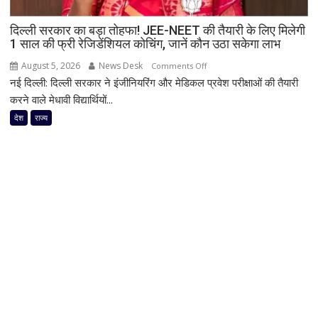
वालों
दिल्ली सरकार का बड़ा तोहफा! JEE-NEET की तैयारी के लिए मिलेगी
को
1 साल की फ्री रेजिडेंशियल कोचिंग, जानें कौन उठा सकेगा लाभ
सर्वोत्तम
जीवन
August 5, 2026
News Desk
on
Comments Off
रक्षा
नई दिल्ली: दिल्ली सरकार ने इंजीनियरिंग और मेडिकल प्रवेश परीक्षाओं की तैयारी
दिल्ली
पदक
सरकार
करने वाले मेधावी विद्यार्थियों...
का
देश
राज्य
बड़ा
तोहफा!
JEE-
NEET
की
तैयारी
के
लिए
मिलेगी
1
साल
की
फ्री