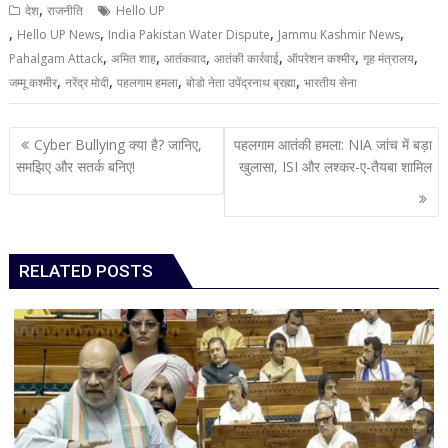
,
देश
राजनीति
Hello UP
,
,
,
,
Hello UP News
India Pakistan Water Dispute
Jammu Kashmir News
,
,
,
,
,
,
Pahalgam Attack
अमित शाह
आतंकवाद
आतंकी कार्रवाई
ऑपरेशन कश्मीर
गृह मंत्रालय
,
,
,
,
जम्मू कश्मीर
नरेंद्र मोदी
पहलगाम हमला
बोडो नेता उपेंद्रनाथ ब्रह्मा
भारतीय सेना
Post
Cyber Bullying क्या है? जानिए,
पहलगाम आतंकी हमला: NIA जांच में बड़ा
navigation
समझिए और सतर्क बनिए!
खुलासा, ISI और लश्कर-ए-तैयबा शामिल
RELATED POSTS