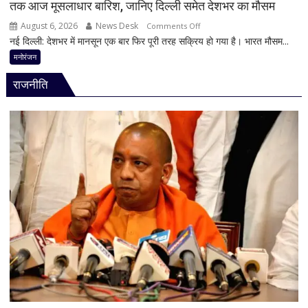
तक आज मूसलाधार बारिश, जानिए दिल्ली समेत देशभर का मौसम
के
बाद
August 6, 2026
News Desk
on
Comments Off
पुलिस
नई दिल्ली: देशभर में मानसून एक बार फिर पूरी तरह सक्रिय हो गया है। भारत मौसम...
IMD
का
का
मनोरंजन
एक्शन
बड़ा
राजनीति
अलर्ट!
बिहार-
झारखंड
से
लेकर
महाराष्ट्र
और
पूर्वोत्तर
तक
आज
मूसलाधार
बारिश,
जानिए
दिल्ली
समेत