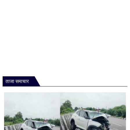
रेजिडेंशियल
कोचिंग,
जानें
कौन
उठा
सकेगा
लाभ
ताजा समाचार