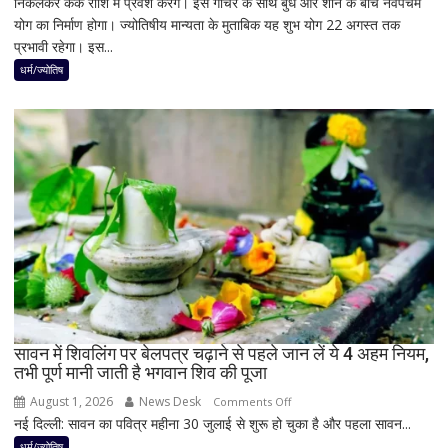
निकलकर कर्क राशि में प्रवेश करेंगे। इस गोचर के साथ बुध और शनि के बीच नवपंचम
अगस्त
सियासी
योग का निर्माण होगा। ज्योतिषीय मान्यता के मुताबिक यह शुभ योग 22 अगस्त तक
के
हलचल
प्रभावी रहेगा। इस...
बाद
बनेगा
धर्म/ज्योतिष
बुध-
शनि
का
नवपंचम
योग,
इन
3
राशियों
पर
रह
सकती
है
सावन में शिवलिंग पर बेलपत्र चढ़ाने से पहले जान लें ये 4 अहम नियम,
शुभ
तभी पूर्ण मानी जाती है भगवान शिव की पूजा
प्रभाव,
करियर
August 1, 2026
News Desk
on
Comments Off
और
नई दिल्ली: सावन का पवित्र महीना 30 जुलाई से शुरू हो चुका है और पहला सावन...
सावन
धन
में
धर्म/ज्योतिष