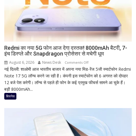
तारीख,
शुभ
मुहूर्त
और
व्रत
का
महत्व
Redmi का नया 5G फोन आज देगा दस्तक! 8000mAh बैटरी, 7-
इंच डिस्प्ले और Snapdragon प्रोसेसर से मचेगी धूम
August 6, 2026
News Desk
on
Comments Off
नई दिल्ली: शाओमी आज भारतीय बाजार में अपना नया मिड-रेंज 5जी स्मार्टफोन Redmi
Redmi
Note 17 5G लॉन्च करने जा रही है। कंपनी इस स्मार्टफोन को 6 अगस्त को दोपहर
का
12 बजे पेश करेगी। लॉन्च से पहले ही फोन के कई प्रमुख फीचर्स सामने आ चुके हैं।
नया
बड़ी 8000mAh...
5G
फोन
बिजनेस
आज
देगा
दस्तक!
8000mAh
बैटरी,
7-