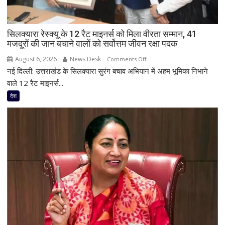
बोल
सकते
हैं
सिलक्यारा रेस्क्यू के 12 रैट माइनर्स को मिला वीरता सम्मान, 41
अमित
मजदूरों की जान बचाने वालों को सर्वोत्तम जीवन रक्षा पदक
शाह,
परिसीमन
August 6, 2026
News Desk
on
Comments Off
विवाद
नई दिल्ली: उत्तराखंड के सिलक्यारा सुरंग बचाव अभियान में अहम भूमिका निभाने
सिलक्यारा
भी
रेस्क्यू
वाले 12 रैट माइनर्स...
रहेगा
के
देश
केंद्र
12
में
रैट
माइनर्स
को
मिला
वीरता
सम्मान,
41
मजदूरों
की
जान
बचाने