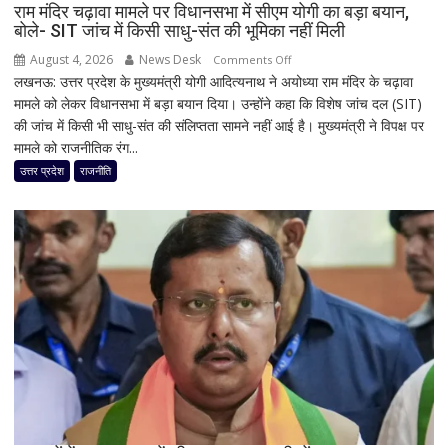
देशभर
राम मंदिर चढ़ावा मामले पर विधानसभा में सीएम योगी का बड़ा बयान,
बोले- SIT जांच में किसी साधु-संत की भूमिका नहीं मिली
का
मौसम
August 4, 2026
News Desk
on
Comments Off
लखनऊ: उत्तर प्रदेश के मुख्यमंत्री योगी आदित्यनाथ ने अयोध्या राम मंदिर के चढ़ावा
राम
मामले को लेकर विधानसभा में बड़ा बयान दिया। उन्होंने कहा कि विशेष जांच दल (SIT)
मंदिर
की जांच में किसी भी साधु-संत की संलिप्तता सामने नहीं आई है। मुख्यमंत्री ने विपक्ष पर
चढ़ावा
मामले को राजनीतिक रंग...
मामले
पर
उत्तर प्रदेश
राजनीति
विधानसभा
में
सीएम
योगी
का
बड़ा
बयान,
बोले-
SIT
जांच
में
किसी