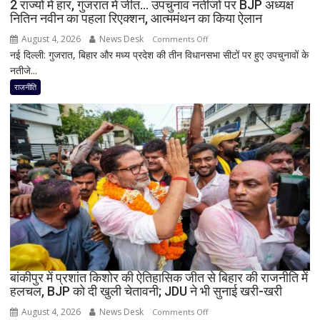
2 राज्यों में हार, गुजरात में जीत… उपचुनाव नतीजों पर BJP अध्यक्ष
साधु-
नितिन नवीन का पहला रिएक्शन, आत्ममंथन का किया ऐलान
संत
की
August 4, 2026
News Desk
on
Comments Off
भूमिका
नई दिल्ली: गुजरात, बिहार और मध्य प्रदेश की तीन विधानसभा सीटों पर हुए उपचुनावों के
2
नहीं
नतीजे...
राज्यों
मिली
में
राजनीति
हार,
गुजरात
में
जीत…
उपचुनाव
नतीजों
पर
BJP
अध्यक्ष
नितिन
नवीन
का
बांकीपुर में प्रशांत किशोर की ऐतिहासिक जीत से बिहार की राजनीति में
हलचल, BJP को दी खुली चेतावनी; JDU ने भी सुनाई खरी-खरी
पहला
रिएक्शन,
August 4, 2026
News Desk
on
Comments Off