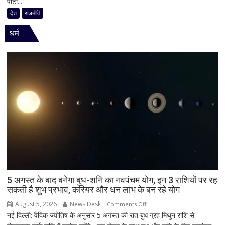
पार्टी...
साल
भी
का
सुनाई
देश
राजनीति
किला
खरी-
धर्म
ढहा,
खरी
दतिया
में
भी
BJP
को
बड़ा
झटका,
गुजरात
ने
बचाई
साख;
3
उपचुनावों
5 अगस्त के बाद बनेगा बुध-शनि का नवपंचम योग, इन 3 राशियों पर रह
सकती है शुभ प्रभाव, करियर और धन लाभ के बन रहे योग
के
नतीजों
August 5, 2026
News Desk
on
Comments Off
ने
नई दिल्ली: वैदिक ज्योतिष के अनुसार 5 अगस्त की रात बुध ग्रह मिथुन राशि से
5
बढ़ाई