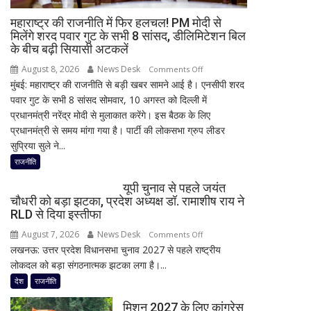
डेढ़
घंटे
महाराष्ट्र की राजनीति में फिर हलचल! PM मोदी से
रुकी
मिलेंगे शरद पवार गुट के सभी 8 सांसद, डीलिमिटेशन बिल
के बीच बढ़ी सियासी अटकलें
गाड़ी
August 8, 2026
News Desk
on
Comments Off
मुंबई: महाराष्ट्र की राजनीति से बड़ी खबर सामने आई है। एनसीपी शरद
महाराष्ट्र
पवार गुट के सभी 8 सांसद सोमवार, 10 अगस्त को दिल्ली में
की
प्रधानमंत्री नरेंद्र मोदी से मुलाकात करेंगे। इस बैठक के लिए
राजनीति
प्रधानमंत्री से समय मांगा गया है। पार्टी की लोकसभा ग्रुप लीडर
में
सुप्रिया सुले ने...
फिर
हलचल!
राजनीति
PM
यूपी चुनाव से पहले जयंत
मोदी
चौधरी को बड़ा झटका, प्रदेश अध्यक्ष डॉ. रामाशीष राय ने
से
RLD से दिया इस्तीफा
मिलेंगे
August 7, 2026
News Desk
on
Comments Off
शरद
लखनऊ: उत्तर प्रदेश विधानसभा चुनाव 2027 से पहले राष्ट्रीय
यूपी
पवार
लोकदल को बड़ा संगठनात्मक झटका लगा है।...
चुनाव
गुट
से
देश
राजनीति
के
पहले
सभी
मिशन 2027 के लिए कांग्रेस
जयंत