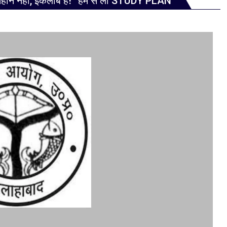
हान नहीं, इंकलाब है!” हम से लो STUDY PLAN