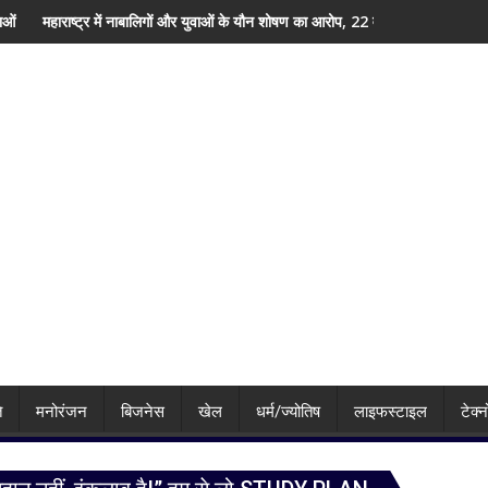
की झलक
लिगों और युवाओं के यौन शोषण का आरोप, 22 वर्षीय युवक गिरफ्तार; फोन में मिले 600 से ज्यादा 
पानीपत जंक्शन पर बड़ा हादसा टला, ट्
ि
मनोरंजन
बिजनेस
खेल
धर्म/ज्योतिष
लाइफस्टाइल
टेक्