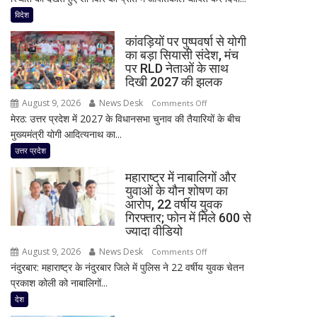
में
विदेश
जंगल
कांवड़ियों पर पुष्पवर्षा से योगी
की
का बड़ा सियासी संदेश, मंच
आग
पर RLD नेताओं के साथ
का
दिखी 2027 की झलक
तांडव,
August 9, 2026
News Desk
on
Comments Off
20
मेरठ: उत्तर प्रदेश में 2027 के विधानसभा चुनाव की तैयारियों के बीच
कांवड़ियों
हजार
मुख्यमंत्री योगी आदित्यनाथ का...
पर
लोग
पुष्पवर्षा
उत्तर प्रदेश
बेघर;
से
‘जैसे
महाराष्ट्र में नाबालिगों और
योगी
बम
युवाओं के यौन शोषण का
का
फटा
आरोप, 22 वर्षीय युवक
बड़ा
हो’
गिरफ्तार; फोन में मिले 600 से
सियासी
ज्यादा वीडियो
संदेश,
August 9, 2026
News Desk
on
Comments Off
मंच
नंदुरबार: महाराष्ट्र के नंदुरबार जिले में पुलिस ने 22 वर्षीय युवक चेतन
महाराष्ट्र
पर
प्रकाश कोली को नाबालिगों...
में
RLD
नाबालिगों
देश
नेताओं
और