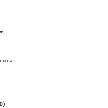
th)
100 शब्द)
60)