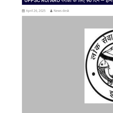
UPPSC RO/ARO परीक्षा के लिए 90 दिन — इम्ति
April 26, 2025
News desk