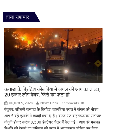
ताजा समाचार
कनाडा के ब्रिटिश कोलंबिया में जंगल की आग का तांडव,
20 हजार लोग बेघर; ‘जैसे बम फटा हो’
August 9, 2026
News Desk
on
Comments Off
वैंकूवर: पश्चिमी कनाडा के ब्रिटिश कोलंबिया प्रांत में जंगल की भीषण
कनाडा
आग ने बड़े इलाके में तबाही मचा दी है। बाल्ड रेंज वाइल्डफायर रातोंरात
के
दोगुनी होकर करीब 9,500 हेक्टेयर क्षेत्र में फैल गई। आग की भयावह
ब्रिटिश
स्थिति को देखते हुए शनिवार को प्रांत में आपातकाल घोषित कर दिया...
कोलंबिया