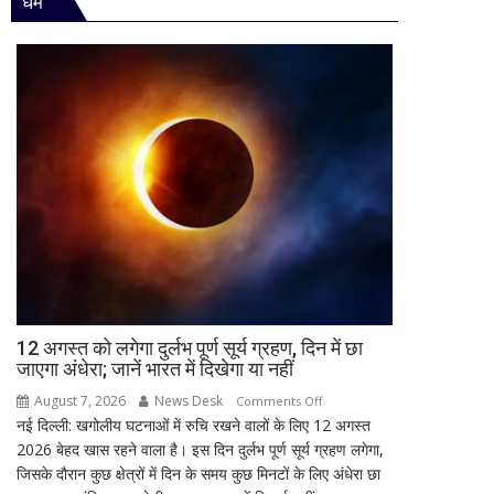
धर्म
विधानसभा
जिम्मेदारियां
में
घोषित
सीएम
योगी
का
बड़ा
बयान,
बोले-
SIT
जांच
में
किसी
साधु-
संत
की
12 अगस्त को लगेगा दुर्लभ पूर्ण सूर्य ग्रहण, दिन में छा
जाएगा अंधेरा; जानें भारत में दिखेगा या नहीं
भूमिका
नहीं
August 7, 2026
News Desk
on
Comments Off
मिली
नई दिल्ली: खगोलीय घटनाओं में रुचि रखने वालों के लिए 12 अगस्त
12
2026 बेहद खास रहने वाला है। इस दिन दुर्लभ पूर्ण सूर्य ग्रहण लगेगा,
अगस्त
जिसके दौरान कुछ क्षेत्रों में दिन के समय कुछ मिनटों के लिए अंधेरा छा
को