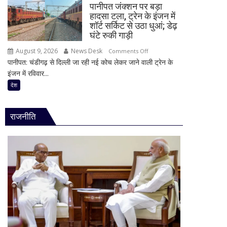
के
पानीपत जंक्शन पर बड़ा
युवाओं
साथ
हादसा टला, ट्रेन के इंजन में
के
शॉर्ट सर्किट से उठा धुआं; डेढ़
दिखी
यौन
घंटे रुकी गाड़ी
2027
शोषण
की
August 9, 2026
News Desk
on
Comments Off
का
झलक
पानीपत: चंडीगढ़ से दिल्ली जा रही नई कोच लेकर जाने वाली ट्रेन के
पानीपत
आरोप,
इंजन में रविवार...
जंक्शन
22
पर
देश
वर्षीय
बड़ा
युवक
हादसा
गिरफ्तार;
राजनीति
टला,
फोन
ट्रेन
में
के
मिले
इंजन
600
में
से
शॉर्ट
ज्यादा
सर्किट
वीडियो
से
उठा
धुआं;