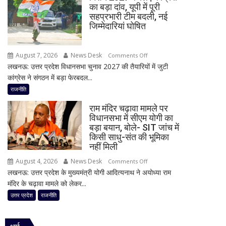
8
का बड़ा दांव, यूपी में पूरी
चौधरी
सांसद,
सहप्रभारी टीम बदली, नई
को
डीलिमिटेशन
जिम्मेदारियां घोषित
बड़ा
बिल
झटका,
के
August 7, 2026
News Desk
on
प्रदेश
Comments Off
बीच
लखनऊ: उत्तर प्रदेश विधानसभा चुनाव 2027 की तैयारियों में जुटी
मिशन
अध्यक्ष
बढ़ी
कांग्रेस ने संगठन में बड़ा फेरबदल...
2027
डॉ.
सियासी
के
रामाशीष
राजनीति
अटकलें
लिए
राय
राम मंदिर चढ़ावा मामले पर
कांग्रेस
ने
विधानसभा में सीएम योगी का
का
RLD
बड़ा बयान, बोले- SIT जांच में
बड़ा
से
किसी साधु-संत की भूमिका
दांव,
दिया
नहीं मिली
यूपी
इस्तीफा
August 4, 2026
News Desk
on
Comments Off
में
लखनऊ: उत्तर प्रदेश के मुख्यमंत्री योगी आदित्यनाथ ने अयोध्या राम
राम
पूरी
मंदिर के चढ़ावा मामले को लेकर...
मंदिर
सहप्रभारी
चढ़ावा
उत्तर प्रदेश
राजनीति
टीम
मामले
बदली,
पर
नई