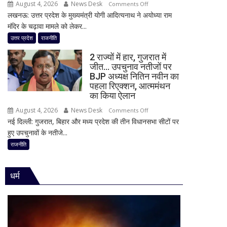
August 4, 2026
News Desk
on
Comments Off
में
लखनऊ: उत्तर प्रदेश के मुख्यमंत्री योगी आदित्यनाथ ने अयोध्या राम
राम
पूरी
मंदिर के चढ़ावा मामले को लेकर...
मंदिर
सहप्रभारी
चढ़ावा
उत्तर प्रदेश
राजनीति
टीम
मामले
बदली,
2 राज्यों में हार, गुजरात में
पर
नई
जीत… उपचुनाव नतीजों पर
विधानसभा
BJP अध्यक्ष नितिन नवीन का
जिम्मेदारियां
में
पहला रिएक्शन, आत्ममंथन
घोषित
सीएम
का किया ऐलान
योगी
August 4, 2026
News Desk
on
Comments Off
का
नई दिल्ली: गुजरात, बिहार और मध्य प्रदेश की तीन विधानसभा सीटों पर
2
बड़ा
हुए उपचुनावों के नतीजे...
राज्यों
बयान,
में
राजनीति
बोले-
हार,
SIT
गुजरात
जांच
धर्म
में
में
जीत…
किसी
उपचुनाव
साधु-
नतीजों
संत
पर
की