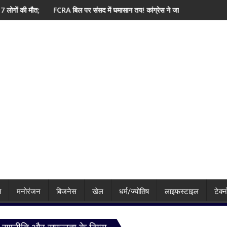
ल पर संसद में घमासान तय! कांग्रेस ने जारी किया 3-लाइन व्हिप, 10 से 12 अगस्त तक सांसद
Flipkart Freedom 
ि
मनोरंजन
बिजनेस
खेल
धर्म/ज्योतिष
लाइफस्टाइल
टेक्