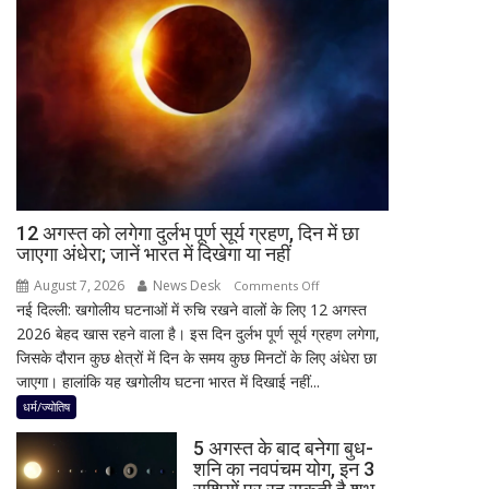
BJP
भूमिका
अध्यक्ष
नहीं
नितिन
मिली
नवीन
का
पहला
रिएक्शन,
आत्ममंथन
का
किया
12 अगस्त को लगेगा दुर्लभ पूर्ण सूर्य ग्रहण, दिन में छा
जाएगा अंधेरा; जानें भारत में दिखेगा या नहीं
ऐलान
August 7, 2026
News Desk
on
Comments Off
नई दिल्ली: खगोलीय घटनाओं में रुचि रखने वालों के लिए 12 अगस्त
12
2026 बेहद खास रहने वाला है। इस दिन दुर्लभ पूर्ण सूर्य ग्रहण लगेगा,
अगस्त
जिसके दौरान कुछ क्षेत्रों में दिन के समय कुछ मिनटों के लिए अंधेरा छा
को
जाएगा। हालांकि यह खगोलीय घटना भारत में दिखाई नहीं...
लगेगा
दुर्लभ
धर्म/ज्योतिष
पूर्ण
5 अगस्त के बाद बनेगा बुध-
सूर्य
शनि का नवपंचम योग, इन 3
ग्रहण,