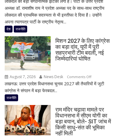
लोकदल को बड़ा संगठनात्मक झटका लगा है। पार्टी के उत्तर प्रदेश
चुनाव
16;
अध्यक्ष डॉ. रामाशीष राय ने प्रदेश अध्यक्ष पद के साथ-साथ राष्ट्रीय
से
Oppo-
लोकदल की प्राथमिक सदस्यता से भी इस्तीफा दे दिया है। उन्होंने
पहले
Vivo
अपना त्यागपत्र पार्टी के राष्ट्रीय नेतृत्व...
जयंत
और
चौधरी
देश
राजनीति
Nothing
को
पर
मिशन 2027 के लिए कांग्रेस
बड़ा
भी
का बड़ा दांव, यूपी में पूरी
झटका,
बड़ी
सहप्रभारी टीम बदली, नई
प्रदेश
छूट
जिम्मेदारियां घोषित
अध्यक्ष
डॉ.
August 7, 2026
News Desk
on
रामाशीष
Comments Off
लखनऊ: उत्तर प्रदेश विधानसभा चुनाव 2027 की तैयारियों में जुटी
मिशन
राय
कांग्रेस ने संगठन में बड़ा फेरबदल...
2027
ने
के
RLD
राजनीति
लिए
से
राम मंदिर चढ़ावा मामले पर
कांग्रेस
दिया
विधानसभा में सीएम योगी का
का
इस्तीफा
बड़ा बयान, बोले- SIT जांच में
बड़ा
किसी साधु-संत की भूमिका
दांव,
नहीं मिली
यूपी