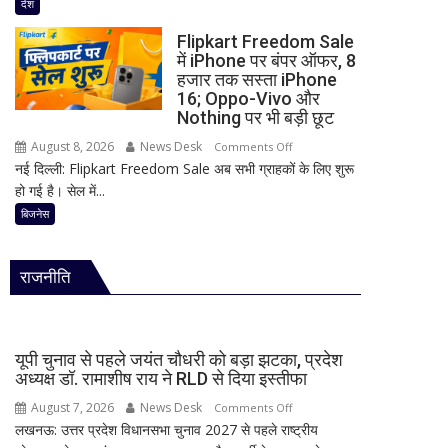
पर
लोगों
देश
संसद
की
Flipkart Freedom Sale
में
मौत;
में iPhone पर बंपर ऑफर, 8
घमासान
11
हजार तक सस्ता iPhone
तय!
घायल
16; Oppo-Vivo और
कांग्रेस
Nothing पर भी बड़ी छूट
ने
August 8, 2026
News Desk
on
Comments Off
जारी
नई दिल्ली: Flipkart Freedom Sale अब सभी ग्राहकों के लिए शुरू
Flipkart
किया
हो गई है। सेल में...
Freedom
3-
Sale
बिजनेस
लाइन
में
व्हिप,
iPhone
10
राजनीति
पर
से
बंपर
12
ऑफर,
अगस्त
8
तक
यूपी चुनाव से पहले जयंत चौधरी को बड़ा झटका, प्रदेश
हजार
अध्यक्ष डॉ. रामाशीष राय ने RLD से दिया इस्तीफा
सांसदों
तक
की
August 7, 2026
News Desk
on
Comments Off
सस्ता
मौजूदगी
लखनऊ: उत्तर प्रदेश विधानसभा चुनाव 2027 से पहले राष्ट्रीय
यूपी
iPhone
अनिवार्य