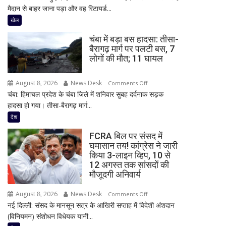
मैदान से बाहर जाना पड़ा और वह रिटायर्ड...
पहले
इंग्लैंड
खेल
को
चंबा में बड़ा बस हादसा: तीसा-
बड़ा
बैरागढ़ मार्ग पर पलटी बस, 7
झटका,
लोगों की मौत; 11 घायल
सलामी
बल्लेबाज
August 8, 2026
News Desk
on
Comments Off
एमिलियो
चंबा: हिमाचल प्रदेश के चंबा जिले में शनिवार सुबह दर्दनाक सड़क
चंबा
गे
हादसा हो गया। तीसा-बैरागढ़ मार्ग...
में
चोटिल;
बड़ा
देश
टेस्ट
बस
सीरीज
FCRA बिल पर संसद में
हादसा:
से
घमासान तय! कांग्रेस ने जारी
तीसा-
हो
किया 3-लाइन व्हिप, 10 से
बैरागढ़
सकते
12 अगस्त तक सांसदों की
मार्ग
मौजूदगी अनिवार्य
हैं
पर
बाहर
August 8, 2026
News Desk
on
पलटी
Comments Off
नई दिल्ली: संसद के मानसून सत्र के आखिरी सप्ताह में विदेशी अंशदान
FCRA
बस,
(विनियमन) संशोधन विधेयक यानी...
बिल
7