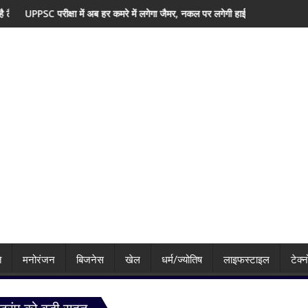
ण और समाधान
 कमरे में लगेगा जैमर, नकल पर लगेगी हाईटेक रोक; ऑनलाइन मूल्यांकन समेत कई बड़े बदलाव
यूपी विधानसभा का मानसून सत्र समय से 
ि
मनोरंजन
बिजनेस
खेल
धर्म/ज्योतिष
लाइफस्टाइल
टेक्