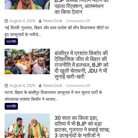
BJP अध्यक्ष नितिन नवीन का
का
पहला रिएक्शन, आत्ममंथन
बड़ा
का किया ऐलान
बयान,
August 4, 2026
News Desk
on
Comments Off
बोले-
नई दिल्ली: गुजरात, बिहार और मध्य प्रदेश की तीन विधानसभा सीटों पर
2
SIT
हुए उपचुनावों के नतीजे...
राज्यों
जांच
में
राजनीति
में
हार,
किसी
बांकीपुर में प्रशांत किशोर की
गुजरात
साधु-
ऐतिहासिक जीत से बिहार की
में
राजनीति में हलचल, BJP को
संत
जीत…
दी खुली चेतावनी; JDU ने भी
की
उपचुनाव
सुनाई खरी-खरी
भूमिका
नतीजों
नहीं
August 4, 2026
News Desk
on
Comments Off
पर
मिली
पटना: बिहार के बांकीपुर विधानसभा उपचुनाव में जन सुराज पार्टी के
बांकीपुर
BJP
संस्थापक प्रशांत किशोर ने भाजपा...
में
अध्यक्ष
प्रशांत
राजनीति
नितिन
किशोर
नवीन
30 साल का किला ढहा,
की
का
दतिया में भी BJP को बड़ा
ऐतिहासिक
झटका, गुजरात ने बचाई साख;
पहला
जीत
3 उपचुनावों के नतीजों ने
रिएक्शन,