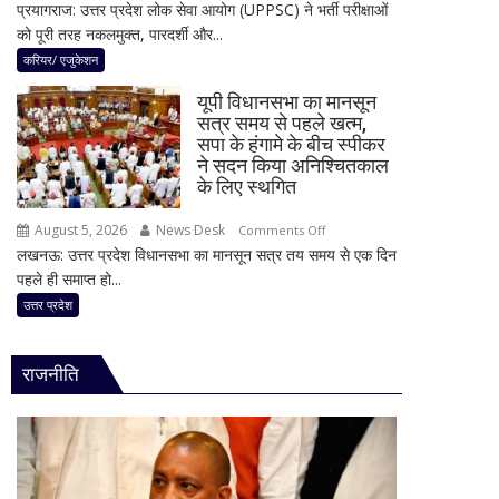
प्रयागराज: उत्तर प्रदेश लोक सेवा आयोग (UPPSC) ने भर्ती परीक्षाओं
UPPSC
अटक
को पूरी तरह नकलमुक्त, पारदर्शी और...
परीक्षा
जाता
में
है
करियर/ एजुकेशन
अब
टैक्स
यूपी विधानसभा का मानसून
हर
रिफंड,
सत्र समय से पहले खत्म,
कमरे
जानिए
सपा के हंगामे के बीच स्पीकर
में
बड़े
ने सदन किया अनिश्चितकाल
लगेगा
कारण
के लिए स्थगित
जैमर,
और
August 5, 2026
News Desk
on
नकल
समाधान
Comments Off
लखनऊ: उत्तर प्रदेश विधानसभा का मानसून सत्र तय समय से एक दिन
यूपी
पर
पहले ही समाप्त हो...
विधानसभा
लगेगी
का
हाईटेक
उत्तर प्रदेश
मानसून
रोक;
सत्र
ऑनलाइन
राजनीति
समय
मूल्यांकन
से
समेत
पहले
कई
खत्म,
बड़े
सपा
बदलाव
के