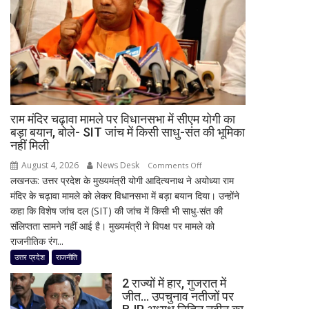
हंगामे
के
बीच
स्पीकर
ने
सदन
किया
राम मंदिर चढ़ावा मामले पर विधानसभा में सीएम योगी का
अनिश्चितकाल
बड़ा बयान, बोले- SIT जांच में किसी साधु-संत की भूमिका
के
नहीं मिली
लिए
August 4, 2026
News Desk
on
Comments Off
स्थगित
लखनऊ: उत्तर प्रदेश के मुख्यमंत्री योगी आदित्यनाथ ने अयोध्या राम
राम
मंदिर के चढ़ावा मामले को लेकर विधानसभा में बड़ा बयान दिया। उन्होंने
मंदिर
कहा कि विशेष जांच दल (SIT) की जांच में किसी भी साधु-संत की
चढ़ावा
संलिप्तता सामने नहीं आई है। मुख्यमंत्री ने विपक्ष पर मामले को
मामले
राजनीतिक रंग...
पर
विधानसभा
उत्तर प्रदेश
राजनीति
में
2 राज्यों में हार, गुजरात में
सीएम
जीत… उपचुनाव नतीजों पर
योगी