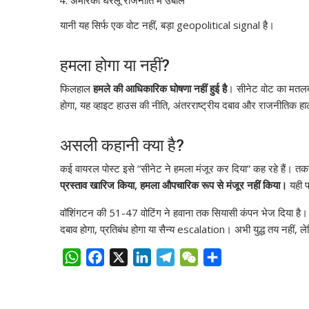
अमेरिकी घरेलू राजनीति में उबाल
यानी यह सिर्फ एक वोट नहीं, बड़ा geopolitical signal है।
हमला होगा या नहीं?
फिलहाल
हमले की आधिकारिक घोषणा नहीं हुई है
। सीनेट वोट का मतलब 
होगा, यह व्हाइट हाउस की नीति, अंतरराष्ट्रीय दबाव और राजनीतिक हा
असली कहानी क्या है?
कई वायरल पोस्ट इसे “सीनेट ने हमला मंजूर कर दिया” कह रहे हैं। तक
प्रस्ताव खारिज किया, हमला औपचारिक रूप से मंजूर नहीं किया।
यही 
वॉशिंगटन की 51-47 वोटिंग ने हवाना तक सियासी कंपन भेज दिया है। ट
दबाव होगा, प्रतिबंध होगा या सैन्य escalation। अभी युद्ध तय नहीं,
W
F
X
L
T
W
S
h
a
i
e
e
h
a
c
n
l
C
a