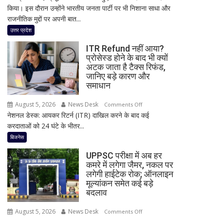
किया। इस दौरान उन्होंने भारतीय जनता पार्टी पर भी निशाना साधा और
समाजवादी
राजनीतिक मुद्दों पर अपनी बात...
विचारधारा
को
उत्तर प्रदेश
जन-
ITR Refund नहीं आया?
जन
प्रोसेस्ड होने के बाद भी क्यों
तक
अटक जाता है टैक्स रिफंड,
पहुंचाया’,
जानिए बड़े कारण और
जनेश्वर
समाधान
मिश्र
August 5, 2026
News Desk
on
की
Comments Off
नेशनल डेस्क: आयकर रिटर्न (ITR) दाखिल करने के बाद कई
ITR
जयंती
करदाताओं को 24 घंटे के भीतर...
Refund
पर
नहीं
अखिलेश
बिजनेस
आया?
यादव
UPPSC परीक्षा में अब हर
प्रोसेस्ड
का
कमरे में लगेगा जैमर, नकल पर
होने
BJP
लगेगी हाईटेक रोक; ऑनलाइन
के
पर
मूल्यांकन समेत कई बड़े
बाद
निशाना
बदलाव
भी
August 5, 2026
News Desk
on
क्यों
Comments Off