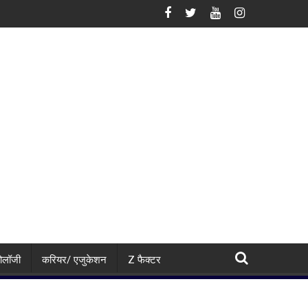
पहले खत्म, सपा के हंगामे के बीच स्पीकर ने सदन किया अनिश्चितकाल के लिए स्थगित
विधानसभा में हंगामे पर CM योगी का सपा पर बड़ा हमला,
नोलॉजी
करियर/ एजुकेशन
Z फैक्टर