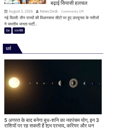
से
बढ़ाई सियासी हलचल
आत्ममंथन
बिहार
का
August 3, 2026
News Desk
on
Comments Off
की
किया
नई दिल्ली: तीन राज्यों की विधानसभा सीटों पर हुए उपचुनाव के नतीजों
30
राजनीति
ऐलान
ने भारतीय जनता पार्टी...
साल
में
का
देश
राजनीति
हलचल,
किला
BJP
ढहा,
को
धर्म
दतिया
दी
में
खुली
भी
चेतावनी;
BJP
JDU
को
ने
बड़ा
भी
झटका,
सुनाई
गुजरात
खरी-
ने
खरी
बचाई
साख;
3
5 अगस्त के बाद बनेगा बुध-शनि का नवपंचम योग, इन 3
उपचुनावों
राशियों पर रह सकती है शुभ प्रभाव, करियर और धन