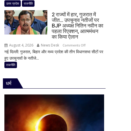
चढ़ावा
उत्तर प्रदेश
राजनीति
टीम
मामले
बदली,
2 राज्यों में हार, गुजरात में
पर
नई
जीत… उपचुनाव नतीजों पर
विधानसभा
BJP अध्यक्ष नितिन नवीन का
जिम्मेदारियां
में
पहला रिएक्शन, आत्ममंथन
घोषित
सीएम
का किया ऐलान
योगी
August 4, 2026
News Desk
on
Comments Off
का
नई दिल्ली: गुजरात, बिहार और मध्य प्रदेश की तीन विधानसभा सीटों पर
2
बड़ा
हुए उपचुनावों के नतीजे...
राज्यों
बयान,
में
राजनीति
बोले-
हार,
SIT
गुजरात
जांच
धर्म
में
में
जीत…
किसी
उपचुनाव
साधु-
नतीजों
संत
पर
की
BJP
भूमिका
अध्यक्ष
नहीं
नितिन