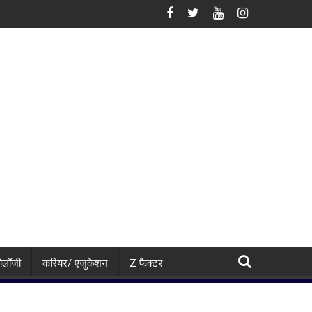
ट्रांसफार्मर ठप, अगले 48 घंटे के लिए हाई अलर्ट
1 साल की FD पर कितना दे रहा है Bank of Baroda? सीनियर सिटीज
नोलॉजी
करियर/ एजुकेशन
Z फैक्टर