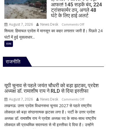
हमला!
राय
आफत! 145 सड़कें बंद, 224
छात्र
ने
ट्रांसफार्मर ठप, अगले 48
ने
RLD
घंटे के लिए हाई अलर्ट
की
से
August 7, 2026
News Desk
on
Comments Off
अंधाधुंध
दिया
शिमला: हिमाचल प्रदेश में मानसून का कहर लगातार जारी है। पिछले 24
हिमाचल
फायरिंग,
इस्तीफा
घंटों में हुई मूसलाधार...
में
शिक्षक
बारिश
राज्य
समेत
बनी
4
बड़ी
की
राजनीति
आफत!
मौत,
145
कई
सड़कें
घायल
बंद,
यूपी चुनाव से पहले जयंत चौधरी को बड़ा झटका, प्रदेश
224
अध्यक्ष डॉ. रामाशीष राय ने RLD से दिया इस्तीफा
ट्रांसफार्मर
August 7, 2026
News Desk
on
Comments Off
ठप,
लखनऊ: उत्तर प्रदेश विधानसभा चुनाव 2027 से पहले राष्ट्रीय
यूपी
अगले
लोकदल को बड़ा संगठनात्मक झटका लगा है। पार्टी के उत्तर प्रदेश
चुनाव
48
अध्यक्ष डॉ. रामाशीष राय ने प्रदेश अध्यक्ष पद के साथ-साथ राष्ट्रीय
से
घंटे
लोकदल की प्राथमिक सदस्यता से भी इस्तीफा दे दिया है। उन्होंने
पहले
के