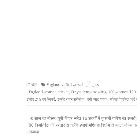
खेल
England vs Sri Lanka highlights
,
,
,
England women cricket
Freya Kemp bowling
ICC women T20 
,
,
,
इंग्लैंड 219 रन रिकॉर्ड
इंग्लैंड बनाम श्रीलंका
डैनी व्याट शतक
महिला क्रिकेट वर्ल्ड 
Post
आज का मौसम: यूपी-बिहार समेत 16 राज्यों में तूफानी बारिश का अलर्ट
navigation
80 किमी/घंटा की रफ्तार से चलेंगी हवाएं; पश्चिमी विक्षोभ से बदला मौसम क
मिजाज