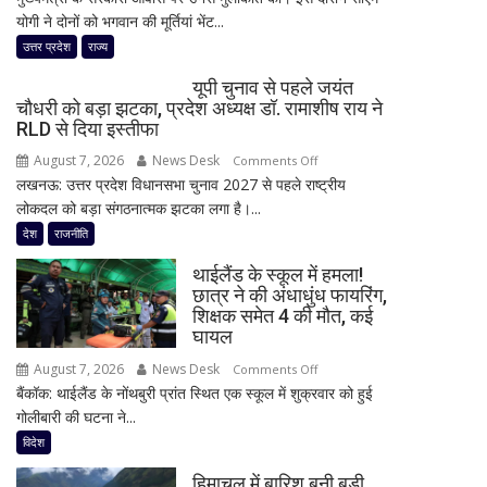
योगी ने दोनों को भगवान की मूर्तियां भेंट...
ने
सीएम
उत्तर प्रदेश
राज्य
योगी
यूपी चुनाव से पहले जयंत
से
चौधरी को बड़ा झटका, प्रदेश अध्यक्ष डॉ. रामाशीष राय ने
की
RLD से दिया इस्तीफा
मुलाकात,
August 7, 2026
News Desk
on
Comments Off
‘बंटवारा
लखनऊ: उत्तर प्रदेश विधानसभा चुनाव 2027 से पहले राष्ट्रीय
यूपी
1947’
लोकदल को बड़ा संगठनात्मक झटका लगा है।...
चुनाव
के
से
देश
राजनीति
प्रमोशन
पहले
में
थाईलैंड के स्कूल में हमला!
जयंत
कही
छात्र ने की अंधाधुंध फायरिंग,
चौधरी
दिल
शिक्षक समेत 4 की मौत, कई
को
की
घायल
बड़ा
बात
August 7, 2026
News Desk
on
Comments Off
झटका,
बैंकॉक: थाईलैंड के नोंथबुरी प्रांत स्थित एक स्कूल में शुक्रवार को हुई
थाईलैंड
प्रदेश
गोलीबारी की घटना ने...
के
अध्यक्ष
स्कूल
विदेश
डॉ.
में
रामाशीष
हिमाचल में बारिश बनी बड़ी