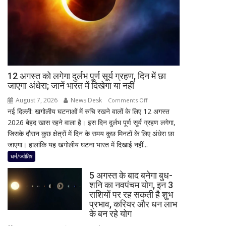
मिली
नवीन
का
पहला
रिएक्शन,
आत्ममंथन
का
किया
12 अगस्त को लगेगा दुर्लभ पूर्ण सूर्य ग्रहण, दिन में छा
जाएगा अंधेरा; जानें भारत में दिखेगा या नहीं
ऐलान
August 7, 2026
News Desk
on
Comments Off
नई दिल्ली: खगोलीय घटनाओं में रुचि रखने वालों के लिए 12 अगस्त
12
2026 बेहद खास रहने वाला है। इस दिन दुर्लभ पूर्ण सूर्य ग्रहण लगेगा,
अगस्त
जिसके दौरान कुछ क्षेत्रों में दिन के समय कुछ मिनटों के लिए अंधेरा छा
को
जाएगा। हालांकि यह खगोलीय घटना भारत में दिखाई नहीं...
लगेगा
दुर्लभ
धर्म/ज्योतिष
पूर्ण
5 अगस्त के बाद बनेगा बुध-
सूर्य
शनि का नवपंचम योग, इन 3
ग्रहण,
राशियों पर रह सकती है शुभ
दिन
प्रभाव, करियर और धन लाभ
में
के बन रहे योग
छा