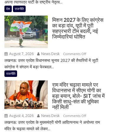
अपना त्यागपत्र पार्टी के राष्ट्रीय नेतृत्व...
जयंत
लिए
चौधरी
देश
राजनीति
हाई
को
अलर्ट
मिशन 2027 के लिए कांग्रेस
बड़ा
का बड़ा दांव, यूपी में पूरी
झटका,
सहप्रभारी टीम बदली, नई
प्रदेश
जिम्मेदारियां घोषित
अध्यक्ष
डॉ.
August 7, 2026
News Desk
on
रामाशीष
Comments Off
लखनऊ: उत्तर प्रदेश विधानसभा चुनाव 2027 की तैयारियों में जुटी
मिशन
राय
कांग्रेस ने संगठन में बड़ा फेरबदल...
2027
ने
के
RLD
राजनीति
लिए
से
राम मंदिर चढ़ावा मामले पर
कांग्रेस
दिया
विधानसभा में सीएम योगी का
का
इस्तीफा
बड़ा बयान, बोले- SIT जांच में
बड़ा
किसी साधु-संत की भूमिका
दांव,
नहीं मिली
यूपी
August 4, 2026
News Desk
on
Comments Off
में
लखनऊ: उत्तर प्रदेश के मुख्यमंत्री योगी आदित्यनाथ ने अयोध्या राम
राम
पूरी
मंदिर के चढ़ावा मामले को लेकर...
मंदिर
सहप्रभारी