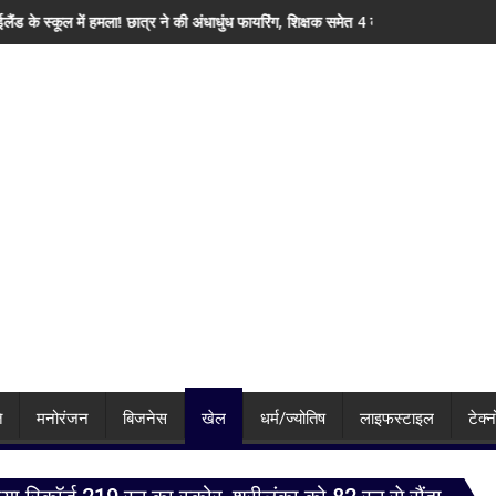
 अंधाधुंध फायरिंग, शिक्षक समेत 4 की मौत, कई घायल
हिमाचल में बारिश बनी बड़ी आफत! 145 सड़कें बंद, 224 
ि
मनोरंजन
बिजनेस
खेल
धर्म/ज्योतिष
लाइफस्टाइल
टेक्