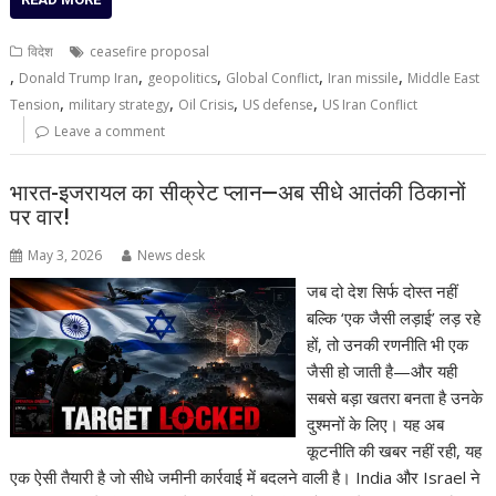
विदेश
ceasefire proposal
,
,
,
,
,
Donald Trump Iran
geopolitics
Global Conflict
Iran missile
Middle East
,
,
,
,
Tension
military strategy
Oil Crisis
US defense
US Iran Conflict
Leave a comment
भारत-इजरायल का सीक्रेट प्लान—अब सीधे आतंकी ठिकानों
पर वार!
May 3, 2026
News desk
जब दो देश सिर्फ दोस्त नहीं
बल्कि ‘एक जैसी लड़ाई’ लड़ रहे
हों, तो उनकी रणनीति भी एक
जैसी हो जाती है—और यही
सबसे बड़ा खतरा बनता है उनके
दुश्मनों के लिए। यह अब
कूटनीति की खबर नहीं रही, यह
एक ऐसी तैयारी है जो सीधे जमीनी कार्रवाई में बदलने वाली है। India और Israel ने