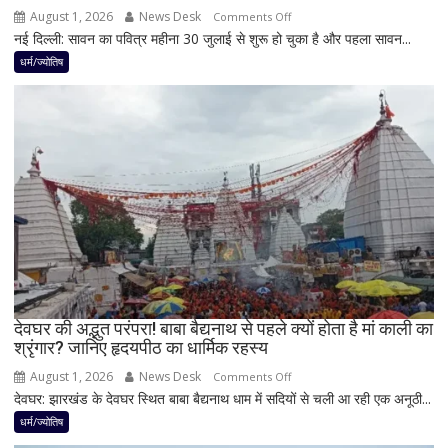
करियर
August 1, 2026
News Desk
on
Comments Off
और
नई दिल्ली: सावन का पवित्र महीना 30 जुलाई से शुरू हो चुका है और पहला सावन...
सावन
धन
में
धर्म/ज्योतिष
लाभ
शिवलिंग
के
पर
बन
बेलपत्र
रहे
चढ़ाने
योग
से
पहले
जान
लें
ये
4
अहम
नियम,
देवघर की अद्भुत परंपरा! बाबा बैद्यनाथ से पहले क्यों होता है मां काली का
श्रृंगार? जानिए हृदयपीठ का धार्मिक रहस्य
तभी
पूर्ण
August 1, 2026
News Desk
on
Comments Off
मानी
देवघर: झारखंड के देवघर स्थित बाबा बैद्यनाथ धाम में सदियों से चली आ रही एक अनूठी...
देवघर
जाती
की
धर्म/ज्योतिष
है
अद्भुत