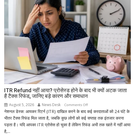
कर
लें
सही
तारीख,
शुभ
मुहूर्त
और
व्रत
का
महत्व
ITR Refund नहीं आया? प्रोसेस्ड होने के बाद भी क्यों अटक जाता
है टैक्स रिफंड, जानिए बड़े कारण और समाधान
August 5, 2026
News Desk
on
Comments Off
नेशनल डेस्क: आयकर रिटर्न (ITR) दाखिल करने के बाद कई करदाताओं को 24 घंटे के
ITR
भीतर टैक्स रिफंड मिल जाता है, जबकि कुछ लोगों को कई सप्ताह तक इंतजार करना
Refund
पड़ता है। यदि आपका ITR प्रोसेस हो चुका है लेकिन रिफंड अभी तक खाते में नहीं आया
नहीं
है,...
आया?