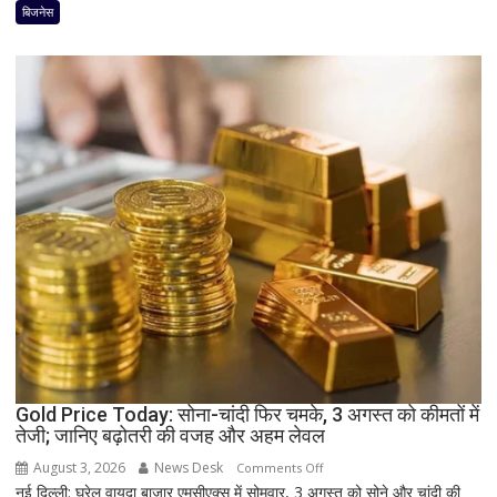
प्रोसेस्ड
बिजनेस
होने
के
बाद
भी
क्यों
अटक
जाता
है
टैक्स
रिफंड,
जानिए
बड़े
कारण
और
समाधान
Gold Price Today: सोना-चांदी फिर चमके, 3 अगस्त को कीमतों में
तेजी; जानिए बढ़ोतरी की वजह और अहम लेवल
August 3, 2026
News Desk
on
Comments Off
नई दिल्ली: घरेलू वायदा बाजार एमसीएक्स में सोमवार, 3 अगस्त को सोने और चांदी की
Gold