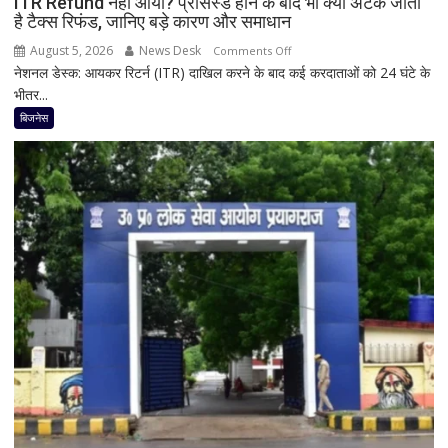
ITR Refund नहीं आया? प्रोसेस्ड होने के बाद भी क्यों अटक जाता
है टैक्स रिफंड, जानिए बड़े कारण और समाधान
August 5, 2026
News Desk
on
Comments Off
नेशनल डेस्क: आयकर रिटर्न (ITR) दाखिल करने के बाद कई करदाताओं को 24 घंटे के
ITR
भीतर...
Refund
नहीं
बिजनेस
आया?
प्रोसेस्ड
होने
के
बाद
भी
क्यों
अटक
जाता
है
टैक्स
रिफंड,
जानिए
बड़े
कारण