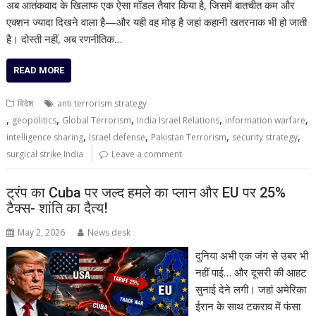
अब आतंकवाद के खिलाफ एक ऐसा मॉडल तैयार किया है, जिसमें बातचीत कम और
एक्शन ज्यादा दिखने वाला है—और यही वह मोड़ है जहां कहानी खतरनाक भी हो जाती
है। दोस्ती नहीं, अब रणनीतिक…
READ MORE
विदेश
anti terrorism strategy
,
,
,
,
,
geopolitics
Global Terrorism
India Israel Relations
information warfare
,
,
,
,
intelligence sharing
Israel defense
Pakistan Terrorism
security strategy
surgical strike India
Leave a comment
ट्रंप का Cuba पर जल्द हमले का प्लान और EU पर 25%
टैक्स- शांति का दैत्य!
May 2, 2026
News desk
दुनिया अभी एक जंग से उबर भी
नहीं पाई… और दूसरी की आहट
सुनाई देने लगी। जहां अमेरिका
ईरान के साथ टकराव में फंसा