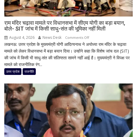
सदन
किया
अनिश्चितकाल
के
राम मंदिर चढ़ावा मामले पर विधानसभा में सीएम योगी का बड़ा बयान,
बोले- SIT जांच में किसी साधु-संत की भूमिका नहीं मिली
लिए
स्थगित
August 4, 2026
News Desk
on
Comments Off
लखनऊ: उत्तर प्रदेश के मुख्यमंत्री योगी आदित्यनाथ ने अयोध्या राम मंदिर के चढ़ावा
राम
मामले को लेकर विधानसभा में बड़ा बयान दिया। उन्होंने कहा कि विशेष जांच दल (SIT)
मंदिर
की जांच में किसी भी साधु-संत की संलिप्तता सामने नहीं आई है। मुख्यमंत्री ने विपक्ष पर
चढ़ावा
मामले को राजनीतिक रंग...
मामले
पर
उत्तर प्रदेश
राजनीति
विधानसभा
में
सीएम
योगी
का
बड़ा
बयान,
बोले-
SIT