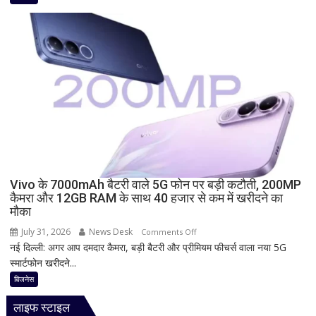
महीने
की
शुरुआत
में
बड़ी
राहत,
19
किलो
कमर्शियल
सिलेंडर
हुआ
₹209
Vivo के 7000mAh बैटरी वाले 5G फोन पर बड़ी कटौती, 200MP
कैमरा और 12GB RAM के साथ 40 हजार से कम में खरीदने का
तक
मौका
सस्ता,
जानिए
July 31, 2026
News Desk
on
Comments Off
आपके
नई दिल्ली: अगर आप दमदार कैमरा, बड़ी बैटरी और प्रीमियम फीचर्स वाला नया 5G
Vivo
शहर
स्मार्टफोन खरीदने...
के
का
7000mAh
बिजनेस
नया
बैटरी
रेट
लाइफ स्टाइल
वाले