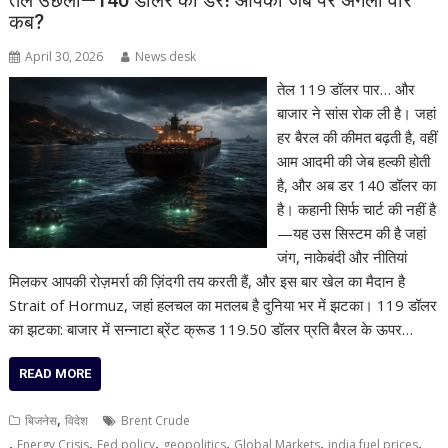
तेल उछला—140 डॉलर का डर! आपकी जेब पर अगला वार
कब?
April 30, 2026
News desk
तेल 119 डॉलर पार… और
बाजार ने सांस रोक ली है। जहां
हर बैरल की कीमत बढ़ती है, वहीं
आम आदमी की जेब हल्की होती
है, और अब डर 140 डॉलर का
है। कहानी सिर्फ चार्ट की नहीं है
—यह उस सिस्टम की है जहां
जंग, नाकेबंदी और नीतियां
मिलकर आपकी रोज़मर्रा की ज़िंदगी तय करती हैं, और इस बार खेल का मैदान है
Strait of Hormuz, जहां हलचल का मतलब है दुनिया भर में झटका। 119 डॉलर
का झटका: बाजार में सन्नाटा ब्रेंट क्रूड 119.50 डॉलर प्रति बैरल के ऊपर…
READ MORE
,
बिजनेस
विदेश
Brent Crude
,
,
,
,
,
,
Energy Crisis
Fed policy
geopolitics
Global Markets
india fuel prices