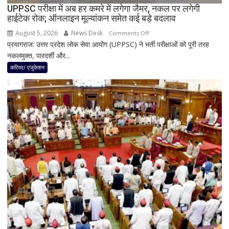
UPPSC परीक्षा में अब हर कमरे में लगेगा जैमर, नकल पर लगेगी
और
हाईटेक रोक; ऑनलाइन मूल्यांकन समेत कई बड़े बदलाव
समाधान
August 5, 2026
News Desk
on
Comments Off
प्रयागराज: उत्तर प्रदेश लोक सेवा आयोग (UPPSC) ने भर्ती परीक्षाओं को पूरी तरह
UPPSC
नकलमुक्त, पारदर्शी और...
परीक्षा
में
करियर/ एजुकेशन
अब
हर
कमरे
में
लगेगा
जैमर,
नकल
पर
लगेगी
हाईटेक
रोक;
ऑनलाइन
मूल्यांकन
समेत