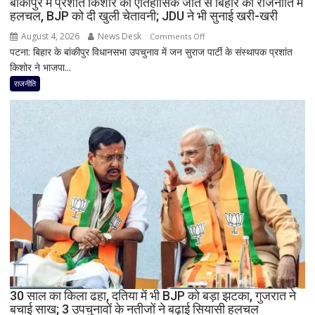
बांकीपुर में प्रशांत किशोर की ऐतिहासिक जीत से बिहार की राजनीति में
हलचल, BJP को दी खुली चेतावनी; JDU ने भी सुनाई खरी-खरी
पहला
रिएक्शन,
August 4, 2026
News Desk
on
Comments Off
आत्ममंथन
पटना: बिहार के बांकीपुर विधानसभा उपचुनाव में जन सुराज पार्टी के संस्थापक प्रशांत
बांकीपुर
का
किशोर ने भाजपा...
में
किया
प्रशांत
राजनीति
ऐलान
किशोर
की
ऐतिहासिक
जीत
से
बिहार
की
राजनीति
में
हलचल,
BJP
को
दी
30 साल का किला ढहा, दतिया में भी BJP को बड़ा झटका, गुजरात ने
खुली
बचाई साख; 3 उपचुनावों के नतीजों ने बढ़ाई सियासी हलचल
चेतावनी;