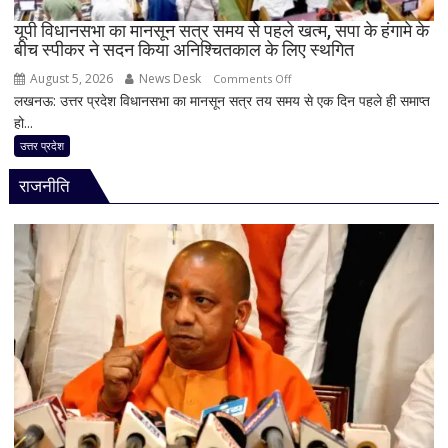
कई
यूपी विधानसभा का मानसून सत्र समय से पहले खत्म, सपा के हंगामे के
बड़े
बीच स्पीकर ने सदन किया अनिश्चितकाल के लिए स्थगित
बदलाव
August 5, 2026
News Desk
on
Comments Off
लखनऊ: उत्तर प्रदेश विधानसभा का मानसून सत्र तय समय से एक दिन पहले ही समाप्त
यूपी
हो...
विधानसभा
का
उत्तर प्रदेश
मानसून
राजनीति
सत्र
समय
से
पहले
खत्म,
सपा
के
हंगामे
के
बीच
स्पीकर
ने