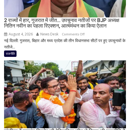
जांच
में
किसी
2 राज्यों में हार, गुजरात में जीत… उपचुनाव नतीजों पर BJP अध्यक्ष
साधु-
नितिन नवीन का पहला रिएक्शन, आत्ममंथन का किया ऐलान
संत
की
August 4, 2026
News Desk
on
Comments Off
भूमिका
नई दिल्ली: गुजरात, बिहार और मध्य प्रदेश की तीन विधानसभा सीटों पर हुए उपचुनावों के
2
नहीं
नतीजे...
राज्यों
मिली
में
राजनीति
हार,
गुजरात
में
जीत…
उपचुनाव
नतीजों
पर
BJP
अध्यक्ष
नितिन
नवीन
का