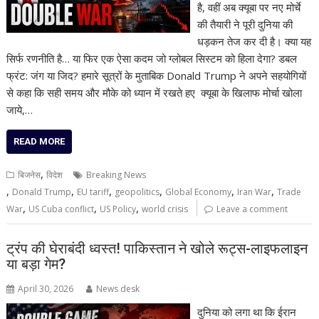
है, वहीं अब क्यूबा पर नए मोर्चे
की तैयारी ने पूरी दुनिया की
धड़कन तेज कर दी है। क्या यह
सिर्फ रणनीति है… या फिर एक ऐसा कदम जो ग्लोबल सिस्टम को हिला देगा? डबल
फ्रंट: जंग या जिद? हमारे सूत्रों के मुताबिक Donald Trump ने अपने सहयोगियों
से कहा कि सही समय और मौके को ध्यान में रखते हए क्यूबा के खिलाफ मोर्चा खोला
जाये,…
READ MORE
,
बिजनेस
विदेश
Breaking News
,
,
,
,
,
,
Donald Trump
EU tariff
geopolitics
Global Economy
Iran War
Trade
,
,
,
War
US Cuba conflict
US Policy
world crisis
Leave a comment
ट्रंप की घेराबंदी ध्वस्त! पाकिस्तान ने खोले रूट्स-लाइफलाइन
या बड़ा गेम?
April 30, 2026
News desk
दुनिया को लगा था कि ईरान