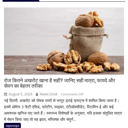
5G
फोन
पर
बड़ी
कटौती,
200MP
कैमरा
और
12GB
RAM
के
साथ
40
रोज कितने अखरोट खाना है सही? जानिए सही मात्रा, फायदे और
सेवन का बेहतर तरीका
हजार
से
August 5, 2026
News Desk
on
Comments Off
कम
नई दिल्ली: अखरोट को पोषक तत्वों से भरपूर ड्राई फ्रूट्स में शामिल किया जाता है।
रोज
में
इसमें ओमेगा-3 फैटी एसिड, प्रोटीन, फाइबर, एंटीऑक्सीडेंट, विटामिन-ई और कई
कितने
खरीदने
आवश्यक खनिज पाए जाते हैं। स्वास्थ्य विशेषज्ञों के अनुसार, यदि इसका संतुलित मात्रा
अखरोट
का
में सेवन किया जाए तो यह हृदय, मस्तिष्क और संपूर्ण...
खाना
मौका
है
लाइफस्टाइल