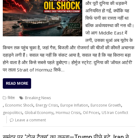
और पूरी दुनिया की धड़कनें
अनियमित हो गईं, क्योंकि यह
सिर्फ पानी का रास्ता नहीं था
बल्कि अर्थव्यवस्था की नस थी।
जो आग Middle East में
लगी, उसका धुआं अब यूरोप के
किचन तक पहुंच चुका है, जहां गैस, बिजली और रोजमर्रा की चीजों की कीमतें अचानक
दहाड़ने लगी हैं। सवाल यह नहीं कि संकट आया है, सवाल यह है कि यह कितना बड़ा
होने वाला है और किसे सबसे पहले डुबोएगा। होर्मुज स्ट्रेट: दुनिया की ‘ऑयल आर्टरी’
पर ताला Strait of Hormuz सिर्फ…
READ MORE
विदेश
Breaking News
,
,
,
,
,
Economic Shock
Energy Crisis
Europe Inflation
Eurozone Growth
,
,
,
,
geopolitics
Global Economy
Hormuz Crisis
Oil Prices
US Iran Conflict
Leave a comment
समंदर पर ‘टोल टैक्स’ का कब्जा—Trump पीछे हटे, Iran ने