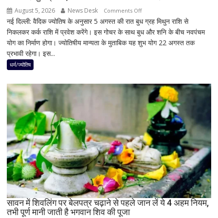
नतीजों
August 5, 2026
News Desk
on
Comments Off
ने
नई दिल्ली: वैदिक ज्योतिष के अनुसार 5 अगस्त की रात बुध ग्रह मिथुन राशि से
5
बढ़ाई
निकलकर कर्क राशि में प्रवेश करेंगे। इस गोचर के साथ बुध और शनि के बीच नवपंचम
अगस्त
सियासी
योग का निर्माण होगा। ज्योतिषीय मान्यता के मुताबिक यह शुभ योग 22 अगस्त तक
के
हलचल
प्रभावी रहेगा। इस...
बाद
बनेगा
धर्म/ज्योतिष
बुध-
शनि
का
नवपंचम
योग,
इन
3
राशियों
पर
रह
सकती
है
सावन में शिवलिंग पर बेलपत्र चढ़ाने से पहले जान लें ये 4 अहम नियम,
शुभ
तभी पूर्ण मानी जाती है भगवान शिव की पूजा
प्रभाव,