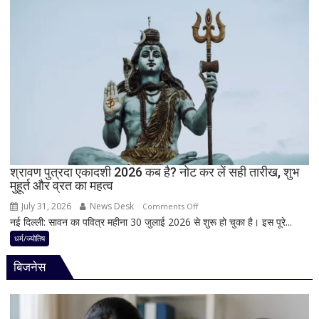
भगवान
परंपरा!
शिव
बाबा
की
बैद्यनाथ
पूजा
से
पहले
क्यों
होता
है
मां
काली
का
श्रावण पुत्रदा एकादशी 2026 कब है? नोट कर लें सही तारीख, शुभ
मुहूर्त और व्रत का महत्व
श्रृंगार?
जानिए
July 31, 2026
News Desk
on
Comments Off
हृदयपीठ
नई दिल्ली: सावन का पवित्र महीना 30 जुलाई 2026 से शुरू हो चुका है। इस पूरे...
श्रावण
का
पुत्रदा
धर्म/ज्योतिष
धार्मिक
एकादशी
रहस्य
बिजनेस
2026
कब
है?
नोट