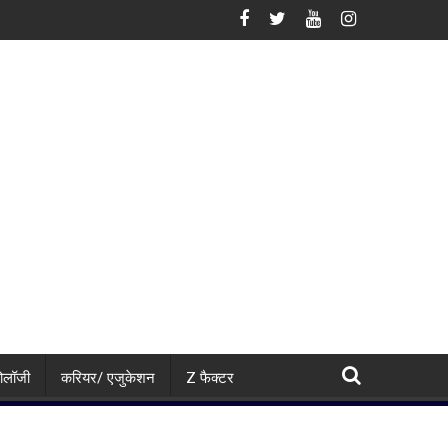
ेशों की सूची से नाम गायब, अब इस्लामाबाद ने दी सफाई
मेटा पर कोर्ट का बड़ा एक्शन! बच्चों को नुकसान पहुंचाने के आरोप में 567 म
नोलॉजी
करियर/ एजुकेशन
Z फैक्टर