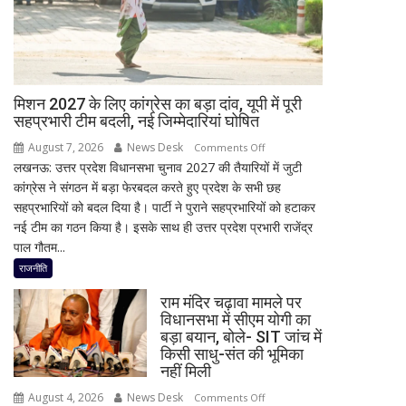
अब
इस्लामाबाद
ने
दी
सफाई
मिशन 2027 के लिए कांग्रेस का बड़ा दांव, यूपी में पूरी
सहप्रभारी टीम बदली, नई जिम्मेदारियां घोषित
August 7, 2026
News Desk
on
Comments Off
लखनऊ: उत्तर प्रदेश विधानसभा चुनाव 2027 की तैयारियों में जुटी
मिशन
कांग्रेस ने संगठन में बड़ा फेरबदल करते हुए प्रदेश के सभी छह
2027
सहप्रभारियों को बदल दिया है। पार्टी ने पुराने सहप्रभारियों को हटाकर
के
नई टीम का गठन किया है। इसके साथ ही उत्तर प्रदेश प्रभारी राजेंद्र
लिए
पाल गौतम...
कांग्रेस
का
राजनीति
बड़ा
राम मंदिर चढ़ावा मामले पर
दांव,
विधानसभा में सीएम योगी का
यूपी
बड़ा बयान, बोले- SIT जांच में
में
किसी साधु-संत की भूमिका
पूरी
नहीं मिली
सहप्रभारी
August 4, 2026
News Desk
on
Comments Off
टीम