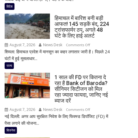
हमला!
विदेश
छात्र
हिमाचल में बारिश बनी बड़ी
ने
आफत! 145 सड़कें बंद, 224
की
ट्रांसफार्मर ठप, अगले 48
अंधाधुंध
घंटे के लिए हाई अलर्ट
फायरिंग,
August 7, 2026
News Desk
on
Comments Off
शिक्षक
शिमला: हिमाचल प्रदेश में मानसून का कहर लगातार जारी है। पिछले 24
हिमाचल
समेत
घंटों में हुई मूसलाधार...
में
4
बारिश
राज्य
की
बनी
मौत,
1 साल की FD पर कितना दे
बड़ी
कई
रहा है Bank of Baroda?
आफत!
घायल
सीनियर सिटीजन को मिल
145
रहा ज्यादा फायदा, जानिए नई
सड़कें
ब्याज दरें
बंद,
August 7, 2026
News Desk
on
Comments Off
224
नई दिल्ली: अगर आप सुरक्षित निवेश के लिए फिक्स्ड डिपॉजिट (FD) में
1
ट्रांसफार्मर
पैसा लगाने की योजना...
साल
ठप,
की
बिजनेस
अगले
FD