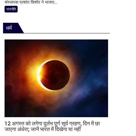
भूमिका
संस्थापक प्रशांत किशोर ने भाजपा...
में
अध्यक्ष
नहीं
प्रशांत
राजनीति
नितिन
मिली
किशोर
नवीन
की
का
धर्म
ऐतिहासिक
पहला
जीत
रिएक्शन,
से
आत्ममंथन
बिहार
का
की
किया
राजनीति
ऐलान
में
हलचल,
BJP
को
दी
खुली
चेतावनी;
JDU
ने
12 अगस्त को लगेगा दुर्लभ पूर्ण सूर्य ग्रहण, दिन में छा
जाएगा अंधेरा; जानें भारत में दिखेगा या नहीं
भी
सुनाई