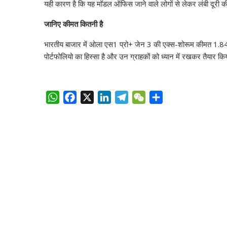
यही कारण है कि यह मॉडल ऑफिस जाने वाले लोगों से लेकर लंबी दूरी क
जानिए कीमत कितनी है
भारतीय बाजार में ओला एस1 प्रो+ जेन 3 की एक्स-शोरूम कीमत 1.84 
पोर्टफोलियो का हिस्सा है और उन ग्राहकों को ध्यान में रखकर तैयार किय
W
F
X
L
T
W
S
h
a
i
e
e
h
a
c
n
l
C
a
t
e
k
e
h
r
s
b
e
g
a
e
A
o
d
r
t
p
o
I
a
p
k
n
m