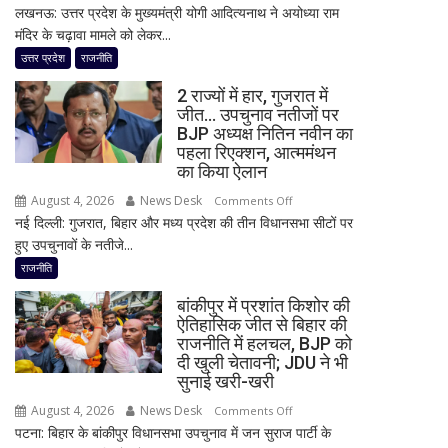
लखनऊ: उत्तर प्रदेश के मुख्यमंत्री योगी आदित्यनाथ ने अयोध्या राम
राम
बदली,
मंदिर के चढ़ावा मामले को लेकर...
मंदिर
नई
चढ़ावा
उत्तर प्रदेश
राजनीति
जिम्मेदारियां
मामले
घोषित
2 राज्यों में हार, गुजरात में
पर
जीत… उपचुनाव नतीजों पर
विधानसभा
BJP अध्यक्ष नितिन नवीन का
में
पहला रिएक्शन, आत्ममंथन
सीएम
का किया ऐलान
योगी
August 4, 2026
News Desk
on
Comments Off
का
नई दिल्ली: गुजरात, बिहार और मध्य प्रदेश की तीन विधानसभा सीटों पर
2
बड़ा
हुए उपचुनावों के नतीजे...
राज्यों
बयान,
में
राजनीति
बोले-
हार,
SIT
बांकीपुर में प्रशांत किशोर की
गुजरात
जांच
ऐतिहासिक जीत से बिहार की
में
राजनीति में हलचल, BJP को
में
जीत…
दी खुली चेतावनी; JDU ने भी
किसी
उपचुनाव
सुनाई खरी-खरी
साधु-
नतीजों
संत
August 4, 2026
News Desk
on
Comments Off
पर
की
पटना: बिहार के बांकीपुर विधानसभा उपचुनाव में जन सुराज पार्टी के
बांकीपुर
BJP