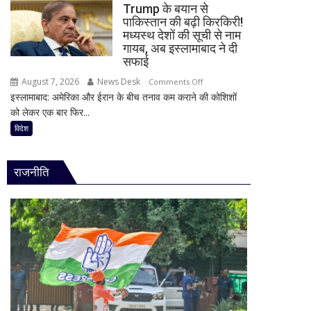
48
Trump के बयान से
पर
घंटे
पाकिस्तान की बढ़ी किरकिरी!
कितना
मध्यस्थ देशों की सूची से नाम
के
दे
गायब, अब इस्लामाबाद ने दी
लिए
रहा
सफाई
हाई
है
अलर्ट
August 7, 2026
News Desk
on
Comments Off
Bank
इस्लामाबाद: अमेरिका और ईरान के बीच तनाव कम कराने की कोशिशों
Trump
of
को लेकर एक बार फिर...
के
Baroda?
बयान
विदेश
सीनियर
से
सिटीजन
पाकिस्तान
को
राजनीति
की
मिल
बढ़ी
रहा
किरकिरी!
ज्यादा
मध्यस्थ
फायदा,
देशों
जानिए
की
नई
सूची
ब्याज
से
दरें
नाम
गायब,