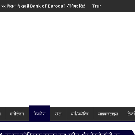
f Baroda? सीनियर सिटीजन को मिल रहा ज्यादा फायदा, जानिए नई ब्याज दरें
Trump के बयान से पाकिस्तान की बढ़ी किरकिरी! मध्यस्थ द
ि
मनोरंजन
बिजनेस
खेल
धर्म/ज्योतिष
लाइफस्टाइल
टेक्