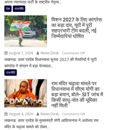
अपना त्यागपत्र पार्टी के राष्ट्रीय नेतृत्व...
जयंत
लिए
चौधरी
देश
राजनीति
हाई
को
अलर्ट
मिशन 2027 के लिए कांग्रेस
बड़ा
का बड़ा दांव, यूपी में पूरी
झटका,
सहप्रभारी टीम बदली, नई
प्रदेश
जिम्मेदारियां घोषित
अध्यक्ष
डॉ.
August 7, 2026
News Desk
on
रामाशीष
Comments Off
लखनऊ: उत्तर प्रदेश विधानसभा चुनाव 2027 की तैयारियों में जुटी
मिशन
राय
कांग्रेस ने संगठन में बड़ा फेरबदल...
2027
ने
के
RLD
राजनीति
लिए
से
राम मंदिर चढ़ावा मामले पर
कांग्रेस
दिया
विधानसभा में सीएम योगी का
का
इस्तीफा
बड़ा बयान, बोले- SIT जांच में
बड़ा
किसी साधु-संत की भूमिका
दांव,
नहीं मिली
यूपी
August 4, 2026
News Desk
on
Comments Off
में
लखनऊ: उत्तर प्रदेश के मुख्यमंत्री योगी आदित्यनाथ ने अयोध्या राम
राम
पूरी
मंदिर के चढ़ावा मामले को लेकर...
मंदिर
सहप्रभारी