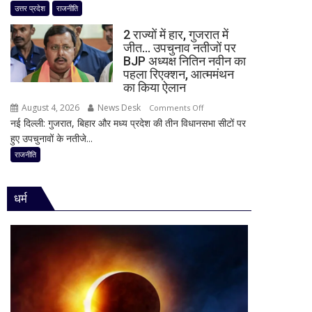
चढ़ावा
उत्तर प्रदेश
राजनीति
टीम
मामले
बदली,
2 राज्यों में हार, गुजरात में
पर
नई
जीत… उपचुनाव नतीजों पर
विधानसभा
BJP अध्यक्ष नितिन नवीन का
जिम्मेदारियां
में
पहला रिएक्शन, आत्ममंथन
घोषित
सीएम
का किया ऐलान
योगी
August 4, 2026
News Desk
on
Comments Off
का
नई दिल्ली: गुजरात, बिहार और मध्य प्रदेश की तीन विधानसभा सीटों पर
2
बड़ा
हुए उपचुनावों के नतीजे...
राज्यों
बयान,
में
राजनीति
बोले-
हार,
SIT
गुजरात
जांच
धर्म
में
में
जीत…
किसी
उपचुनाव
साधु-
नतीजों
संत
पर
की
BJP
भूमिका
अध्यक्ष
नहीं
नितिन