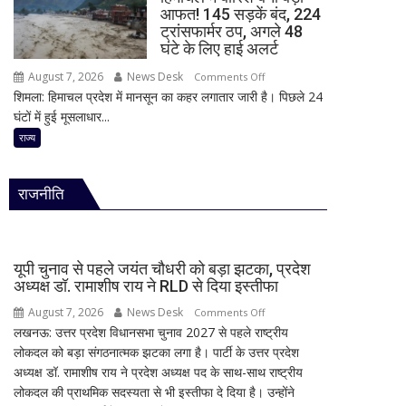
हमला!
राय
आफत! 145 सड़कें बंद, 224
छात्र
ने
ट्रांसफार्मर ठप, अगले 48
ने
RLD
घंटे के लिए हाई अलर्ट
की
से
August 7, 2026
News Desk
on
Comments Off
अंधाधुंध
दिया
शिमला: हिमाचल प्रदेश में मानसून का कहर लगातार जारी है। पिछले 24
हिमाचल
फायरिंग,
इस्तीफा
घंटों में हुई मूसलाधार...
में
शिक्षक
बारिश
राज्य
समेत
बनी
4
बड़ी
की
राजनीति
आफत!
मौत,
145
कई
सड़कें
घायल
बंद,
यूपी चुनाव से पहले जयंत चौधरी को बड़ा झटका, प्रदेश
224
अध्यक्ष डॉ. रामाशीष राय ने RLD से दिया इस्तीफा
ट्रांसफार्मर
August 7, 2026
News Desk
on
Comments Off
ठप,
लखनऊ: उत्तर प्रदेश विधानसभा चुनाव 2027 से पहले राष्ट्रीय
यूपी
अगले
लोकदल को बड़ा संगठनात्मक झटका लगा है। पार्टी के उत्तर प्रदेश
चुनाव
48
अध्यक्ष डॉ. रामाशीष राय ने प्रदेश अध्यक्ष पद के साथ-साथ राष्ट्रीय
से
घंटे
लोकदल की प्राथमिक सदस्यता से भी इस्तीफा दे दिया है। उन्होंने
पहले
के