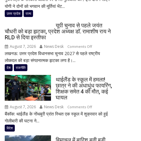
योगी ने दोनों को भगवान की मूर्तियां भेंट...
ने
सीएम
उत्तर प्रदेश
राज्य
योगी
यूपी चुनाव से पहले जयंत
से
चौधरी को बड़ा झटका, प्रदेश अध्यक्ष डॉ. रामाशीष राय ने
की
RLD से दिया इस्तीफा
मुलाकात,
August 7, 2026
News Desk
on
Comments Off
‘बंटवारा
लखनऊ: उत्तर प्रदेश विधानसभा चुनाव 2027 से पहले राष्ट्रीय
यूपी
1947’
लोकदल को बड़ा संगठनात्मक झटका लगा है।...
चुनाव
के
से
देश
राजनीति
प्रमोशन
पहले
में
थाईलैंड के स्कूल में हमला!
जयंत
कही
छात्र ने की अंधाधुंध फायरिंग,
चौधरी
दिल
शिक्षक समेत 4 की मौत, कई
को
की
घायल
बड़ा
बात
August 7, 2026
News Desk
on
Comments Off
झटका,
बैंकॉक: थाईलैंड के नोंथबुरी प्रांत स्थित एक स्कूल में शुक्रवार को हुई
थाईलैंड
प्रदेश
गोलीबारी की घटना ने...
के
अध्यक्ष
स्कूल
विदेश
डॉ.
में
रामाशीष
हिमाचल में बारिश बनी बड़ी