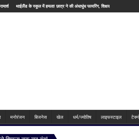
्तीफा
 हमला! छात्र ने की अंधाधुंध फायरिंग, शिक्षक समेत 4 की मौत, कई घायल
हिमाचल में बारिश बनी बड़ी आफत! 145
ि
मनोरंजन
बिजनेस
खेल
धर्म/ज्योतिष
लाइफस्टाइल
टेक्