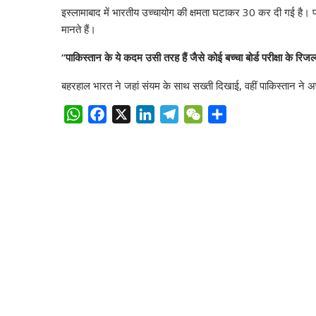
इस्लामाबाद में भारतीय उच्चायोग की क्षमता घटाकर 30 कर दी गई है। पा
मानते हैं।
“पाकिस्तान के ये कदम उसी तरह हैं जैसे कोई बच्चा बोर्ड परीक्षा के रि
बहरहाल भारत ने जहां संयम के साथ सख्ती दिखाई, वहीं पाकिस्तान ने अपने
W
F
X
L
T
W
S
h
a
i
e
e
h
a
c
n
l
C
a
t
e
k
e
h
r
s
b
e
g
a
e
A
o
d
r
t
p
o
I
a
p
k
n
m