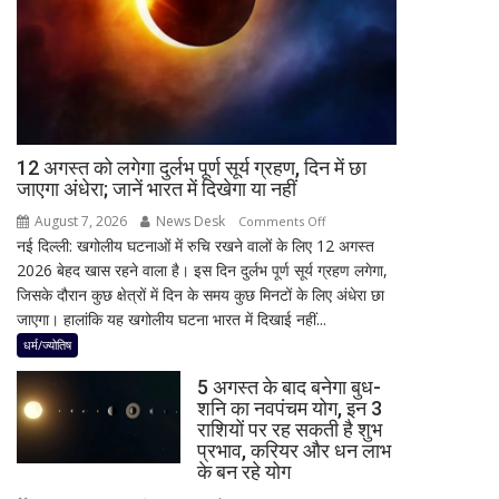
मिली
नवीन
का
पहला
रिएक्शन,
आत्ममंथन
का
किया
12 अगस्त को लगेगा दुर्लभ पूर्ण सूर्य ग्रहण, दिन में छा
जाएगा अंधेरा; जानें भारत में दिखेगा या नहीं
ऐलान
August 7, 2026
News Desk
on
Comments Off
नई दिल्ली: खगोलीय घटनाओं में रुचि रखने वालों के लिए 12 अगस्त
12
2026 बेहद खास रहने वाला है। इस दिन दुर्लभ पूर्ण सूर्य ग्रहण लगेगा,
अगस्त
जिसके दौरान कुछ क्षेत्रों में दिन के समय कुछ मिनटों के लिए अंधेरा छा
को
जाएगा। हालांकि यह खगोलीय घटना भारत में दिखाई नहीं...
लगेगा
दुर्लभ
धर्म/ज्योतिष
पूर्ण
5 अगस्त के बाद बनेगा बुध-
सूर्य
शनि का नवपंचम योग, इन 3
ग्रहण,
राशियों पर रह सकती है शुभ
दिन
प्रभाव, करियर और धन लाभ
में
के बन रहे योग
छा