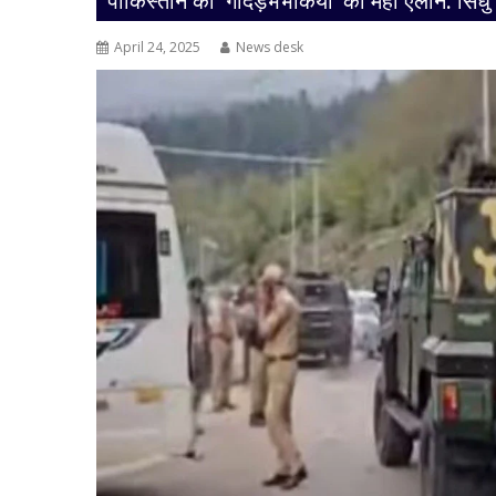
पाकिस्तान की ‘गीदड़भभकियों’ का महा ऐलान: सिंध
April 24, 2025
News desk