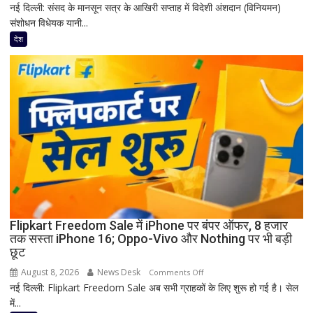
नई दिल्ली: संसद के मानसून सत्र के आखिरी सप्ताह में विदेशी अंशदान (विनियमन)
FCRA
संशोधन विधेयक यानी...
बिल
पर
देश
संसद
में
घमासान
तय!
कांग्रेस
ने
जारी
किया
3-
लाइन
व्हिप,
10
Flipkart Freedom Sale में iPhone पर बंपर ऑफर, 8 हजार
तक सस्ता iPhone 16; Oppo-Vivo और Nothing पर भी बड़ी
से
छूट
12
अगस्त
August 8, 2026
News Desk
on
Comments Off
तक
नई दिल्ली: Flipkart Freedom Sale अब सभी ग्राहकों के लिए शुरू हो गई है। सेल
Flipkart
सांसदों
में...
Freedom