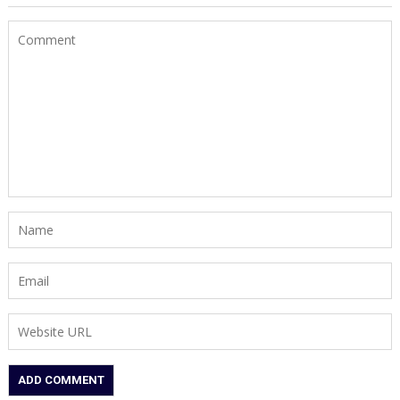
जाने
से
नाराज
पति
ने
सास
की
हत्या
का
रचा
खेल!
भूसे
में
जलाया
शव,
राख
में
मिलीं
हड्डियां
और