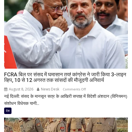
पर
पलटी
बस,
7
लोगों
की
मौत;
11
घायल
FCRA बिल पर संसद में घमासान तय! कांग्रेस ने जारी किया 3-लाइन
व्हिप, 10 से 12 अगस्त तक सांसदों की मौजूदगी अनिवार्य
August 8, 2026
News Desk
on
Comments Off
नई दिल्ली: संसद के मानसून सत्र के आखिरी सप्ताह में विदेशी अंशदान (विनियमन)
FCRA
बिल
संशोधन विधेयक यानी...
पर
देश
संसद
में
घमासान