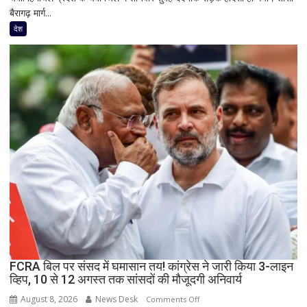
बैरागढ़ मार्ग...
में
बड़ा
देश
बस
हादसा:
तीसा-
बैरागढ़
मार्ग
पर
पलटी
बस,
7
लोगों
की
मौत;
11
घायल
FCRA बिल पर संसद में घमासान तय! कांग्रेस ने जारी किया 3-लाइन
व्हिप, 10 से 12 अगस्त तक सांसदों की मौजूदगी अनिवार्य
August 8, 2026
News Desk
on
Comments Off