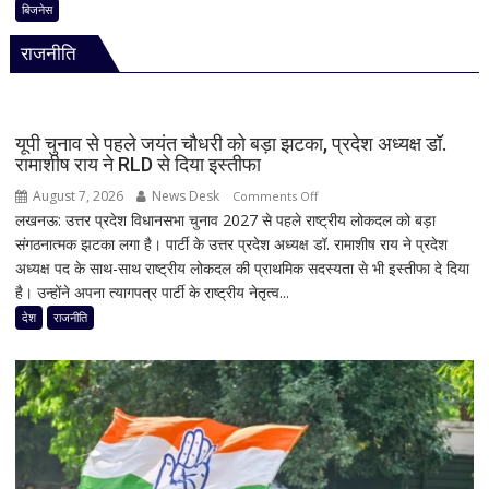
की
Sale
बिजनेस
मौजूदगी
में
अनिवार्य
राजनीति
iPhone
पर
बंपर
ऑफर,
यूपी चुनाव से पहले जयंत चौधरी को बड़ा झटका, प्रदेश अध्यक्ष डॉ.
8
रामाशीष राय ने RLD से दिया इस्तीफा
हजार
August 7, 2026
News Desk
on
Comments Off
तक
लखनऊ: उत्तर प्रदेश विधानसभा चुनाव 2027 से पहले राष्ट्रीय लोकदल को बड़ा
यूपी
सस्ता
संगठनात्मक झटका लगा है। पार्टी के उत्तर प्रदेश अध्यक्ष डॉ. रामाशीष राय ने प्रदेश
चुनाव
iPhone
अध्यक्ष पद के साथ-साथ राष्ट्रीय लोकदल की प्राथमिक सदस्यता से भी इस्तीफा दे दिया
से
16;
है। उन्होंने अपना त्यागपत्र पार्टी के राष्ट्रीय नेतृत्व...
पहले
Oppo-
जयंत
देश
राजनीति
Vivo
चौधरी
और
को
Nothing
बड़ा
पर
झटका,
भी
प्रदेश
बड़ी
अध्यक्ष
छूट
डॉ.