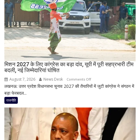
रामाशीष
राय
ने
RLD
से
दिया
इस्तीफा
मिशन 2027 के लिए कांग्रेस का बड़ा दांव, यूपी में पूरी सहप्रभारी टीम
बदली, नई जिम्मेदारियां घोषित
August 7, 2026
News Desk
on
Comments Off
लखनऊ: उत्तर प्रदेश विधानसभा चुनाव 2027 की तैयारियों में जुटी कांग्रेस ने संगठन में
मिशन
बड़ा फेरबदल...
2027
के
राजनीति
लिए
कांग्रेस
का
बड़ा
दांव,