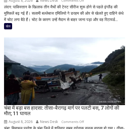
August 8, 2026
News Desk
on
Comments Off
लंदन: पाकिस्तान के खिलाफ तीन मैचों की टेस्ट सीरीज शुरू होने से पहले इंग्लैंड की
पाकिस्तान
मुश्किलें बढ़ गई हैं। सलामी बल्लेबाज एमिलियो गे डरहम की ओर से खेलते हुए दाहिने कंधे
सीरीज
में चोट लगा बैठे हैं। चोट के कारण उन्हें मैदान से बाहर जाना पड़ा और वह रिटायर्ड...
से
पहले
खेल
इंग्लैंड
को
बड़ा
झटका,
सलामी
बल्लेबाज
एमिलियो
गे
चोटिल;
टेस्ट
सीरीज
से
चंबा में बड़ा बस हादसा: तीसा-बैरागढ़ मार्ग पर पलटी बस, 7 लोगों की
हो
मौत; 11 घायल
सकते
हैं
August 8, 2026
News Desk
on
Comments Off
बाहर
चंबा: हिमाचल प्रदेश के चंबा जिले में शनिवार सुबह दर्दनाक सड़क हादसा हो गया। तीसा-
चंबा