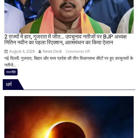
का
बड़ा
बयान,
बोले-
SIT
जांच
2 राज्यों में हार, गुजरात में जीत… उपचुनाव नतीजों पर BJP अध्यक्ष
नितिन नवीन का पहला रिएक्शन, आत्ममंथन का किया ऐलान
में
किसी
August 4, 2026
News Desk
on
Comments Off
साधु-
नई दिल्ली: गुजरात, बिहार और मध्य प्रदेश की तीन विधानसभा सीटों पर हुए उपचुनावों के
2
संत
नतीजे...
राज्यों
की
में
राजनीति
भूमिका
हार,
नहीं
धर्म
गुजरात
मिली
में
जीत…
उपचुनाव
नतीजों
पर
BJP
अध्यक्ष