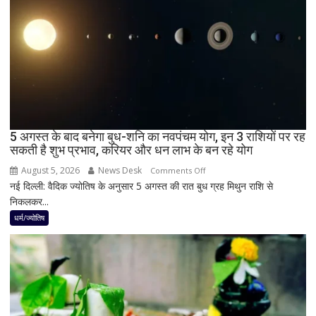
में
छा
जाएगा
अंधेरा;
जानें
भारत
में
दिखेगा
5 अगस्त के बाद बनेगा बुध-शनि का नवपंचम योग, इन 3 राशियों पर रह
या
सकती है शुभ प्रभाव, करियर और धन लाभ के बन रहे योग
नहीं
August 5, 2026
News Desk
on
Comments Off
नई दिल्ली: वैदिक ज्योतिष के अनुसार 5 अगस्त की रात बुध ग्रह मिथुन राशि से
5
निकलकर...
अगस्त
के
धर्म/ज्योतिष
बाद
बनेगा
बुध-
शनि
का
नवपंचम