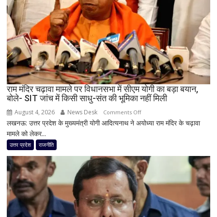
यूपी
में
पूरी
सहप्रभारी
टीम
बदली,
नई
जिम्मेदारियां
घोषित
राम मंदिर चढ़ावा मामले पर विधानसभा में सीएम योगी का बड़ा बयान,
बोले- SIT जांच में किसी साधु-संत की भूमिका नहीं मिली
August 4, 2026
News Desk
on
Comments Off
लखनऊ: उत्तर प्रदेश के मुख्यमंत्री योगी आदित्यनाथ ने अयोध्या राम मंदिर के चढ़ावा
राम
मामले को लेकर...
मंदिर
चढ़ावा
उत्तर प्रदेश
राजनीति
मामले
पर
विधानसभा
में
सीएम
योगी