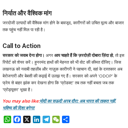
निर्यात और वैश्विक मांग
जरदोजी उत्पादों की वैश्विक मांग होने के बावजूद, कारीगरों को उचित मूल्य और बाजार
तक पहुंच नहीं मिल पा रही है।
Call to Action
सरकार को जवाब देना होगा।
अगर
आप चाहते हैं कि ज़रदोज़ी दोबारा ज़िंदा हो
, तो इस
रिपोर्ट को शेयर करें। हुनरमंद हाथों की मेहनत को भी वोट की कीमत दीजिए। जिस
लखनऊ को नवाबी तहज़ीब और नाज़ुक कारीगरी ने पहचान दी, वहां के दस्तकार अब
बेरोजगारी और बेबसी की कढ़ाई में उलझ गए हैं। सरकार को अपने ‘ODOP’ के
फ्रेम से बाहर झांक कर देखना होगा कि ‘प्रोडक्ट’ तब तक नहीं बचता जब तक
‘प्रोड्यूसर’ भूखा है।
You may also like:
मोदी का सऊदी अरब दौरा: अब भारत की ताकत नहीं,
भविष्य की दिशा बनेगा!
W
F
X
L
T
W
S
h
a
i
e
e
h