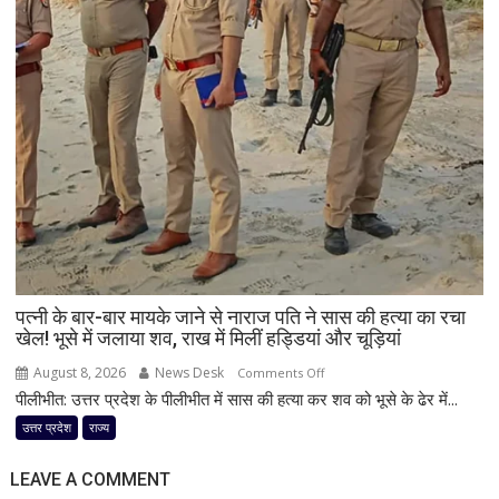
तय!
कांग्रेस
ने
जारी
किया
3-
लाइन
व्हिप,
10
से
12
अगस्त
तक
पत्नी के बार-बार मायके जाने से नाराज पति ने सास की हत्या का रचा
सांसदों
खेल! भूसे में जलाया शव, राख में मिलीं हड्डियां और चूड़ियां
की
August 8, 2026
News Desk
on
Comments Off
मौजूदगी
पीलीभीत: उत्तर प्रदेश के पीलीभीत में सास की हत्या कर शव को भूसे के ढेर में...
पत्नी
अनिवार्य
के
उत्तर प्रदेश
राज्य
बार-
बार
LEAVE A COMMENT
मायके