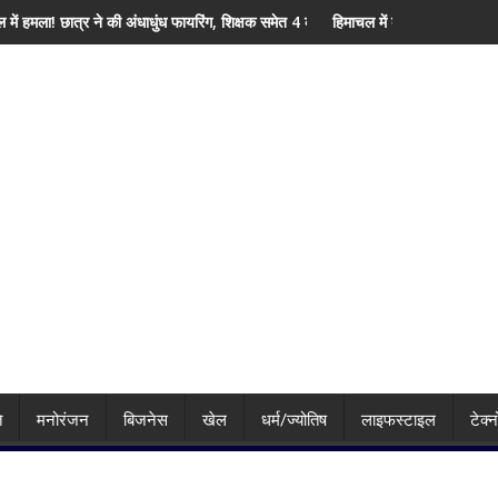
धाधुंध फायरिंग, शिक्षक समेत 4 की मौत, कई घायल
हिमाचल में बारिश बनी बड़ी आफत! 145 सड़कें बंद, 224 ट्र
ि
मनोरंजन
बिजनेस
खेल
धर्म/ज्योतिष
लाइफस्टाइल
टेक्