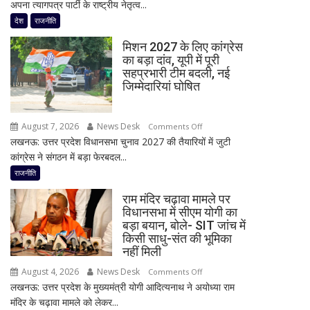
अपना त्यागपत्र पार्टी के राष्ट्रीय नेतृत्व...
जयंत
लिए
चौधरी
देश
राजनीति
हाई
को
अलर्ट
मिशन 2027 के लिए कांग्रेस
बड़ा
का बड़ा दांव, यूपी में पूरी
झटका,
सहप्रभारी टीम बदली, नई
प्रदेश
जिम्मेदारियां घोषित
अध्यक्ष
डॉ.
August 7, 2026
News Desk
on
रामाशीष
Comments Off
लखनऊ: उत्तर प्रदेश विधानसभा चुनाव 2027 की तैयारियों में जुटी
मिशन
राय
कांग्रेस ने संगठन में बड़ा फेरबदल...
2027
ने
के
RLD
राजनीति
लिए
से
राम मंदिर चढ़ावा मामले पर
कांग्रेस
दिया
विधानसभा में सीएम योगी का
का
इस्तीफा
बड़ा बयान, बोले- SIT जांच में
बड़ा
किसी साधु-संत की भूमिका
दांव,
नहीं मिली
यूपी
August 4, 2026
News Desk
on
Comments Off
में
लखनऊ: उत्तर प्रदेश के मुख्यमंत्री योगी आदित्यनाथ ने अयोध्या राम
राम
पूरी
मंदिर के चढ़ावा मामले को लेकर...
मंदिर
सहप्रभारी