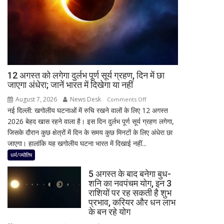
मिली
नवीन
का
पहला
रिएक्शन,
आत्ममंथन
का
किया
12 अगस्त को लगेगा दुर्लभ पूर्ण सूर्य ग्रहण, दिन में छा
जाएगा अंधेरा; जानें भारत में दिखेगा या नहीं
ऐलान
August 7, 2026
News Desk
on
Comments Off
नई दिल्ली: खगोलीय घटनाओं में रुचि रखने वालों के लिए 12 अगस्त
12
2026 बेहद खास रहने वाला है। इस दिन दुर्लभ पूर्ण सूर्य ग्रहण लगेगा,
अगस्त
जिसके दौरान कुछ क्षेत्रों में दिन के समय कुछ मिनटों के लिए अंधेरा छा
को
जाएगा। हालांकि यह खगोलीय घटना भारत में दिखाई नहीं...
लगेगा
दुर्लभ
धर्म/ज्योतिष
पूर्ण
5 अगस्त के बाद बनेगा बुध-
सूर्य
शनि का नवपंचम योग, इन 3
ग्रहण,
राशियों पर रह सकती है शुभ
दिन
प्रभाव, करियर और धन लाभ
में
के बन रहे योग
छा