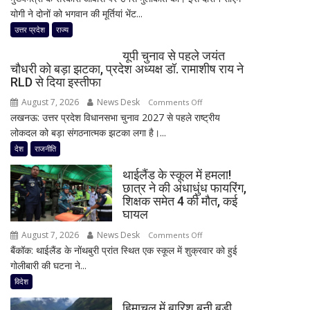
योगी ने दोनों को भगवान की मूर्तियां भेंट...
ने
सीएम
उत्तर प्रदेश
राज्य
योगी
यूपी चुनाव से पहले जयंत
से
चौधरी को बड़ा झटका, प्रदेश अध्यक्ष डॉ. रामाशीष राय ने
की
RLD से दिया इस्तीफा
मुलाकात,
August 7, 2026
News Desk
on
Comments Off
‘बंटवारा
लखनऊ: उत्तर प्रदेश विधानसभा चुनाव 2027 से पहले राष्ट्रीय
यूपी
1947’
लोकदल को बड़ा संगठनात्मक झटका लगा है।...
चुनाव
के
से
देश
राजनीति
प्रमोशन
पहले
में
थाईलैंड के स्कूल में हमला!
जयंत
कही
छात्र ने की अंधाधुंध फायरिंग,
चौधरी
दिल
शिक्षक समेत 4 की मौत, कई
को
की
घायल
बड़ा
बात
August 7, 2026
News Desk
on
Comments Off
झटका,
बैंकॉक: थाईलैंड के नोंथबुरी प्रांत स्थित एक स्कूल में शुक्रवार को हुई
थाईलैंड
प्रदेश
गोलीबारी की घटना ने...
के
अध्यक्ष
स्कूल
विदेश
डॉ.
में
रामाशीष
हिमाचल में बारिश बनी बड़ी