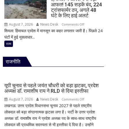
हमला!
राय
आफत! 145 सड़कें बंद, 224
छात्र
ने
ट्रांसफार्मर ठप, अगले 48
ने
RLD
घंटे के लिए हाई अलर्ट
की
से
August 7, 2026
News Desk
on
Comments Off
अंधाधुंध
दिया
शिमला: हिमाचल प्रदेश में मानसून का कहर लगातार जारी है। पिछले 24
हिमाचल
फायरिंग,
इस्तीफा
घंटों में हुई मूसलाधार...
में
शिक्षक
बारिश
राज्य
समेत
बनी
4
बड़ी
की
राजनीति
आफत!
मौत,
145
कई
सड़कें
घायल
बंद,
यूपी चुनाव से पहले जयंत चौधरी को बड़ा झटका, प्रदेश
224
अध्यक्ष डॉ. रामाशीष राय ने RLD से दिया इस्तीफा
ट्रांसफार्मर
August 7, 2026
News Desk
on
Comments Off
ठप,
लखनऊ: उत्तर प्रदेश विधानसभा चुनाव 2027 से पहले राष्ट्रीय
यूपी
अगले
लोकदल को बड़ा संगठनात्मक झटका लगा है। पार्टी के उत्तर प्रदेश
चुनाव
48
अध्यक्ष डॉ. रामाशीष राय ने प्रदेश अध्यक्ष पद के साथ-साथ राष्ट्रीय
से
घंटे
लोकदल की प्राथमिक सदस्यता से भी इस्तीफा दे दिया है। उन्होंने
पहले
के