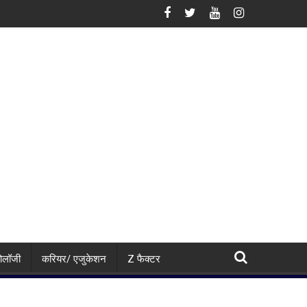
ांसफार्मर ठप, अगले 48 घंटे के लिए हाई अलर्ट
1 साल की FD पर कितना दे रहा है Bank of Baroda? सीनियर सिटीजन क
नोलॉजी
करियर/ एजुकेशन
Z फैक्टर