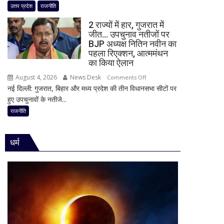
चढ़ावा
उत्तर प्रदेश
राजनीति
टीम
मामले
बदली,
2 राज्यों में हार, गुजरात में
पर
नई
जीत… उपचुनाव नतीजों पर
विधानसभा
BJP अध्यक्ष नितिन नवीन का
जिम्मेदारियां
में
पहला रिएक्शन, आत्ममंथन
घोषित
सीएम
का किया ऐलान
योगी
August 4, 2026
News Desk
on
Comments Off
का
नई दिल्ली: गुजरात, बिहार और मध्य प्रदेश की तीन विधानसभा सीटों पर
2
बड़ा
हुए उपचुनावों के नतीजे...
राज्यों
बयान,
में
राजनीति
बोले-
हार,
SIT
गुजरात
जांच
धर्म
में
में
जीत…
किसी
उपचुनाव
साधु-
नतीजों
संत
पर
की
BJP
भूमिका
अध्यक्ष
नहीं
नितिन