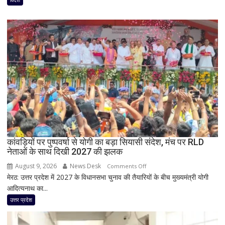
जंगल
की
आग
का
तांडव,
20
हजार
लोग
बेघर;
‘जैसे
बम
फटा
कांवड़ियों पर पुष्पवर्षा से योगी का बड़ा सियासी संदेश, मंच पर RLD
हो’
नेताओं के साथ दिखी 2027 की झलक
August 9, 2026
News Desk
on
Comments Off
मेरठ: उत्तर प्रदेश में 2027 के विधानसभा चुनाव की तैयारियों के बीच मुख्यमंत्री योगी
कांवड़ियों
आदित्यनाथ का...
पर
पुष्पवर्षा
उत्तर प्रदेश
से
योगी