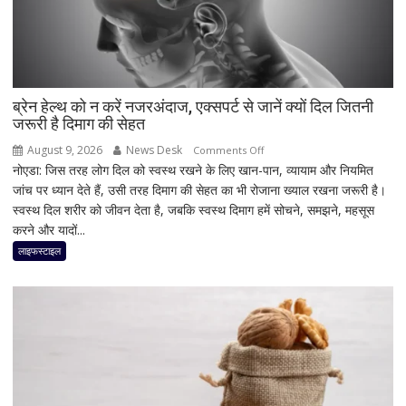
साथ
आज
लॉन्च
होगा
नया
Vivo
ब्रेन हेल्थ को न करें नजरअंदाज, एक्सपर्ट से जानें क्यों दिल जितनी
जरूरी है दिमाग की सेहत
S2
August 9, 2026
News Desk
on
Comments Off
नोएडा: जिस तरह लोग दिल को स्वस्थ रखने के लिए खान-पान, व्यायाम और नियमित
ब्रेन
जांच पर ध्यान देते हैं, उसी तरह दिमाग की सेहत का भी रोजाना ख्याल रखना जरूरी है।
हेल्थ
स्वस्थ दिल शरीर को जीवन देता है, जबकि स्वस्थ दिमाग हमें सोचने, समझने, महसूस
को
करने और यादों...
न
करें
लाइफस्टाइल
नजरअंदाज,
एक्सपर्ट
से
जानें
क्यों
दिल
जितनी