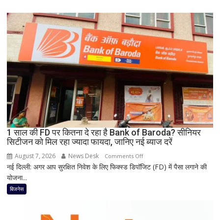
पर
बंपर
ऑफर,
8
हजार
तक
सस्ता
iPhone
16;
Oppo-
Vivo
और
1 साल की FD पर कितना दे रहा है Bank of Baroda? सीनियर
Nothing
सिटीजन को मिल रहा ज्यादा फायदा, जानिए नई ब्याज दरें
पर
भी
August 7, 2026
News Desk
on
Comments Off
बड़ी
नई दिल्ली: अगर आप सुरक्षित निवेश के लिए फिक्स्ड डिपॉजिट (FD) में पैसा लगाने की
1
छूट
योजना...
साल
की
बिजनेस
FD
पर