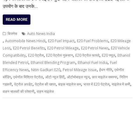
उपयोग के बाद उनके…
READ MORE
बिजनेस
Auto News India
,
,
,
,
Automobile News Hindi
E20 Fuel Impact
E20 Fuel Problems
E20 Mileage
,
,
,
,
Loss
E20 Petrol Benefits
E20 Petrol Mileage
E20 Petrol News
E20 Vehicle
,
,
,
,
,
Compatibility
E20 पेट्रोल
E20 पेट्रोल नुकसान
E20 पेट्रोल फायदे
E20 फ्यूल
Ethanol
,
,
,
Blended Petrol
Ethanol Blending Program
Ethanol Fuel India
Fuel
,
,
,
,
Efficiency News
Nitin Gadkari E20
Petrol Mileage Issue
ईंधन नीति
एथेनॉल
,
,
,
,
,
ब्लेंडिंग
एथेनॉल मिश्रित पेट्रोल
ऑटो न्यूज हिंदी
ऑटोमोबाइल न्यूज
कार माइलेज समस्या
नितिन
,
,
,
,
,
,
गडकरी
पेट्रोल अपडेट
पेट्रोल की खपत
बाइक माइलेज कम
भारत में E20 पेट्रोल
माइलेज में कमी
,
वाहन चालकों की परेशानी
वाहन माइलेज