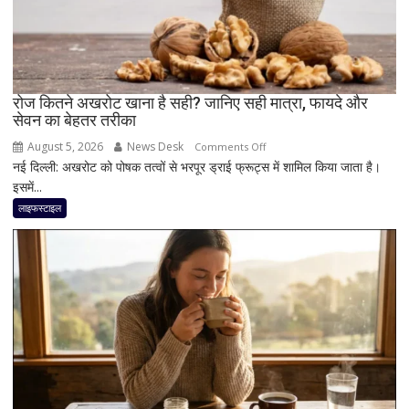
जरूरी
है
दिमाग
की
सेहत
रोज कितने अखरोट खाना है सही? जानिए सही मात्रा, फायदे और
सेवन का बेहतर तरीका
August 5, 2026
News Desk
on
Comments Off
नई दिल्ली: अखरोट को पोषक तत्वों से भरपूर ड्राई फ्रूट्स में शामिल किया जाता है।
रोज
इसमें...
कितने
अखरोट
लाइफस्टाइल
खाना
है
सही?
जानिए
सही
मात्रा,
फायदे
और
सेवन
का