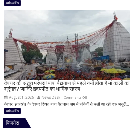
में
धर्म/ज्योतिष
करियर
शिवलिंग
और
पर
धन
बेलपत्र
लाभ
चढ़ाने
के
से
बन
पहले
रहे
जान
योग
लें
ये
4
अहम
नियम,
देवघर की अद्भुत परंपरा! बाबा बैद्यनाथ से पहले क्यों होता है मां काली का
श्रृंगार? जानिए हृदयपीठ का धार्मिक रहस्य
तभी
पूर्ण
August 1, 2026
News Desk
on
Comments Off
मानी
देवघर: झारखंड के देवघर स्थित बाबा बैद्यनाथ धाम में सदियों से चली आ रही एक अनूठी...
देवघर
जाती
की
धर्म/ज्योतिष
है
अद्भुत
भगवान
बिजनेस
परंपरा!
शिव
बाबा
की