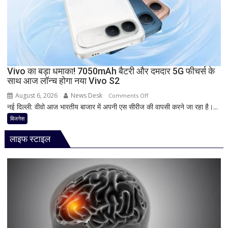
8000mAh
बैटरी,
7-
इंच
डिस्प्ले
और
Snapdragon
Vivo का बड़ा धमाका! 7050mAh बैटरी और दमदार 5G फीचर्स के
साथ आज लॉन्च होगा नया Vivo S2
प्रोसेसर
से
August 6, 2026
News Desk
on
Comments Off
मचेगी
नई दिल्ली: वीवो आज भारतीय बाजार में अपनी एस सीरीज की वापसी करने जा रहा है।...
Vivo
धूम
का
बिजनेस
बड़ा
लाइफ स्टाइल
धमाका!
7050mAh
बैटरी
और
दमदार
5G
फीचर्स
के