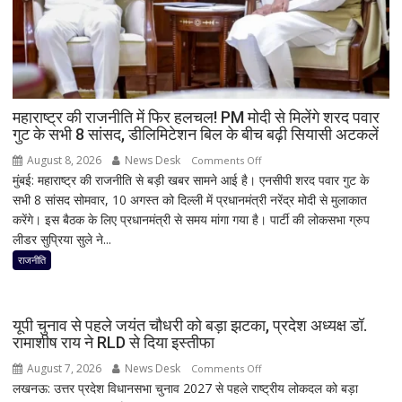
सर्किट
से
उठा
धुआं;
डेढ़
घंटे
महाराष्ट्र की राजनीति में फिर हलचल! PM मोदी से मिलेंगे शरद पवार
गुट के सभी 8 सांसद, डीलिमिटेशन बिल के बीच बढ़ी सियासी अटकलें
रुकी
गाड़ी
August 8, 2026
News Desk
on
Comments Off
मुंबई: महाराष्ट्र की राजनीति से बड़ी खबर सामने आई है। एनसीपी शरद पवार गुट के
महाराष्ट्र
सभी 8 सांसद सोमवार, 10 अगस्त को दिल्ली में प्रधानमंत्री नरेंद्र मोदी से मुलाकात
की
करेंगे। इस बैठक के लिए प्रधानमंत्री से समय मांगा गया है। पार्टी की लोकसभा ग्रुप
राजनीति
लीडर सुप्रिया सुले ने...
में
फिर
राजनीति
हलचल!
PM
मोदी
यूपी चुनाव से पहले जयंत चौधरी को बड़ा झटका, प्रदेश अध्यक्ष डॉ.
से
रामाशीष राय ने RLD से दिया इस्तीफा
मिलेंगे
August 7, 2026
News Desk
on
Comments Off
शरद
लखनऊ: उत्तर प्रदेश विधानसभा चुनाव 2027 से पहले राष्ट्रीय लोकदल को बड़ा
यूपी
पवार