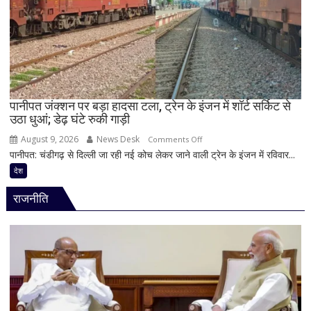
का
आरोप,
22
वर्षीय
युवक
गिरफ्तार;
फोन
पानीपत जंक्शन पर बड़ा हादसा टला, ट्रेन के इंजन में शॉर्ट सर्किट से
उठा धुआं; डेढ़ घंटे रुकी गाड़ी
में
मिले
August 9, 2026
News Desk
on
Comments Off
600
पानीपत: चंडीगढ़ से दिल्ली जा रही नई कोच लेकर जाने वाली ट्रेन के इंजन में रविवार...
पानीपत
से
जंक्शन
देश
ज्यादा
पर
वीडियो
राजनीति
बड़ा
हादसा
टला,
ट्रेन
के
इंजन
में
शॉर्ट