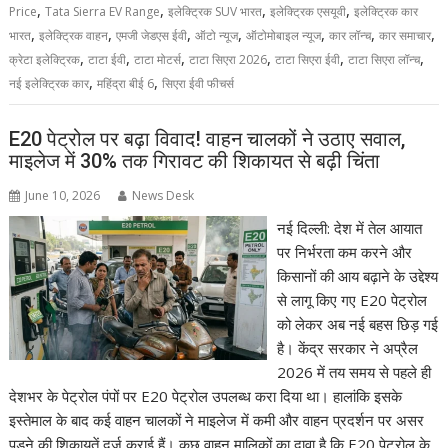
,
,
,
,
Price
Tata Sierra EV Range
इलेक्ट्रिक SUV भारत
इलेक्ट्रिक एसयूवी
इलेक्ट्रिक कार
,
,
,
,
,
,
,
भारत
इलेक्ट्रिक वाहन
एमजी जेडएस ईवी
ऑटो न्यूज
ऑटोमोबाइल न्यूज
कार लॉन्च
कार समाचार
,
,
,
,
,
,
क्रेटा इलेक्ट्रिक
टाटा ईवी
टाटा मोटर्स
टाटा सिएरा 2026
टाटा सिएरा ईवी
टाटा सिएरा लॉन्च
,
,
नई इलेक्ट्रिक कार
महिंद्रा बीई 6
सिएरा ईवी फीचर्स
E20 पेट्रोल पर बढ़ा विवाद! वाहन चालकों ने उठाए सवाल,
माइलेज में 30% तक गिरावट की शिकायत से बढ़ी चिंता
June 10, 2026
News Desk
नई दिल्ली: देश में तेल आयात
पर निर्भरता कम करने और
किसानों की आय बढ़ाने के उद्देश्य
से लागू किए गए E20 पेट्रोल
को लेकर अब नई बहस छिड़ गई
है। केंद्र सरकार ने अप्रैल
2026 में तय समय से पहले ही
देशभर के पेट्रोल पंपों पर E20 पेट्रोल उपलब्ध करा दिया था। हालांकि इसके
इस्तेमाल के बाद कई वाहन चालकों ने माइलेज में कमी और वाहन प्रदर्शन पर असर
पड़ने की शिकायतें दर्ज कराई हैं। कुछ वाहन मालिकों का दावा है कि E20 पेट्रोल के