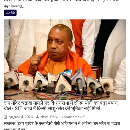
बड़ा फेरबदल...
2027
के
राजनीति
लिए
कांग्रेस
का
बड़ा
दांव,
यूपी
में
पूरी
सहप्रभारी
टीम
बदली,
नई
जिम्मेदारियां
घोषित
राम मंदिर चढ़ावा मामले पर विधानसभा में सीएम योगी का बड़ा बयान,
बोले- SIT जांच में किसी साधु-संत की भूमिका नहीं मिली
August 4, 2026
News Desk
on
Comments Off
लखनऊ: उत्तर प्रदेश के मुख्यमंत्री योगी आदित्यनाथ ने अयोध्या राम मंदिर के चढ़ावा
राम
मामले को लेकर...
मंदिर