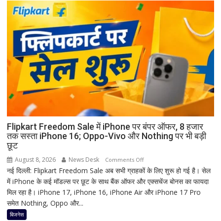
बैद्यनाथ
पूजा
से
पहले
क्यों
होता
है
मां
काली
का
श्रृंगार?
जानिए
हृदयपीठ
Flipkart Freedom Sale में iPhone पर बंपर ऑफर, 8 हजार
तक सस्ता iPhone 16; Oppo-Vivo और Nothing पर भी बड़ी
का
छूट
धार्मिक
रहस्य
August 8, 2026
News Desk
on
Comments Off
नई दिल्ली: Flipkart Freedom Sale अब सभी ग्राहकों के लिए शुरू हो गई है। सेल
Flipkart
में iPhone के कई मॉडल्स पर छूट के साथ बैंक ऑफर और एक्सचेंज बोनस का फायदा
Freedom
मिल रहा है। iPhone 17, iPhone 16, iPhone Air और iPhone 17 Pro
Sale
समेत Nothing, Oppo और...
में
iPhone
बिजनेस