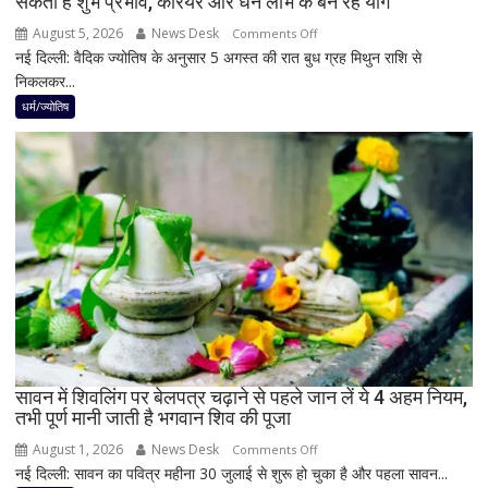
सकती है शुभ प्रभाव, करियर और धन लाभ के बन रहे योग
नहीं
August 5, 2026
News Desk
on
Comments Off
नई दिल्ली: वैदिक ज्योतिष के अनुसार 5 अगस्त की रात बुध ग्रह मिथुन राशि से
5
निकलकर...
अगस्त
के
धर्म/ज्योतिष
बाद
बनेगा
बुध-
शनि
का
नवपंचम
योग,
इन
3
राशियों
पर
रह
सावन में शिवलिंग पर बेलपत्र चढ़ाने से पहले जान लें ये 4 अहम नियम,
तभी पूर्ण मानी जाती है भगवान शिव की पूजा
सकती
है
August 1, 2026
News Desk
on
Comments Off
शुभ
नई दिल्ली: सावन का पवित्र महीना 30 जुलाई से शुरू हो चुका है और पहला सावन...
सावन
प्रभाव,