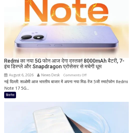
कितना
दे
रहा
है
Bank
of
Baroda?
सीनियर
सिटीजन
को
Redmi का नया 5G फोन आज देगा दस्तक! 8000mAh बैटरी, 7-
इंच डिस्प्ले और Snapdragon प्रोसेसर से मचेगी धूम
मिल
रहा
August 6, 2026
News Desk
on
Comments Off
ज्यादा
नई दिल्ली: शाओमी आज भारतीय बाजार में अपना नया मिड-रेंज 5जी स्मार्टफोन Redmi
Redmi
फायदा,
Note 17 5G...
का
जानिए
नया
बिजनेस
नई
5G
ब्याज
फोन
दरें
आज
देगा
दस्तक!