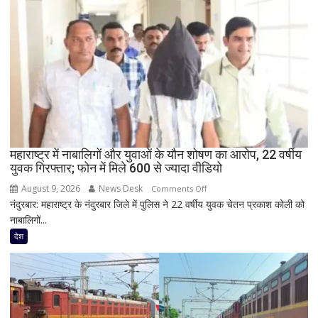
का
बड़ा
सियासी
संदेश,
मंच
पर
RLD
नेताओं
के
साथ
महाराष्ट्र में नाबालिगों और युवाओं के यौन शोषण का आरोप, 22 वर्षीय
युवक गिरफ्तार; फोन में मिले 600 से ज्यादा वीडियो
दिखी
2027
August 9, 2026
News Desk
on
Comments Off
की
नंदुरबार: महाराष्ट्र के नंदुरबार जिले में पुलिस ने 22 वर्षीय युवक चेतन प्रकाश कोली को
महाराष्ट्र
झलक
नाबालिगों...
में
नाबालिगों
देश
और
युवाओं
के
यौन
शोषण