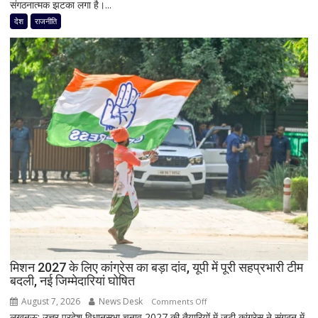
संगठनात्मक झटका लगा है।...
चुनाव
गुट
से
देश
राजनीति
के
पहले
सभी
जयंत
8
चौधरी
सांसद,
को
डीलिमिटेशन
बड़ा
बिल
झटका,
के
प्रदेश
बीच
अध्यक्ष
बढ़ी
डॉ.
सियासी
रामाशीष
अटकलें
राय
ने
RLD
से
दिया
मिशन 2027 के लिए कांग्रेस का बड़ा दांव, यूपी में पूरी सहप्रभारी टीम
इस्तीफा
बदली, नई जिम्मेदारियां घोषित
August 7, 2026
News Desk
on
Comments Off
लखनऊ: उत्तर प्रदेश विधानसभा चुनाव 2027 की तैयारियों में जुटी कांग्रेस ने संगठन में
मिशन