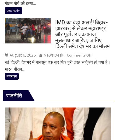
गौतम मौर्य की हत्या...
हत्याकांड
दावा,
में
उत्तर प्रदेश
राज
बड़ा
ठाकरे
IMD का बड़ा अलर्ट! बिहार-
खुलासा!
ने
झारखंड से लेकर महाराष्ट्र
पूर्व
और पूर्वोत्तर तक आज
राम
प्रेमिका
मूसलाधार बारिश, जानिए
मंदिर
का
दिल्ली समेत देशभर का मौसम
का
भाई
भी
August 6, 2026
News Desk
on
Comments Off
गिरफ्तार,
किया
नई दिल्ली: देशभर में मानसून एक बार फिर पूरी तरह सक्रिय हो गया है।
IMD
इंस्टाग्राम
जिक्र,
भारत मौसम...
का
पर
पीएम
बड़ा
मनोरंजन
‘मार
मोदी
अलर्ट!
दिया’
से
बिहार-
स्टेटस
राजनीति
उठाई
झारखंड
के
बड़ी
से
बाद
मांग
लेकर
पुलिस
महाराष्ट्र
का
और
एक्शन
पूर्वोत्तर
तक