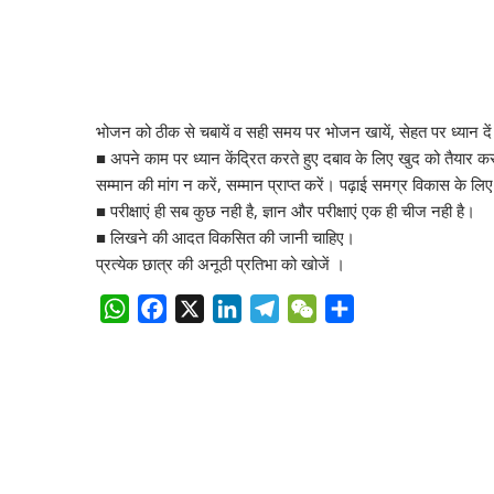
भोजन को ठीक से चबायें व सही समय पर भोजन खायें, सेहत पर ध्यान दे
■ अपने काम पर ध्यान केंद्रित करते हुए दबाव के लिए खुद को तैयार 
सम्मान की मांग न करें, सम्मान प्राप्त करें। पढ़ाई समग्र विकास के लिए
■ परीक्षाएं ही सब कुछ नही है, ज्ञान और परीक्षाएं एक ही चीज नही है।
■ लिखने की आदत विकसित की जानी चाहिए।
प्रत्येक छात्र की अनूठी प्रतिभा को खोजें ।
W
F
X
L
T
W
S
h
a
i
e
e
h
a
c
n
l
C
a
t
e
k
e
h
r
s
b
e
g
a
e
A
o
d
r
t
p
o
I
a