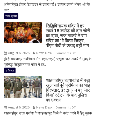
अनियंत्रित होकर डिवाइडर से टकरा गई। टक्कर इतनी भीषण थी कि
सड़क
कार...
हादसा,
अतीक
उत्तर प्रदेश
अहमद
सिद्धिविनायक मंदिर में हर
के
साल 18 करोड़ की दान चोरी
सबसे
का दावा, राज ठाकरे ने राम
छोटे
मंदिर का भी किया जिक्र,
बेटे
पीएम मोदी से उठाई बड़ी मांग
आबान
August 6, 2026
News Desk
on
Comments Off
अहमद
मुंबई: महाराष्ट्र नवनिर्माण सेना (एमएनएस) प्रमुख राज ठाकरे ने मुंबई के
सिद्धिविनायक
समेत
प्रसिद्ध सिद्धिविनायक मंदिर में हर...
मंदिर
दो
में
z फैक्टर
की
हर
मौत,
शाहजहांपुर हत्याकांड में बड़ा
साल
तीन
खुलासा! पूर्व प्रेमिका का भाई
18
गिरफ्तार, इंस्टाग्राम पर ‘मार
लोग
करोड़
दिया’ स्टेटस के बाद पुलिस
गंभीर
की
का एक्शन
घायल
दान
August 6, 2026
News Desk
on
Comments Off
चोरी
शाहजहांपुर: उत्तर प्रदेश के शाहजहांपुर जिले के कांट कस्बे में हिंदू युवक
शाहजहांपुर
का