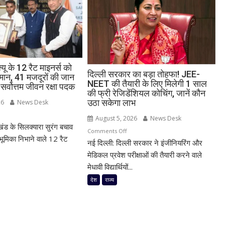
्यू के 12 रैट माइनर्स को
दिल्ली सरकार का बड़ा तोहफा! JEE-
्मान, 41 मजदूरों की जान
NEET की तैयारी के लिए मिलेगी 1 साल
 सर्वोत्तम जीवन रक्षा पदक
की फ्री रेजिडेंशियल कोचिंग, जानें कौन
उठा सकेगा लाभ
26
News Desk
n
August 5, 2026
News Desk
ाखंड के सिलक्यारा सुरंग बचाव
क्यारा
on
Comments Off
्यू
ूमिका निभाने वाले 12 रैट
नई दिल्ली: दिल्ली सरकार ने इंजीनियरिंग और
दिल्ली
सरकार
मेडिकल प्रवेश परीक्षाओं की तैयारी करने वाले
का
मेधावी विद्यार्थियों...
बड़ा
देश
राज्य
नर्स
तोहफा!
JEE-
ा
NEET
ता
की
मान,