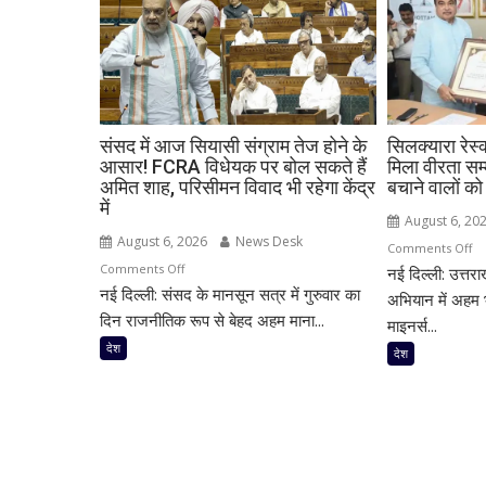
संसद में आज सियासी संग्राम तेज होने के
सिलक्यारा रेस्क
आसार! FCRA विधेयक पर बोल सकते हैं
मिला वीरता सम
अमित शाह, परिसीमन विवाद भी रहेगा केंद्र
बचाने वालों को
में
August 6, 20
August 6, 2026
News Desk
o
Comments Off
on
Comments Off
नई दिल्ली: उत्तर
सिल
नई दिल्ली: संसद के मानसून सत्र में गुरुवार का
संसद
रेस्क
अभियान में अहम भ
में
दिन राजनीतिक रूप से बेहद अहम माना...
के
माइनर्स...
आज
12
देश
देश
सियासी
रैट
संग्राम
माइ
तेज
को
होने
मिल
के
वीर
आसार!
सम्