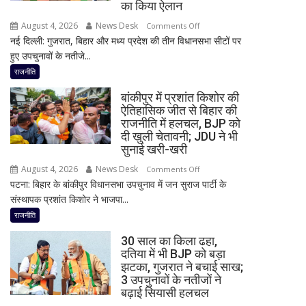
बड़ा
का किया ऐलान
बयान,
August 4, 2026
News Desk
on
Comments Off
बोले-
नई दिल्ली: गुजरात, बिहार और मध्य प्रदेश की तीन विधानसभा सीटों पर
2
SIT
हुए उपचुनावों के नतीजे...
राज्यों
जांच
में
राजनीति
में
हार,
किसी
बांकीपुर में प्रशांत किशोर की
गुजरात
साधु-
ऐतिहासिक जीत से बिहार की
में
राजनीति में हलचल, BJP को
संत
जीत…
दी खुली चेतावनी; JDU ने भी
की
उपचुनाव
सुनाई खरी-खरी
भूमिका
नतीजों
नहीं
August 4, 2026
News Desk
on
Comments Off
पर
मिली
पटना: बिहार के बांकीपुर विधानसभा उपचुनाव में जन सुराज पार्टी के
बांकीपुर
BJP
संस्थापक प्रशांत किशोर ने भाजपा...
में
अध्यक्ष
प्रशांत
राजनीति
नितिन
किशोर
नवीन
30 साल का किला ढहा,
की
का
दतिया में भी BJP को बड़ा
ऐतिहासिक
झटका, गुजरात ने बचाई साख;
पहला
जीत
3 उपचुनावों के नतीजों ने
रिएक्शन,
से
बढ़ाई सियासी हलचल
आत्ममंथन
बिहार