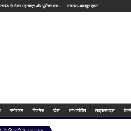
्वोत्तर तक आज मूसलाधार बारिश, जानिए दिल्ली समेत देशभर का मौसम
लखनऊ-कानपुर एक्सप्रेसवे पर बड़ा फैसला! बार-बार धंसने के बाद NHAI ने रोक
झ
ि
मनोरंजन
बिजनेस
खेल
धर्म/ज्योतिष
लाइफस्टाइल
टेक्