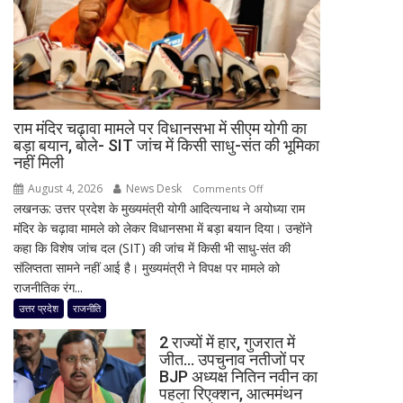
आज
मूसलाधार
बारिश,
जानिए
दिल्ली
समेत
राम मंदिर चढ़ावा मामले पर विधानसभा में सीएम योगी का
देशभर
बड़ा बयान, बोले- SIT जांच में किसी साधु-संत की भूमिका
का
नहीं मिली
मौसम
August 4, 2026
News Desk
on
Comments Off
लखनऊ: उत्तर प्रदेश के मुख्यमंत्री योगी आदित्यनाथ ने अयोध्या राम
राम
मंदिर के चढ़ावा मामले को लेकर विधानसभा में बड़ा बयान दिया। उन्होंने
मंदिर
कहा कि विशेष जांच दल (SIT) की जांच में किसी भी साधु-संत की
चढ़ावा
संलिप्तता सामने नहीं आई है। मुख्यमंत्री ने विपक्ष पर मामले को
मामले
राजनीतिक रंग...
पर
विधानसभा
उत्तर प्रदेश
राजनीति
में
2 राज्यों में हार, गुजरात में
सीएम
जीत… उपचुनाव नतीजों पर
योगी
BJP अध्यक्ष नितिन नवीन का
का
पहला रिएक्शन, आत्ममंथन