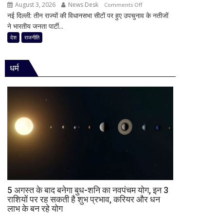
का
August 3, 2026
News Desk
on
Comments Off
की
किया
नई दिल्ली: तीन राज्यों की विधानसभा सीटों पर हुए उपचुनाव के नतीजों
30
राजनीति
ऐलान
ने भारतीय जनता पार्टी...
साल
में
का
देश
राजनीति
हलचल,
किला
BJP
ढहा,
को
धर्म
दतिया
दी
में
खुली
भी
चेतावनी;
BJP
JDU
को
ने
बड़ा
भी
झटका,
सुनाई
गुजरात
खरी-
ने
खरी
बचाई
साख;
3
5 अगस्त के बाद बनेगा बुध-शनि का नवपंचम योग, इन 3
उपचुनावों
राशियों पर रह सकती है शुभ प्रभाव, करियर और धन
लाभ के बन रहे योग
के