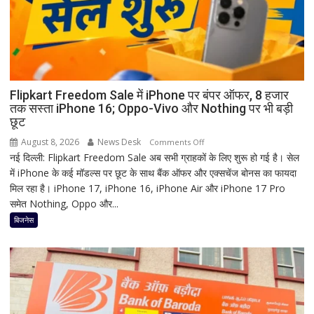
मां
काली
का
श्रृंगार?
जानिए
हृदयपीठ
Flipkart Freedom Sale में iPhone पर बंपर ऑफर, 8 हजार
तक सस्ता iPhone 16; Oppo-Vivo और Nothing पर भी बड़ी
का
छूट
धार्मिक
रहस्य
August 8, 2026
News Desk
on
Comments Off
नई दिल्ली: Flipkart Freedom Sale अब सभी ग्राहकों के लिए शुरू हो गई है। सेल
Flipkart
में iPhone के कई मॉडल्स पर छूट के साथ बैंक ऑफर और एक्सचेंज बोनस का फायदा
Freedom
मिल रहा है। iPhone 17, iPhone 16, iPhone Air और iPhone 17 Pro
Sale
समेत Nothing, Oppo और...
में
iPhone
बिजनेस
पर
बंपर
ऑफर,
8
हजार
तक