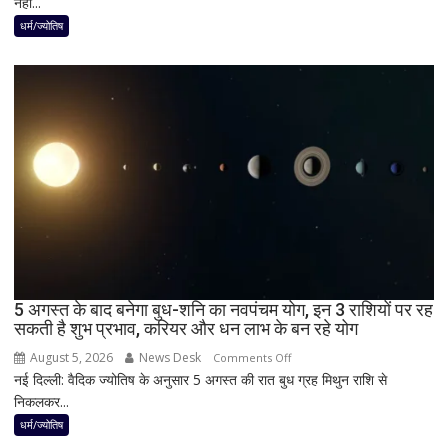
नहीं...
लगेगा
दुर्लभ
धर्म/ज्योतिष
पूर्ण
सूर्य
ग्रहण,
दिन
में
छा
जाएगा
अंधेरा;
जानें
भारत
में
दिखेगा
5 अगस्त के बाद बनेगा बुध-शनि का नवपंचम योग, इन 3 राशियों पर रह
या
सकती है शुभ प्रभाव, करियर और धन लाभ के बन रहे योग
नहीं
August 5, 2026
News Desk
on
Comments Off
नई दिल्ली: वैदिक ज्योतिष के अनुसार 5 अगस्त की रात बुध ग्रह मिथुन राशि से
5
निकलकर...
अगस्त
के
धर्म/ज्योतिष
बाद