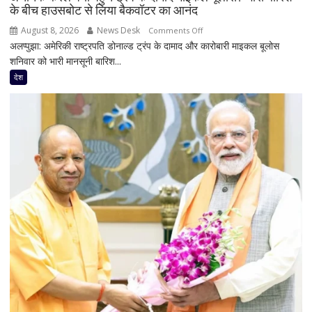
के बीच हाउसबोट से लिया बैकवॉटर का आनंद
हूं’,
निष्पक्ष
August 8, 2026
News Desk
on
Comments Off
परिसीमन
अलप्पुझा: अमेरिकी राष्ट्रपति डोनाल्ड ट्रंप के दामाद और कारोबारी माइकल बूलोस
अचानक
पर
शनिवार को भारी मानसूनी बारिश...
केरल
भी
क्यों
देश
दिया
पहुंचे
जोर
ट्रंप
के
दामाद
माइकल
बूलोस?
भारी
बारिश
के
बीच
हाउसबोट
से
लिया
बैकवॉटर
का