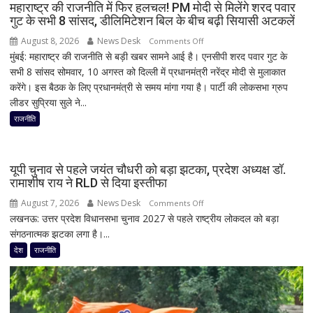
से
महाराष्ट्र की राजनीति में फिर हलचल! PM मोदी से मिलेंगे शरद पवार
गुट के सभी 8 सांसद, डीलिमिटेशन बिल के बीच बढ़ी सियासी अटकलें
मुलाकात
ने
August 8, 2026
News Desk
on
Comments Off
बढ़ाई
मुंबई: महाराष्ट्र की राजनीति से बड़ी खबर सामने आई है। एनसीपी शरद पवार गुट के
महाराष्ट्र
सियासी
सभी 8 सांसद सोमवार, 10 अगस्त को दिल्ली में प्रधानमंत्री नरेंद्र मोदी से मुलाकात
की
हलचल
करेंगे। इस बैठक के लिए प्रधानमंत्री से समय मांगा गया है। पार्टी की लोकसभा ग्रुप
राजनीति
लीडर सुप्रिया सुले ने...
में
फिर
राजनीति
हलचल!
PM
मोदी
यूपी चुनाव से पहले जयंत चौधरी को बड़ा झटका, प्रदेश अध्यक्ष डॉ.
से
रामाशीष राय ने RLD से दिया इस्तीफा
मिलेंगे
August 7, 2026
News Desk
on
Comments Off
शरद
लखनऊ: उत्तर प्रदेश विधानसभा चुनाव 2027 से पहले राष्ट्रीय लोकदल को बड़ा
यूपी
पवार
संगठनात्मक झटका लगा है।...
चुनाव
गुट
से
देश
राजनीति
के
पहले
सभी
जयंत
8
चौधरी
सांसद,
को