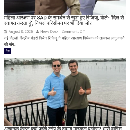
8
सांसद,
महिला आरक्षण पर SAD के समर्थन से खुश हुए रिजिजू, बोले- ‘दिल से
डीलिमिटेशन
स्वागत करता हूं’, निष्पक्ष परिसीमन पर भी दिया जोर
बिल
के
August 8, 2026
News Desk
on
Comments Off
बीच
नई दिल्ली: केंद्रीय मंत्री किरेन रिजिजू ने महिला आरक्षण विधेयक को तत्काल लागू करने
महिला
बढ़ी
की मांग...
आरक्षण
सियासी
पर
देश
अटकलें
SAD
के
समर्थन
से
खुश
हुए
रिजिजू,
बोले-
‘दिल
से
स्वागत
करता
अचानक केरल क्यों पहुंचे ट्रंप के दामाद माइकल बूलोस? भारी बारिश