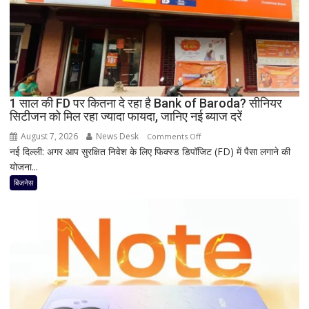
सस्ता
iPhone
16;
Oppo-
Vivo
और
1 साल की FD पर कितना दे रहा है Bank of Baroda? सीनियर
Nothing
सिटीजन को मिल रहा ज्यादा फायदा, जानिए नई ब्याज दरें
पर
भी
August 7, 2026
News Desk
on
Comments Off
बड़ी
नई दिल्ली: अगर आप सुरक्षित निवेश के लिए फिक्स्ड डिपॉजिट (FD) में पैसा लगाने की
1
छूट
योजना...
साल
की
बिजनेस
FD
पर
कितना
दे
रहा
है
Bank
of