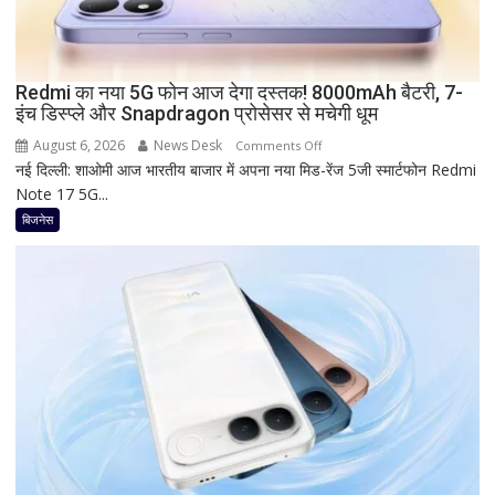
Baroda?
सीनियर
सिटीजन
को
Redmi का नया 5G फोन आज देगा दस्तक! 8000mAh बैटरी, 7-
इंच डिस्प्ले और Snapdragon प्रोसेसर से मचेगी धूम
मिल
रहा
August 6, 2026
News Desk
on
Comments Off
ज्यादा
नई दिल्ली: शाओमी आज भारतीय बाजार में अपना नया मिड-रेंज 5जी स्मार्टफोन Redmi
Redmi
फायदा,
Note 17 5G...
का
जानिए
नया
बिजनेस
नई
5G
ब्याज
फोन
दरें
आज
देगा
दस्तक!
8000mAh
बैटरी,
7-
इंच
डिस्प्ले
और