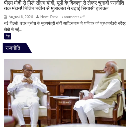
पीएम मोदी से मिले सीएम योगी, यूपी के विकास से लेकर चुनावी रणनीति
आनंद
तक मंथन! नितिन नवीन से मुलाकात ने बढ़ाई सियासी हलचल
August 8, 2026
News Desk
on
Comments Off
नई दिल्ली: उत्तर प्रदेश के मुख्यमंत्री योगी आदित्यनाथ ने शनिवार को प्रधानमंत्री नरेंद्र
पीएम
मोदी से नई...
मोदी
से
देश
मिले
राजनीति
सीएम
योगी,
यूपी
के
विकास
से
लेकर
चुनावी
रणनीति
तक
मंथन!
नितिन
नवीन