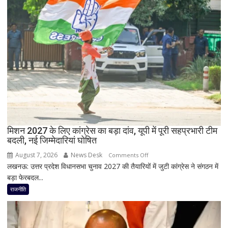
डीलिमिटेशन
बड़ा
बिल
झटका,
के
प्रदेश
बीच
अध्यक्ष
बढ़ी
डॉ.
सियासी
रामाशीष
अटकलें
राय
ने
RLD
से
दिया
मिशन 2027 के लिए कांग्रेस का बड़ा दांव, यूपी में पूरी सहप्रभारी टीम
इस्तीफा
बदली, नई जिम्मेदारियां घोषित
August 7, 2026
News Desk
on
Comments Off
लखनऊ: उत्तर प्रदेश विधानसभा चुनाव 2027 की तैयारियों में जुटी कांग्रेस ने संगठन में
मिशन
बड़ा फेरबदल...
2027
के
राजनीति
लिए
कांग्रेस
का