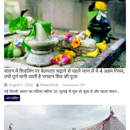
बनेगा
बुध-
शनि
का
नवपंचम
योग,
इन
3
राशियों
पर
रह
सावन में शिवलिंग पर बेलपत्र चढ़ाने से पहले जान लें ये 4 अहम नियम,
तभी पूर्ण मानी जाती है भगवान शिव की पूजा
सकती
है
August 1, 2026
News Desk
on
Comments Off
शुभ
नई दिल्ली: सावन का पवित्र महीना 30 जुलाई से शुरू हो चुका है और पहला सावन...
सावन
प्रभाव,
में
धर्म/ज्योतिष
करियर
शिवलिंग
और
पर
धन
बेलपत्र
लाभ
चढ़ाने
के
से