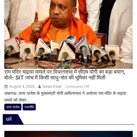
बड़ा
दांव,
यूपी
में
पूरी
सहप्रभारी
टीम
बदली,
नई
जिम्मेदारियां
घोषित
राम मंदिर चढ़ावा मामले पर विधानसभा में सीएम योगी का बड़ा बयान,
बोले- SIT जांच में किसी साधु-संत की भूमिका नहीं मिली
August 4, 2026
News Desk
on
Comments Off
लखनऊ: उत्तर प्रदेश के मुख्यमंत्री योगी आदित्यनाथ ने अयोध्या राम मंदिर के चढ़ावा
राम
मामले को लेकर...
मंदिर
चढ़ावा
उत्तर प्रदेश
राजनीति
मामले
धर्म
पर
विधानसभा
में