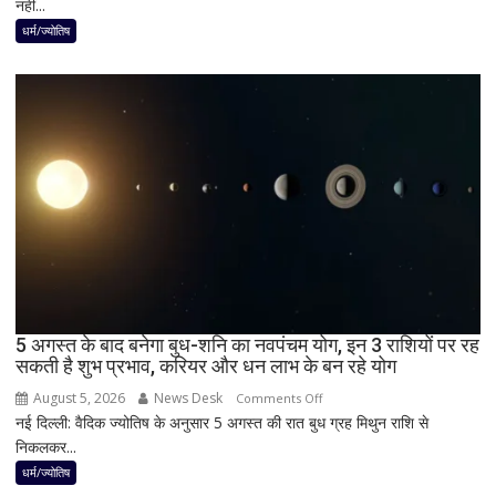
नहीं...
लगेगा
दुर्लभ
धर्म/ज्योतिष
पूर्ण
सूर्य
ग्रहण,
दिन
में
छा
जाएगा
अंधेरा;
जानें
भारत
में
दिखेगा
5 अगस्त के बाद बनेगा बुध-शनि का नवपंचम योग, इन 3 राशियों पर रह
या
सकती है शुभ प्रभाव, करियर और धन लाभ के बन रहे योग
नहीं
August 5, 2026
News Desk
on
Comments Off
नई दिल्ली: वैदिक ज्योतिष के अनुसार 5 अगस्त की रात बुध ग्रह मिथुन राशि से
5
निकलकर...
अगस्त
के
धर्म/ज्योतिष
बाद