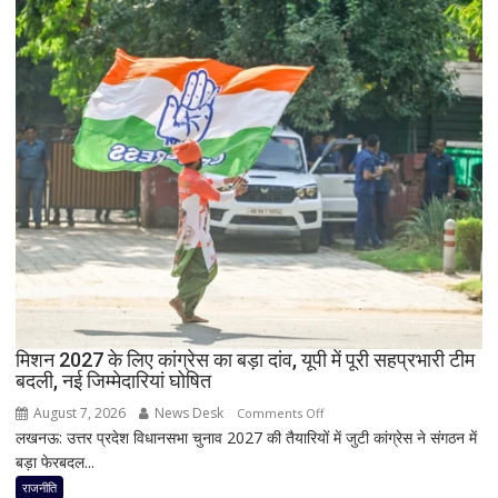
को
Nothing
बड़ा
पर
झटका,
भी
प्रदेश
बड़ी
अध्यक्ष
छूट
डॉ.
रामाशीष
राय
ने
RLD
से
दिया
इस्तीफा
मिशन 2027 के लिए कांग्रेस का बड़ा दांव, यूपी में पूरी सहप्रभारी टीम
बदली, नई जिम्मेदारियां घोषित
August 7, 2026
News Desk
on
Comments Off
लखनऊ: उत्तर प्रदेश विधानसभा चुनाव 2027 की तैयारियों में जुटी कांग्रेस ने संगठन में
मिशन
बड़ा फेरबदल...
2027
के
राजनीति