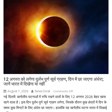
उपचुनाव
नतीजों
पर
BJP
अध्यक्ष
नितिन
नवीन
का
पहला
रिएक्शन,
आत्ममंथन
का
किया
ऐलान
12 अगस्त को लगेगा दुर्लभ पूर्ण सूर्य ग्रहण, दिन में छा जाएगा अंधेरा;
जानें भारत में दिखेगा या नहीं
August 7, 2026
News Desk
on
Comments Off
नई दिल्ली: खगोलीय घटनाओं में रुचि रखने वालों के लिए 12 अगस्त 2026 बेहद खास
12
रहने वाला है। इस दिन दुर्लभ पूर्ण सूर्य ग्रहण लगेगा, जिसके दौरान कुछ क्षेत्रों में दिन के
अगस्त
समय कुछ मिनटों के लिए अंधेरा छा जाएगा। हालांकि यह खगोलीय घटना भारत में दिखाई
को