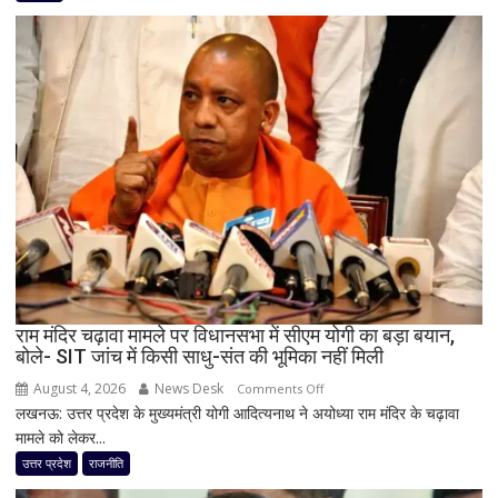
लिए
कांग्रेस
का
बड़ा
दांव,
यूपी
में
पूरी
सहप्रभारी
टीम
बदली,
नई
जिम्मेदारियां
घोषित
राम मंदिर चढ़ावा मामले पर विधानसभा में सीएम योगी का बड़ा बयान,
बोले- SIT जांच में किसी साधु-संत की भूमिका नहीं मिली
August 4, 2026
News Desk
on
Comments Off
लखनऊ: उत्तर प्रदेश के मुख्यमंत्री योगी आदित्यनाथ ने अयोध्या राम मंदिर के चढ़ावा
राम
मामले को लेकर...
मंदिर
चढ़ावा
उत्तर प्रदेश
राजनीति
मामले