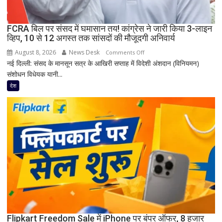
घायल
FCRA बिल पर संसद में घमासान तय! कांग्रेस ने जारी किया 3-लाइन
व्हिप, 10 से 12 अगस्त तक सांसदों की मौजूदगी अनिवार्य
August 8, 2026
News Desk
on
Comments Off
नई दिल्ली: संसद के मानसून सत्र के आखिरी सप्ताह में विदेशी अंशदान (विनियमन)
FCRA
संशोधन विधेयक यानी...
बिल
पर
देश
संसद
में
घमासान
तय!
कांग्रेस
ने
जारी
किया
3-
लाइन
व्हिप,
10
Flipkart Freedom Sale में iPhone पर बंपर ऑफर, 8 हजार