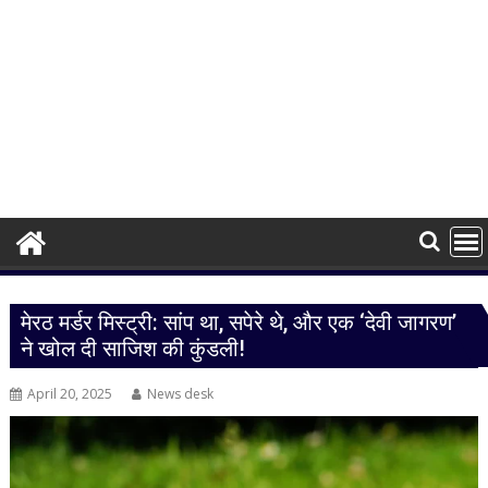
मेरठ मर्डर मिस्ट्री: सांप था, सपेरे थे, और एक ‘देवी जागरण’
ने खोल दी साजिश की कुंडली!
April 20, 2025
News desk