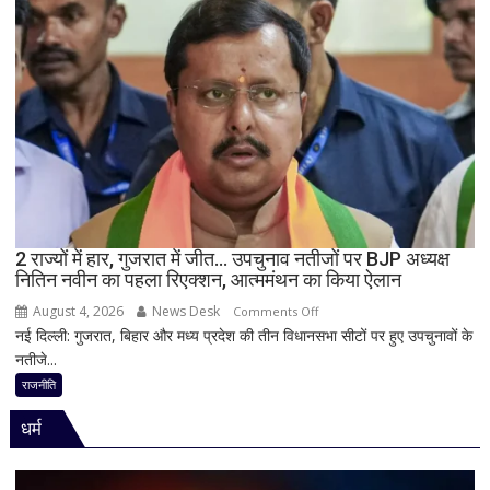
पर
विधानसभा
में
सीएम
योगी
का
बड़ा
बयान,
बोले-
SIT
जांच
2 राज्यों में हार, गुजरात में जीत… उपचुनाव नतीजों पर BJP अध्यक्ष
नितिन नवीन का पहला रिएक्शन, आत्ममंथन का किया ऐलान
में
किसी
August 4, 2026
News Desk
on
Comments Off
साधु-
नई दिल्ली: गुजरात, बिहार और मध्य प्रदेश की तीन विधानसभा सीटों पर हुए उपचुनावों के
2
संत
नतीजे...
राज्यों
की
में
राजनीति
भूमिका
हार,
नहीं
धर्म
गुजरात
मिली
में
जीत…