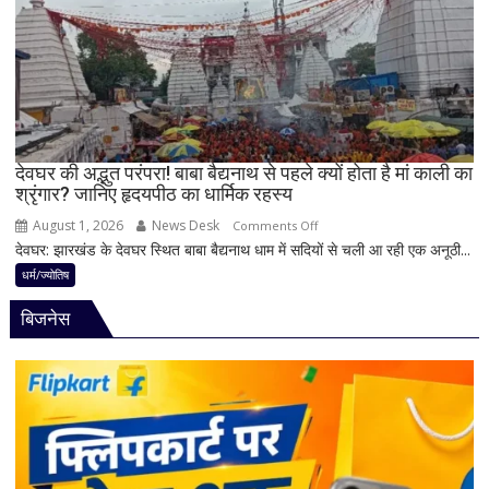
बन
पहले
रहे
जान
योग
लें
ये
4
अहम
नियम,
देवघर की अद्भुत परंपरा! बाबा बैद्यनाथ से पहले क्यों होता है मां काली का
श्रृंगार? जानिए हृदयपीठ का धार्मिक रहस्य
तभी
पूर्ण
August 1, 2026
News Desk
on
Comments Off
मानी
देवघर: झारखंड के देवघर स्थित बाबा बैद्यनाथ धाम में सदियों से चली आ रही एक अनूठी...
देवघर
जाती
की
धर्म/ज्योतिष
है
अद्भुत
भगवान
बिजनेस
परंपरा!
शिव
बाबा
की
बैद्यनाथ
पूजा
से
पहले
क्यों
होता
है