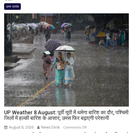
बड़ा
हड्डियां
उत्तर प्रदेश
बेटा
और
अली
चूड़ियां
पहली
बार
पैरोल
पर
जाएगा
प्रयागराज,
भाई
आबान
के
जनाजे
में
होगा
शामिल;
हाईकोर्ट
UP Weather 8 August: पूर्वी यूपी में थमेगा बारिश का दौर, पश्चिमी
ने
जिलों में हल्की बारिश के आसार; उमस फिर बढ़ाएगी परेशानी
दी
August 8, 2026
News Desk
on
Comments Off
अनुमति