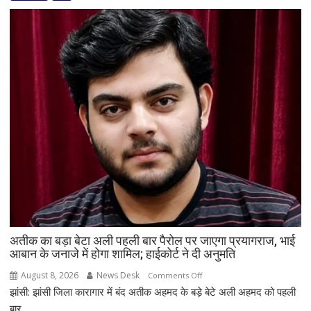
बार-
बार
मायके
जाने
से
नाराज
पति
ने
सास
की
हत्या
का
रचा
खेल!
भूसे
में
अतीक का बड़ा बेटा अली पहली बार पैरोल पर जाएगा प्रयागराज, भाई
जलाया
आबान के जनाजे में होगा शामिल; हाईकोर्ट ने दी अनुमति
शव,
August 8, 2026
News Desk
on
Comments Off
राख
झांसी: झांसी जिला कारागार में बंद अतीक अहमद के बड़े बेटे अली अहमद को पहली
अतीक
में
का
बार...
मिलीं