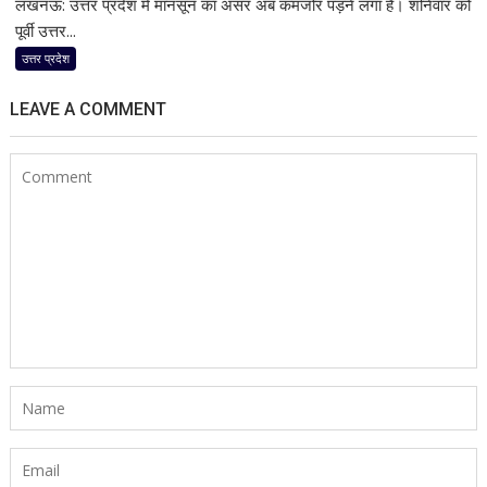
लखनऊ: उत्तर प्रदेश में मानसून का असर अब कमजोर पड़ने लगा है। शनिवार को
UP
Weather
पूर्वी उत्तर...
8
उत्तर प्रदेश
August:
पूर्वी
LEAVE A COMMENT
यूपी
में
थमेगा
बारिश
का
दौर,
पश्चिमी
जिलों
में
हल्की
बारिश
के
आसार;
उमस
फिर
बढ़ाएगी