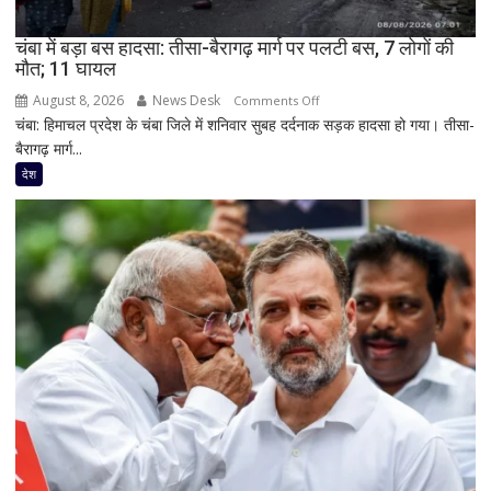
सीरीज
से
चंबा में बड़ा बस हादसा: तीसा-बैरागढ़ मार्ग पर पलटी बस, 7 लोगों की
हो
मौत; 11 घायल
सकते
हैं
August 8, 2026
News Desk
on
Comments Off
बाहर
चंबा: हिमाचल प्रदेश के चंबा जिले में शनिवार सुबह दर्दनाक सड़क हादसा हो गया। तीसा-
चंबा
बैरागढ़ मार्ग...
में
बड़ा
देश
बस
हादसा:
तीसा-
बैरागढ़
मार्ग
पर
पलटी
बस,
7
लोगों
की
मौत;
11