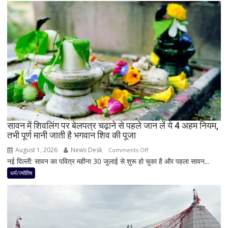
बनेगा
बुध-
शनि
का
नवपंचम
योग,
इन
3
राशियों
पर
रह
सावन में शिवलिंग पर बेलपत्र चढ़ाने से पहले जान लें ये 4 अहम नियम,
तभी पूर्ण मानी जाती है भगवान शिव की पूजा
सकती
है
August 1, 2026
News Desk
on
Comments Off
शुभ
नई दिल्ली: सावन का पवित्र महीना 30 जुलाई से शुरू हो चुका है और पहला सावन...
सावन
प्रभाव,
में
धर्म/ज्योतिष
करियर
शिवलिंग
और
पर
धन
बेलपत्र
लाभ
चढ़ाने
के
से