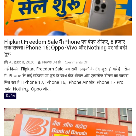
मां
काली
का
श्रृंगार?
जानिए
हृदयपीठ
Flipkart Freedom Sale में iPhone पर बंपर ऑफर, 8 हजार
तक सस्ता iPhone 16; Oppo-Vivo और Nothing पर भी बड़ी
का
छूट
धार्मिक
रहस्य
August 8, 2026
News Desk
on
Comments Off
नई दिल्ली: Flipkart Freedom Sale अब सभी ग्राहकों के लिए शुरू हो गई है। सेल
Flipkart
में iPhone के कई मॉडल्स पर छूट के साथ बैंक ऑफर और एक्सचेंज बोनस का फायदा
Freedom
मिल रहा है। iPhone 17, iPhone 16, iPhone Air और iPhone 17 Pro
Sale
समेत Nothing, Oppo और...
में
iPhone
बिजनेस
पर
बंपर
ऑफर,
8
हजार
तक