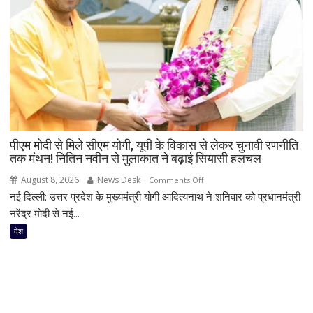
बारिश
के
बीच
हाउसबोट
से
लिया
बैकवॉटर
का
आनंद
पीएम मोदी से मिले सीएम योगी, यूपी के विकास से लेकर चुनावी रणनीति
तक मंथन! नितिन नवीन से मुलाकात ने बढ़ाई सियासी हलचल
August 8, 2026
News Desk
on
Comments Off
नई दिल्ली: उत्तर प्रदेश के मुख्यमंत्री योगी आदित्यनाथ ने शनिवार को प्रधानमंत्री
पीएम
मोदी
नरेंद्र मोदी से नई...
से
देश
मिले
सीएम
योगी,
यूपी
के