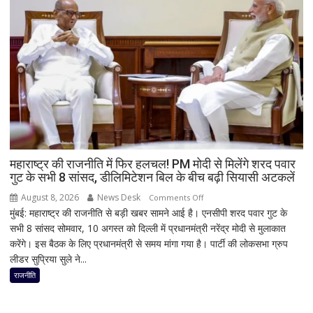
के
विकास
से
लेकर
चुनावी
रणनीति
तक
मंथन!
नितिन
नवीन
से
महाराष्ट्र की राजनीति में फिर हलचल! PM मोदी से मिलेंगे शरद पवार
गुट के सभी 8 सांसद, डीलिमिटेशन बिल के बीच बढ़ी सियासी अटकलें
मुलाकात
ने
August 8, 2026
News Desk
on
Comments Off
बढ़ाई
मुंबई: महाराष्ट्र की राजनीति से बड़ी खबर सामने आई है। एनसीपी शरद पवार गुट के
महाराष्ट्र
सियासी
सभी 8 सांसद सोमवार, 10 अगस्त को दिल्ली में प्रधानमंत्री नरेंद्र मोदी से मुलाकात
की
हलचल
करेंगे। इस बैठक के लिए प्रधानमंत्री से समय मांगा गया है। पार्टी की लोकसभा ग्रुप
राजनीति
लीडर सुप्रिया सुले ने...
में
फिर
राजनीति
हलचल!
PM