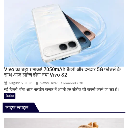
ब्याज
फोन
दरें
आज
देगा
दस्तक!
8000mAh
बैटरी,
7-
इंच
डिस्प्ले
और
Snapdragon
Vivo का बड़ा धमाका! 7050mAh बैटरी और दमदार 5G फीचर्स के
साथ आज लॉन्च होगा नया Vivo S2
प्रोसेसर
से
August 6, 2026
News Desk
on
Comments Off
मचेगी
नई दिल्ली: वीवो आज भारतीय बाजार में अपनी एस सीरीज की वापसी करने जा रहा है।...
Vivo
धूम
का
बिजनेस
बड़ा
लाइफ स्टाइल
धमाका!
7050mAh
बैटरी
और