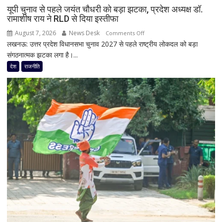
मोदी
यूपी चुनाव से पहले जयंत चौधरी को बड़ा झटका, प्रदेश अध्यक्ष डॉ.
से
रामाशीष राय ने RLD से दिया इस्तीफा
मिलेंगे
August 7, 2026
News Desk
on
Comments Off
शरद
लखनऊ: उत्तर प्रदेश विधानसभा चुनाव 2027 से पहले राष्ट्रीय लोकदल को बड़ा
यूपी
पवार
संगठनात्मक झटका लगा है।...
चुनाव
गुट
से
देश
राजनीति
के
पहले
सभी
जयंत
8
चौधरी
सांसद,
को
डीलिमिटेशन
बड़ा
बिल
झटका,
के
प्रदेश
बीच
अध्यक्ष
बढ़ी
डॉ.
सियासी
रामाशीष
अटकलें
राय
ने
RLD
से