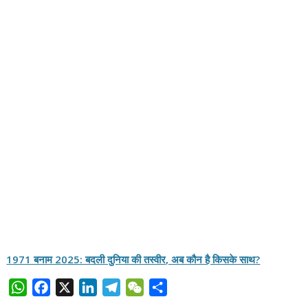
1971 बनाम 2025: बदली दुनिया की तस्वीर, अब कौन है किसके साथ?
W
F
X
L
T
W
S
h
a
i
e
e
h