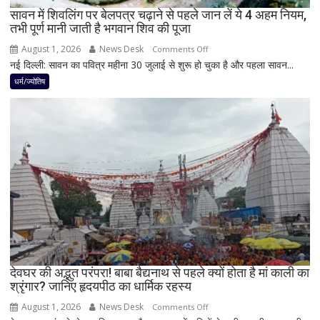
रह
सावन में शिवलिंग पर बेलपत्र चढ़ाने से पहले जान लें ये 4 अहम नियम,
तभी पूर्ण मानी जाती है भगवान शिव की पूजा
सकती
है
August 1, 2026
News Desk
on
Comments Off
शुभ
नई दिल्ली: सावन का पवित्र महीना 30 जुलाई से शुरू हो चुका है और पहला सावन...
सावन
प्रभाव,
में
धर्म/ज्योतिष
करियर
शिवलिंग
और
पर
धन
बेलपत्र
लाभ
चढ़ाने
के
से
बन
पहले
रहे
जान
योग
लें
ये
4
अहम
नियम,
देवघर की अद्भुत परंपरा! बाबा बैद्यनाथ से पहले क्यों होता है मां काली का
श्रृंगार? जानिए हृदयपीठ का धार्मिक रहस्य
तभी
पूर्ण
August 1, 2026
News Desk
on
Comments Off
मानी