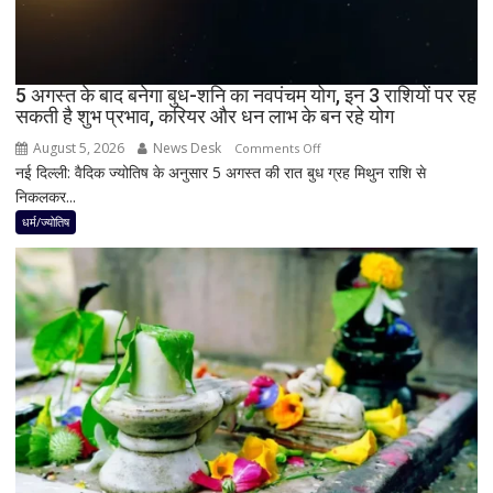
भारत
में
दिखेगा
5 अगस्त के बाद बनेगा बुध-शनि का नवपंचम योग, इन 3 राशियों पर रह
या
सकती है शुभ प्रभाव, करियर और धन लाभ के बन रहे योग
नहीं
August 5, 2026
News Desk
on
Comments Off
नई दिल्ली: वैदिक ज्योतिष के अनुसार 5 अगस्त की रात बुध ग्रह मिथुन राशि से
5
निकलकर...
अगस्त
के
धर्म/ज्योतिष
बाद
बनेगा
बुध-
शनि
का
नवपंचम
योग,
इन
3
राशियों
पर