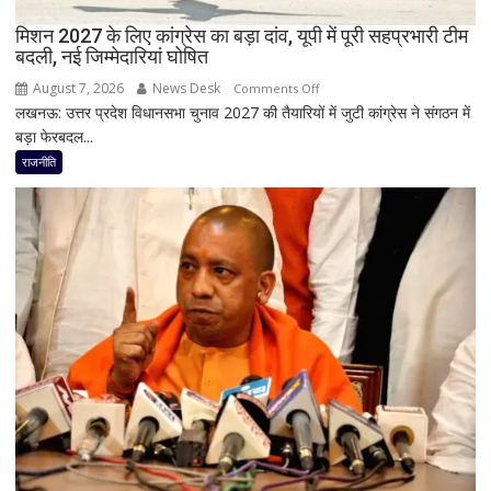
दिया
मिशन 2027 के लिए कांग्रेस का बड़ा दांव, यूपी में पूरी सहप्रभारी टीम
इस्तीफा
बदली, नई जिम्मेदारियां घोषित
August 7, 2026
News Desk
on
Comments Off
लखनऊ: उत्तर प्रदेश विधानसभा चुनाव 2027 की तैयारियों में जुटी कांग्रेस ने संगठन में
मिशन
बड़ा फेरबदल...
2027
के
राजनीति
लिए
कांग्रेस
का
बड़ा
दांव,
यूपी
में
पूरी
सहप्रभारी
टीम
बदली,
नई
जिम्मेदारियां