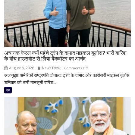
खुश
हुए
रिजिजू,
बोले-
‘दिल
से
स्वागत
करता
अचानक केरल क्यों पहुंचे ट्रंप के दामाद माइकल बूलोस? भारी बारिश
हूं’,
के बीच हाउसबोट से लिया बैकवॉटर का आनंद
निष्पक्ष
परिसीमन
August 8, 2026
News Desk
on
Comments Off
पर
अलप्पुझा: अमेरिकी राष्ट्रपति डोनाल्ड ट्रंप के दामाद और कारोबारी माइकल बूलोस
अचानक
भी
केरल
शनिवार को भारी मानसूनी बारिश...
दिया
क्यों
देश
जोर
पहुंचे
ट्रंप
के
दामाद
माइकल
बूलोस?
भारी