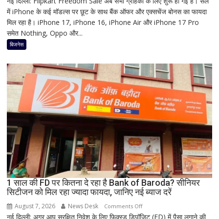
नई दिल्ली: Flipkart Freedom Sale अब सभी ग्राहकों के लिए शुरू हो गई है। सेल
Flipkart
में iPhone के कई मॉडल्स पर छूट के साथ बैंक ऑफर और एक्सचेंज बोनस का फायदा
Freedom
मिल रहा है। iPhone 17, iPhone 16, iPhone Air और iPhone 17 Pro
Sale
समेत Nothing, Oppo और...
में
iPhone
बिजनेस
पर
बंपर
ऑफर,
8
हजार
तक
सस्ता
iPhone
16;
Oppo-
Vivo
और
1 साल की FD पर कितना दे रहा है Bank of Baroda? सीनियर
Nothing
सिटीजन को मिल रहा ज्यादा फायदा, जानिए नई ब्याज दरें
पर
भी
August 7, 2026
News Desk
on
Comments Off
बड़ी
नई दिल्ली: अगर आप सुरक्षित निवेश के लिए फिक्स्ड डिपॉजिट (FD) में पैसा लगाने की
1