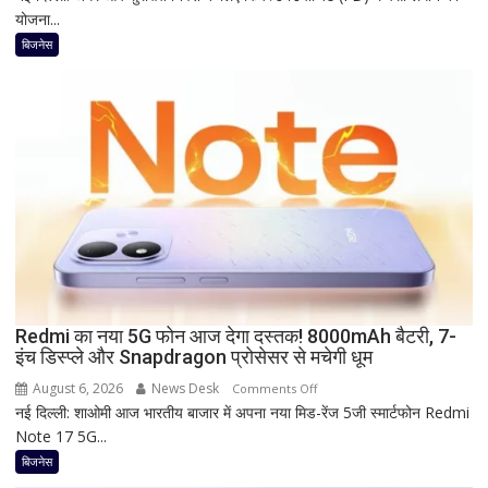
छूट
योजना...
साल
की
बिजनेस
FD
पर
कितना
दे
रहा
है
Bank
of
Baroda?
सीनियर
सिटीजन
को
Redmi का नया 5G फोन आज देगा दस्तक! 8000mAh बैटरी, 7-
इंच डिस्प्ले और Snapdragon प्रोसेसर से मचेगी धूम
मिल
रहा
August 6, 2026
News Desk
on
Comments Off
ज्यादा
नई दिल्ली: शाओमी आज भारतीय बाजार में अपना नया मिड-रेंज 5जी स्मार्टफोन Redmi
Redmi
फायदा,
Note 17 5G...
का
जानिए
नया
बिजनेस
नई
5G