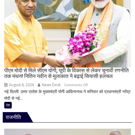
बूलोस?
भारी
बारिश
के
बीच
हाउसबोट
से
लिया
बैकवॉटर
का
पीएम मोदी से मिले सीएम योगी, यूपी के विकास से लेकर चुनावी रणनीति
आनंद
तक मंथन! नितिन नवीन से मुलाकात ने बढ़ाई सियासी हलचल
August 8, 2026
News Desk
on
Comments Off
नई दिल्ली: उत्तर प्रदेश के मुख्यमंत्री योगी आदित्यनाथ ने शनिवार को प्रधानमंत्री नरेंद्र
पीएम
मोदी से नई...
मोदी
से
देश
मिले
राजनीति
सीएम
योगी,
यूपी