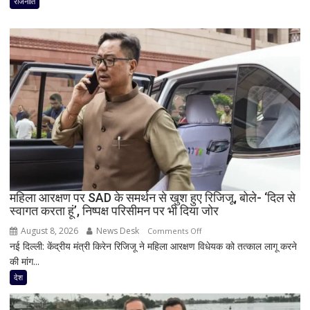
राजनीति
हलचल!
PM
मोदी
से
मिलेंगे
शरद
पवार
गुट
के
सभी
8
सांसद,
महिला आरक्षण पर SAD के समर्थन से खुश हुए रिजिजू, बोले- ‘दिल से
डीलिमिटेशन
स्वागत करता हूं’, निष्पक्ष परिसीमन पर भी दिया जोर
बिल
के
August 8, 2026
News Desk
on
Comments Off
बीच
नई दिल्ली: केंद्रीय मंत्री किरेन रिजिजू ने महिला आरक्षण विधेयक को तत्काल लागू करने
महिला
बढ़ी
की मांग...
आरक्षण
सियासी
पर
देश
अटकलें
SAD
के