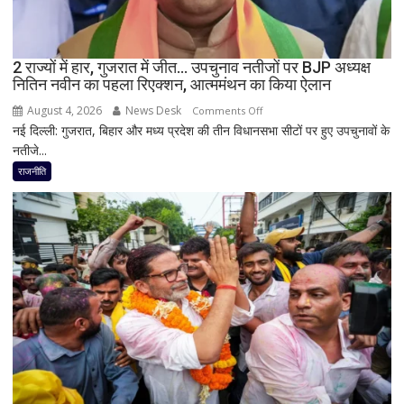
बयान,
बोले-
SIT
जांच
2 राज्यों में हार, गुजरात में जीत… उपचुनाव नतीजों पर BJP अध्यक्ष
नितिन नवीन का पहला रिएक्शन, आत्ममंथन का किया ऐलान
में
किसी
August 4, 2026
News Desk
on
Comments Off
साधु-
नई दिल्ली: गुजरात, बिहार और मध्य प्रदेश की तीन विधानसभा सीटों पर हुए उपचुनावों के
2
संत
नतीजे...
राज्यों
की
में
राजनीति
भूमिका
हार,
नहीं
गुजरात
मिली
में
जीत…
उपचुनाव
नतीजों
पर
BJP
अध्यक्ष
नितिन
नवीन