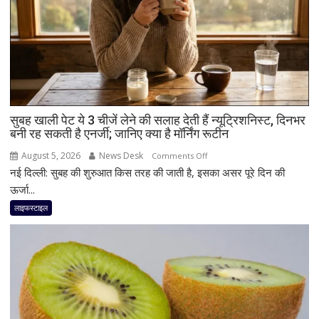
मात्रा,
फायदे
और
सेवन
का
बेहतर
तरीका
सुबह खाली पेट ये 3 चीजें लेने की सलाह देती हैं न्यूट्रिशनिस्ट, दिनभर
बनी रह सकती है एनर्जी; जानिए क्या है मॉर्निंग रूटीन
August 5, 2026
News Desk
on
Comments Off
नई दिल्ली: सुबह की शुरुआत किस तरह की जाती है, इसका असर पूरे दिन की
सुबह
खाली
ऊर्जा...
पेट
लाइफस्टाइल
ये
3
चीजें
लेने
की
सलाह
देती