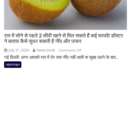
हैं
न्यूट्रिशनिस्ट,
दिनभर
बनी
रह
रात में सोने से पहले 2 कीवी खाने से मिल सकते हैं कई फायदे! डॉक्टर
सकती
ने बताया कैसे सुधर सकती है नींद और पाचन
है
एनर्जी;
July 31, 2026
News Desk
on
Comments Off
जानिए
नई दिल्ली: अगर आपको रात में देर तक नींद नहीं आती या सुबह उठने के बाद...
रात
क्या
में
लाइफस्टाइल
है
सोने
मॉर्निंग
से
रूटीन
पहले
2
कीवी
खाने
से
मिल
सकते
हैं