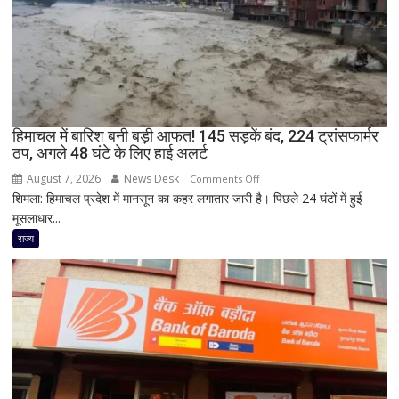
शिक्षक
समेत
4
की
मौत,
कई
हिमाचल में बारिश बनी बड़ी आफत! 145 सड़कें बंद, 224 ट्रांसफार्मर
घायल
ठप, अगले 48 घंटे के लिए हाई अलर्ट
August 7, 2026
News Desk
on
Comments Off
शिमला: हिमाचल प्रदेश में मानसून का कहर लगातार जारी है। पिछले 24 घंटों में हुई
हिमाचल
मूसलाधार...
में
बारिश
राज्य
बनी
बड़ी
आफत!
145
सड़कें
बंद,
224
ट्रांसफार्मर