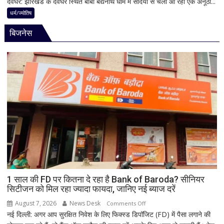
देवघर: झारखंड के देवघर स्थित बाबा बैद्यनाथ धाम में सदियों से चली आ रही एक अनूठी...
देवघर
जाती
की
धर्म/ज्योतिष
है
अद्भुत
भगवान
बिजनेस
परंपरा!
शिव
बाबा
की
बैद्यनाथ
पूजा
से
पहले
क्यों
होता
है
मां
काली
का
श्रृंगार?
जानिए
हृदयपीठ
1 साल की FD पर कितना दे रहा है Bank of Baroda? सीनियर
सिटीजन को मिल रहा ज्यादा फायदा, जानिए नई ब्याज दरें
का
धार्मिक
August 7, 2026
News Desk
on
Comments Off
रहस्य
नई दिल्ली: अगर आप सुरक्षित निवेश के लिए फिक्स्ड डिपॉजिट (FD) में पैसा लगाने की
1