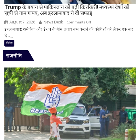
को
Trump के बयान से पाकिस्तान की बढ़ी किरकिरी! मध्यस्थ देशों की
सूची से नाम गायब, अब इस्लामाबाद ने दी सफाई
मिल
रहा
August 7, 2026
News Desk
on
Comments Off
ज्यादा
इस्लामाबाद: अमेरिका और ईरान के बीच तनाव कम कराने की कोशिशों को लेकर एक बार
Trump
फायदा,
फिर...
के
जानिए
बयान
विदेश
नई
से
ब्याज
राजनीति
पाकिस्तान
दरें
की
बढ़ी
किरकिरी!
मध्यस्थ
देशों
की
सूची
से
नाम
गायब,
अब
इस्लामाबाद