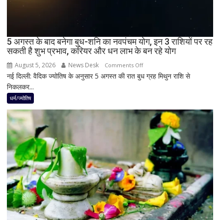
भारत
में
दिखेगा
5 अगस्त के बाद बनेगा बुध-शनि का नवपंचम योग, इन 3 राशियों पर रह
या
सकती है शुभ प्रभाव, करियर और धन लाभ के बन रहे योग
नहीं
August 5, 2026
News Desk
on
Comments Off
नई दिल्ली: वैदिक ज्योतिष के अनुसार 5 अगस्त की रात बुध ग्रह मिथुन राशि से
5
निकलकर...
अगस्त
के
धर्म/ज्योतिष
बाद
बनेगा
बुध-
शनि
का
नवपंचम
योग,
इन
3
राशियों
पर