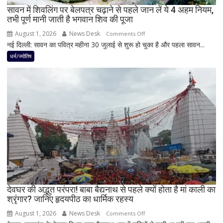
रह
सावन में शिवलिंग पर बेलपत्र चढ़ाने से पहले जान लें ये 4 अहम नियम,
तभी पूर्ण मानी जाती है भगवान शिव की पूजा
सकती
है
August 1, 2026
News Desk
on
Comments Off
शुभ
नई दिल्ली: सावन का पवित्र महीना 30 जुलाई से शुरू हो चुका है और पहला सावन...
सावन
प्रभाव,
में
धर्म/ज्योतिष
करियर
शिवलिंग
और
पर
धन
बेलपत्र
लाभ
चढ़ाने
के
से
बन
पहले
रहे
जान
योग
लें
ये
4
अहम
नियम,
देवघर की अद्भुत परंपरा! बाबा बैद्यनाथ से पहले क्यों होता है मां काली का
श्रृंगार? जानिए हृदयपीठ का धार्मिक रहस्य
तभी
पूर्ण
August 1, 2026
News Desk
on
Comments Off
मानी