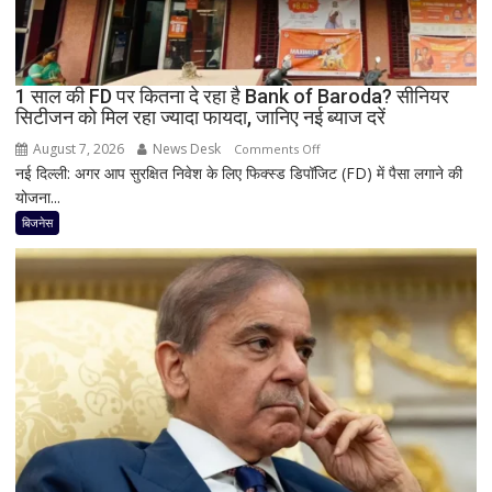
ठप,
अगले
48
घंटे
1 साल की FD पर कितना दे रहा है Bank of Baroda? सीनियर
सिटीजन को मिल रहा ज्यादा फायदा, जानिए नई ब्याज दरें
के
लिए
August 7, 2026
News Desk
on
Comments Off
हाई
नई दिल्ली: अगर आप सुरक्षित निवेश के लिए फिक्स्ड डिपॉजिट (FD) में पैसा लगाने की
1
अलर्ट
योजना...
साल
की
बिजनेस
FD
पर
कितना
दे
रहा
है
Bank
of
Baroda?
सीनियर
सिटीजन