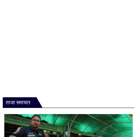
कई
फायदे!
डॉक्टर
ने
बताया
कैसे
सुधर
सकती
है
नींद
और
पाचन
ताजा समाचार