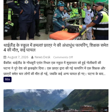
थाईलैंड के स्कूल में हमला! छात्र ने की अंधाधुंध फायरिंग, शिक्षक समेत
4 की मौत, कई घायल
August 7, 2026
News Desk
on
Comments Off
बैंकॉक: थाईलैंड के नोंथबुरी प्रांत स्थित एक स्कूल में शुक्रवार को हुई गोलीबारी की
थाईलैंड
घटना ने पूरे देश को झकझोर दिया। एक छात्र द्वारा की गई फायरिंग में एक शिक्षक और
के
छात्रों समेत चार लोगों की मौत हो गई, जबकि कई अन्य घायल हो गए। घटना के बाद...
स्कूल
में
विदेश
हमला!
छात्र
ने
की
अंधाधुंध
फायरिंग,