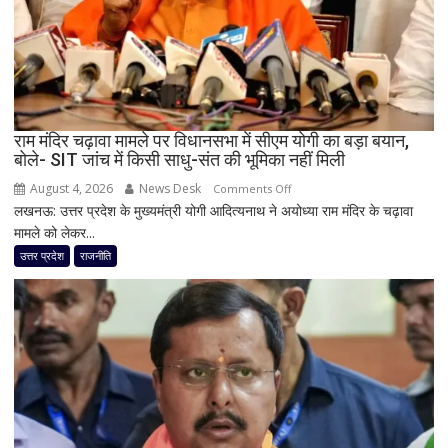
बदली,
नई
जिम्मेदारियां
घोषित
राम मंदिर चढ़ावा मामले पर विधानसभा में सीएम योगी का बड़ा बयान,
बोले- SIT जांच में किसी साधु-संत की भूमिका नहीं मिली
August 4, 2026
News Desk
on
Comments Off
लखनऊ: उत्तर प्रदेश के मुख्यमंत्री योगी आदित्यनाथ ने अयोध्या राम मंदिर के चढ़ावा
राम
मामले को लेकर...
मंदिर
चढ़ावा
उत्तर प्रदेश
राजनीति
मामले
पर
विधानसभा
में
सीएम
योगी
का
बड़ा