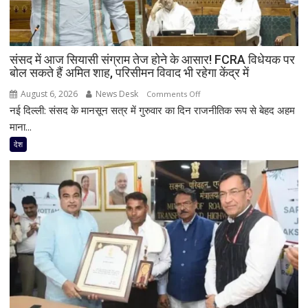
संसद में आज सियासी संग्राम तेज होने के आसार! FCRA विधेयक पर
बोल सकते हैं अमित शाह, परिसीमन विवाद भी रहेगा केंद्र में
August 6, 2026
News Desk
on
Comments Off
नई दिल्ली: संसद के मानसून सत्र में गुरुवार का दिन राजनीतिक रूप से बेहद अहम
संसद
में
माना...
आज
देश
सियासी
संग्राम
तेज
होने
के
आसार!
FCRA
विधेयक
पर
बोल
सकते