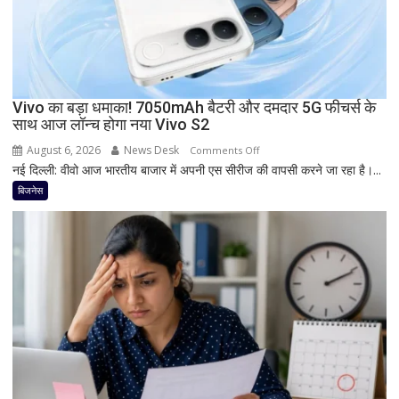
डिस्प्ले
और
Snapdragon
प्रोसेसर
से
Vivo का बड़ा धमाका! 7050mAh बैटरी और दमदार 5G फीचर्स के
मचेगी
साथ आज लॉन्च होगा नया Vivo S2
धूम
August 6, 2026
News Desk
on
Comments Off
नई दिल्ली: वीवो आज भारतीय बाजार में अपनी एस सीरीज की वापसी करने जा रहा है।...
Vivo
का
बिजनेस
बड़ा
धमाका!
7050mAh
बैटरी
और
दमदार
5G
फीचर्स
के
साथ