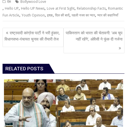
देश
Bollywood Love
,
,
,
,
,
Hello UP
Hello UP News
Love at First Sight
Relationship Facts
Romantic
,
,
,
,
,
Fun Article
Youth Opinion
इश्क़
दिल की बातें
पहली नजर का प्यार
प्यार की कहानियाँ
Post
राष्ट्रवादी कांग्रेस पार्टी ने भरी हुंकार,
पाकिस्तान को भारत की चेतावनी: ‘अब चुप
navigation
विधानसभा-पंचायत चुनाव की तैयारी तेज
नहीं रहेंगे’, ओवैसी ने फूंक दी गर्जना
RELATED POSTS