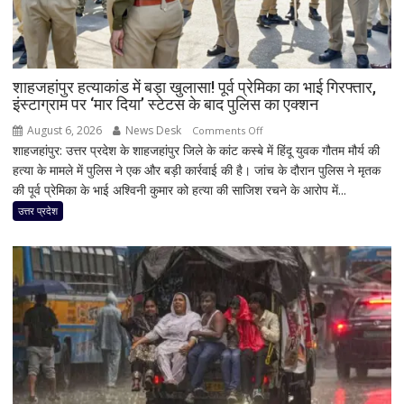
शाहजहांपुर हत्याकांड में बड़ा खुलासा! पूर्व प्रेमिका का भाई गिरफ्तार,
इंस्टाग्राम पर ‘मार दिया’ स्टेटस के बाद पुलिस का एक्शन
August 6, 2026
News Desk
on
Comments Off
शाहजहांपुर: उत्तर प्रदेश के शाहजहांपुर जिले के कांट कस्बे में हिंदू युवक गौतम मौर्य की
शाहजहांपुर
हत्या के मामले में पुलिस ने एक और बड़ी कार्रवाई की है। जांच के दौरान पुलिस ने मृतक
हत्याकांड
की पूर्व प्रेमिका के भाई अश्विनी कुमार को हत्या की साजिश रचने के आरोप में...
में
बड़ा
उत्तर प्रदेश
खुलासा!
पूर्व
प्रेमिका
का
भाई
गिरफ्तार,
इंस्टाग्राम
पर
‘मार