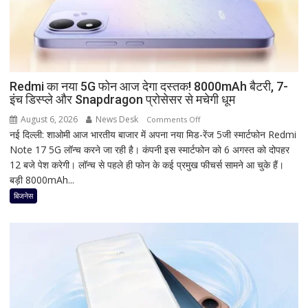
शुभ
मुहूर्त
और
व्रत
का
महत्व
Redmi का नया 5G फोन आज देगा दस्तक! 8000mAh बैटरी, 7-
इंच डिस्प्ले और Snapdragon प्रोसेसर से मचेगी धूम
August 6, 2026
News Desk
on
Comments Off
नई दिल्ली: शाओमी आज भारतीय बाजार में अपना नया मिड-रेंज 5जी स्मार्टफोन Redmi
Redmi
Note 17 5G लॉन्च करने जा रही है। कंपनी इस स्मार्टफोन को 6 अगस्त को दोपहर
का
12 बजे पेश करेगी। लॉन्च से पहले ही फोन के कई प्रमुख फीचर्स सामने आ चुके हैं।
नया
बड़ी 8000mAh...
5G
फोन
बिजनेस
आज
देगा
दस्तक!
8000mAh
बैटरी,
7-
इंच