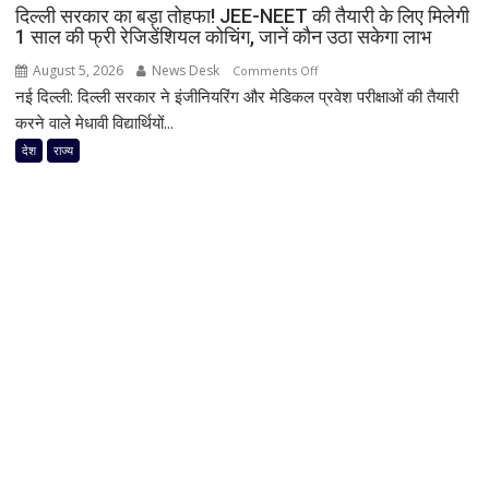
दिल्ली सरकार का बड़ा तोहफा! JEE-NEET की तैयारी के लिए मिलेगी
को
1 साल की फ्री रेजिडेंशियल कोचिंग, जानें कौन उठा सकेगा लाभ
सर्वोत्तम
जीवन
August 5, 2026
News Desk
on
Comments Off
रक्षा
नई दिल्ली: दिल्ली सरकार ने इंजीनियरिंग और मेडिकल प्रवेश परीक्षाओं की तैयारी
दिल्ली
पदक
सरकार
करने वाले मेधावी विद्यार्थियों...
का
देश
राज्य
बड़ा
तोहफा!
JEE-
NEET
की
तैयारी
के
लिए
मिलेगी
1
साल
की
फ्री
रेजिडेंशियल