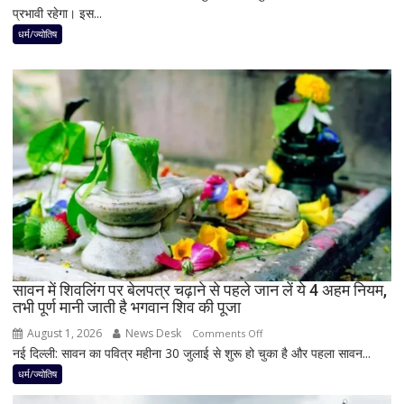
हलचल
प्रभावी रहेगा। इस...
बाद
बनेगा
धर्म/ज्योतिष
बुध-
शनि
का
नवपंचम
योग,
इन
3
राशियों
पर
रह
सकती
है
सावन में शिवलिंग पर बेलपत्र चढ़ाने से पहले जान लें ये 4 अहम नियम,
शुभ
तभी पूर्ण मानी जाती है भगवान शिव की पूजा
प्रभाव,
करियर
August 1, 2026
News Desk
on
Comments Off
और
नई दिल्ली: सावन का पवित्र महीना 30 जुलाई से शुरू हो चुका है और पहला सावन...
सावन
धन
में
धर्म/ज्योतिष
लाभ
शिवलिंग