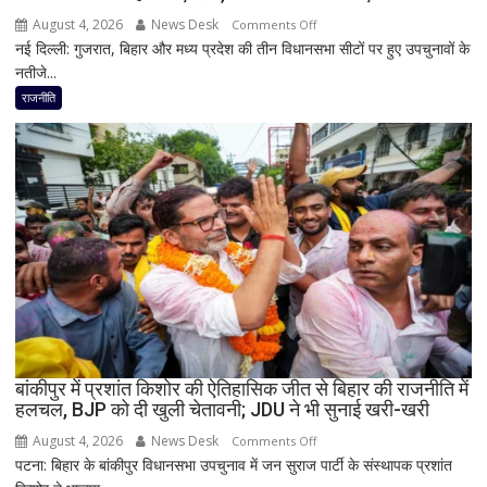
की
August 4, 2026
News Desk
on
Comments Off
भूमिका
नई दिल्ली: गुजरात, बिहार और मध्य प्रदेश की तीन विधानसभा सीटों पर हुए उपचुनावों के
2
नहीं
नतीजे...
राज्यों
मिली
में
राजनीति
हार,
गुजरात
में
जीत…
उपचुनाव
नतीजों
पर
BJP
अध्यक्ष
नितिन
नवीन
का
बांकीपुर में प्रशांत किशोर की ऐतिहासिक जीत से बिहार की राजनीति में
हलचल, BJP को दी खुली चेतावनी; JDU ने भी सुनाई खरी-खरी
पहला
रिएक्शन,
August 4, 2026
News Desk
on
Comments Off
आत्ममंथन
पटना: बिहार के बांकीपुर विधानसभा उपचुनाव में जन सुराज पार्टी के संस्थापक प्रशांत
बांकीपुर
का