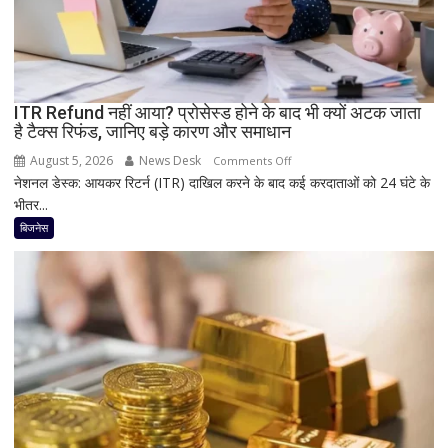
आज
लॉन्च
होगा
नया
Vivo
ITR Refund नहीं आया? प्रोसेस्ड होने के बाद भी क्यों अटक जाता
S2
है टैक्स रिफंड, जानिए बड़े कारण और समाधान
August 5, 2026
News Desk
on
Comments Off
नेशनल डेस्क: आयकर रिटर्न (ITR) दाखिल करने के बाद कई करदाताओं को 24 घंटे के
ITR
भीतर...
Refund
नहीं
बिजनेस
आया?
प्रोसेस्ड
होने
के
बाद
भी
क्यों
अटक
जाता
है