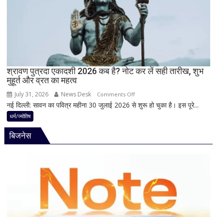
पहले
क्यों
होता
है
मां
काली
का
श्रावण पुत्रदा एकादशी 2026 कब है? नोट कर लें सही तारीख, शुभ
मुहूर्त और व्रत का महत्व
श्रृंगार?
जानिए
July 31, 2026
News Desk
on
Comments Off
हृदयपीठ
नई दिल्ली: सावन का पवित्र महीना 30 जुलाई 2026 से शुरू हो चुका है। इस पूरे...
श्रावण
का
पुत्रदा
धर्म/ज्योतिष
धार्मिक
एकादशी
रहस्य
बिजनेस
2026
कब
है?
नोट
कर
लें
सही
तारीख,