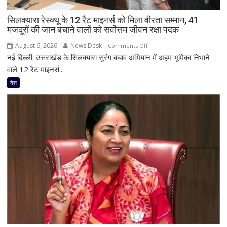
हैं
सिलक्यारा रेस्क्यू के 12 रैट माइनर्स को मिला वीरता सम्मान, 41
अमित
मजदूरों की जान बचाने वालों को सर्वोत्तम जीवन रक्षा पदक
शाह,
परिसीमन
August 6, 2026
News Desk
on
Comments Off
विवाद
नई दिल्ली: उत्तराखंड के सिलक्यारा सुरंग बचाव अभियान में अहम भूमिका निभाने
सिलक्यारा
भी
रेस्क्यू
वाले 12 रैट माइनर्स...
रहेगा
के
देश
केंद्र
12
में
रैट
माइनर्स
को
मिला
वीरता
सम्मान,
41
मजदूरों
की
जान
बचाने
वालों