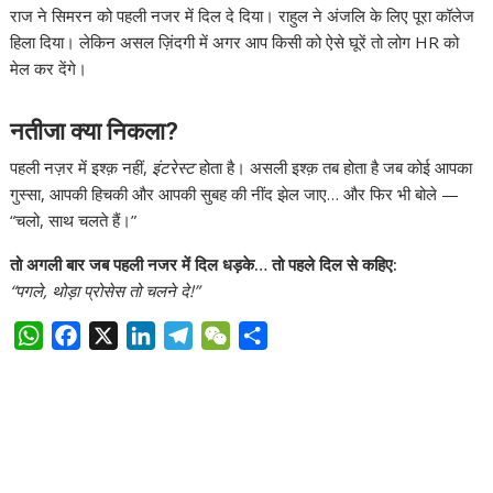
राज ने सिमरन को पहली नजर में दिल दे दिया। राहुल ने अंजलि के लिए पूरा कॉलेज
हिला दिया। लेकिन असल ज़िंदगी में अगर आप किसी को ऐसे घूरें तो लोग HR को
मेल कर देंगे।
नतीजा क्या निकला?
पहली नज़र में इश्क़ नहीं,
इंटरेस्ट
होता है। असली इश्क़ तब होता है जब कोई आपका
गुस्सा, आपकी हिचकी और आपकी सुबह की नींद झेल जाए… और फिर भी बोले —
“चलो, साथ चलते हैं।”
तो अगली बार जब पहली नजर में दिल धड़के… तो पहले दिल से कहिए:
“पगले, थोड़ा प्रोसेस तो चलने दे!”
W
F
X
L
T
W
S
h
a
i
e
e
h
a
c
n
l
C
a
t
e
k
e
h
r
s
b
e
g
a
e
A
o
d
r
t