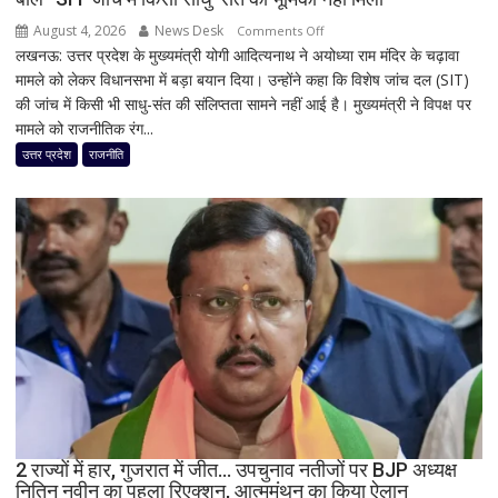
अहम
August 4, 2026
News Desk
on
Comments Off
जरूरत
लखनऊ: उत्तर प्रदेश के मुख्यमंत्री योगी आदित्यनाथ ने अयोध्या राम मंदिर के चढ़ावा
राम
मामले को लेकर विधानसभा में बड़ा बयान दिया। उन्होंने कहा कि विशेष जांच दल (SIT)
मंदिर
की जांच में किसी भी साधु-संत की संलिप्तता सामने नहीं आई है। मुख्यमंत्री ने विपक्ष पर
चढ़ावा
मामले को राजनीतिक रंग...
मामले
पर
उत्तर प्रदेश
राजनीति
विधानसभा
में
सीएम
योगी
का
बड़ा
बयान,
बोले-
SIT
जांच
में
किसी
2 राज्यों में हार, गुजरात में जीत… उपचुनाव नतीजों पर BJP अध्यक्ष
साधु-
नितिन नवीन का पहला रिएक्शन, आत्ममंथन का किया ऐलान
संत