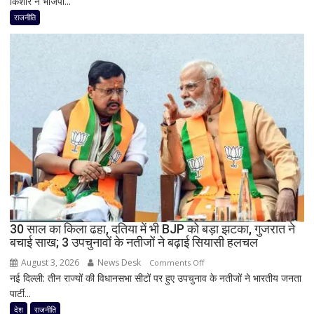
किशोर ने भाजपा...
में
किया
प्रशांत
राजनीति
ऐलान
किशोर
की
ऐतिहासिक
जीत
से
बिहार
की
राजनीति
में
हलचल,
BJP
को
दी
30 साल का किला ढहा, दतिया में भी BJP को बड़ा झटका, गुजरात ने
खुली
बचाई साख; 3 उपचुनावों के नतीजों ने बढ़ाई सियासी हलचल
चेतावनी;
August 3, 2026
News Desk
on
JDU
Comments Off
नई दिल्ली: तीन राज्यों की विधानसभा सीटों पर हुए उपचुनाव के नतीजों ने भारतीय जनता
30
ने
पार्टी...
साल
भी
का
सुनाई
देश
राजनीति