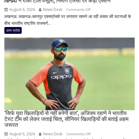
NHAI ने रोकी टोल वसूली, निर्माण एजेंसी पर कड़ा एक्शन
जानिए
August 6, 2026
News Desk
on
Comments Off
दिल्ली
लखनऊ: लखनऊ-कानपुर एक्सप्रेसवे पर लगातार सामने आ रही धंसाव की घटनाओं के
लखनऊ-
समेत
बीच भारतीय राष्ट्रीय राजमार्ग...
कानपुर
देशभर
एक्सप्रेसवे
उत्तर प्रदेश
का
पर
मौसम
बड़ा
फैसला!
बार-
बार
धंसने
के
बाद
NHAI
ने
रोकी
टोल
‘सिर्फ युवा खिलाड़ियों से नहीं बनेगी बात’, अजिंक्य रहाणे ने भारतीय
टेस्ट टीम को लेकर जताई चिंता, सीनियर खिलाड़ियों की बताई अहम
वसूली,
जरूरत
निर्माण
एजेंसी
August 6, 2026
News Desk
on
Comments Off
पर