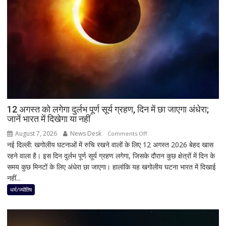
बोले-
SIT
जांच
में
किसी
साधु-
संत
की
भूमिका
12 अगस्त को लगेगा दुर्लभ पूर्ण सूर्य ग्रहण, दिन में छा जाएगा अंधेरा;
नहीं
जानें भारत में दिखेगा या नहीं
मिली
August 7, 2026
News Desk
on
Comments Off
नई दिल्ली: खगोलीय घटनाओं में रुचि रखने वालों के लिए 12 अगस्त 2026 बेहद खास
12
रहने वाला है। इस दिन दुर्लभ पूर्ण सूर्य ग्रहण लगेगा, जिसके दौरान कुछ क्षेत्रों में दिन के
अगस्त
समय कुछ मिनटों के लिए अंधेरा छा जाएगा। हालांकि यह खगोलीय घटना भारत में दिखाई
को
नहीं...
लगेगा
दुर्लभ
धर्म/ज्योतिष
पूर्ण
सूर्य
ग्रहण,