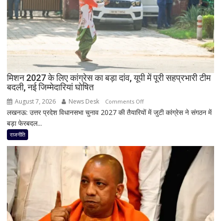
डॉ.
सियासी
रामाशीष
अटकलें
राय
ने
RLD
से
दिया
मिशन 2027 के लिए कांग्रेस का बड़ा दांव, यूपी में पूरी सहप्रभारी टीम
इस्तीफा
बदली, नई जिम्मेदारियां घोषित
August 7, 2026
News Desk
on
Comments Off
लखनऊ: उत्तर प्रदेश विधानसभा चुनाव 2027 की तैयारियों में जुटी कांग्रेस ने संगठन में
मिशन
बड़ा फेरबदल...
2027
के
राजनीति
लिए
कांग्रेस
का
बड़ा
दांव,
यूपी
में
पूरी