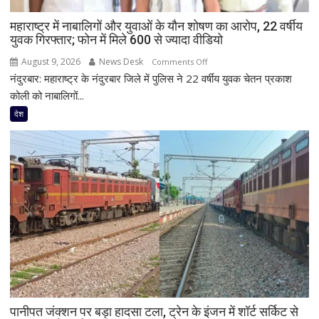
महाराष्ट्र में नाबालिगों और युवाओं के यौन शोषण का आरोप, 22 वर्षीय
युवक गिरफ्तार; फोन में मिले 600 से ज्यादा वीडियो
August 9, 2026
News Desk
on
Comments Off
नंदुरबार: महाराष्ट्र के नंदुरबार जिले में पुलिस ने 22 वर्षीय युवक चेतन प्रकाश
महाराष्ट्र
में
कोली को नाबालिगों...
नाबालिगों
देश
और
युवाओं
के
यौन
शोषण
का
आरोप,
22
वर्षीय
युवक
गिरफ्तार;
फोन
पानीपत जंक्शन पर बड़ा हादसा टला, ट्रेन के इंजन में शॉर्ट सर्किट से
में