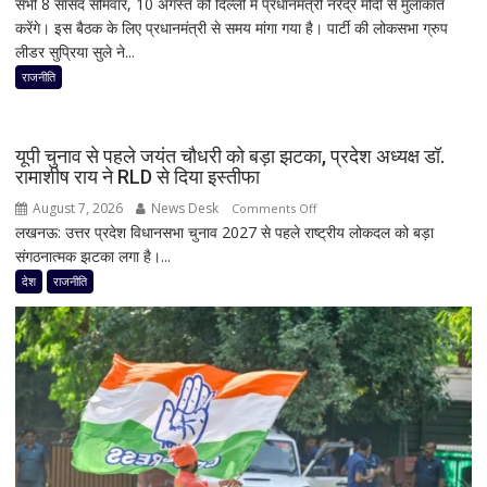
सभी 8 सांसद सोमवार, 10 अगस्त को दिल्ली में प्रधानमंत्री नरेंद्र मोदी से मुलाकात
की
करेंगे। इस बैठक के लिए प्रधानमंत्री से समय मांगा गया है। पार्टी की लोकसभा ग्रुप
राजनीति
लीडर सुप्रिया सुले ने...
में
फिर
राजनीति
हलचल!
PM
मोदी
यूपी चुनाव से पहले जयंत चौधरी को बड़ा झटका, प्रदेश अध्यक्ष डॉ.
से
रामाशीष राय ने RLD से दिया इस्तीफा
मिलेंगे
August 7, 2026
News Desk
on
Comments Off
शरद
लखनऊ: उत्तर प्रदेश विधानसभा चुनाव 2027 से पहले राष्ट्रीय लोकदल को बड़ा
यूपी
पवार
संगठनात्मक झटका लगा है।...
चुनाव
गुट
से
देश
राजनीति
के
पहले
सभी
जयंत
8
चौधरी
सांसद,
को
डीलिमिटेशन
बड़ा
बिल
झटका,
के
प्रदेश
बीच
अध्यक्ष
बढ़ी