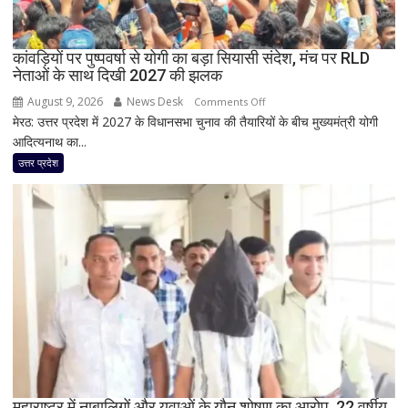
बम
फटा
कांवड़ियों पर पुष्पवर्षा से योगी का बड़ा सियासी संदेश, मंच पर RLD
हो’
नेताओं के साथ दिखी 2027 की झलक
August 9, 2026
News Desk
on
Comments Off
मेरठ: उत्तर प्रदेश में 2027 के विधानसभा चुनाव की तैयारियों के बीच मुख्यमंत्री योगी
कांवड़ियों
आदित्यनाथ का...
पर
पुष्पवर्षा
उत्तर प्रदेश
से
योगी
का
बड़ा
सियासी
संदेश,
मंच
पर
RLD
नेताओं
के
साथ
महाराष्ट्र में नाबालिगों और युवाओं के यौन शोषण का आरोप, 22 वर्षीय