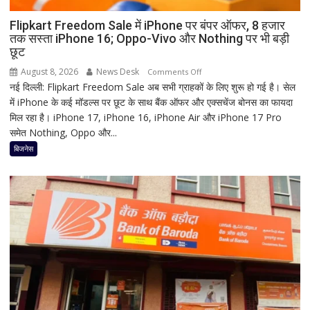
जानिए
हृदयपीठ
Flipkart Freedom Sale में iPhone पर बंपर ऑफर, 8 हजार
तक सस्ता iPhone 16; Oppo-Vivo और Nothing पर भी बड़ी
का
छूट
धार्मिक
रहस्य
August 8, 2026
News Desk
on
Comments Off
नई दिल्ली: Flipkart Freedom Sale अब सभी ग्राहकों के लिए शुरू हो गई है। सेल
Flipkart
में iPhone के कई मॉडल्स पर छूट के साथ बैंक ऑफर और एक्सचेंज बोनस का फायदा
Freedom
मिल रहा है। iPhone 17, iPhone 16, iPhone Air और iPhone 17 Pro
Sale
समेत Nothing, Oppo और...
में
iPhone
बिजनेस
पर
बंपर
ऑफर,
8
हजार
तक
सस्ता
iPhone
16;
Oppo-