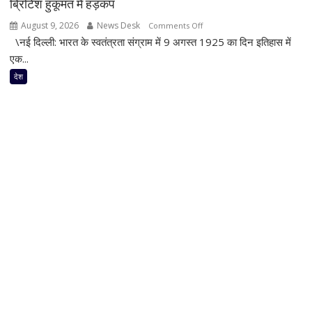
ब्रिटिश हुकूमत में हड़कंप
गाड़ी
August 9, 2026
News Desk
on
Comments Off
\नई दिल्ली: भारत के स्वतंत्रता संग्राम में 9 अगस्त 1925 का दिन इतिहास में
काकोरी
कांड:
एक...
जब
देश
क्रांतिकारियों
ने
अंग्रेजी
खजाना
लूटा,
मच
गया
था
ब्रिटिश
हुकूमत
में
हड़कंप