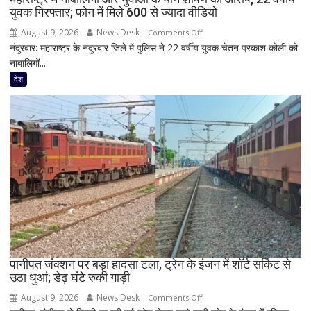
युवक गिरफ्तार; फोन में मिले 600 से ज्यादा वीडियो
दिखी
2027
August 9, 2026
News Desk
on
Comments Off
की
नंदुरबार: महाराष्ट्र के नंदुरबार जिले में पुलिस ने 22 वर्षीय युवक चेतन प्रकाश कोली को
महाराष्ट्र
झलक
नाबालिगों...
में
नाबालिगों
देश
और
युवाओं
के
यौन
शोषण
का
आरोप,
22
वर्षीय
युवक
गिरफ्तार;
फोन
पानीपत जंक्शन पर बड़ा हादसा टला, ट्रेन के इंजन में शॉर्ट सर्किट से
उठा धुआं; डेढ़ घंटे रुकी गाड़ी
में
मिले
August 9, 2026
News Desk
on
Comments Off
600