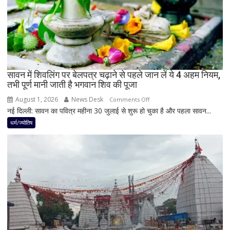
नवपंचम
योग,
इन
3
राशियों
पर
रह
सावन में शिवलिंग पर बेलपत्र चढ़ाने से पहले जान लें ये 4 अहम नियम,
तभी पूर्ण मानी जाती है भगवान शिव की पूजा
सकती
है
August 1, 2026
News Desk
on
Comments Off
शुभ
नई दिल्ली: सावन का पवित्र महीना 30 जुलाई से शुरू हो चुका है और पहला सावन...
सावन
प्रभाव,
में
धर्म/ज्योतिष
करियर
शिवलिंग
और
पर
धन
बेलपत्र
लाभ
चढ़ाने
के
से
बन
पहले
रहे
जान
योग
लें
ये