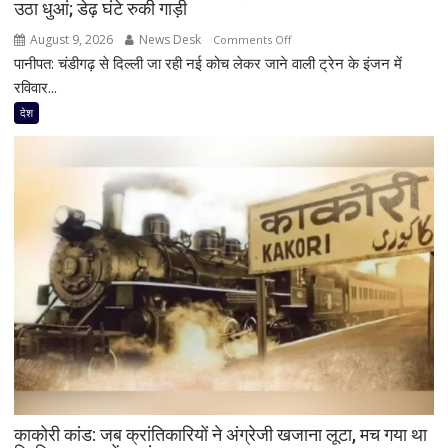
उठा धुआं; डेढ़ घंटे रुकी गाड़ी
मिले
600
August 9, 2026
News Desk
on
Comments Off
से
पानीपत: चंडीगढ़ से दिल्ली जा रही नई कोच लेकर जाने वाली ट्रेन के इंजन में
पानीपत
ज्यादा
जंक्शन
रविवार...
वीडियो
पर
देश
बड़ा
हादसा
टला,
ट्रेन
के
इंजन
में
शॉर्ट
सर्किट
से
उठा
धुआं;
डेढ़
घंटे
काकोरी कांड: जब क्रांतिकारियों ने अंग्रेजी खजाना लूटा, मच गया था
रुकी