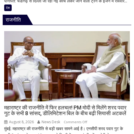
पानीपत: चंडीगढ़ से दिल्ली जा रही नई कोच लेकर जाने वाली ट्रेन के इंजन में रविवार...
पानीपत
से
जंक्शन
देश
ज्यादा
पर
वीडियो
राजनीति
बड़ा
हादसा
टला,
ट्रेन
के
इंजन
में
शॉर्ट
सर्किट
से
उठा
धुआं;
डेढ़
घंटे
महाराष्ट्र की राजनीति में फिर हलचल! PM मोदी से मिलेंगे शरद पवार
गुट के सभी 8 सांसद, डीलिमिटेशन बिल के बीच बढ़ी सियासी अटकलें
रुकी
गाड़ी
August 8, 2026
News Desk
on
Comments Off
मुंबई: महाराष्ट्र की राजनीति से बड़ी खबर सामने आई है। एनसीपी शरद पवार गुट के
महाराष्ट्र