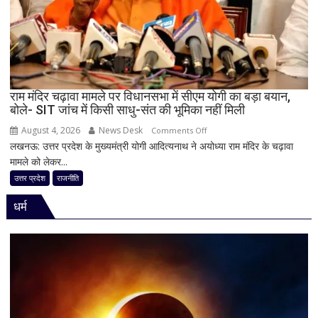
सहप्रभारी
टीम
बदली,
नई
जिम्मेदारियां
घोषित
राम मंदिर चढ़ावा मामले पर विधानसभा में सीएम योगी का बड़ा बयान,
बोले- SIT जांच में किसी साधु-संत की भूमिका नहीं मिली
August 4, 2026
News Desk
on
Comments Off
लखनऊ: उत्तर प्रदेश के मुख्यमंत्री योगी आदित्यनाथ ने अयोध्या राम मंदिर के चढ़ावा
राम
मामले को लेकर...
मंदिर
चढ़ावा
उत्तर प्रदेश
राजनीति
मामले
धर्म
पर
विधानसभा
में
सीएम
योगी
का
बड़ा
बयान,