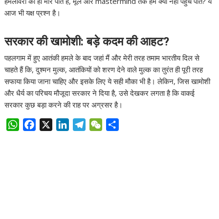
हमलावरों को ही मार पाते हैं, मूल और mastermind तक हम क्यों नहीं पहुँच पाते? ये
आज भी यक्ष प्रश्न है।
सरकार की खामोशी: बड़े कदम की आहट?
पहलगाम में हुए आतंकी हमले के बाद जहां मैं और मेरी तरह तमाम भारतीय दिल से
चाहते हैं कि, दुश्मन मुल्क, आतंकियों को शरण देने वाले मुल्क का तुरंत ही पूरी तरह
सफाया किया जाना चाहिए और इसके लिए ये सही मौका भी है। लेकिन, जिस खामोशी
और धैर्य का परिचय मौजूदा सरकार ने दिया है, उसे देखकर लगता है कि वाकई
सरकार कुछ बड़ा करने की राह पर अग्रसर है।
W
F
X
L
T
W
S
h
a
i
e
e
h
a
c
n
l
C
a
t
e
k
e
h
r
s
b
e
g
a
e
A
o
d
r
t
p
o
I
a
p
k
n
m