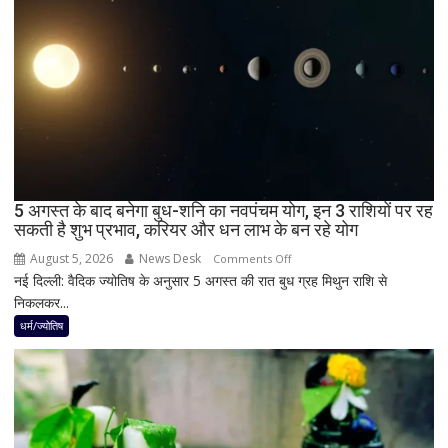
दिन
में
छा
जाएगा
अंधेरा;
जानें
भारत
में
दिखेगा
5 अगस्त के बाद बनेगा बुध-शनि का नवपंचम योग, इन 3 राशियों पर रह
या
सकती है शुभ प्रभाव, करियर और धन लाभ के बन रहे योग
नहीं
August 5, 2026
News Desk
on
Comments Off
नई दिल्ली: वैदिक ज्योतिष के अनुसार 5 अगस्त की रात बुध ग्रह मिथुन राशि से
5
निकलकर...
अगस्त
के
धर्म/ज्योतिष
बाद
बनेगा
बुध-
शनि
का