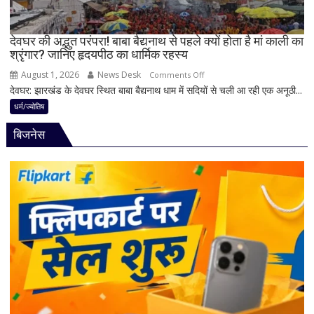
4
अहम
नियम,
देवघर की अद्भुत परंपरा! बाबा बैद्यनाथ से पहले क्यों होता है मां काली का
श्रृंगार? जानिए हृदयपीठ का धार्मिक रहस्य
तभी
पूर्ण
August 1, 2026
News Desk
on
Comments Off
मानी
देवघर: झारखंड के देवघर स्थित बाबा बैद्यनाथ धाम में सदियों से चली आ रही एक अनूठी...
देवघर
जाती
की
धर्म/ज्योतिष
है
अद्भुत
भगवान
बिजनेस
परंपरा!
शिव
बाबा
की
बैद्यनाथ
पूजा
से
पहले
क्यों
होता
है
मां
काली
का
श्रृंगार?