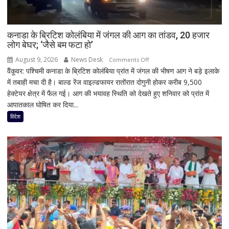
कनाडा के ब्रिटिश कोलंबिया में जंगल की आग का तांडव, 20 हजार
लोग बेघर; ‘जैसे बम फटा हो’
August 9, 2026
News Desk
on
Comments Off
वैंकूवर: पश्चिमी कनाडा के ब्रिटिश कोलंबिया प्रांत में जंगल की भीषण आग ने बड़े इलाके
कनाडा
में तबाही मचा दी है। बाल्ड रेंज वाइल्डफायर रातोंरात दोगुनी होकर करीब 9,500
के
हेक्टेयर क्षेत्र में फैल गई। आग की भयावह स्थिति को देखते हुए शनिवार को प्रांत में
ब्रिटिश
आपातकाल घोषित कर दिया...
कोलंबिया
में
विदेश
जंगल
की
आग
का
तांडव,
20
हजार
लोग
बेघर;
‘जैसे