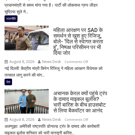
प्रधानमंत्री से समय मांगा गया है। पार्टी की लोकसभा ग्रुप लीडर
में
सुप्रिया सुले ने...
फिर
हलचल!
राजनीति
PM
महिला आरक्षण पर SAD के
मोदी
समर्थन से खुश हुए रिजिजू,
से
बोले- ‘दिल से स्वागत करता
मिलेंगे
हूं’, निष्पक्ष परिसीमन पर भी
शरद
दिया जोर
पवार
August 8, 2026
News Desk
on
Comments Off
गुट
नई दिल्ली: केंद्रीय मंत्री किरेन रिजिजू ने महिला आरक्षण विधेयक को
महिला
के
तत्काल लागू करने की मांग...
आरक्षण
सभी
पर
देश
8
SAD
सांसद,
अचानक केरल क्यों पहुंचे ट्रंप
के
डीलिमिटेशन
के दामाद माइकल बूलोस?
समर्थन
भारी बारिश के बीच हाउसबोट
बिल
से
से लिया बैकवॉटर का आनंद
के
खुश
बीच
August 8, 2026
News Desk
on
Comments Off
हुए
बढ़ी
अलप्पुझा: अमेरिकी राष्ट्रपति डोनाल्ड ट्रंप के दामाद और कारोबारी
अचानक
रिजिजू,
सियासी
माइकल बूलोस शनिवार को भारी मानसूनी बारिश...
केरल
बोले-