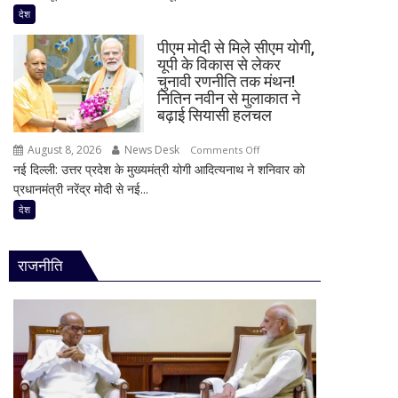
अटकलें
क्यों
देश
‘दिल
पहुंचे
से
पीएम मोदी से मिले सीएम योगी,
ट्रंप
स्वागत
यूपी के विकास से लेकर
के
करता
चुनावी रणनीति तक मंथन!
दामाद
हूं’,
नितिन नवीन से मुलाकात ने
माइकल
बढ़ाई सियासी हलचल
निष्पक्ष
बूलोस?
परिसीमन
August 8, 2026
News Desk
on
भारी
Comments Off
पर
नई दिल्ली: उत्तर प्रदेश के मुख्यमंत्री योगी आदित्यनाथ ने शनिवार को
पीएम
बारिश
भी
प्रधानमंत्री नरेंद्र मोदी से नई...
मोदी
के
दिया
से
बीच
देश
जोर
मिले
हाउसबोट
सीएम
से
राजनीति
योगी,
लिया
यूपी
बैकवॉटर
के
का
विकास
आनंद
से
लेकर
चुनावी