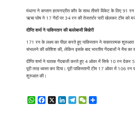
मंधाना ने कप्तान हरमनप्रीत कौर के साथ तीसरे विकेट के लिए 91 रन
ऋचा घोष ने 17 गेंदों पर 34 रन की तेजतर्रार पारी खेलकर टीम को मजबू
दीप्ति शर्मा ने पाकिस्तान की बल्लेबाजी बिखेरी
171 रन के लक्ष्य का पीछा करते हुए पाकिस्तान ने सकारात्मक शुरु
संभालने की कोशिश की, लेकिन इसके बाद भारतीय गेंदबाजों ने मैच का
दीप्ति शर्मा ने घातक गेंदबाजी करते हुए 4 ओवर में सिर्फ 10 रन देकर
पूरी तरह ध्वस्त कर दिया। पूरी पाकिस्तानी टीम 17 ओवर में 106 रन प
शुरुआत की।
W
F
X
L
T
W
S
h
a
i
e
e
h
a
c
n
l
C
a
t
e
k
e
h
r
s
b
e
g
a
e