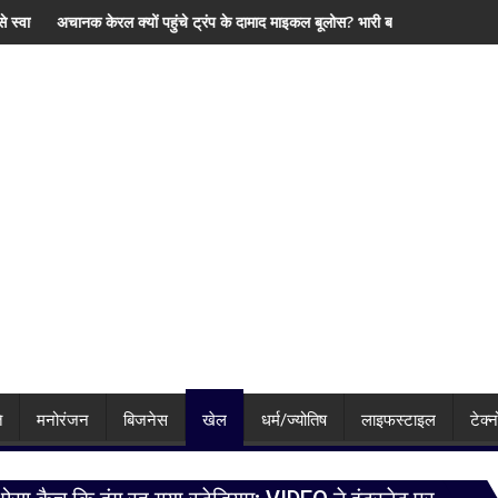
ीमन पर भी दिया जोर
ंचे ट्रंप के दामाद माइकल बूलोस? भारी बारिश के बीच हाउसबोट से लिया बैकवॉटर का आनंद
पीएम मोदी से मिले सीएम योगी, यूपी 
ि
मनोरंजन
बिजनेस
खेल
धर्म/ज्योतिष
लाइफस्टाइल
टेक्