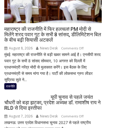
रणनीति
तक
मंथन!
नितिन
नवीन
महाराष्ट्र की राजनीति में फिर हलचल! PM मोदी से
से
मिलेंगे शरद पवार गुट के सभी 8 सांसद, डीलिमिटेशन बिल
के बीच बढ़ी सियासी अटकलें
मुलाकात
ने
August 8, 2026
News Desk
on
Comments Off
बढ़ाई
मुंबई: महाराष्ट्र की राजनीति से बड़ी खबर सामने आई है। एनसीपी शरद
महाराष्ट्र
सियासी
पवार गुट के सभी 8 सांसद सोमवार, 10 अगस्त को दिल्ली में
की
हलचल
प्रधानमंत्री नरेंद्र मोदी से मुलाकात करेंगे। इस बैठक के लिए
राजनीति
प्रधानमंत्री से समय मांगा गया है। पार्टी की लोकसभा ग्रुप लीडर
में
सुप्रिया सुले ने...
फिर
हलचल!
राजनीति
PM
यूपी चुनाव से पहले जयंत
मोदी
चौधरी को बड़ा झटका, प्रदेश अध्यक्ष डॉ. रामाशीष राय ने
से
RLD से दिया इस्तीफा
मिलेंगे
August 7, 2026
News Desk
on
Comments Off
शरद
लखनऊ: उत्तर प्रदेश विधानसभा चुनाव 2027 से पहले राष्ट्रीय
यूपी
पवार