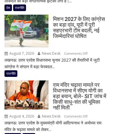
लोकदल को बड़ा संगठनात्मक झटका लगा है।...
चुनाव
गुट
से
देश
राजनीति
के
पहले
सभी
मिशन 2027 के लिए कांग्रेस
जयंत
8
का बड़ा दांव, यूपी में पूरी
चौधरी
सांसद,
सहप्रभारी टीम बदली, नई
को
डीलिमिटेशन
जिम्मेदारियां घोषित
बड़ा
बिल
झटका,
के
August 7, 2026
News Desk
on
प्रदेश
Comments Off
बीच
लखनऊ: उत्तर प्रदेश विधानसभा चुनाव 2027 की तैयारियों में जुटी
मिशन
अध्यक्ष
बढ़ी
कांग्रेस ने संगठन में बड़ा फेरबदल...
2027
डॉ.
सियासी
के
रामाशीष
राजनीति
अटकलें
लिए
राय
राम मंदिर चढ़ावा मामले पर
कांग्रेस
ने
विधानसभा में सीएम योगी का
का
RLD
बड़ा बयान, बोले- SIT जांच में
बड़ा
से
किसी साधु-संत की भूमिका
दांव,
दिया
नहीं मिली
यूपी
इस्तीफा
August 4, 2026
News Desk
on
Comments Off
में
लखनऊ: उत्तर प्रदेश के मुख्यमंत्री योगी आदित्यनाथ ने अयोध्या राम
राम
पूरी
मंदिर के चढ़ावा मामले को लेकर...
मंदिर
सहप्रभारी