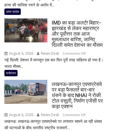
हत्या की साजिश रचने के आरोप में...
बड़ा
खुलासा!
उत्तर प्रदेश
पूर्व
IMD का बड़ा अलर्ट! बिहार-
प्रेमिका
झारखंड से लेकर महाराष्ट्र
का
और पूर्वोत्तर तक आज
भाई
मूसलाधार बारिश, जानिए
गिरफ्तार,
दिल्ली समेत देशभर का मौसम
इंस्टाग्राम
August 6, 2026
News Desk
on
Comments Off
पर
नई दिल्ली: देशभर में मानसून एक बार फिर पूरी तरह सक्रिय हो गया है।
IMD
‘मार
भारत मौसम...
का
दिया’
बड़ा
मनोरंजन
स्टेटस
अलर्ट!
के
लखनऊ-कानपुर एक्सप्रेसवे
बिहार-
बाद
पर बड़ा फैसला! बार-बार
झारखंड
धंसने के बाद NHAI ने रोकी
पुलिस
से
टोल वसूली, निर्माण एजेंसी पर
का
लेकर
कड़ा एक्शन
एक्शन
महाराष्ट्र
August 6, 2026
News Desk
on
Comments Off
और
लखनऊ: लखनऊ-कानपुर एक्सप्रेसवे पर लगातार सामने आ रही धंसाव
लखनऊ-
पूर्वोत्तर
की घटनाओं के बीच भारतीय राष्ट्रीय राजमार्ग...
कानपुर
तक