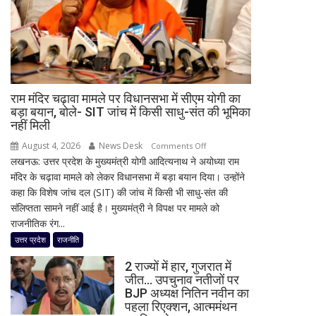
टीम
को
लेकर
जताई
चिंता,
सीनियर
राम मंदिर चढ़ावा मामले पर विधानसभा में सीएम योगी का
खिलाड़ियों
बड़ा बयान, बोले- SIT जांच में किसी साधु-संत की भूमिका
की
नहीं मिली
बताई
August 4, 2026
News Desk
on
Comments Off
अहम
लखनऊ: उत्तर प्रदेश के मुख्यमंत्री योगी आदित्यनाथ ने अयोध्या राम
राम
जरूरत
मंदिर के चढ़ावा मामले को लेकर विधानसभा में बड़ा बयान दिया। उन्होंने
मंदिर
कहा कि विशेष जांच दल (SIT) की जांच में किसी भी साधु-संत की
चढ़ावा
संलिप्तता सामने नहीं आई है। मुख्यमंत्री ने विपक्ष पर मामले को
मामले
राजनीतिक रंग...
पर
विधानसभा
उत्तर प्रदेश
राजनीति
में
2 राज्यों में हार, गुजरात में
सीएम
जीत… उपचुनाव नतीजों पर
योगी
BJP अध्यक्ष नितिन नवीन का
का
पहला रिएक्शन, आत्ममंथन
बड़ा