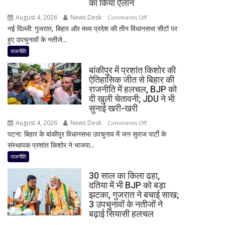
का किया ऐलान
बयान,
August 4, 2026
News Desk
on
Comments Off
बोले-
नई दिल्ली: गुजरात, बिहार और मध्य प्रदेश की तीन विधानसभा सीटों पर
2
SIT
हुए उपचुनावों के नतीजे...
राज्यों
जांच
में
राजनीति
में
हार,
किसी
बांकीपुर में प्रशांत किशोर की
गुजरात
साधु-
ऐतिहासिक जीत से बिहार की
में
राजनीति में हलचल, BJP को
संत
जीत…
दी खुली चेतावनी; JDU ने भी
की
उपचुनाव
सुनाई खरी-खरी
भूमिका
नतीजों
नहीं
August 4, 2026
News Desk
on
Comments Off
पर
मिली
पटना: बिहार के बांकीपुर विधानसभा उपचुनाव में जन सुराज पार्टी के
बांकीपुर
BJP
संस्थापक प्रशांत किशोर ने भाजपा...
में
अध्यक्ष
प्रशांत
राजनीति
नितिन
किशोर
नवीन
30 साल का किला ढहा,
की
का
दतिया में भी BJP को बड़ा
ऐतिहासिक
झटका, गुजरात ने बचाई साख;
पहला
जीत
3 उपचुनावों के नतीजों ने
रिएक्शन,
से
बढ़ाई सियासी हलचल
आत्ममंथन
बिहार