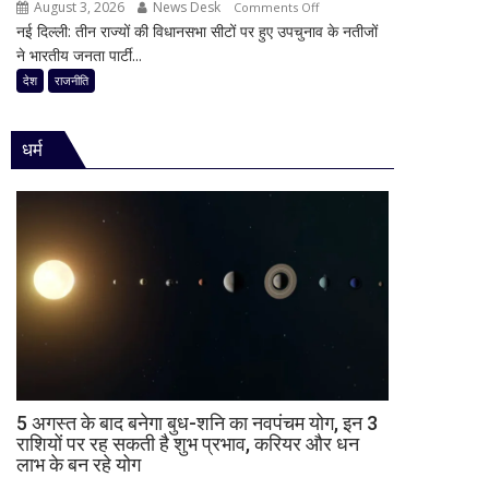
का
August 3, 2026
News Desk
on
Comments Off
की
किया
नई दिल्ली: तीन राज्यों की विधानसभा सीटों पर हुए उपचुनाव के नतीजों
30
राजनीति
ऐलान
ने भारतीय जनता पार्टी...
साल
में
का
देश
राजनीति
हलचल,
किला
BJP
ढहा,
को
धर्म
दतिया
दी
में
खुली
भी
चेतावनी;
BJP
JDU
को
ने
बड़ा
भी
झटका,
सुनाई
गुजरात
खरी-
ने
खरी
बचाई
साख;
3
5 अगस्त के बाद बनेगा बुध-शनि का नवपंचम योग, इन 3
उपचुनावों
राशियों पर रह सकती है शुभ प्रभाव, करियर और धन
लाभ के बन रहे योग
के
नतीजों