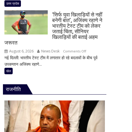
एक्सप्रेसवे
उत्तर प्रदेश
आज
पर
मूसलाधार
‘सिर्फ युवा खिलाड़ियों से नहीं
बड़ा
बारिश,
बनेगी बात’, अजिंक्य रहाणे ने
फैसला!
भारतीय टेस्ट टीम को लेकर
जानिए
बार-
जताई चिंता, सीनियर
दिल्ली
बार
खिलाड़ियों की बताई अहम
समेत
जरूरत
धंसने
देशभर
के
August 6, 2026
News Desk
on
Comments Off
का
बाद
नई दिल्ली: भारतीय टेस्ट टीम में लगातार हो रहे बदलावों के बीच पूर्व
‘सिर्फ
मौसम
NHAI
उपकप्तान अजिंक्य रहाणे...
युवा
ने
खिलाड़ियों
खेल
रोकी
से
टोल
नहीं
वसूली,
राजनीति
बनेगी
निर्माण
बात’,
एजेंसी
अजिंक्य
पर
रहाणे
कड़ा
ने
एक्शन
भारतीय
टेस्ट