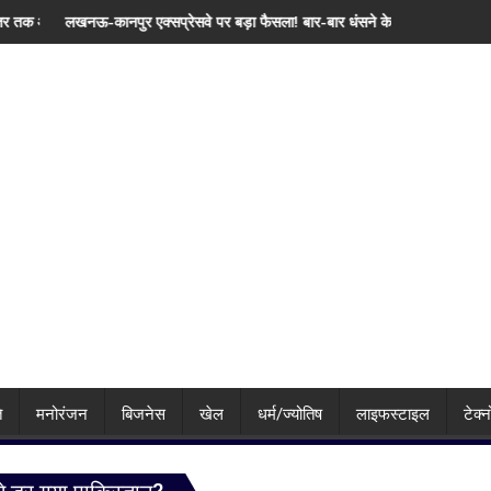
श, जानिए दिल्ली समेत देशभर का मौसम
्सप्रेसवे पर बड़ा फैसला! बार-बार धंसने के बाद NHAI ने रोकी टोल वसूली, निर्माण एजेंसी
'सिर्फ युवा खिलाड़ियों से नही
ि
मनोरंजन
बिजनेस
खेल
धर्म/ज्योतिष
लाइफस्टाइल
टेक्