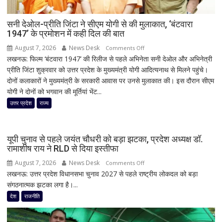
सनी देओल-प्रीति जिंटा ने सीएम योगी से की मुलाकात, ‘बंटवारा
1947’ के प्रमोशन में कही दिल की बात
August 7, 2026
News Desk
on
Comments Off
लखनऊ: फिल्म ‘बंटवारा 1947’ की रिलीज से पहले अभिनेता सनी देओल और अभिनेत्री
सनी
प्रीति जिंटा शुक्रवार को उत्तर प्रदेश के मुख्यमंत्री योगी आदित्यनाथ से मिलने पहुंचे।
देओल-
दोनों कलाकारों ने मुख्यमंत्री के सरकारी आवास पर उनसे मुलाकात की। इस दौरान सीएम
प्रीति
योगी ने दोनों को भगवान की मूर्तियां भेंट...
जिंटा
ने
उत्तर प्रदेश
राज्य
सीएम
योगी
से
यूपी चुनाव से पहले जयंत चौधरी को बड़ा झटका, प्रदेश अध्यक्ष डॉ.
की
रामाशीष राय ने RLD से दिया इस्तीफा
मुलाकात,
August 7, 2026
News Desk
on
Comments Off
‘बंटवारा
लखनऊ: उत्तर प्रदेश विधानसभा चुनाव 2027 से पहले राष्ट्रीय लोकदल को बड़ा
यूपी
1947’
संगठनात्मक झटका लगा है।...
चुनाव
के
से
देश
राजनीति
प्रमोशन
पहले
में
जयंत
कही