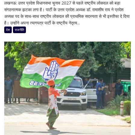
लखनऊ: उत्तर प्रदेश विधानसभा चुनाव 2027 से पहले राष्ट्रीय लोकदल को बड़ा
यूपी
ठप,
संगठनात्मक झटका लगा है। पार्टी के उत्तर प्रदेश अध्यक्ष डॉ. रामाशीष राय ने प्रदेश
चुनाव
अगले
अध्यक्ष पद के साथ-साथ राष्ट्रीय लोकदल की प्राथमिक सदस्यता से भी इस्तीफा दे दिया
से
48
है। उन्होंने अपना त्यागपत्र पार्टी के राष्ट्रीय नेतृत्व...
पहले
घंटे
जयंत
देश
राजनीति
के
चौधरी
लिए
को
हाई
बड़ा
अलर्ट
झटका,
प्रदेश
अध्यक्ष
डॉ.
रामाशीष
राय
ने
RLD
से
दिया
इस्तीफा