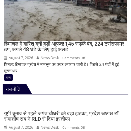
अंधाधुंध
फायरिंग,
शिक्षक
समेत
4
की
मौत,
हिमाचल में बारिश बनी बड़ी आफत! 145 सड़कें बंद, 224 ट्रांसफार्मर
ठप, अगले 48 घंटे के लिए हाई अलर्ट
कई
घायल
August 7, 2026
News Desk
on
Comments Off
शिमला: हिमाचल प्रदेश में मानसून का कहर लगातार जारी है। पिछले 24 घंटों में हुई
हिमाचल
मूसलाधार...
में
बारिश
राज्य
बनी
राजनीति
बड़ी
आफत!
145
सड़कें
यूपी चुनाव से पहले जयंत चौधरी को बड़ा झटका, प्रदेश अध्यक्ष डॉ.
बंद,
रामाशीष राय ने RLD से दिया इस्तीफा
224
August 7, 2026
News Desk
on
Comments Off
ट्रांसफार्मर