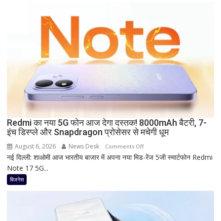
कितना
दे
रहा
है
Bank
of
Baroda?
सीनियर
सिटीजन
को
मिल
Redmi का नया 5G फोन आज देगा दस्तक! 8000mAh बैटरी, 7-
रहा
इंच डिस्प्ले और Snapdragon प्रोसेसर से मचेगी धूम
ज्यादा
फायदा,
August 6, 2026
News Desk
on
Comments Off
जानिए
नई दिल्ली: शाओमी आज भारतीय बाजार में अपना नया मिड-रेंज 5जी स्मार्टफोन Redmi
Redmi
नई
Note 17 5G...
का
ब्याज
नया
बिजनेस
दरें
5G
फोन
आज