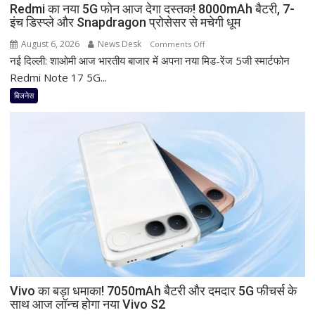
Redmi का नया 5G फोन आज देगा दस्तक! 8000mAh बैटरी, 7-
मिल
इंच डिस्प्ले और Snapdragon प्रोसेसर से मचेगी धूम
रहा
ज्यादा
August 6, 2026
News Desk
on
Comments Off
फायदा,
नई दिल्ली: शाओमी आज भारतीय बाजार में अपना नया मिड-रेंज 5जी स्मार्टफोन
Redmi
जानिए
का
Redmi Note 17 5G...
नई
नया
बिजनेस
ब्याज
5G
दरें
फोन
आज
देगा
दस्तक!
8000mAh
बैटरी,
7-
इंच
डिस्प्ले
और
Snapdragon
Vivo का बड़ा धमाका! 7050mAh बैटरी और दमदार 5G फीचर्स के
प्रोसेसर
साथ आज लॉन्च होगा नया Vivo S2
से