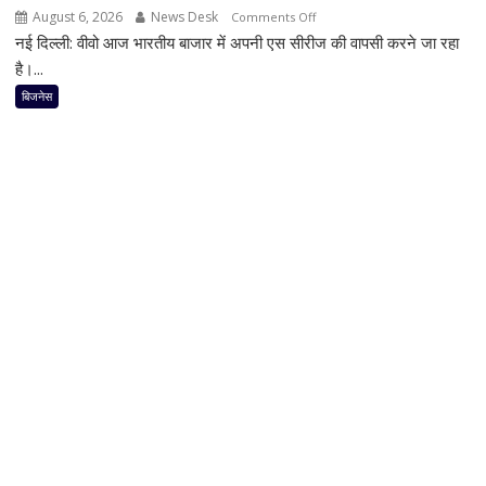
मचेगी
August 6, 2026
News Desk
on
Comments Off
धूम
नई दिल्ली: वीवो आज भारतीय बाजार में अपनी एस सीरीज की वापसी करने जा रहा
Vivo
का
है।...
बड़ा
बिजनेस
धमाका!
7050mAh
बैटरी
और
दमदार
5G
फीचर्स
के
साथ
आज
लॉन्च
होगा
नया
Vivo
S2