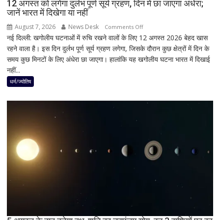
12 अगस्त को लगेगा दुर्लभ पूर्ण सूर्य ग्रहण, दिन में छा जाएगा अंधेरा;
जानें भारत में दिखेगा या नहीं
August 7, 2026
News Desk
on
Comments Off
नई दिल्ली: खगोलीय घटनाओं में रुचि रखने वालों के लिए 12 अगस्त 2026 बेहद खास
12
रहने वाला है। इस दिन दुर्लभ पूर्ण सूर्य ग्रहण लगेगा, जिसके दौरान कुछ क्षेत्रों में दिन के
अगस्त
समय कुछ मिनटों के लिए अंधेरा छा जाएगा। हालांकि यह खगोलीय घटना भारत में दिखाई
को
नहीं...
लगेगा
दुर्लभ
धर्म/ज्योतिष
पूर्ण
सूर्य
ग्रहण,
दिन
में
छा
जाएगा
अंधेरा;
जानें
भारत
में
दिखेगा