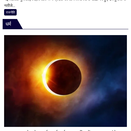
संत
नतीजे...
राज्यों
की
में
राजनीति
भूमिका
हार,
नहीं
धर्म
गुजरात
मिली
में
जीत…
उपचुनाव
नतीजों
पर
BJP
अध्यक्ष
नितिन
नवीन
का
पहला
रिएक्शन,
आत्ममंथन
का
किया
ऐलान