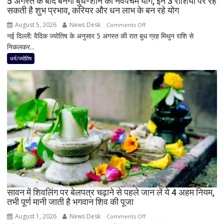
5 अगस्त के बाद बनेगा बुध-शनि का नवपंचम योग, इन 3 राशियों पर रह
या
सकती है शुभ प्रभाव, करियर और धन लाभ के बन रहे योग
नहीं
August 5, 2026
News Desk
on
Comments Off
नई दिल्ली: वैदिक ज्योतिष के अनुसार 5 अगस्त की रात बुध ग्रह मिथुन राशि से
5
निकलकर...
अगस्त
के
धर्म/ज्योतिष
बाद
बनेगा
बुध-
शनि
का
नवपंचम
योग,
इन
3
राशियों
पर
रह
सावन में शिवलिंग पर बेलपत्र चढ़ाने से पहले जान लें ये 4 अहम नियम,
तभी पूर्ण मानी जाती है भगवान शिव की पूजा
सकती
है
August 1, 2026
News Desk
on
Comments Off
शुभ