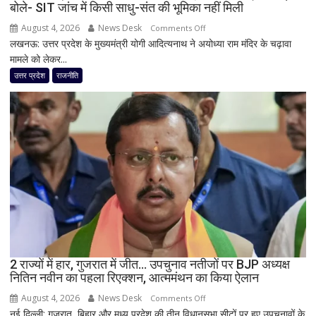
बोले- SIT जांच में किसी साधु-संत की भूमिका नहीं मिली
August 4, 2026
News Desk
on
Comments Off
लखनऊ: उत्तर प्रदेश के मुख्यमंत्री योगी आदित्यनाथ ने अयोध्या राम मंदिर के चढ़ावा
राम
मामले को लेकर...
मंदिर
चढ़ावा
उत्तर प्रदेश
राजनीति
मामले
पर
विधानसभा
में
सीएम
योगी
का
बड़ा
बयान,
बोले-
SIT
जांच
2 राज्यों में हार, गुजरात में जीत… उपचुनाव नतीजों पर BJP अध्यक्ष
नितिन नवीन का पहला रिएक्शन, आत्ममंथन का किया ऐलान
में
किसी
August 4, 2026
News Desk
on
Comments Off
साधु-
नई दिल्ली: गुजरात, बिहार और मध्य प्रदेश की तीन विधानसभा सीटों पर हुए उपचुनावों के
2