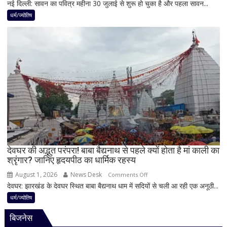
नई दिल्ली: सावन का पवित्र महीना 30 जुलाई से शुरू हो चुका है और पहला सावन...
सावन
प्रभाव,
में
धर्म/ज्योतिष
करियर
शिवलिंग
और
पर
धन
बेलपत्र
लाभ
चढ़ाने
के
से
बन
पहले
रहे
जान
योग
लें
ये
4
अहम
नियम,
देवघर की अद्भुत परंपरा! बाबा बैद्यनाथ से पहले क्यों होता है मां काली का
श्रृंगार? जानिए हृदयपीठ का धार्मिक रहस्य
तभी
पूर्ण
August 1, 2026
News Desk
on
Comments Off
मानी
देवघर: झारखंड के देवघर स्थित बाबा बैद्यनाथ धाम में सदियों से चली आ रही एक अनूठी...
देवघर
जाती
की
धर्म/ज्योतिष
है
अद्भुत
भगवान
बिजनेस
परंपरा!
शिव