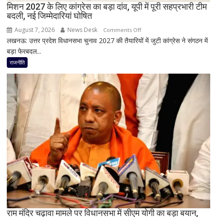
मिशन 2027 के लिए कांग्रेस का बड़ा दांव, यूपी में पूरी सहप्रभारी टीम
बदली, नई जिम्मेदारियां घोषित
August 7, 2026
News Desk
on
Comments Off
लखनऊ: उत्तर प्रदेश विधानसभा चुनाव 2027 की तैयारियों में जुटी कांग्रेस ने संगठन में
मिशन
बड़ा फेरबदल...
2027
के
राजनीति
लिए
कांग्रेस
का
बड़ा
दांव,
यूपी
में
पूरी
सहप्रभारी
टीम
बदली,
नई
जिम्मेदारियां
घोषित
राम मंदिर चढ़ावा मामले पर विधानसभा में सीएम योगी का बड़ा बयान,