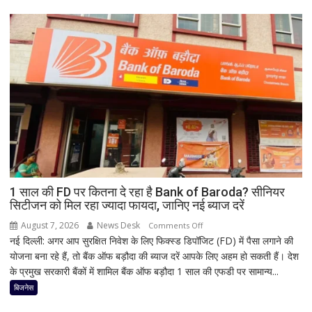
बाबा
की
बैद्यनाथ
पूजा
से
पहले
क्यों
होता
है
मां
काली
का
श्रृंगार?
जानिए
हृदयपीठ
1 साल की FD पर कितना दे रहा है Bank of Baroda? सीनियर
सिटीजन को मिल रहा ज्यादा फायदा, जानिए नई ब्याज दरें
का
धार्मिक
August 7, 2026
News Desk
on
Comments Off
रहस्य
नई दिल्ली: अगर आप सुरक्षित निवेश के लिए फिक्स्ड डिपॉजिट (FD) में पैसा लगाने की
1
योजना बना रहे हैं, तो बैंक ऑफ बड़ौदा की ब्याज दरें आपके लिए अहम हो सकती हैं। देश
साल
के प्रमुख सरकारी बैंकों में शामिल बैंक ऑफ बड़ौदा 1 साल की एफडी पर सामान्य...
की
FD
बिजनेस
पर