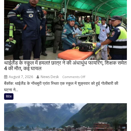
चौधरी
दिल
को
की
बड़ा
बात
झटका,
प्रदेश
अध्यक्ष
डॉ.
रामाशीष
राय
ने
थाईलैंड के स्कूल में हमला! छात्र ने की अंधाधुंध फायरिंग, शिक्षक समेत
4 की मौत, कई घायल
RLD
से
August 7, 2026
News Desk
on
Comments Off
दिया
बैंकॉक: थाईलैंड के नोंथबुरी प्रांत स्थित एक स्कूल में शुक्रवार को हुई गोलीबारी की
थाईलैंड
इस्तीफा
घटना ने...
के
स्कूल
विदेश
में
हमला!
छात्र
ने
की