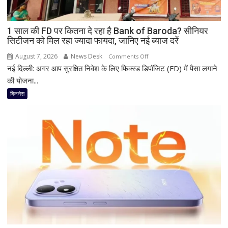
1 साल की FD पर कितना दे रहा है Bank of Baroda? सीनियर
सिटीजन को मिल रहा ज्यादा फायदा, जानिए नई ब्याज दरें
August 7, 2026
News Desk
on
Comments Off
नई दिल्ली: अगर आप सुरक्षित निवेश के लिए फिक्स्ड डिपॉजिट (FD) में पैसा लगाने
1
साल
की योजना...
की
बिजनेस
FD
पर
कितना
दे
रहा
है
Bank
of
Baroda?
सीनियर
सिटीजन
को