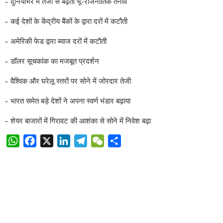
– दुनियाभर में तेजी से बढ़ता भू-राजनीतिक तनाव
– कई देशों के केंद्रीय बैंकों के द्वारा दरों में कटौती
– अमेरिकी फेड द्वारा ब्याज दरों में कटौती
– डॉलर सूचकांक का मजबूत प्रदर्शन
– वैश्विक और घरेलू स्तरों पर सोने में जोरदार तेजी
– भारत समेत बड़े देशों ने अपना स्वर्ण भंडार बढ़ाया
– शेयर बाजारों में गिरावट की आशंका से सोने में निवेश बढ़ा
W
F
X
L
T
W
S
h
a
i
e
e
h
a
c
n
l
C
a
t
e
k
e
h
r
s
b
e
g
a
e
A
o
d
r
t
p
o
I
a