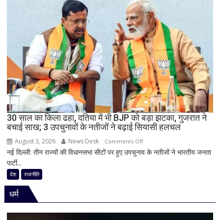
ऐतिहासिक
जीत
से
बिहार
की
राजनीति
में
हलचल,
BJP
को
दी
30 साल का किला ढहा, दतिया में भी BJP को बड़ा झटका, गुजरात ने
खुली
बचाई साख; 3 उपचुनावों के नतीजों ने बढ़ाई सियासी हलचल
चेतावनी;
August 3, 2026
News Desk
on
JDU
Comments Off
नई दिल्ली: तीन राज्यों की विधानसभा सीटों पर हुए उपचुनाव के नतीजों ने भारतीय जनता
30
ने
पार्टी...
साल
भी
का
सुनाई
देश
राजनीति
किला
खरी-
धर्म
ढहा,
खरी
दतिया
में