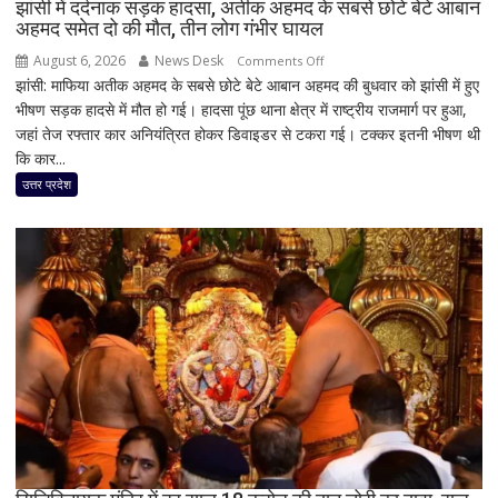
झांसी में दर्दनाक सड़क हादसा, अतीक अहमद के सबसे छोटे बेटे आबान
अहमद समेत दो की मौत, तीन लोग गंभीर घायल
August 6, 2026
News Desk
on
Comments Off
झांसी: माफिया अतीक अहमद के सबसे छोटे बेटे आबान अहमद की बुधवार को झांसी में हुए
झांसी
भीषण सड़क हादसे में मौत हो गई। हादसा पूंछ थाना क्षेत्र में राष्ट्रीय राजमार्ग पर हुआ,
में
जहां तेज रफ्तार कार अनियंत्रित होकर डिवाइडर से टकरा गई। टक्कर इतनी भीषण थी
दर्दनाक
कि कार...
सड़क
हादसा,
उत्तर प्रदेश
अतीक
अहमद
के
सबसे
छोटे
बेटे
आबान
अहमद
समेत
दो
की
मौत,