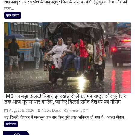
शाहजहांपुर: उत्तर प्रदेश के शाहजहांपुर जिले के कांट कस्बे में हिंदू युवक गौतम मौर्य की
शाहजहांपुर
भी
हत्या...
हत्याकांड
किया
में
उत्तर प्रदेश
जिक्र,
बड़ा
पीएम
खुलासा!
मोदी
पूर्व
से
प्रेमिका
उठाई
का
बड़ी
भाई
मांग
गिरफ्तार,
इंस्टाग्राम
पर
‘मार
दिया’
स्टेटस
IMD का बड़ा अलर्ट! बिहार-झारखंड से लेकर महाराष्ट्र और पूर्वोत्तर
तक आज मूसलाधार बारिश, जानिए दिल्ली समेत देशभर का मौसम
के
बाद
August 6, 2026
News Desk
on
Comments Off
पुलिस
नई दिल्ली: देशभर में मानसून एक बार फिर पूरी तरह सक्रिय हो गया है। भारत मौसम...
IMD
का
का
मनोरंजन
एक्शन
बड़ा