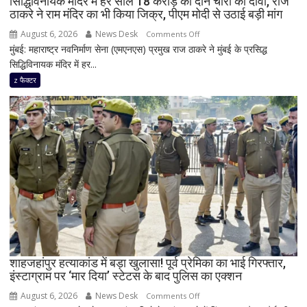
सिद्धिविनायक मंदिर में हर साल 18 करोड़ की दान चोरी का दावा, राज
तीन
ठाकरे ने राम मंदिर का भी किया जिक्र, पीएम मोदी से उठाई बड़ी मांग
लोग
गंभीर
August 6, 2026
News Desk
on
Comments Off
घायल
मुंबई: महाराष्ट्र नवनिर्माण सेना (एमएनएस) प्रमुख राज ठाकरे ने मुंबई के प्रसिद्ध
सिद्धिविनायक
सिद्धिविनायक मंदिर में हर...
मंदिर
में
z फैक्टर
हर
साल
18
करोड़
की
दान
चोरी
का
दावा,
राज
ठाकरे
ने
शाहजहांपुर हत्याकांड में बड़ा खुलासा! पूर्व प्रेमिका का भाई गिरफ्तार,
इंस्टाग्राम पर ‘मार दिया’ स्टेटस के बाद पुलिस का एक्शन
राम
मंदिर
August 6, 2026
News Desk
on
Comments Off
का