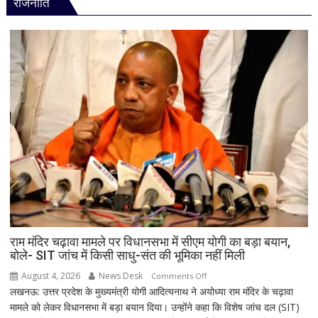
राजनीति
अलर्ट!
बिहार-
झारखंड
से
लेकर
महाराष्ट्र
और
पूर्वोत्तर
तक
आज
मूसलाधार
बारिश,
जानिए
दिल्ली
समेत
देशभर
राम मंदिर चढ़ावा मामले पर विधानसभा में सीएम योगी का बड़ा बयान,
बोले- SIT जांच में किसी साधु-संत की भूमिका नहीं मिली
का
मौसम
August 4, 2026
News Desk
on
Comments Off
लखनऊ: उत्तर प्रदेश के मुख्यमंत्री योगी आदित्यनाथ ने अयोध्या राम मंदिर के चढ़ावा
राम
मामले को लेकर विधानसभा में बड़ा बयान दिया। उन्होंने कहा कि विशेष जांच दल (SIT)
मंदिर