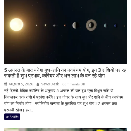
भी
BJP
को
बड़ा
झटका,
गुजरात
ने
बचाई
साख;
3
उपचुनावों
5 अगस्त के बाद बनेगा बुध-शनि का नवपंचम योग, इन 3 राशियों पर रह
सकती है शुभ प्रभाव, करियर और धन लाभ के बन रहे योग
के
नतीजों
August 5, 2026
News Desk
on
Comments Off
ने
नई दिल्ली: वैदिक ज्योतिष के अनुसार 5 अगस्त की रात बुध ग्रह मिथुन राशि से
5
बढ़ाई
निकलकर कर्क राशि में प्रवेश करेंगे। इस गोचर के साथ बुध और शनि के बीच नवपंचम
अगस्त
सियासी
योग का निर्माण होगा। ज्योतिषीय मान्यता के मुताबिक यह शुभ योग 22 अगस्त तक
के
हलचल
प्रभावी रहेगा। इस...
बाद
बनेगा
धर्म/ज्योतिष
बुध-
शनि