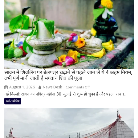
का
नवपंचम
योग,
इन
3
राशियों
पर
रह
सकती
है
सावन में शिवलिंग पर बेलपत्र चढ़ाने से पहले जान लें ये 4 अहम नियम,
शुभ
तभी पूर्ण मानी जाती है भगवान शिव की पूजा
प्रभाव,
करियर
August 1, 2026
News Desk
on
Comments Off
और
नई दिल्ली: सावन का पवित्र महीना 30 जुलाई से शुरू हो चुका है और पहला सावन...
सावन
धन
में
धर्म/ज्योतिष
लाभ
शिवलिंग
के
पर
बन
बेलपत्र
रहे
चढ़ाने
योग
से