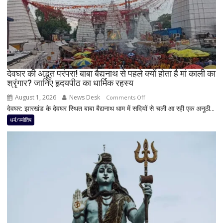
पहले
जान
लें
ये
4
अहम
नियम,
देवघर की अद्भुत परंपरा! बाबा बैद्यनाथ से पहले क्यों होता है मां काली का
श्रृंगार? जानिए हृदयपीठ का धार्मिक रहस्य
तभी
पूर्ण
August 1, 2026
News Desk
on
Comments Off
मानी
देवघर: झारखंड के देवघर स्थित बाबा बैद्यनाथ धाम में सदियों से चली आ रही एक अनूठी...
देवघर
जाती
की
धर्म/ज्योतिष
है
अद्भुत
भगवान
परंपरा!
शिव
बाबा
की
बैद्यनाथ
पूजा
से
पहले
क्यों
होता
है