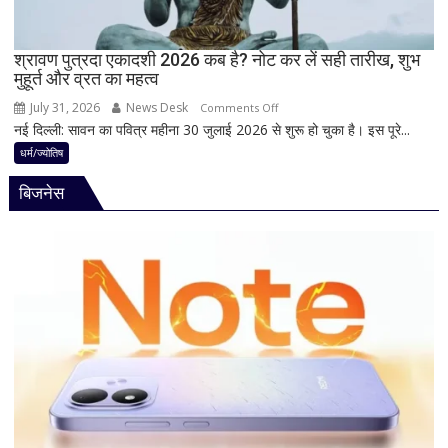
मां
काली
का
श्रावण पुत्रदा एकादशी 2026 कब है? नोट कर लें सही तारीख, शुभ
मुहूर्त और व्रत का महत्व
श्रृंगार?
जानिए
July 31, 2026
News Desk
on
Comments Off
हृदयपीठ
नई दिल्ली: सावन का पवित्र महीना 30 जुलाई 2026 से शुरू हो चुका है। इस पूरे...
श्रावण
का
पुत्रदा
धर्म/ज्योतिष
धार्मिक
एकादशी
रहस्य
बिजनेस
2026
कब
है?
नोट
कर
लें
सही
तारीख,
शुभ
मुहूर्त
और
व्रत