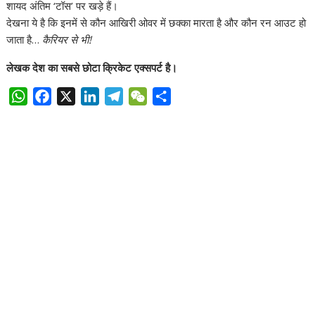
शायद अंतिम ‘टॉस’ पर खड़े हैं।
देखना ये है कि इनमें से कौन आखिरी ओवर में छक्का मारता है और कौन रन आउट हो
जाता है…
कैरियर से भी!
लेखक देश का सबसे छोटा क्रिकेट एक्सपर्ट है।
W
F
X
L
T
W
S
h
a
i
e
e
h
a
c
n
l
C
a
t
e
k
e
h
r
s
b
e
g
a
e
A
o
d
r
t
p
o
I
a
p
k
n
m