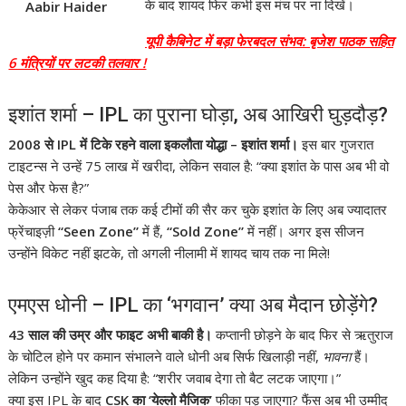
के बाद शायद फिर कभी इस मंच पर ना दिखें।
Aabir Haider
यूपी कैबिनेट में बड़ा फेरबदल संभव: बृजेश पाठक सहित
6 मंत्रियों पर लटकी तलवार !
इशांत शर्मा – IPL का पुराना घोड़ा, अब आखिरी घुड़दौड़?
2008 से IPL में टिके रहने वाला इकलौता योद्धा – इशांत शर्मा।
इस बार गुजरात
टाइटन्स ने उन्हें 75 लाख में खरीदा, लेकिन सवाल है: “क्या इशांत के पास अब भी वो
पेस और फेस है?”
केकेआर से लेकर पंजाब तक कई टीमों की सैर कर चुके इशांत के लिए अब ज्यादातर
फ्रेंचाइज़ी
“Seen Zone”
में हैं,
“Sold Zone”
में नहीं। अगर इस सीजन
उन्होंने विकेट नहीं झटके, तो अगली नीलामी में शायद चाय तक ना मिले!
एमएस धोनी – IPL का ‘भगवान’ क्या अब मैदान छोड़ेंगे?
43 साल की उम्र और फाइट अभी बाकी है।
कप्तानी छोड़ने के बाद फिर से ऋतुराज
के चोटिल होने पर कमान संभालने वाले धोनी अब सिर्फ खिलाड़ी नहीं,
भावना
हैं।
लेकिन उन्होंने खुद कह दिया है: “शरीर जवाब देगा तो बैट लटक जाएगा।”
क्या इस IPL के बाद
CSK का ‘येल्लो मैजिक’
फीका पड़ जाएगा? फैंस अब भी उम्मीद