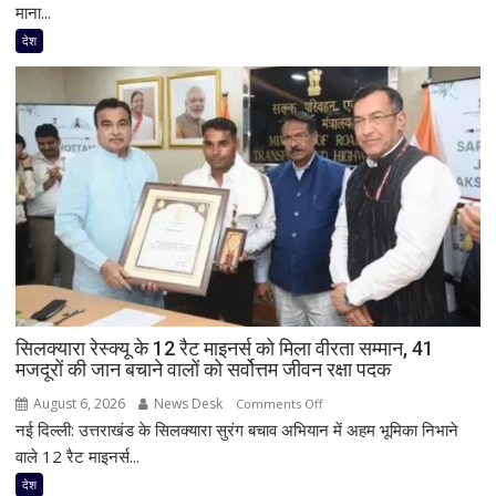
की
में
माना...
बताई
आज
देश
अहम
सियासी
जरूरत
संग्राम
तेज
होने
के
आसार!
FCRA
विधेयक
पर
बोल
सकते
हैं
सिलक्यारा रेस्क्यू के 12 रैट माइनर्स को मिला वीरता सम्मान, 41
अमित
मजदूरों की जान बचाने वालों को सर्वोत्तम जीवन रक्षा पदक
शाह,
परिसीमन
August 6, 2026
News Desk
on
Comments Off
विवाद
नई दिल्ली: उत्तराखंड के सिलक्यारा सुरंग बचाव अभियान में अहम भूमिका निभाने
सिलक्यारा
भी
रेस्क्यू
वाले 12 रैट माइनर्स...
रहेगा
के
देश
केंद्र