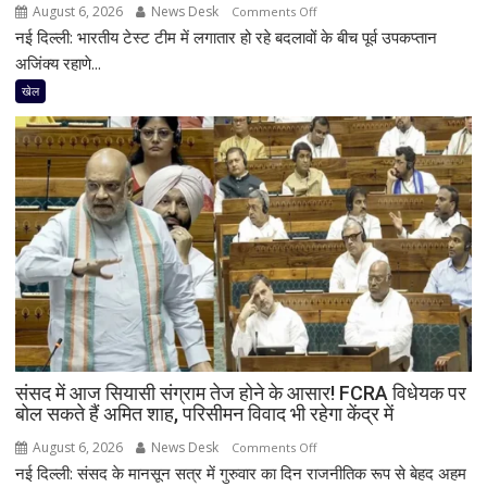
August 6, 2026
News Desk
on
Comments Off
नई दिल्ली: भारतीय टेस्ट टीम में लगातार हो रहे बदलावों के बीच पूर्व उपकप्तान
‘सिर्फ
युवा
अजिंक्य रहाणे...
खिलाड़ियों
खेल
से
नहीं
बनेगी
बात’,
अजिंक्य
रहाणे
ने
भारतीय
टेस्ट
टीम
को
लेकर
संसद में आज सियासी संग्राम तेज होने के आसार! FCRA विधेयक पर
जताई
बोल सकते हैं अमित शाह, परिसीमन विवाद भी रहेगा केंद्र में
चिंता,
सीनियर
August 6, 2026
News Desk
on
Comments Off
खिलाड़ियों
नई दिल्ली: संसद के मानसून सत्र में गुरुवार का दिन राजनीतिक रूप से बेहद अहम
संसद