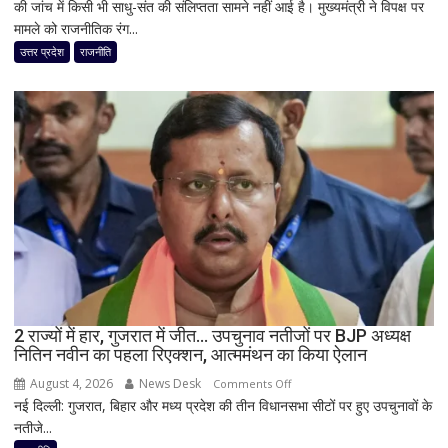
की जांच में किसी भी साधु-संत की संलिप्तता सामने नहीं आई है। मुख्यमंत्री ने विपक्ष पर
चढ़ावा
मामले को राजनीतिक रंग...
मामले
पर
उत्तर प्रदेश
राजनीति
विधानसभा
में
सीएम
योगी
का
बड़ा
बयान,
बोले-
SIT
जांच
में
किसी
2 राज्यों में हार, गुजरात में जीत… उपचुनाव नतीजों पर BJP अध्यक्ष
साधु-
नितिन नवीन का पहला रिएक्शन, आत्ममंथन का किया ऐलान
संत
की
August 4, 2026
News Desk
on
Comments Off
भूमिका
नई दिल्ली: गुजरात, बिहार और मध्य प्रदेश की तीन विधानसभा सीटों पर हुए उपचुनावों के
2
नहीं
नतीजे...
राज्यों
मिली