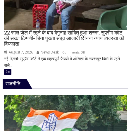
73
वर्षीय
बुजुर्ग
150
किलोमीटर
22 साल जेल में रहने के बाद बेगुनाह साबित हुआ शख्स, सुप्रीम कोर्ट
की सख्त टिप्पणी- बिना पुख्ता सबूत आजादी छीनना न्याय व्यवस्था की
तय
विफलता
कर
इलाज
August 7, 2026
News Desk
on
Comments Off
के
नई दिल्ली: सुप्रीम कोर्ट ने एक महत्वपूर्ण फैसले में ओडिशा के नबरंगपुर जिले के रहने
22
लिए
वाले...
साल
पहुंचे
जेल
देश
अस्पताल
में
राजनीति
रहने
के
बाद
बेगुनाह
साबित
हुआ
शख्स,
सुप्रीम