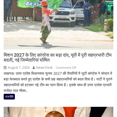
कोर्ट
की
सख्त
टिप्पणी-
बिना
पुख्ता
सबूत
आजादी
छीनना
मिशन 2027 के लिए कांग्रेस का बड़ा दांव, यूपी में पूरी सहप्रभारी टीम
न्याय
बदली, नई जिम्मेदारियां घोषित
व्यवस्था
की
August 7, 2026
News Desk
on
Comments Off
लखनऊ: उत्तर प्रदेश विधानसभा चुनाव 2027 की तैयारियों में जुटी कांग्रेस ने संगठन में
विफलता
मिशन
बड़ा फेरबदल करते हुए प्रदेश के सभी छह सहप्रभारियों को बदल दिया है। पार्टी ने पुराने
2027
सहप्रभारियों को हटाकर नई टीम का गठन किया है। इसके साथ ही उत्तर प्रदेश प्रभारी
के
राजेंद्र पाल गौतम...
लिए
कांग्रेस
राजनीति
का
बड़ा
दांव,