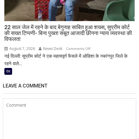
का
सफल
परीक्षण;
राजनाथ
22 साल जेल में रहने के बाद बेगुनाह साबित हुआ शख्स, सुप्रीम कोर्ट
सिंह
की सख्त टिप्पणी- बिना पुख्ता सबूत आजादी छीनना न्याय व्यवस्था की
ने
विफलता
दी
बधाई
August 7, 2026
News Desk
on
Comments Off
नई दिल्ली: सुप्रीम कोर्ट ने एक महत्वपूर्ण फैसले में ओडिशा के नबरंगपुर जिले के
22
साल
रहने वाले...
जेल
देश
में
रहने
LEAVE A COMMENT
के
बाद
बेगुनाह
साबित
हुआ
शख्स,
सुप्रीम
कोर्ट