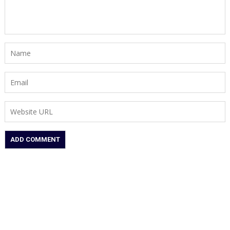
की
सख्त
टिप्पणी-
बिना
पुख्ता
सबूत
आजादी
छीनना
न्याय
व्यवस्था
की
विफलता