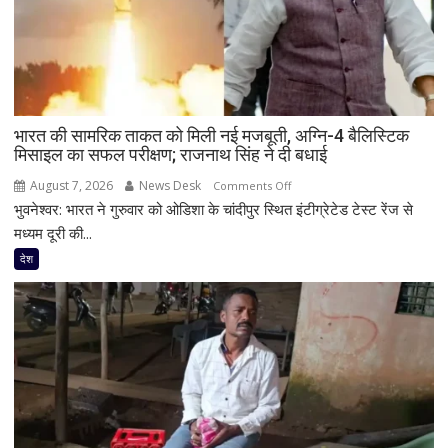
1.60
लाख
गोविंदाओं
को
मिलेगा
10
भारत की सामरिक ताकत को मिली नई मजबूती, अग्नि-4 बैलिस्टिक
लाख
मिसाइल का सफल परीक्षण; राजनाथ सिंह ने दी बधाई
रुपये
तक
August 7, 2026
News Desk
on
Comments Off
का
भुवनेश्वर: भारत ने गुरुवार को ओडिशा के चांदीपुर स्थित इंटीग्रेटेड टेस्ट रेंज से
भारत
बीमा
की
मध्यम दूरी की...
कवर
सामरिक
देश
ताकत
को
मिली
नई
मजबूती,
अग्नि-4
बैलिस्टिक
मिसाइल