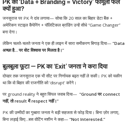
PK का ‘Data + Branding = Victory’ फॉर्मूला फेल
क्यों हुआ?
जनसुराज पर PK ने दांव लगाया— सोचा कि 20 साल का बिहार डेटा बैंक +
अमेरिकन स्टाइल कैंपेनिंग + पॉलिटिकल ब्रांडिंग उन्हें सीधे “Game Changer”
बना देगा।
लेकिन चलते-चलते जनता ने एक ही लाइन में सारा समीकरण बिगाड़ दिया—
“Data
अच्छा है… पर वोट विश्वास पर मिलता है।”
बुलबुला फूटा — PK का ‘Exit’ जनता ने करा दिया
दोपहर तक जनसुराज एक भी सीट पर निर्णायक बढ़त नहीं ले सकी। PK को यकीन
था कि वो बिहार की राजनीति को ‘disrupt’ करेंगे।
पर ground reality ने बहुत सिंपल जवाब दिया—
“Ground पर connect
नहीं, तो result में respect नहीं।”
PK की उम्मीदों का गुब्बारा जनता ने बड़ी सहजता से फोड़ दिया। बिना ज़ोर लगाए,
बिना लड़ाई किए…बस वोटिंग मशीन ने कहा—
“Not Interested.”