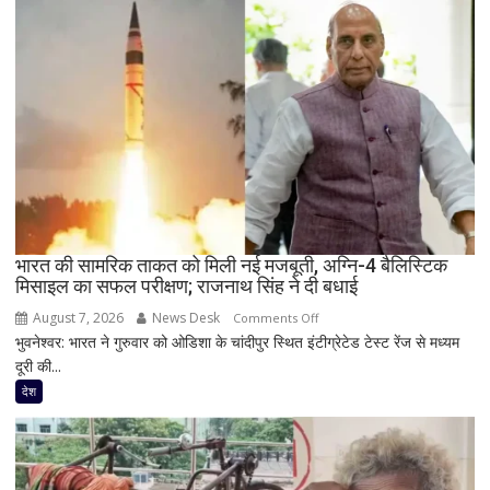
का
बड़ा
ऐलान,
1.60
लाख
गोविंदाओं
को
मिलेगा
10
लाख
रुपये
भारत की सामरिक ताकत को मिली नई मजबूती, अग्नि-4 बैलिस्टिक
तक
मिसाइल का सफल परीक्षण; राजनाथ सिंह ने दी बधाई
का
बीमा
August 7, 2026
News Desk
on
Comments Off
कवर
भुवनेश्वर: भारत ने गुरुवार को ओडिशा के चांदीपुर स्थित इंटीग्रेटेड टेस्ट रेंज से मध्यम
भारत
दूरी की...
की
सामरिक
देश
ताकत
को
मिली
नई