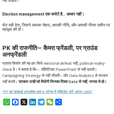
नहीं छोड़ता।
Election management एक सपोर्ट है… आधार नहीं।
वोट वही देगा, जिसने आपका चेहरा, आपकी नीति, और आपकी नीयत ज़मीन पर
महसूस की हो।
PK की राजनीति— कैमरा फ्रेंडली, पर ग्राउंड
अनफ्रेंडली
प्रशांत किशोर की यह हार सिर्फ electoral defeat नहीं, political reality-
check है। ये बताता है कि— पॉलिटिक्स PowerPoint से नहीं चलती।
Campaigning Strategy से नहीं जीतती। और Data Analytics से सरकार
नहीं बनती।
सरकार उन्हीं को मिलेगी जिनका रिश्ता Data से नहीं, जनता से हो।
“PF का पासवर्ड अनलॉक! बस 6 स्टेप्स में एक्टिवेट करें अपना UAN”
W
F
X
L
T
W
S
h
a
i
e
e
h