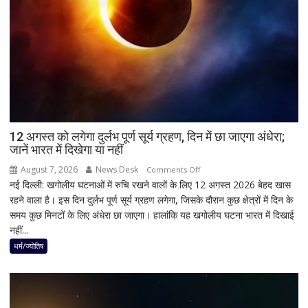
हलचल,
BJP
को
दी
खुली
चेतावनी;
JDU
ने
भी
12 अगस्त को लगेगा दुर्लभ पूर्ण सूर्य ग्रहण, दिन में छा जाएगा अंधेरा;
सुनाई
जानें भारत में दिखेगा या नहीं
खरी-
खरी
August 7, 2026
News Desk
on
Comments Off
नई दिल्ली: खगोलीय घटनाओं में रुचि रखने वालों के लिए 12 अगस्त 2026 बेहद खास
12
रहने वाला है। इस दिन दुर्लभ पूर्ण सूर्य ग्रहण लगेगा, जिसके दौरान कुछ क्षेत्रों में दिन के
अगस्त
समय कुछ मिनटों के लिए अंधेरा छा जाएगा। हालांकि यह खगोलीय घटना भारत में दिखाई
को
नहीं...
लगेगा
दुर्लभ
धर्म/ज्योतिष
पूर्ण
सूर्य
ग्रहण,
दिन