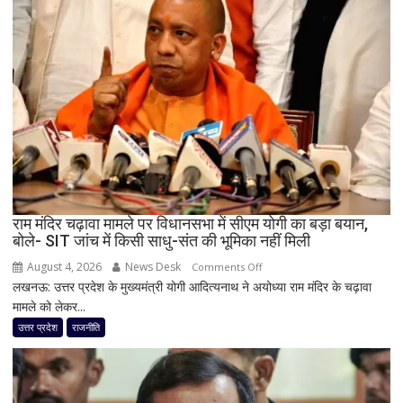
यूपी
में
पूरी
सहप्रभारी
टीम
बदली,
नई
जिम्मेदारियां
घोषित
राम मंदिर चढ़ावा मामले पर विधानसभा में सीएम योगी का बड़ा बयान,
बोले- SIT जांच में किसी साधु-संत की भूमिका नहीं मिली
August 4, 2026
News Desk
on
Comments Off
लखनऊ: उत्तर प्रदेश के मुख्यमंत्री योगी आदित्यनाथ ने अयोध्या राम मंदिर के चढ़ावा
राम
मामले को लेकर...
मंदिर
चढ़ावा
उत्तर प्रदेश
राजनीति
मामले
पर
विधानसभा