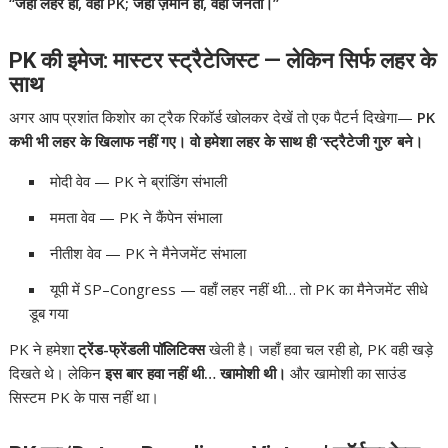
“जहाँ लहर हो, वहाँ PK; जहाँ ज़मीन हो, वहाँ जनता।”
PK की इमेज: मास्टर स्ट्रैटेजिस्ट — लेकिन सिर्फ लहर के
साथ
अगर आप प्रशांत किशोर का ट्रैक रिकॉर्ड खोलकर देखें तो एक पैटर्न दिखेगा—
PK
कभी भी लहर के खिलाफ नहीं गए। वो हमेशा लहर के साथ ही ‘स्ट्रैटेजी गुरु’ बने।
मोदी वेव — PK ने ब्रांडिंग संभाली
ममता वेव — PK ने कैंपेन संभाला
नीतीश वेव — PK ने मैनेजमेंट संभाला
यूपी में SP–Congress — वहाँ लहर नहीं थी… तो PK का मैनेजमेंट सीधे
डूब गया
PK ने हमेशा
ट्रेंड-फ्रेंडली पॉलिटिक्स
खेली है। जहाँ हवा चल रही हो, PK वही खड़े
दिखते थे। लेकिन
इस बार हवा नहीं थी… खामोशी थी।
और खामोशी का साउंड
सिस्टम PK के पास नहीं था।