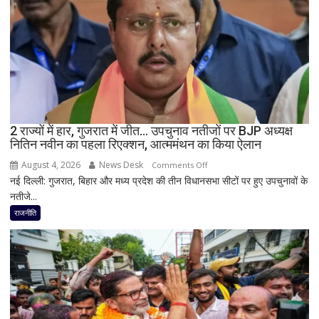
में
सीएम
योगी
का
बड़ा
बयान,
बोले-
SIT
जांच
2 राज्यों में हार, गुजरात में जीत… उपचुनाव नतीजों पर BJP अध्यक्ष
नितिन नवीन का पहला रिएक्शन, आत्ममंथन का किया ऐलान
में
किसी
August 4, 2026
News Desk
on
Comments Off
साधु-
नई दिल्ली: गुजरात, बिहार और मध्य प्रदेश की तीन विधानसभा सीटों पर हुए उपचुनावों के
2
संत
नतीजे...
राज्यों
की
में
राजनीति
भूमिका
हार,
नहीं
गुजरात
मिली
में
जीत…
उपचुनाव
नतीजों