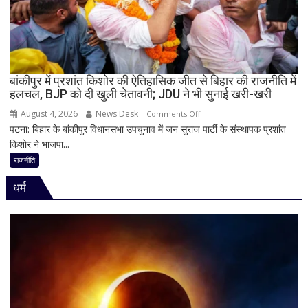
पर
BJP
अध्यक्ष
नितिन
नवीन
का
बांकीपुर में प्रशांत किशोर की ऐतिहासिक जीत से बिहार की राजनीति में
हलचल, BJP को दी खुली चेतावनी; JDU ने भी सुनाई खरी-खरी
पहला
रिएक्शन,
August 4, 2026
News Desk
on
Comments Off
आत्ममंथन
पटना: बिहार के बांकीपुर विधानसभा उपचुनाव में जन सुराज पार्टी के संस्थापक प्रशांत
बांकीपुर
का
किशोर ने भाजपा...
में
किया
प्रशांत
राजनीति
ऐलान
किशोर
धर्म
की
ऐतिहासिक
जीत
से
बिहार
की
राजनीति
में