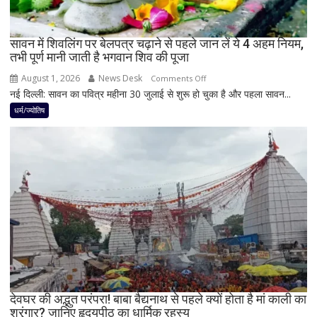
सकती
है
सावन में शिवलिंग पर बेलपत्र चढ़ाने से पहले जान लें ये 4 अहम नियम,
शुभ
तभी पूर्ण मानी जाती है भगवान शिव की पूजा
प्रभाव,
करियर
August 1, 2026
News Desk
on
Comments Off
और
नई दिल्ली: सावन का पवित्र महीना 30 जुलाई से शुरू हो चुका है और पहला सावन...
सावन
धन
में
धर्म/ज्योतिष
लाभ
शिवलिंग
के
पर
बन
बेलपत्र
रहे
चढ़ाने
योग
से
पहले
जान
लें
ये
4
अहम
नियम,
देवघर की अद्भुत परंपरा! बाबा बैद्यनाथ से पहले क्यों होता है मां काली का
श्रृंगार? जानिए हृदयपीठ का धार्मिक रहस्य
तभी