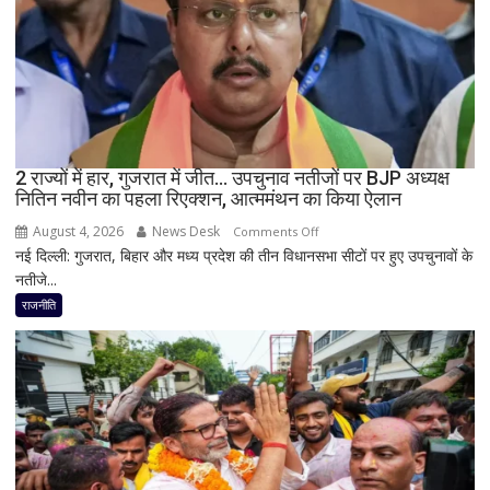
बड़ा
बयान,
बोले-
SIT
जांच
में
किसी
2 राज्यों में हार, गुजरात में जीत… उपचुनाव नतीजों पर BJP अध्यक्ष
साधु-
नितिन नवीन का पहला रिएक्शन, आत्ममंथन का किया ऐलान
संत
की
August 4, 2026
News Desk
on
Comments Off
भूमिका
नई दिल्ली: गुजरात, बिहार और मध्य प्रदेश की तीन विधानसभा सीटों पर हुए उपचुनावों के
2
नहीं
नतीजे...
राज्यों
मिली
में
राजनीति
हार,
गुजरात
में
जीत…
उपचुनाव
नतीजों
पर