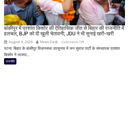
BJP
अध्यक्ष
नितिन
नवीन
का
बांकीपुर में प्रशांत किशोर की ऐतिहासिक जीत से बिहार की राजनीति में
हलचल, BJP को दी खुली चेतावनी; JDU ने भी सुनाई खरी-खरी
पहला
रिएक्शन,
August 4, 2026
News Desk
on
Comments Off
आत्ममंथन
पटना: बिहार के बांकीपुर विधानसभा उपचुनाव में जन सुराज पार्टी के संस्थापक प्रशांत
बांकीपुर
का
किशोर ने भाजपा...
में
किया
प्रशांत
राजनीति
ऐलान
किशोर
की
ऐतिहासिक
जीत
से
बिहार
की
राजनीति
में
हलचल,