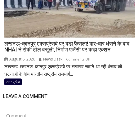
गिरफ्तार,
इंस्टाग्राम
पर
‘मार
दिया’
स्टेटस
लखनऊ-कानपुर एक्सप्रेसवे पर बड़ा फैसला! बार-बार धंसने के बाद
के
NHAI ने रोकी टोल वसूली, निर्माण एजेंसी पर कड़ा एक्शन
बाद
पुलिस
August 6, 2026
News Desk
on
Comments Off
का
लखनऊ: लखनऊ-कानपुर एक्सप्रेसवे पर लगातार सामने आ रही धंसाव की
लखनऊ-
एक्शन
कानपुर
घटनाओं के बीच भारतीय राष्ट्रीय राजमार्ग...
एक्सप्रेसवे
उत्तर प्रदेश
पर
बड़ा
LEAVE A COMMENT
फैसला!
बार-
बार
धंसने
के
बाद