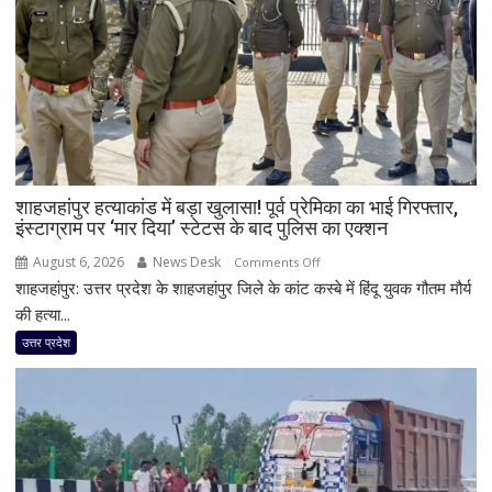
के
सबसे
छोटे
बेटे
आबान
अहमद
समेत
दो
शाहजहांपुर हत्याकांड में बड़ा खुलासा! पूर्व प्रेमिका का भाई गिरफ्तार,
की
इंस्टाग्राम पर ‘मार दिया’ स्टेटस के बाद पुलिस का एक्शन
मौत,
तीन
August 6, 2026
News Desk
on
Comments Off
लोग
शाहजहांपुर: उत्तर प्रदेश के शाहजहांपुर जिले के कांट कस्बे में हिंदू युवक गौतम मौर्य
शाहजहांपुर
गंभीर
हत्याकांड
की हत्या...
घायल
में
उत्तर प्रदेश
बड़ा
खुलासा!
पूर्व
प्रेमिका
का
भाई