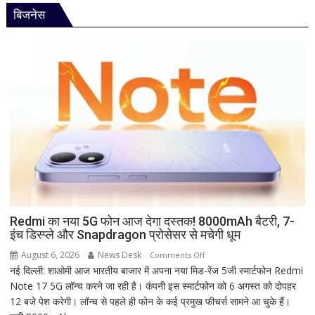
एकादशी
रहस्य
बिजनेस
2026
कब
है?
नोट
कर
लें
सही
तारीख,
शुभ
मुहूर्त
और
व्रत
का
महत्व
Redmi का नया 5G फोन आज देगा दस्तक! 8000mAh बैटरी, 7-
इंच डिस्प्ले और Snapdragon प्रोसेसर से मचेगी धूम
August 6, 2026
News Desk
on
Comments Off
नई दिल्ली: शाओमी आज भारतीय बाजार में अपना नया मिड-रेंज 5जी स्मार्टफोन Redmi
Redmi
Note 17 5G लॉन्च करने जा रही है। कंपनी इस स्मार्टफोन को 6 अगस्त को दोपहर
का
12 बजे पेश करेगी। लॉन्च से पहले ही फोन के कई प्रमुख फीचर्स सामने आ चुके हैं।
नया