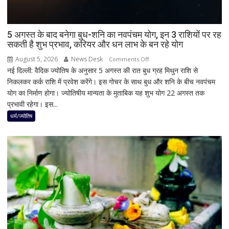
साख;
3
उपचुनावों
5 अगस्त के बाद बनेगा बुध-शनि का नवपंचम योग, इन 3 राशियों पर रह
सकती है शुभ प्रभाव, करियर और धन लाभ के बन रहे योग
के
नतीजों
August 5, 2026
News Desk
on
Comments Off
ने
नई दिल्ली: वैदिक ज्योतिष के अनुसार 5 अगस्त की रात बुध ग्रह मिथुन राशि से
5
बढ़ाई
निकलकर कर्क राशि में प्रवेश करेंगे। इस गोचर के साथ बुध और शनि के बीच नवपंचम
अगस्त
सियासी
योग का निर्माण होगा। ज्योतिषीय मान्यता के मुताबिक यह शुभ योग 22 अगस्त तक
के
हलचल
प्रभावी रहेगा। इस...
बाद
बनेगा
धर्म/ज्योतिष
बुध-
शनि
का
नवपंचम
योग,
इन
3
राशियों
पर
रह