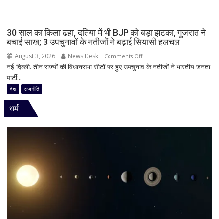
BJP
को
दी
30 साल का किला ढहा, दतिया में भी BJP को बड़ा झटका, गुजरात ने
खुली
बचाई साख; 3 उपचुनावों के नतीजों ने बढ़ाई सियासी हलचल
चेतावनी;
August 3, 2026
News Desk
on
JDU
Comments Off
नई दिल्ली: तीन राज्यों की विधानसभा सीटों पर हुए उपचुनाव के नतीजों ने भारतीय जनता
30
ने
पार्टी...
साल
भी
का
सुनाई
देश
राजनीति
किला
खरी-
धर्म
ढहा,
खरी
दतिया
में
भी
BJP
को
बड़ा
झटका,
गुजरात
ने
बचाई