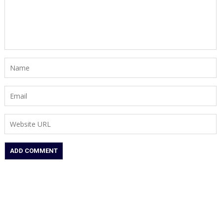
NHAI
ने
रोकी
टोल
वसूली,
निर्माण
एजेंसी
पर
कड़ा
एक्शन