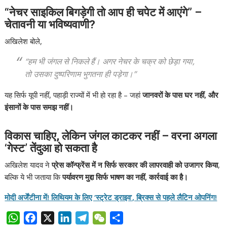
“नेचर साइकिल बिगड़ेगी तो आप ही चपेट में आएंगे” –
चेतावनी या भविष्यवाणी?
अखिलेश बोले,
“हम भी जंगल से निकले हैं। अगर नेचर के चक्र को छेड़ा गया,
तो उसका दुष्परिणाम भुगतना ही पड़ेगा।”
यह सिर्फ यूपी नहीं, पहाड़ी राज्यों में भी हो रहा है – जहां
जानवरों के पास घर नहीं, और
इंसानों के पास समझ नहीं।
विकास चाहिए, लेकिन जंगल काटकर नहीं – वरना अगला
‘गेस्ट’ तेंदुआ हो सकता है
अखिलेश यादव ने
प्रेस कॉन्फ्रेंस में न सिर्फ सरकार की लापरवाही को उजागर किया
,
बल्कि ये भी जताया कि
पर्यावरण मुद्दा सिर्फ भाषण का नहीं, कार्रवाई का है।
मोदी अर्जेंटीना में! लिथियम के लिए ‘स्ट्रेट ड्राइव’, ब्रिक्स से पहले लैटिन ओपनिंग!
W
F
X
L
T
W
S