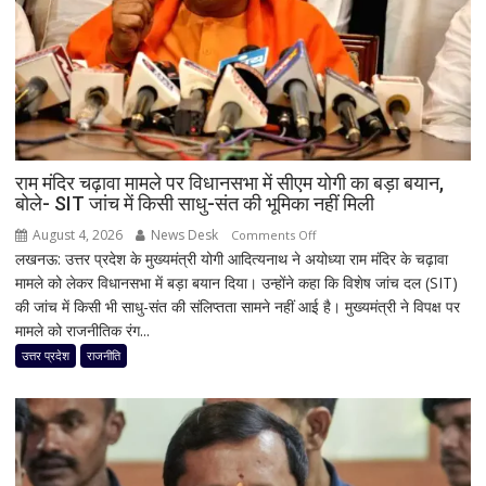
तक
आज
मूसलाधार
बारिश,
जानिए
दिल्ली
समेत
देशभर
राम मंदिर चढ़ावा मामले पर विधानसभा में सीएम योगी का बड़ा बयान,
बोले- SIT जांच में किसी साधु-संत की भूमिका नहीं मिली
का
मौसम
August 4, 2026
News Desk
on
Comments Off
लखनऊ: उत्तर प्रदेश के मुख्यमंत्री योगी आदित्यनाथ ने अयोध्या राम मंदिर के चढ़ावा
राम
मामले को लेकर विधानसभा में बड़ा बयान दिया। उन्होंने कहा कि विशेष जांच दल (SIT)
मंदिर
की जांच में किसी भी साधु-संत की संलिप्तता सामने नहीं आई है। मुख्यमंत्री ने विपक्ष पर
चढ़ावा
मामले को राजनीतिक रंग...
मामले
पर
उत्तर प्रदेश
राजनीति
विधानसभा
में
सीएम
योगी
का