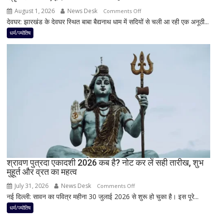
पूर्ण
August 1, 2026
News Desk
on
Comments Off
मानी
देवघर: झारखंड के देवघर स्थित बाबा बैद्यनाथ धाम में सदियों से चली आ रही एक अनूठी...
देवघर
जाती
की
धर्म/ज्योतिष
है
अद्भुत
भगवान
परंपरा!
शिव
बाबा
की
बैद्यनाथ
पूजा
से
पहले
क्यों
होता
है
मां
काली
का
श्रावण पुत्रदा एकादशी 2026 कब है? नोट कर लें सही तारीख, शुभ
मुहूर्त और व्रत का महत्व
श्रृंगार?
जानिए
July 31, 2026
News Desk
on
Comments Off
हृदयपीठ
नई दिल्ली: सावन का पवित्र महीना 30 जुलाई 2026 से शुरू हो चुका है। इस पूरे...
श्रावण
का
पुत्रदा
धर्म/ज्योतिष
धार्मिक