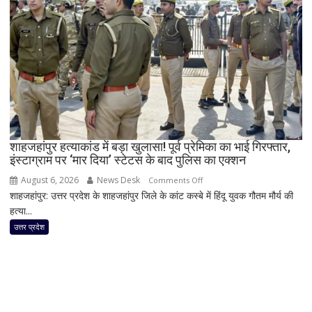
18
करोड़
की
दान
चोरी
का
दावा,
राज
ठाकरे
ने
शाहजहांपुर हत्याकांड में बड़ा खुलासा! पूर्व प्रेमिका का भाई गिरफ्तार,
इंस्टाग्राम पर ‘मार दिया’ स्टेटस के बाद पुलिस का एक्शन
राम
मंदिर
August 6, 2026
News Desk
on
Comments Off
का
शाहजहांपुर: उत्तर प्रदेश के शाहजहांपुर जिले के कांट कस्बे में हिंदू युवक गौतम मौर्य की
शाहजहांपुर
भी
हत्या...
हत्याकांड
किया
में
उत्तर प्रदेश
जिक्र,
बड़ा
पीएम
खुलासा!
मोदी
पूर्व
से
प्रेमिका
उठाई
का
बड़ी