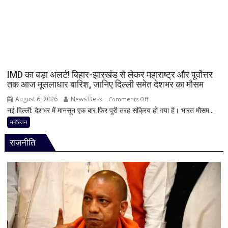
भाई
मांग
गिरफ्तार,
इंस्टाग्राम
पर
‘मार
दिया’
स्टेटस
IMD का बड़ा अलर्ट! बिहार-झारखंड से लेकर महाराष्ट्र और पूर्वोत्तर
के
तक आज मूसलाधार बारिश, जानिए दिल्ली समेत देशभर का मौसम
बाद
August 6, 2026
News Desk
on
Comments Off
पुलिस
नई दिल्ली: देशभर में मानसून एक बार फिर पूरी तरह सक्रिय हो गया है। भारत मौसम...
IMD
का
का
मनोरंजन
एक्शन
बड़ा
राजनीति
अलर्ट!
बिहार-
झारखंड
से
लेकर
महाराष्ट्र
और
पूर्वोत्तर