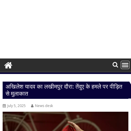
अखिलेश यादव का लखीमपुर दौरा: तेंदुए के हमले पर पीड़ित
से मुलाकात
July 5, 2025
News desk