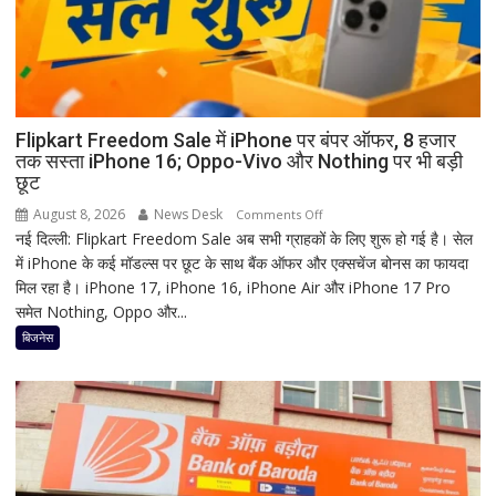
मां
काली
का
श्रृंगार?
जानिए
हृदयपीठ
Flipkart Freedom Sale में iPhone पर बंपर ऑफर, 8 हजार
तक सस्ता iPhone 16; Oppo-Vivo और Nothing पर भी बड़ी
का
छूट
धार्मिक
रहस्य
August 8, 2026
News Desk
on
Comments Off
नई दिल्ली: Flipkart Freedom Sale अब सभी ग्राहकों के लिए शुरू हो गई है। सेल
Flipkart
में iPhone के कई मॉडल्स पर छूट के साथ बैंक ऑफर और एक्सचेंज बोनस का फायदा
Freedom
मिल रहा है। iPhone 17, iPhone 16, iPhone Air और iPhone 17 Pro
Sale
समेत Nothing, Oppo और...
में
iPhone
बिजनेस
पर
बंपर
ऑफर,
8
हजार
तक