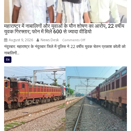
RLD
नेताओं
के
साथ
महाराष्ट्र में नाबालिगों और युवाओं के यौन शोषण का आरोप, 22 वर्षीय
युवक गिरफ्तार; फोन में मिले 600 से ज्यादा वीडियो
दिखी
2027
August 9, 2026
News Desk
on
Comments Off
की
नंदुरबार: महाराष्ट्र के नंदुरबार जिले में पुलिस ने 22 वर्षीय युवक चेतन प्रकाश कोली को
महाराष्ट्र
झलक
नाबालिगों...
में
नाबालिगों
देश
और
युवाओं
के
यौन
शोषण
का
आरोप,
22
वर्षीय
युवक
गिरफ्तार;