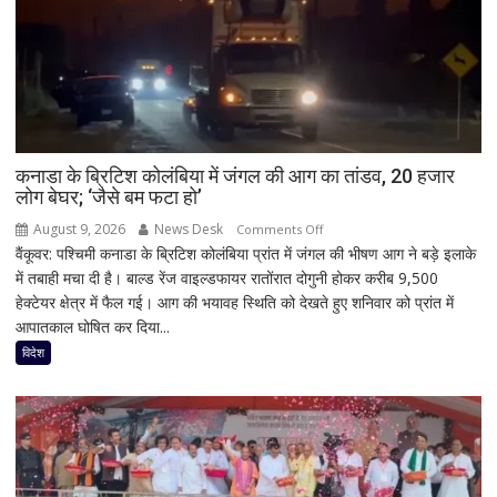
कनाडा के ब्रिटिश कोलंबिया में जंगल की आग का तांडव, 20 हजार
लोग बेघर; ‘जैसे बम फटा हो’
August 9, 2026
News Desk
on
Comments Off
वैंकूवर: पश्चिमी कनाडा के ब्रिटिश कोलंबिया प्रांत में जंगल की भीषण आग ने बड़े इलाके
कनाडा
में तबाही मचा दी है। बाल्ड रेंज वाइल्डफायर रातोंरात दोगुनी होकर करीब 9,500
के
हेक्टेयर क्षेत्र में फैल गई। आग की भयावह स्थिति को देखते हुए शनिवार को प्रांत में
ब्रिटिश
आपातकाल घोषित कर दिया...
कोलंबिया
में
विदेश
जंगल
की
आग
का
तांडव,
20