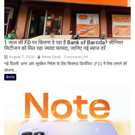
सस्ता
iPhone
16;
Oppo-
Vivo
और
1 साल की FD पर कितना दे रहा है Bank of Baroda? सीनियर
Nothing
सिटीजन को मिल रहा ज्यादा फायदा, जानिए नई ब्याज दरें
पर
भी
August 7, 2026
News Desk
on
Comments Off
बड़ी
नई दिल्ली: अगर आप सुरक्षित निवेश के लिए फिक्स्ड डिपॉजिट (FD) में पैसा लगाने की
1
छूट
योजना...
साल
की
बिजनेस
FD
पर
कितना
दे
रहा
है
Bank
of