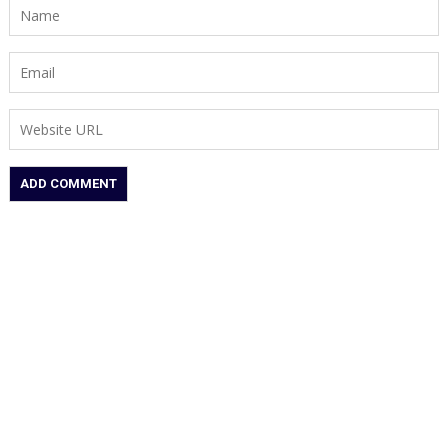
भूसे
में
जलाया
शव,
राख
में
मिलीं
हड्डियां
और
चूड़ियां