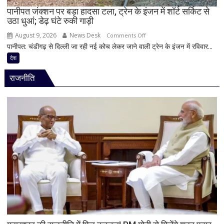
फोन
पानीपत जंक्शन पर बड़ा हादसा टला, ट्रेन के इंजन में शॉर्ट सर्किट से
उठा धुआं; डेढ़ घंटे रुकी गाड़ी
में
मिले
August 9, 2026
News Desk
on
Comments Off
600
पानीपत: चंडीगढ़ से दिल्ली जा रही नई कोच लेकर जाने वाली ट्रेन के इंजन में रविवार...
पानीपत
से
जंक्शन
देश
ज्यादा
पर
वीडियो
राजनीति
बड़ा
हादसा
टला,
ट्रेन
के
इंजन
में
शॉर्ट
सर्किट
से
उठा
धुआं;
डेढ़
घंटे