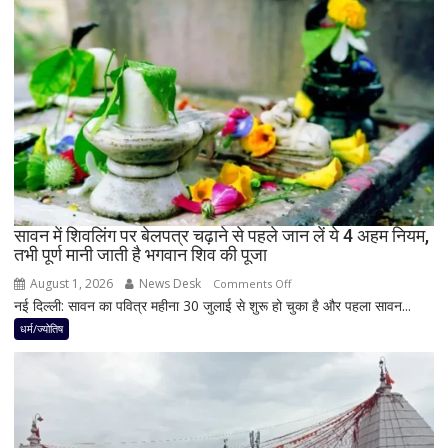
बनेगा
बुध-
शनि
का
नवपंचम
योग,
इन
3
राशियों
पर
रह
सावन में शिवलिंग पर बेलपत्र चढ़ाने से पहले जान लें ये 4 अहम नियम,
तभी पूर्ण मानी जाती है भगवान शिव की पूजा
सकती
है
August 1, 2026
News Desk
on
Comments Off
शुभ
नई दिल्ली: सावन का पवित्र महीना 30 जुलाई से शुरू हो चुका है और पहला सावन...
सावन
प्रभाव,
में
धर्म/ज्योतिष
करियर
शिवलिंग
और
पर
धन
बेलपत्र
लाभ
चढ़ाने
के
से