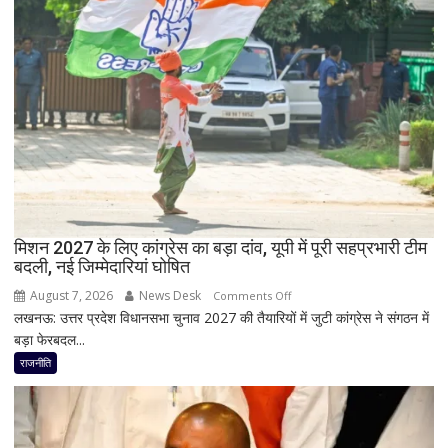
बड़ा
बिल
झटका,
के
प्रदेश
बीच
अध्यक्ष
बढ़ी
डॉ.
सियासी
रामाशीष
अटकलें
राय
ने
RLD
से
दिया
मिशन 2027 के लिए कांग्रेस का बड़ा दांव, यूपी में पूरी सहप्रभारी टीम
इस्तीफा
बदली, नई जिम्मेदारियां घोषित
August 7, 2026
News Desk
on
Comments Off
लखनऊ: उत्तर प्रदेश विधानसभा चुनाव 2027 की तैयारियों में जुटी कांग्रेस ने संगठन में
मिशन
बड़ा फेरबदल...
2027
के
राजनीति
लिए
कांग्रेस
का