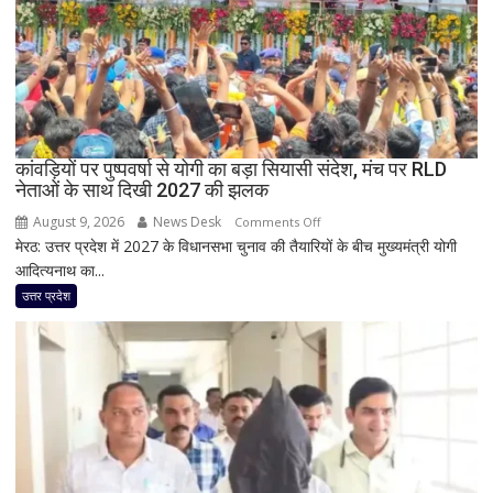
हजार
लोग
बेघर;
‘जैसे
बम
फटा
कांवड़ियों पर पुष्पवर्षा से योगी का बड़ा सियासी संदेश, मंच पर RLD
हो’
नेताओं के साथ दिखी 2027 की झलक
August 9, 2026
News Desk
on
Comments Off
मेरठ: उत्तर प्रदेश में 2027 के विधानसभा चुनाव की तैयारियों के बीच मुख्यमंत्री योगी
कांवड़ियों
आदित्यनाथ का...
पर
पुष्पवर्षा
उत्तर प्रदेश
से
योगी
का
बड़ा
सियासी
संदेश,
मंच
पर