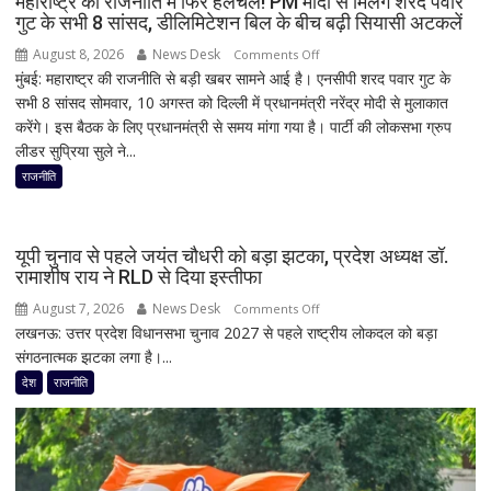
महाराष्ट्र की राजनीति में फिर हलचल! PM मोदी से मिलेंगे शरद पवार
गुट के सभी 8 सांसद, डीलिमिटेशन बिल के बीच बढ़ी सियासी अटकलें
रुकी
गाड़ी
August 8, 2026
News Desk
on
Comments Off
मुंबई: महाराष्ट्र की राजनीति से बड़ी खबर सामने आई है। एनसीपी शरद पवार गुट के
महाराष्ट्र
सभी 8 सांसद सोमवार, 10 अगस्त को दिल्ली में प्रधानमंत्री नरेंद्र मोदी से मुलाकात
की
करेंगे। इस बैठक के लिए प्रधानमंत्री से समय मांगा गया है। पार्टी की लोकसभा ग्रुप
राजनीति
लीडर सुप्रिया सुले ने...
में
फिर
राजनीति
हलचल!
PM
मोदी
यूपी चुनाव से पहले जयंत चौधरी को बड़ा झटका, प्रदेश अध्यक्ष डॉ.
से
रामाशीष राय ने RLD से दिया इस्तीफा
मिलेंगे
August 7, 2026
News Desk
on
Comments Off
शरद
लखनऊ: उत्तर प्रदेश विधानसभा चुनाव 2027 से पहले राष्ट्रीय लोकदल को बड़ा
यूपी
पवार
संगठनात्मक झटका लगा है।...
चुनाव
गुट
से
देश
राजनीति
के
पहले
सभी
जयंत
8
चौधरी
सांसद,
को
डीलिमिटेशन