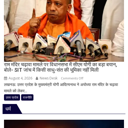
बड़ा
दांव,
यूपी
में
पूरी
सहप्रभारी
टीम
बदली,
नई
जिम्मेदारियां
घोषित
राम मंदिर चढ़ावा मामले पर विधानसभा में सीएम योगी का बड़ा बयान,
बोले- SIT जांच में किसी साधु-संत की भूमिका नहीं मिली
August 4, 2026
News Desk
on
Comments Off
लखनऊ: उत्तर प्रदेश के मुख्यमंत्री योगी आदित्यनाथ ने अयोध्या राम मंदिर के चढ़ावा
राम
मामले को लेकर...
मंदिर
चढ़ावा
उत्तर प्रदेश
राजनीति
मामले
धर्म
पर
विधानसभा
में