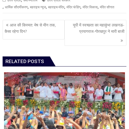
उत्तर प्रदेश
धर्म/ज्योतिष
उत्तर प्रदेश सरकार
,
,
,
,
,
,
धार्मिक सौंदर्यीकरण
बहराइच न्यूज
बहराइच मंदिर
मंदिर फंडिंग
मंदिर विकास
मंदिर सौगात
Post
आज की किस्मत: मेष से मीन तक,
यूपी में स्वच्छता का महाकुंभ! लखनऊ-
navigation
कैसा रहेगा दिन?
प्रयागराज-गोरखपुर ने मारी बाजी
RELATED POSTS