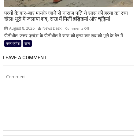
पर
साजिश
पत्नी के बार-बार मायके जाने से नाराज पति ने सास की हत्या का रचा
का
खेल! भूसे में जलाया शव, राख में मिलीं हड्डियां और चूड़ियां
आरोप
August 8, 2026
News Desk
on
Comments Off
पीलीभीत: उत्तर प्रदेश के पीलीभीत में सास की हत्या कर शव को भूसे के ढेर में...
पत्नी
के
उत्तर प्रदेश
राज्य
बार-
बार
LEAVE A COMMENT
मायके
जाने
से
नाराज
पति
ने
सास
की
हत्या
का
रचा
खेल!