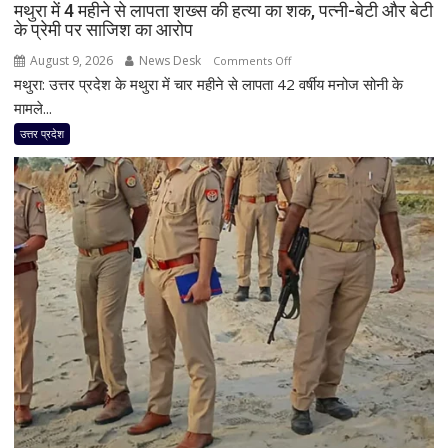
मथुरा में 4 महीने से लापता शख्स की हत्या का शक, पत्नी-बेटी और बेटी
दिखी
के प्रेमी पर साजिश का आरोप
2027
की
August 9, 2026
News Desk
on
Comments Off
झलक
मथुरा: उत्तर प्रदेश के मथुरा में चार महीने से लापता 42 वर्षीय मनोज सोनी के
मथुरा
में
मामले...
4
उत्तर प्रदेश
महीने
से
लापता
शख्स
की
हत्या
का
शक,
पत्नी-
बेटी
और
बेटी
के
प्रेमी