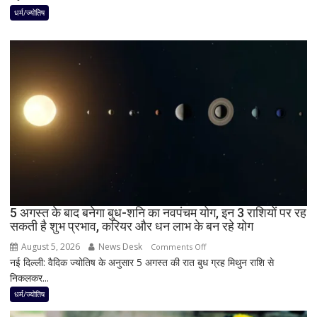
दुर्लभ
धर्म/ज्योतिष
पूर्ण
सूर्य
ग्रहण,
दिन
में
छा
जाएगा
अंधेरा;
जानें
भारत
में
दिखेगा
5 अगस्त के बाद बनेगा बुध-शनि का नवपंचम योग, इन 3 राशियों पर रह
या
सकती है शुभ प्रभाव, करियर और धन लाभ के बन रहे योग
नहीं
August 5, 2026
News Desk
on
Comments Off
नई दिल्ली: वैदिक ज्योतिष के अनुसार 5 अगस्त की रात बुध ग्रह मिथुन राशि से
5
निकलकर...
अगस्त
के
धर्म/ज्योतिष
बाद