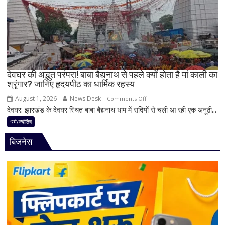
बन
पहले
रहे
जान
योग
लें
ये
4
अहम
नियम,
देवघर की अद्भुत परंपरा! बाबा बैद्यनाथ से पहले क्यों होता है मां काली का
श्रृंगार? जानिए हृदयपीठ का धार्मिक रहस्य
तभी
पूर्ण
August 1, 2026
News Desk
on
Comments Off
मानी
देवघर: झारखंड के देवघर स्थित बाबा बैद्यनाथ धाम में सदियों से चली आ रही एक अनूठी...
देवघर
जाती
की
धर्म/ज्योतिष
है
अद्भुत
भगवान
बिजनेस
परंपरा!
शिव
बाबा
की
बैद्यनाथ
पूजा
से
पहले
क्यों
होता
है