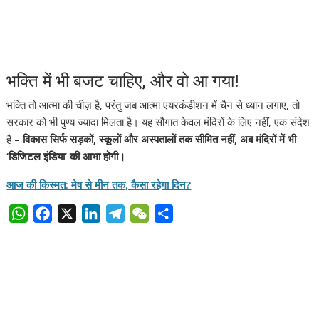
भक्ति में भी बजट चाहिए, और वो आ गया!
भक्ति तो आत्मा की चीज़ है, परंतु जब आत्मा एयरकंडीशन में चैन से ध्यान लगाए, तो
सरकार को भी पुण्य ज्यादा मिलता है। यह सौगात केवल मंदिरों के लिए नहीं, एक संदेश
है –
विकास सिर्फ सड़कों, स्कूलों और अस्पतालों तक सीमित नहीं, अब मंदिरों में भी
‘डिजिटल इंडिया’ की आभा होगी।
आज की किस्मत: मेष से मीन तक, कैसा रहेगा दिन?
W
F
X
L
T
W
S
h
a
i
e
e
h
a
c
n
l
C
a
t
e
k
e
h
r
s
b
e
g
a
e
A
o
d
r
t