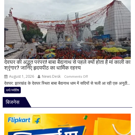
बेलपत्र
लाभ
चढ़ाने
के
से
बन
पहले
रहे
जान
योग
लें
ये
4
अहम
नियम,
देवघर की अद्भुत परंपरा! बाबा बैद्यनाथ से पहले क्यों होता है मां काली का
श्रृंगार? जानिए हृदयपीठ का धार्मिक रहस्य
तभी
पूर्ण
August 1, 2026
News Desk
on
Comments Off
मानी
देवघर: झारखंड के देवघर स्थित बाबा बैद्यनाथ धाम में सदियों से चली आ रही एक अनूठी...
देवघर
जाती
की
धर्म/ज्योतिष
है
अद्भुत
भगवान
बिजनेस
परंपरा!
शिव
बाबा
की
बैद्यनाथ
पूजा
से
पहले