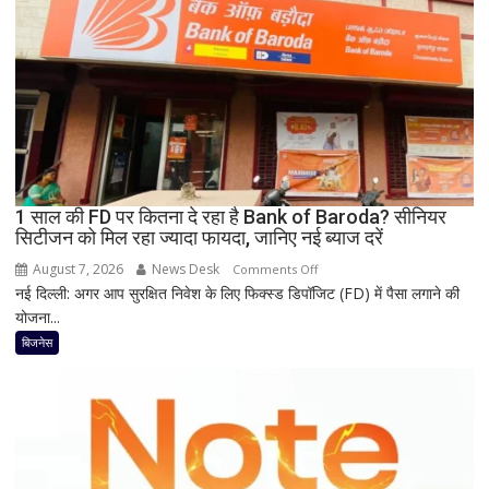
8
हजार
तक
सस्ता
iPhone
16;
Oppo-
Vivo
और
1 साल की FD पर कितना दे रहा है Bank of Baroda? सीनियर
Nothing
सिटीजन को मिल रहा ज्यादा फायदा, जानिए नई ब्याज दरें
पर
भी
August 7, 2026
News Desk
on
Comments Off
बड़ी
नई दिल्ली: अगर आप सुरक्षित निवेश के लिए फिक्स्ड डिपॉजिट (FD) में पैसा लगाने की
1
छूट
योजना...
साल
की
बिजनेस
FD
पर
कितना
दे
रहा
है