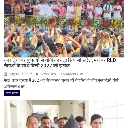
का
तांडव,
20
हजार
लोग
बेघर;
‘जैसे
बम
फटा
कांवड़ियों पर पुष्पवर्षा से योगी का बड़ा सियासी संदेश, मंच पर RLD
हो’
नेताओं के साथ दिखी 2027 की झलक
August 9, 2026
News Desk
on
Comments Off
मेरठ: उत्तर प्रदेश में 2027 के विधानसभा चुनाव की तैयारियों के बीच मुख्यमंत्री योगी
कांवड़ियों
आदित्यनाथ का...
पर
पुष्पवर्षा
उत्तर प्रदेश
से
योगी
का
बड़ा
सियासी