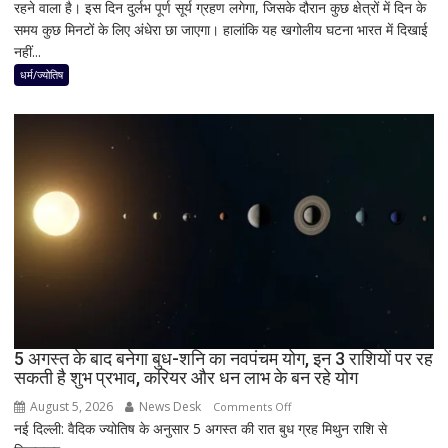
रहने वाला है। इस दिन दुर्लभ पूर्ण सूर्य ग्रहण लगेगा, जिसके दौरान कुछ क्षेत्रों में दिन के
अगस्त
समय कुछ मिनटों के लिए अंधेरा छा जाएगा। हालांकि यह खगोलीय घटना भारत में दिखाई
को
नहीं...
लगेगा
दुर्लभ
धर्म/ज्योतिष
पूर्ण
सूर्य
ग्रहण,
दिन
में
छा
जाएगा
अंधेरा;
जानें
भारत
में
दिखेगा
5 अगस्त के बाद बनेगा बुध-शनि का नवपंचम योग, इन 3 राशियों पर रह
या
सकती है शुभ प्रभाव, करियर और धन लाभ के बन रहे योग
नहीं
August 5, 2026
News Desk
on
Comments Off
नई दिल्ली: वैदिक ज्योतिष के अनुसार 5 अगस्त की रात बुध ग्रह मिथुन राशि से
5