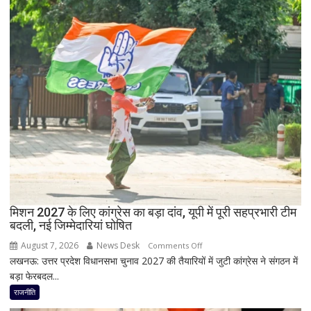
8
चौधरी
सांसद,
को
डीलिमिटेशन
बड़ा
बिल
झटका,
के
प्रदेश
बीच
अध्यक्ष
बढ़ी
डॉ.
सियासी
रामाशीष
अटकलें
राय
ने
RLD
से
दिया
मिशन 2027 के लिए कांग्रेस का बड़ा दांव, यूपी में पूरी सहप्रभारी टीम
इस्तीफा
बदली, नई जिम्मेदारियां घोषित
August 7, 2026
News Desk
on
Comments Off
लखनऊ: उत्तर प्रदेश विधानसभा चुनाव 2027 की तैयारियों में जुटी कांग्रेस ने संगठन में
मिशन
बड़ा फेरबदल...
2027
के
राजनीति
लिए