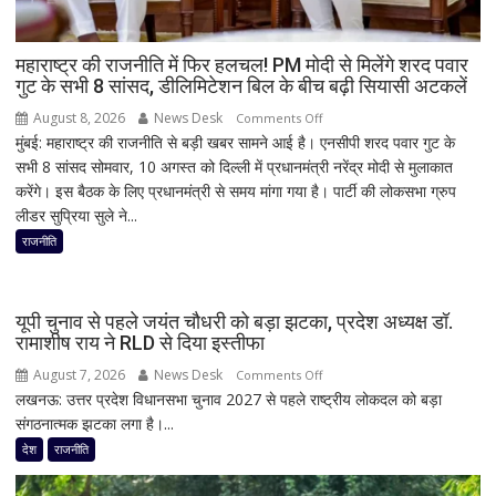
धुआं;
डेढ़
घंटे
महाराष्ट्र की राजनीति में फिर हलचल! PM मोदी से मिलेंगे शरद पवार
गुट के सभी 8 सांसद, डीलिमिटेशन बिल के बीच बढ़ी सियासी अटकलें
रुकी
गाड़ी
August 8, 2026
News Desk
on
Comments Off
मुंबई: महाराष्ट्र की राजनीति से बड़ी खबर सामने आई है। एनसीपी शरद पवार गुट के
महाराष्ट्र
सभी 8 सांसद सोमवार, 10 अगस्त को दिल्ली में प्रधानमंत्री नरेंद्र मोदी से मुलाकात
की
करेंगे। इस बैठक के लिए प्रधानमंत्री से समय मांगा गया है। पार्टी की लोकसभा ग्रुप
राजनीति
लीडर सुप्रिया सुले ने...
में
फिर
राजनीति
हलचल!
PM
मोदी
यूपी चुनाव से पहले जयंत चौधरी को बड़ा झटका, प्रदेश अध्यक्ष डॉ.
से
रामाशीष राय ने RLD से दिया इस्तीफा
मिलेंगे
August 7, 2026
News Desk
on
Comments Off
शरद
लखनऊ: उत्तर प्रदेश विधानसभा चुनाव 2027 से पहले राष्ट्रीय लोकदल को बड़ा
यूपी
पवार
संगठनात्मक झटका लगा है।...
चुनाव
गुट
से
देश
राजनीति
के
पहले
सभी
जयंत