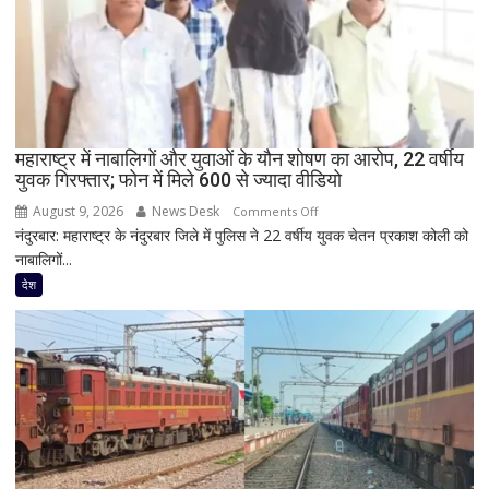
संदेश,
मंच
पर
RLD
नेताओं
के
साथ
महाराष्ट्र में नाबालिगों और युवाओं के यौन शोषण का आरोप, 22 वर्षीय
युवक गिरफ्तार; फोन में मिले 600 से ज्यादा वीडियो
दिखी
2027
August 9, 2026
News Desk
on
Comments Off
की
नंदुरबार: महाराष्ट्र के नंदुरबार जिले में पुलिस ने 22 वर्षीय युवक चेतन प्रकाश कोली को
महाराष्ट्र
झलक
नाबालिगों...
में
नाबालिगों
देश
और
युवाओं
के
यौन
शोषण
का
आरोप,
22