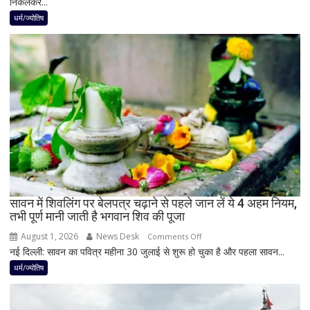
निकलकर...
अगस्त
के
धर्म/ज्योतिष
बाद
बनेगा
बुध-
शनि
का
नवपंचम
योग,
इन
3
राशियों
पर
रह
सावन में शिवलिंग पर बेलपत्र चढ़ाने से पहले जान लें ये 4 अहम नियम,
तभी पूर्ण मानी जाती है भगवान शिव की पूजा
सकती
है
August 1, 2026
News Desk
on
Comments Off
शुभ
नई दिल्ली: सावन का पवित्र महीना 30 जुलाई से शुरू हो चुका है और पहला सावन...
सावन
प्रभाव,
में
धर्म/ज्योतिष
करियर
शिवलिंग
और
पर
धन