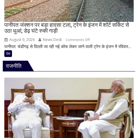
वर्षीय
युवक
गिरफ्तार;
फोन
पानीपत जंक्शन पर बड़ा हादसा टला, ट्रेन के इंजन में शॉर्ट सर्किट से
उठा धुआं; डेढ़ घंटे रुकी गाड़ी
में
मिले
August 9, 2026
News Desk
on
Comments Off
600
पानीपत: चंडीगढ़ से दिल्ली जा रही नई कोच लेकर जाने वाली ट्रेन के इंजन में रविवार...
पानीपत
से
जंक्शन
देश
ज्यादा
पर
वीडियो
राजनीति
बड़ा
हादसा
टला,
ट्रेन
के
इंजन
में
शॉर्ट
सर्किट
से
उठा