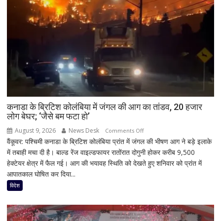
कनाडा के ब्रिटिश कोलंबिया में जंगल की आग का तांडव, 20 हजार
लोग बेघर; ‘जैसे बम फटा हो’
August 9, 2026
News Desk
on
Comments Off
वैंकूवर: पश्चिमी कनाडा के ब्रिटिश कोलंबिया प्रांत में जंगल की भीषण आग ने बड़े इलाके
कनाडा
में तबाही मचा दी है। बाल्ड रेंज वाइल्डफायर रातोंरात दोगुनी होकर करीब 9,500
के
हेक्टेयर क्षेत्र में फैल गई। आग की भयावह स्थिति को देखते हुए शनिवार को प्रांत में
ब्रिटिश
आपातकाल घोषित कर दिया...
कोलंबिया
में
विदेश
जंगल
की
आग