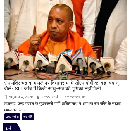
कांग्रेस
का
बड़ा
दांव,
यूपी
में
पूरी
सहप्रभारी
टीम
बदली,
नई
जिम्मेदारियां
घोषित
राम मंदिर चढ़ावा मामले पर विधानसभा में सीएम योगी का बड़ा बयान,
बोले- SIT जांच में किसी साधु-संत की भूमिका नहीं मिली
August 4, 2026
News Desk
on
Comments Off
लखनऊ: उत्तर प्रदेश के मुख्यमंत्री योगी आदित्यनाथ ने अयोध्या राम मंदिर के चढ़ावा
राम
मामले को लेकर...
मंदिर
चढ़ावा
उत्तर प्रदेश
राजनीति
मामले
धर्म
पर