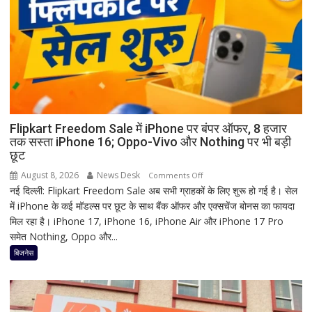
क्यों
होता
है
मां
काली
का
श्रृंगार?
जानिए
हृदयपीठ
Flipkart Freedom Sale में iPhone पर बंपर ऑफर, 8 हजार
तक सस्ता iPhone 16; Oppo-Vivo और Nothing पर भी बड़ी
का
छूट
धार्मिक
रहस्य
August 8, 2026
News Desk
on
Comments Off
नई दिल्ली: Flipkart Freedom Sale अब सभी ग्राहकों के लिए शुरू हो गई है। सेल
Flipkart
में iPhone के कई मॉडल्स पर छूट के साथ बैंक ऑफर और एक्सचेंज बोनस का फायदा
Freedom
मिल रहा है। iPhone 17, iPhone 16, iPhone Air और iPhone 17 Pro
Sale
समेत Nothing, Oppo और...
में
iPhone
बिजनेस
पर
बंपर
ऑफर,