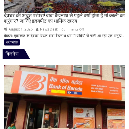
4
अहम
नियम,
देवघर की अद्भुत परंपरा! बाबा बैद्यनाथ से पहले क्यों होता है मां काली का
श्रृंगार? जानिए हृदयपीठ का धार्मिक रहस्य
तभी
पूर्ण
August 1, 2026
News Desk
on
Comments Off
मानी
देवघर: झारखंड के देवघर स्थित बाबा बैद्यनाथ धाम में सदियों से चली आ रही एक अनूठी...
देवघर
जाती
की
धर्म/ज्योतिष
है
अद्भुत
भगवान
बिजनेस
परंपरा!
शिव
बाबा
की
बैद्यनाथ
पूजा
से
पहले
क्यों
होता
है
मां
काली
का
श्रृंगार?