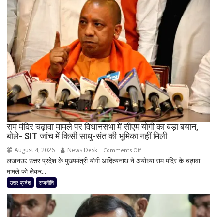
यूपी
में
पूरी
सहप्रभारी
टीम
बदली,
नई
जिम्मेदारियां
घोषित
राम मंदिर चढ़ावा मामले पर विधानसभा में सीएम योगी का बड़ा बयान,
बोले- SIT जांच में किसी साधु-संत की भूमिका नहीं मिली
August 4, 2026
News Desk
on
Comments Off
लखनऊ: उत्तर प्रदेश के मुख्यमंत्री योगी आदित्यनाथ ने अयोध्या राम मंदिर के चढ़ावा
राम
मामले को लेकर...
मंदिर
चढ़ावा
उत्तर प्रदेश
राजनीति
मामले
पर
विधानसभा