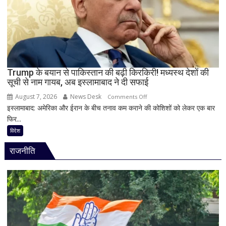
है
Bank
of
Baroda?
सीनियर
सिटीजन
को
Trump के बयान से पाकिस्तान की बढ़ी किरकिरी! मध्यस्थ देशों की
सूची से नाम गायब, अब इस्लामाबाद ने दी सफाई
मिल
रहा
August 7, 2026
News Desk
on
Comments Off
ज्यादा
इस्लामाबाद: अमेरिका और ईरान के बीच तनाव कम कराने की कोशिशों को लेकर एक बार
Trump
फायदा,
फिर...
के
जानिए
बयान
विदेश
नई
से
ब्याज
राजनीति
पाकिस्तान
दरें
की
बढ़ी
किरकिरी!
मध्यस्थ
देशों
की