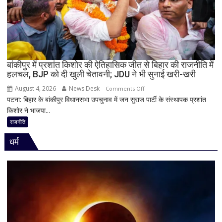
पर
BJP
अध्यक्ष
नितिन
नवीन
का
बांकीपुर में प्रशांत किशोर की ऐतिहासिक जीत से बिहार की राजनीति में
हलचल, BJP को दी खुली चेतावनी; JDU ने भी सुनाई खरी-खरी
पहला
रिएक्शन,
August 4, 2026
News Desk
on
Comments Off
आत्ममंथन
पटना: बिहार के बांकीपुर विधानसभा उपचुनाव में जन सुराज पार्टी के संस्थापक प्रशांत
बांकीपुर
का
किशोर ने भाजपा...
में
किया
प्रशांत
राजनीति
ऐलान
किशोर
धर्म
की
ऐतिहासिक
जीत
से
बिहार
की
राजनीति
में