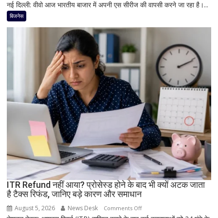
नई दिल्ली: वीवो आज भारतीय बाजार में अपनी एस सीरीज की वापसी करने जा रहा है।...
Vivo
धूम
का
बिजनेस
बड़ा
धमाका!
7050mAh
बैटरी
और
दमदार
5G
फीचर्स
के
साथ
आज
लॉन्च
होगा
नया
Vivo
ITR Refund नहीं आया? प्रोसेस्ड होने के बाद भी क्यों अटक जाता
S2
है टैक्स रिफंड, जानिए बड़े कारण और समाधान
August 5, 2026
News Desk
on
Comments Off