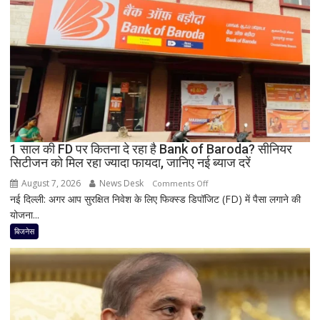
आफत!
145
सड़कें
बंद,
224
ट्रांसफार्मर
ठप,
अगले
48
घंटे
1 साल की FD पर कितना दे रहा है Bank of Baroda? सीनियर
सिटीजन को मिल रहा ज्यादा फायदा, जानिए नई ब्याज दरें
के
लिए
August 7, 2026
News Desk
on
Comments Off
हाई
नई दिल्ली: अगर आप सुरक्षित निवेश के लिए फिक्स्ड डिपॉजिट (FD) में पैसा लगाने की
1
अलर्ट
योजना...
साल
की
बिजनेस
FD
पर
कितना
दे
रहा