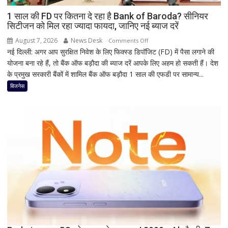
जानिए
हृदयपीठ
1 साल की FD पर कितना दे रहा है Bank of Baroda? सीनियर
सिटीजन को मिल रहा ज्यादा फायदा, जानिए नई ब्याज दरें
का
धार्मिक
August 7, 2026
News Desk
on
Comments Off
रहस्य
नई दिल्ली: अगर आप सुरक्षित निवेश के लिए फिक्स्ड डिपॉजिट (FD) में पैसा लगाने की
1
योजना बना रहे हैं, तो बैंक ऑफ बड़ौदा की ब्याज दरें आपके लिए अहम हो सकती हैं। देश
साल
के प्रमुख सरकारी बैंकों में शामिल बैंक ऑफ बड़ौदा 1 साल की एफडी पर सामान्य...
की
FD
बिजनेस
पर
कितना
दे
रहा
है
Bank
of
Baroda?
सीनियर
सिटीजन
को
मिल