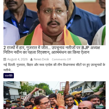
में
सीएम
योगी
का
बड़ा
बयान,
बोले-
SIT
जांच
2 राज्यों में हार, गुजरात में जीत… उपचुनाव नतीजों पर BJP अध्यक्ष
नितिन नवीन का पहला रिएक्शन, आत्ममंथन का किया ऐलान
में
किसी
August 4, 2026
News Desk
on
Comments Off
साधु-
नई दिल्ली: गुजरात, बिहार और मध्य प्रदेश की तीन विधानसभा सीटों पर हुए उपचुनावों के
2
संत
नतीजे...
राज्यों
की
में
राजनीति
भूमिका
हार,
नहीं
गुजरात
मिली
में
जीत…
उपचुनाव
नतीजों