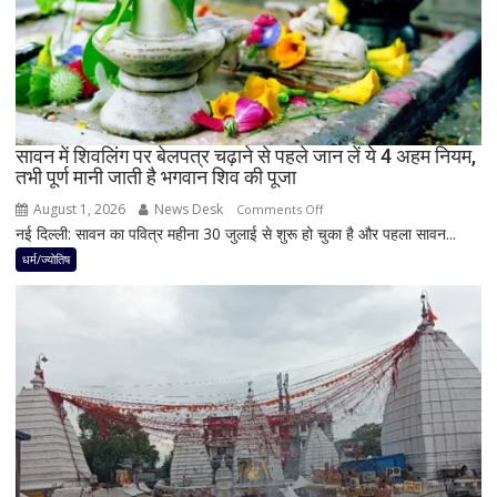
नवपंचम
योग,
इन
3
राशियों
पर
रह
सावन में शिवलिंग पर बेलपत्र चढ़ाने से पहले जान लें ये 4 अहम नियम,
तभी पूर्ण मानी जाती है भगवान शिव की पूजा
सकती
है
August 1, 2026
News Desk
on
Comments Off
शुभ
नई दिल्ली: सावन का पवित्र महीना 30 जुलाई से शुरू हो चुका है और पहला सावन...
सावन
प्रभाव,
में
धर्म/ज्योतिष
करियर
शिवलिंग
और
पर
धन
बेलपत्र
लाभ
चढ़ाने
के
से
बन
पहले
रहे
जान
योग
लें
ये