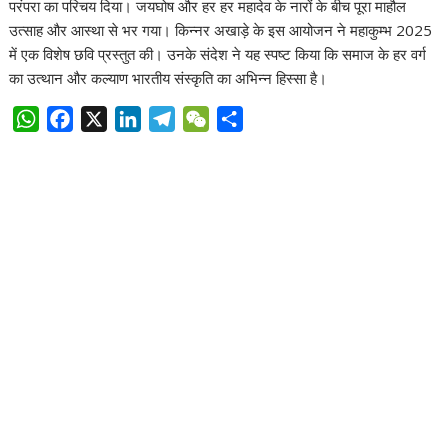
परंपरा का परिचय दिया। जयघोष और हर हर महादेव के नारों के बीच पूरा माहौल
उत्साह और आस्था से भर गया। किन्नर अखाड़े के इस आयोजन ने महाकुम्भ 2025
में एक विशेष छवि प्रस्तुत की। उनके संदेश ने यह स्पष्ट किया कि समाज के हर वर्ग
का उत्थान और कल्याण भारतीय संस्कृति का अभिन्न हिस्सा है।
W
F
X
L
T
W
S
h
a
i
e
e
h
a
c
n
l
C
a
t
e
k
e
h
r
s
b
e
g
a
e
A
o
d
r
t
p
o
I
a
p
k
n
m