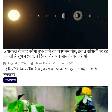
दिन
में
छा
जाएगा
अंधेरा;
जानें
भारत
में
दिखेगा
5 अगस्त के बाद बनेगा बुध-शनि का नवपंचम योग, इन 3 राशियों पर रह
या
सकती है शुभ प्रभाव, करियर और धन लाभ के बन रहे योग
नहीं
August 5, 2026
News Desk
on
Comments Off
नई दिल्ली: वैदिक ज्योतिष के अनुसार 5 अगस्त की रात बुध ग्रह मिथुन राशि से
5
निकलकर...
अगस्त
के
धर्म/ज्योतिष
बाद
बनेगा
बुध-
शनि
का