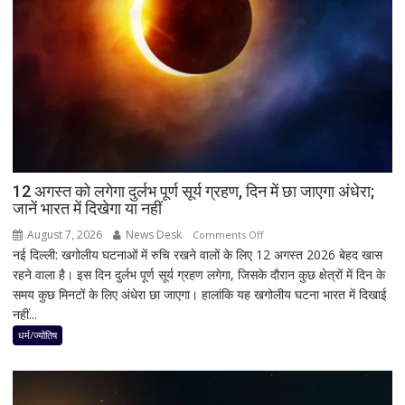
हलचल,
BJP
को
दी
खुली
चेतावनी;
JDU
ने
भी
12 अगस्त को लगेगा दुर्लभ पूर्ण सूर्य ग्रहण, दिन में छा जाएगा अंधेरा;
सुनाई
जानें भारत में दिखेगा या नहीं
खरी-
खरी
August 7, 2026
News Desk
on
Comments Off
नई दिल्ली: खगोलीय घटनाओं में रुचि रखने वालों के लिए 12 अगस्त 2026 बेहद खास
12
रहने वाला है। इस दिन दुर्लभ पूर्ण सूर्य ग्रहण लगेगा, जिसके दौरान कुछ क्षेत्रों में दिन के
अगस्त
समय कुछ मिनटों के लिए अंधेरा छा जाएगा। हालांकि यह खगोलीय घटना भारत में दिखाई
को
नहीं...
लगेगा
दुर्लभ
धर्म/ज्योतिष
पूर्ण
सूर्य
ग्रहण,