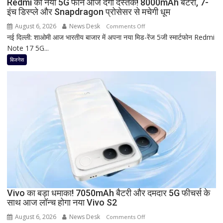
Redmi का नया 5G फोन आज देगा दस्तक! 8000mAh बैटरी, 7-
रहा
इंच डिस्प्ले और Snapdragon प्रोसेसर से मचेगी धूम
ज्यादा
फायदा,
August 6, 2026
News Desk
on
Comments Off
जानिए
नई दिल्ली: शाओमी आज भारतीय बाजार में अपना नया मिड-रेंज 5जी स्मार्टफोन Redmi
Redmi
नई
Note 17 5G...
का
ब्याज
नया
बिजनेस
दरें
5G
फोन
आज
देगा
दस्तक!
8000mAh
बैटरी,
7-
इंच
डिस्प्ले
और
Snapdragon
Vivo का बड़ा धमाका! 7050mAh बैटरी और दमदार 5G फीचर्स के
साथ आज लॉन्च होगा नया Vivo S2
प्रोसेसर
से
August 6, 2026
News Desk
on
Comments Off
मचेगी