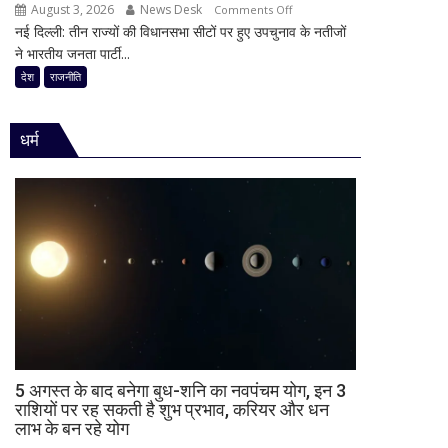
का
August 3, 2026
News Desk
on
Comments Off
की
किया
नई दिल्ली: तीन राज्यों की विधानसभा सीटों पर हुए उपचुनाव के नतीजों
30
राजनीति
ऐलान
ने भारतीय जनता पार्टी...
साल
में
का
देश
राजनीति
हलचल,
किला
BJP
ढहा,
को
धर्म
दतिया
दी
में
खुली
भी
चेतावनी;
BJP
JDU
को
ने
बड़ा
भी
झटका,
सुनाई
गुजरात
खरी-
ने
खरी
बचाई
साख;
3
5 अगस्त के बाद बनेगा बुध-शनि का नवपंचम योग, इन 3
उपचुनावों
राशियों पर रह सकती है शुभ प्रभाव, करियर और धन
लाभ के बन रहे योग
के