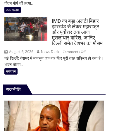
गौतम मौर्य की हत्या...
हत्याकांड
दावा,
में
उत्तर प्रदेश
राज
बड़ा
ठाकरे
IMD का बड़ा अलर्ट! बिहार-
खुलासा!
ने
झारखंड से लेकर महाराष्ट्र
पूर्व
और पूर्वोत्तर तक आज
राम
प्रेमिका
मूसलाधार बारिश, जानिए
मंदिर
का
दिल्ली समेत देशभर का मौसम
का
भाई
भी
August 6, 2026
News Desk
on
Comments Off
गिरफ्तार,
किया
नई दिल्ली: देशभर में मानसून एक बार फिर पूरी तरह सक्रिय हो गया है।
IMD
इंस्टाग्राम
जिक्र,
भारत मौसम...
का
पर
पीएम
बड़ा
मनोरंजन
‘मार
मोदी
अलर्ट!
दिया’
से
बिहार-
स्टेटस
राजनीति
उठाई
झारखंड
के
बड़ी
से
बाद
मांग
लेकर
पुलिस
महाराष्ट्र
का
और
एक्शन
पूर्वोत्तर
तक