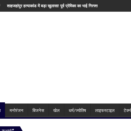
्र, पीएम मोदी से उठाई बड़ी मांग
बड़ा खुलासा! पूर्व प्रेमिका का भाई गिरफ्तार, इंस्टाग्राम पर 'मार दिया' स्टेटस के बाद पुलिस का
IMD का बड़ा अलर्ट! बिहार-झारखंड से ल
ि
मनोरंजन
बिजनेस
खेल
धर्म/ज्योतिष
लाइफस्टाइल
टेक्