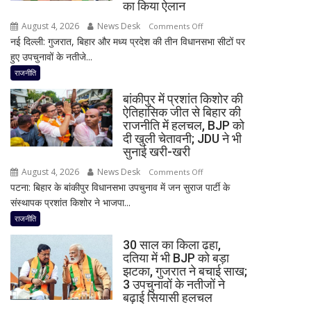
बड़ा
का किया ऐलान
बयान,
August 4, 2026
News Desk
on
Comments Off
बोले-
नई दिल्ली: गुजरात, बिहार और मध्य प्रदेश की तीन विधानसभा सीटों पर
2
SIT
हुए उपचुनावों के नतीजे...
राज्यों
जांच
में
राजनीति
में
हार,
किसी
बांकीपुर में प्रशांत किशोर की
गुजरात
साधु-
ऐतिहासिक जीत से बिहार की
में
राजनीति में हलचल, BJP को
संत
जीत…
दी खुली चेतावनी; JDU ने भी
की
उपचुनाव
सुनाई खरी-खरी
भूमिका
नतीजों
नहीं
August 4, 2026
News Desk
on
Comments Off
पर
मिली
पटना: बिहार के बांकीपुर विधानसभा उपचुनाव में जन सुराज पार्टी के
बांकीपुर
BJP
संस्थापक प्रशांत किशोर ने भाजपा...
में
अध्यक्ष
प्रशांत
राजनीति
नितिन
किशोर
नवीन
30 साल का किला ढहा,
की
का
दतिया में भी BJP को बड़ा
ऐतिहासिक
झटका, गुजरात ने बचाई साख;
पहला
जीत
3 उपचुनावों के नतीजों ने
रिएक्शन,
से
बढ़ाई सियासी हलचल
आत्ममंथन
बिहार