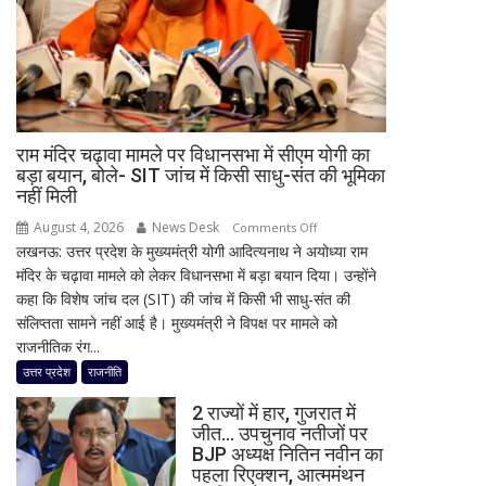
आज
मूसलाधार
बारिश,
जानिए
दिल्ली
समेत
राम मंदिर चढ़ावा मामले पर विधानसभा में सीएम योगी का
देशभर
बड़ा बयान, बोले- SIT जांच में किसी साधु-संत की भूमिका
का
नहीं मिली
मौसम
August 4, 2026
News Desk
on
Comments Off
लखनऊ: उत्तर प्रदेश के मुख्यमंत्री योगी आदित्यनाथ ने अयोध्या राम
राम
मंदिर के चढ़ावा मामले को लेकर विधानसभा में बड़ा बयान दिया। उन्होंने
मंदिर
कहा कि विशेष जांच दल (SIT) की जांच में किसी भी साधु-संत की
चढ़ावा
संलिप्तता सामने नहीं आई है। मुख्यमंत्री ने विपक्ष पर मामले को
मामले
राजनीतिक रंग...
पर
विधानसभा
उत्तर प्रदेश
राजनीति
में
2 राज्यों में हार, गुजरात में
सीएम
जीत… उपचुनाव नतीजों पर
योगी
BJP अध्यक्ष नितिन नवीन का
का
पहला रिएक्शन, आत्ममंथन