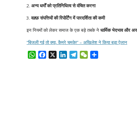
अन्य धर्मों को प्रतिनिधित्व से वंचित करना
वक़्फ़ संपत्तियों की रिपोर्टिंग में पारदर्शिता की कमी
इन नियमों को लेकर समाज के एक बड़े तबके ने
धार्मिक भेदभाव और अस
“बिजली गई तो क्या, कैमरे चमके!” – अखिलेश ने किया बड़ा ऐलान
W
F
X
L
T
W
S
h
a
i
e
e
h
a
c
n
l
C
a
t
e
k
e
h
r
s
b
e
g
a
e
A
o
d
r
t
p
o
I
a
p
k
n
m