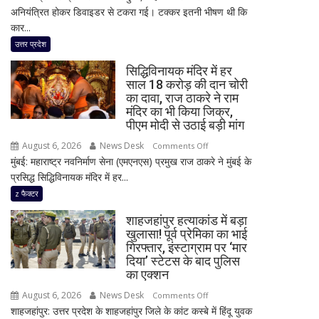
अनियंत्रित होकर डिवाइडर से टकरा गई। टक्कर इतनी भीषण थी कि
सड़क
कार...
हादसा,
अतीक
उत्तर प्रदेश
अहमद
सिद्धिविनायक मंदिर में हर
के
साल 18 करोड़ की दान चोरी
सबसे
का दावा, राज ठाकरे ने राम
छोटे
मंदिर का भी किया जिक्र,
बेटे
पीएम मोदी से उठाई बड़ी मांग
आबान
August 6, 2026
News Desk
on
Comments Off
अहमद
मुंबई: महाराष्ट्र नवनिर्माण सेना (एमएनएस) प्रमुख राज ठाकरे ने मुंबई के
सिद्धिविनायक
समेत
प्रसिद्ध सिद्धिविनायक मंदिर में हर...
मंदिर
दो
में
z फैक्टर
की
हर
मौत,
शाहजहांपुर हत्याकांड में बड़ा
साल
तीन
खुलासा! पूर्व प्रेमिका का भाई
18
गिरफ्तार, इंस्टाग्राम पर ‘मार
लोग
करोड़
दिया’ स्टेटस के बाद पुलिस
गंभीर
की
का एक्शन
घायल
दान
August 6, 2026
News Desk
on
Comments Off
चोरी
शाहजहांपुर: उत्तर प्रदेश के शाहजहांपुर जिले के कांट कस्बे में हिंदू युवक
शाहजहांपुर
का