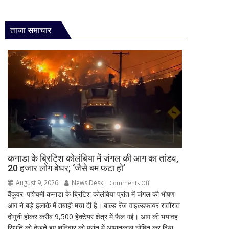
ताजा समाचार
कनाडा के ब्रिटिश कोलंबिया में जंगल की आग का तांडव,
20 हजार लोग बेघर; ‘जैसे बम फटा हो’
August 9, 2026
News Desk
on
Comments Off
वैंकूवर: पश्चिमी कनाडा के ब्रिटिश कोलंबिया प्रांत में जंगल की भीषण
कनाडा
आग ने बड़े इलाके में तबाही मचा दी है। बाल्ड रेंज वाइल्डफायर रातोंरात
के
दोगुनी होकर करीब 9,500 हेक्टेयर क्षेत्र में फैल गई। आग की भयावह
ब्रिटिश
स्थिति को देखते हुए शनिवार को प्रांत में आपातकाल घोषित कर दिया...
कोलंबिया