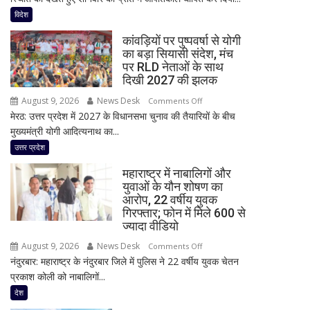
में
विदेश
जंगल
कांवड़ियों पर पुष्पवर्षा से योगी
की
का बड़ा सियासी संदेश, मंच
आग
पर RLD नेताओं के साथ
का
दिखी 2027 की झलक
तांडव,
August 9, 2026
News Desk
on
Comments Off
20
मेरठ: उत्तर प्रदेश में 2027 के विधानसभा चुनाव की तैयारियों के बीच
कांवड़ियों
हजार
मुख्यमंत्री योगी आदित्यनाथ का...
पर
लोग
पुष्पवर्षा
उत्तर प्रदेश
बेघर;
से
‘जैसे
महाराष्ट्र में नाबालिगों और
योगी
बम
युवाओं के यौन शोषण का
का
फटा
आरोप, 22 वर्षीय युवक
बड़ा
हो’
गिरफ्तार; फोन में मिले 600 से
सियासी
ज्यादा वीडियो
संदेश,
August 9, 2026
News Desk
on
Comments Off
मंच
नंदुरबार: महाराष्ट्र के नंदुरबार जिले में पुलिस ने 22 वर्षीय युवक चेतन
महाराष्ट्र
पर
प्रकाश कोली को नाबालिगों...
में
RLD
नाबालिगों
देश
नेताओं
और