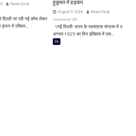
हुकूमत में हड़कंप
26
News Desk
n
August 9, 2026
News Desk
से दिल्ली जा रही नई कोच लेकर
ीपत
on
Comments Off
्शन
 इंजन में रविवार...
\नई दिल्ली: भारत के स्वतंत्रता संग्राम में 9
काकोरी
कांड:
अगस्त 1925 का दिन इतिहास में एक...
ा
जब
देश
सा
क्रांतिकारियों
,
ने
न
अंग्रेजी
खजाना
जन
लूटा,
मच
ट
गया
किट
था
ब्रिटिश
ा
हुकूमत
ं;
में
हड़कंप
ी