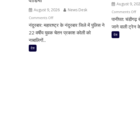
वीडियो
August 9, 20
August 9, 2026
News Desk
o
Comments Off
on
Comments Off
पानीपत: चंडीगढ़ 
पान
नंदुरबार: महाराष्ट्र के नंदुरबार जिले में पुलिस ने
महाराष्ट्र
जंक
जाने वाली ट्रेन के
में
22 वर्षीय युवक चेतन प्रकाश कोली को
पर
देश
नाबालिगों
बड़
नाबालिगों...
और
हाद
देश
युवाओं
टला
के
ट्रे
यौन
के
शोषण
इं
का
में
आरोप,
शॉर्
22
सर्
वर्षीय
से
युवक
उठ
गिरफ्तार;
धुआ
फोन
डेढ़
में
घंटे
मिले
रुक