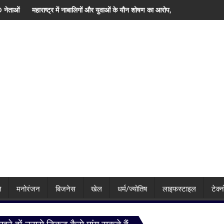
27 की झलक
ाबालिगों और युवाओं के यौन शोषण का आरोप, 22 वर्षीय युवक गिरफ्तार; फोन में मिले 600 से ज्या
पानीपत जंक्शन पर बड़ा हादसा टला,
ि
मनोरंजन
बिजनेस
खेल
धर्म/ज्योतिष
लाइफस्टाइल
टेक्