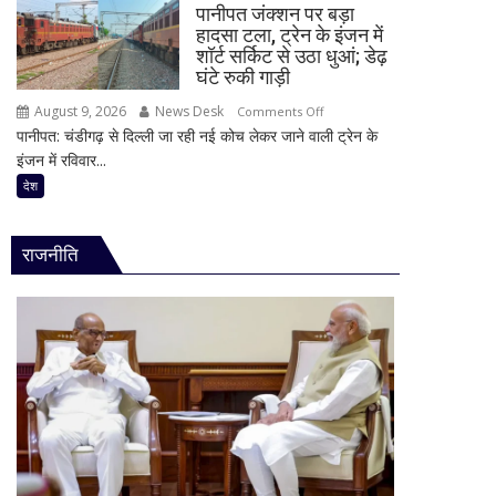
के
पानीपत जंक्शन पर बड़ा
युवाओं
साथ
हादसा टला, ट्रेन के इंजन में
के
शॉर्ट सर्किट से उठा धुआं; डेढ़
दिखी
यौन
घंटे रुकी गाड़ी
2027
शोषण
की
August 9, 2026
News Desk
on
Comments Off
का
झलक
पानीपत: चंडीगढ़ से दिल्ली जा रही नई कोच लेकर जाने वाली ट्रेन के
पानीपत
आरोप,
इंजन में रविवार...
जंक्शन
22
पर
देश
वर्षीय
बड़ा
युवक
हादसा
गिरफ्तार;
राजनीति
टला,
फोन
ट्रेन
में
के
मिले
इंजन
600
में
से
शॉर्ट
ज्यादा
सर्किट
वीडियो
से
उठा
धुआं;