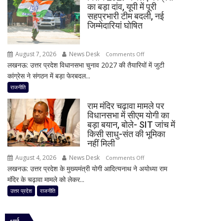
8
का बड़ा दांव, यूपी में पूरी
चौधरी
सांसद,
सहप्रभारी टीम बदली, नई
को
डीलिमिटेशन
जिम्मेदारियां घोषित
बड़ा
बिल
झटका,
के
August 7, 2026
News Desk
on
प्रदेश
Comments Off
बीच
लखनऊ: उत्तर प्रदेश विधानसभा चुनाव 2027 की तैयारियों में जुटी
मिशन
अध्यक्ष
बढ़ी
कांग्रेस ने संगठन में बड़ा फेरबदल...
2027
डॉ.
सियासी
के
रामाशीष
राजनीति
अटकलें
लिए
राय
राम मंदिर चढ़ावा मामले पर
कांग्रेस
ने
विधानसभा में सीएम योगी का
का
RLD
बड़ा बयान, बोले- SIT जांच में
बड़ा
से
किसी साधु-संत की भूमिका
दांव,
दिया
नहीं मिली
यूपी
इस्तीफा
August 4, 2026
News Desk
on
Comments Off
में
लखनऊ: उत्तर प्रदेश के मुख्यमंत्री योगी आदित्यनाथ ने अयोध्या राम
राम
पूरी
मंदिर के चढ़ावा मामले को लेकर...
मंदिर
सहप्रभारी
चढ़ावा
उत्तर प्रदेश
राजनीति
टीम
मामले
बदली,
पर
नई