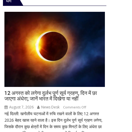
धर्म
विधानसभा
जिम्मेदारियां
में
घोषित
सीएम
योगी
का
बड़ा
बयान,
बोले-
SIT
जांच
में
किसी
साधु-
संत
की
12 अगस्त को लगेगा दुर्लभ पूर्ण सूर्य ग्रहण, दिन में छा
जाएगा अंधेरा; जानें भारत में दिखेगा या नहीं
भूमिका
नहीं
August 7, 2026
News Desk
on
Comments Off
मिली
नई दिल्ली: खगोलीय घटनाओं में रुचि रखने वालों के लिए 12 अगस्त
12
2026 बेहद खास रहने वाला है। इस दिन दुर्लभ पूर्ण सूर्य ग्रहण लगेगा,
अगस्त
जिसके दौरान कुछ क्षेत्रों में दिन के समय कुछ मिनटों के लिए अंधेरा छा
को