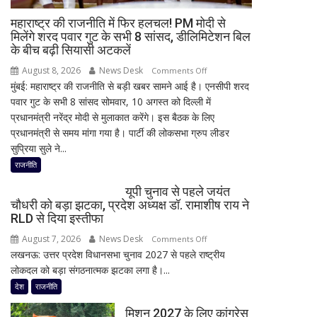
डेढ़
घंटे
महाराष्ट्र की राजनीति में फिर हलचल! PM मोदी से
रुकी
मिलेंगे शरद पवार गुट के सभी 8 सांसद, डीलिमिटेशन बिल
के बीच बढ़ी सियासी अटकलें
गाड़ी
August 8, 2026
News Desk
on
Comments Off
मुंबई: महाराष्ट्र की राजनीति से बड़ी खबर सामने आई है। एनसीपी शरद
महाराष्ट्र
पवार गुट के सभी 8 सांसद सोमवार, 10 अगस्त को दिल्ली में
की
प्रधानमंत्री नरेंद्र मोदी से मुलाकात करेंगे। इस बैठक के लिए
राजनीति
प्रधानमंत्री से समय मांगा गया है। पार्टी की लोकसभा ग्रुप लीडर
में
सुप्रिया सुले ने...
फिर
हलचल!
राजनीति
PM
यूपी चुनाव से पहले जयंत
मोदी
चौधरी को बड़ा झटका, प्रदेश अध्यक्ष डॉ. रामाशीष राय ने
से
RLD से दिया इस्तीफा
मिलेंगे
August 7, 2026
News Desk
on
Comments Off
शरद
लखनऊ: उत्तर प्रदेश विधानसभा चुनाव 2027 से पहले राष्ट्रीय
यूपी
पवार
लोकदल को बड़ा संगठनात्मक झटका लगा है।...
चुनाव
गुट
से
देश
राजनीति
के
पहले
सभी
मिशन 2027 के लिए कांग्रेस
जयंत