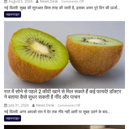
August 5, 2026
News Desk
on
Comments Off
नई दिल्ली: सुबह की शुरुआत किस तरह की जाती है, इसका असर पूरे दिन की ऊर्जा...
सुबह
खाली
लाइफस्टाइल
पेट
ये
3
चीजें
लेने
की
सलाह
देती
हैं
न्यूट्रिशनिस्ट,
दिनभर
बनी
रात में सोने से पहले 2 कीवी खाने से मिल सकते हैं कई फायदे! डॉक्टर
ने बताया कैसे सुधर सकती है नींद और पाचन
रह
सकती
July 31, 2026
News Desk
on
Comments Off
है
नई दिल्ली: अगर आपको रात में देर तक नींद नहीं आती या सुबह उठने के बाद...
रात
एनर्जी;
में
लाइफस्टाइल
जानिए
सोने
क्या