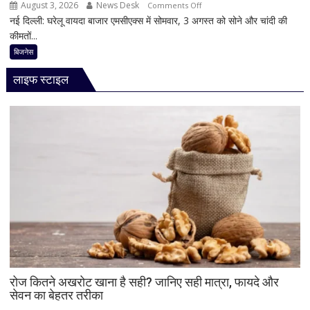
August 3, 2026
News Desk
on
Comments Off
नई दिल्ली: घरेलू वायदा बाजार एमसीएक्स में सोमवार, 3 अगस्त को सोने और चांदी की
Gold
कीमतों...
Price
Today:
बिजनेस
सोना-
लाइफ स्टाइल
चांदी
फिर
चमके,
3
अगस्त
को
कीमतों
में
तेजी;
जानिए
बढ़ोतरी
की
वजह
और
रोज कितने अखरोट खाना है सही? जानिए सही मात्रा, फायदे और
सेवन का बेहतर तरीका
अहम
लेवल