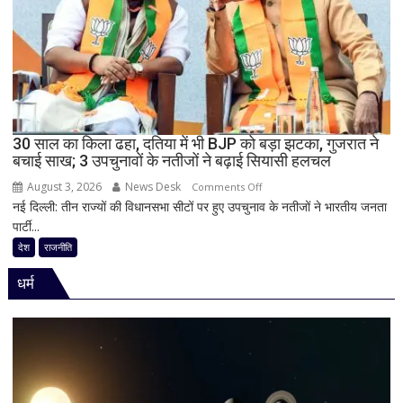
की
राजनीति
में
हलचल,
BJP
को
दी
30 साल का किला ढहा, दतिया में भी BJP को बड़ा झटका, गुजरात ने
खुली
बचाई साख; 3 उपचुनावों के नतीजों ने बढ़ाई सियासी हलचल
चेतावनी;
August 3, 2026
News Desk
on
JDU
Comments Off
नई दिल्ली: तीन राज्यों की विधानसभा सीटों पर हुए उपचुनाव के नतीजों ने भारतीय जनता
30
ने
पार्टी...
साल
भी
का
सुनाई
देश
राजनीति
किला
खरी-
धर्म
ढहा,
खरी
दतिया
में
भी
BJP
को