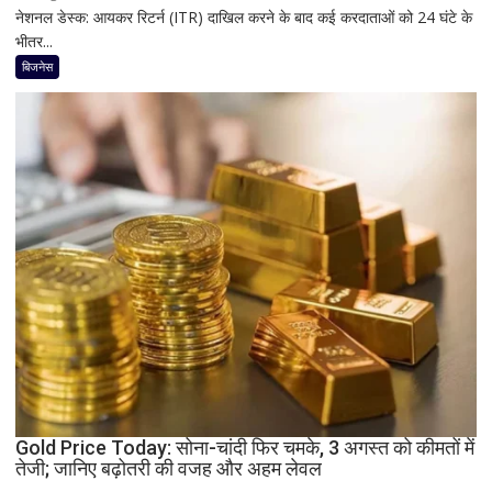
नेशनल डेस्क: आयकर रिटर्न (ITR) दाखिल करने के बाद कई करदाताओं को 24 घंटे के
ITR
भीतर...
Refund
नहीं
बिजनेस
आया?
प्रोसेस्ड
होने
के
बाद
भी
क्यों
अटक
जाता
है
टैक्स
रिफंड,
जानिए
बड़े
कारण
Gold Price Today: सोना-चांदी फिर चमके, 3 अगस्त को कीमतों में
और
तेजी; जानिए बढ़ोतरी की वजह और अहम लेवल
समाधान