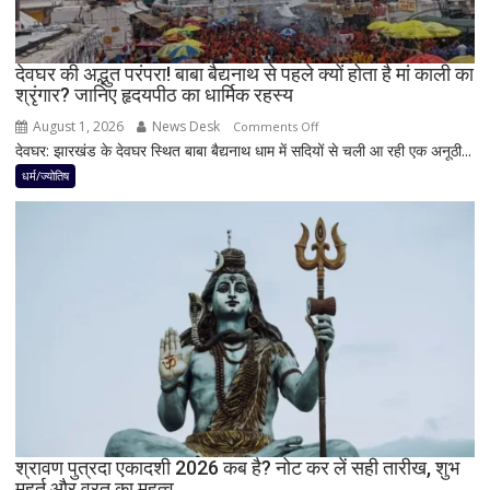
4
अहम
नियम,
देवघर की अद्भुत परंपरा! बाबा बैद्यनाथ से पहले क्यों होता है मां काली का
श्रृंगार? जानिए हृदयपीठ का धार्मिक रहस्य
तभी
पूर्ण
August 1, 2026
News Desk
on
Comments Off
मानी
देवघर: झारखंड के देवघर स्थित बाबा बैद्यनाथ धाम में सदियों से चली आ रही एक अनूठी...
देवघर
जाती
की
धर्म/ज्योतिष
है
अद्भुत
भगवान
परंपरा!
शिव
बाबा
की
बैद्यनाथ
पूजा
से
पहले
क्यों
होता
है
मां
काली
का
श्रावण पुत्रदा एकादशी 2026 कब है? नोट कर लें सही तारीख, शुभ
मुहूर्त और व्रत का महत्व
श्रृंगार?