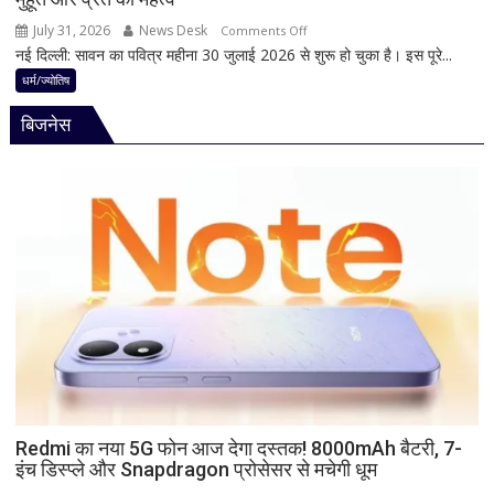
जानिए
July 31, 2026
News Desk
on
Comments Off
हृदयपीठ
नई दिल्ली: सावन का पवित्र महीना 30 जुलाई 2026 से शुरू हो चुका है। इस पूरे...
श्रावण
का
पुत्रदा
धर्म/ज्योतिष
धार्मिक
एकादशी
रहस्य
बिजनेस
2026
कब
है?
नोट
कर
लें
सही
तारीख,
शुभ
मुहूर्त
और
व्रत
का
महत्व
Redmi का नया 5G फोन आज देगा दस्तक! 8000mAh बैटरी, 7-
इंच डिस्प्ले और Snapdragon प्रोसेसर से मचेगी धूम