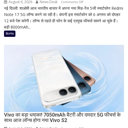
August 6, 2026
News Desk
on
Comments Off
नई दिल्ली: शाओमी आज भारतीय बाजार में अपना नया मिड-रेंज 5जी स्मार्टफोन Redmi
Redmi
Note 17 5G लॉन्च करने जा रही है। कंपनी इस स्मार्टफोन को 6 अगस्त को दोपहर
का
12 बजे पेश करेगी। लॉन्च से पहले ही फोन के कई प्रमुख फीचर्स सामने आ चुके हैं।
नया
बड़ी 8000mAh...
5G
फोन
बिजनेस
आज
देगा
दस्तक!
8000mAh
बैटरी,
7-
इंच
डिस्प्ले
और
Snapdragon
प्रोसेसर
से
Vivo का बड़ा धमाका! 7050mAh बैटरी और दमदार 5G फीचर्स के
मचेगी
साथ आज लॉन्च होगा नया Vivo S2
धूम