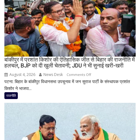
जीत…
उपचुनाव
नतीजों
पर
BJP
अध्यक्ष
नितिन
नवीन
का
बांकीपुर में प्रशांत किशोर की ऐतिहासिक जीत से बिहार की राजनीति में
हलचल, BJP को दी खुली चेतावनी; JDU ने भी सुनाई खरी-खरी
पहला
रिएक्शन,
August 4, 2026
News Desk
on
Comments Off
आत्ममंथन
पटना: बिहार के बांकीपुर विधानसभा उपचुनाव में जन सुराज पार्टी के संस्थापक प्रशांत
बांकीपुर
का
किशोर ने भाजपा...
में
किया
प्रशांत
राजनीति
ऐलान
किशोर
की
ऐतिहासिक
जीत
से
बिहार