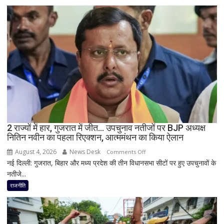
में
सीएम
योगी
का
बड़ा
बयान,
बोले-
SIT
जांच
में
किसी
2 राज्यों में हार, गुजरात में जीत… उपचुनाव नतीजों पर BJP अध्यक्ष
साधु-
नितिन नवीन का पहला रिएक्शन, आत्ममंथन का किया ऐलान
संत
की
August 4, 2026
News Desk
on
Comments Off
भूमिका
नई दिल्ली: गुजरात, बिहार और मध्य प्रदेश की तीन विधानसभा सीटों पर हुए उपचुनावों के
2
नहीं
नतीजे...
राज्यों
मिली
में
राजनीति
हार,
गुजरात
में