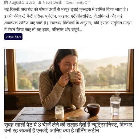
August 5, 2026
News Desk
on
Comments Off
नई दिल्ली: अखरोट को पोषक तत्वों से भरपूर ड्राई फ्रूट्स में शामिल किया जाता है।
रोज
इसमें ओमेगा-3 फैटी एसिड, प्रोटीन, फाइबर, एंटीऑक्सीडेंट, विटामिन-ई और कई
कितने
आवश्यक खनिज पाए जाते हैं। स्वास्थ्य विशेषज्ञों के अनुसार, यदि इसका संतुलित मात्रा
अखरोट
में सेवन किया जाए तो यह हृदय, मस्तिष्क और संपूर्ण...
खाना
है
लाइफस्टाइल
सही?
जानिए
सही
मात्रा,
फायदे
और
सेवन
का
बेहतर
तरीका
सुबह खाली पेट ये 3 चीजें लेने की सलाह देती हैं न्यूट्रिशनिस्ट, दिनभर
बनी रह सकती है एनर्जी; जानिए क्या है मॉर्निंग रूटीन