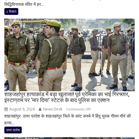
सिद्धिविनायक मंदिर में हर...
मंदिर
में
z फैक्टर
हर
साल
18
करोड़
की
दान
चोरी
का
दावा,
राज
ठाकरे
ने
शाहजहांपुर हत्याकांड में बड़ा खुलासा! पूर्व प्रेमिका का भाई गिरफ्तार,
इंस्टाग्राम पर ‘मार दिया’ स्टेटस के बाद पुलिस का एक्शन
राम
मंदिर
August 6, 2026
News Desk
on
Comments Off
का
शाहजहांपुर: उत्तर प्रदेश के शाहजहांपुर जिले के कांट कस्बे में हिंदू युवक गौतम मौर्य की
शाहजहांपुर
भी
हत्या...
हत्याकांड
किया
में
उत्तर प्रदेश
जिक्र,
बड़ा