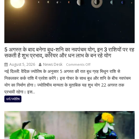
बड़ा
झटका,
गुजरात
ने
बचाई
साख;
3
उपचुनावों
5 अगस्त के बाद बनेगा बुध-शनि का नवपंचम योग, इन 3 राशियों पर रह
सकती है शुभ प्रभाव, करियर और धन लाभ के बन रहे योग
के
नतीजों
August 5, 2026
News Desk
on
Comments Off
ने
नई दिल्ली: वैदिक ज्योतिष के अनुसार 5 अगस्त की रात बुध ग्रह मिथुन राशि से
5
बढ़ाई
निकलकर कर्क राशि में प्रवेश करेंगे। इस गोचर के साथ बुध और शनि के बीच नवपंचम
अगस्त
सियासी
योग का निर्माण होगा। ज्योतिषीय मान्यता के मुताबिक यह शुभ योग 22 अगस्त तक
के
हलचल
प्रभावी रहेगा। इस...
बाद
बनेगा
धर्म/ज्योतिष
बुध-
शनि
का
नवपंचम
योग,