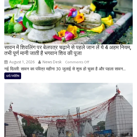
इन
3
राशियों
पर
रह
सकती
है
सावन में शिवलिंग पर बेलपत्र चढ़ाने से पहले जान लें ये 4 अहम नियम,
शुभ
तभी पूर्ण मानी जाती है भगवान शिव की पूजा
प्रभाव,
करियर
August 1, 2026
News Desk
on
Comments Off
और
नई दिल्ली: सावन का पवित्र महीना 30 जुलाई से शुरू हो चुका है और पहला सावन...
सावन
धन
में
धर्म/ज्योतिष
लाभ
शिवलिंग
के
पर
बन
बेलपत्र
रहे
चढ़ाने
योग
से
पहले
जान
लें
ये