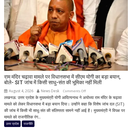
लेकर
महाराष्ट्र
और
पूर्वोत्तर
तक
आज
मूसलाधार
बारिश,
जानिए
दिल्ली
समेत
देशभर
राम मंदिर चढ़ावा मामले पर विधानसभा में सीएम योगी का बड़ा बयान,
बोले- SIT जांच में किसी साधु-संत की भूमिका नहीं मिली
का
मौसम
August 4, 2026
News Desk
on
Comments Off
लखनऊ: उत्तर प्रदेश के मुख्यमंत्री योगी आदित्यनाथ ने अयोध्या राम मंदिर के चढ़ावा
राम
मामले को लेकर विधानसभा में बड़ा बयान दिया। उन्होंने कहा कि विशेष जांच दल (SIT)
मंदिर
की जांच में किसी भी साधु-संत की संलिप्तता सामने नहीं आई है। मुख्यमंत्री ने विपक्ष पर
चढ़ावा
मामले को राजनीतिक रंग...
मामले
पर
उत्तर प्रदेश
राजनीति
विधानसभा