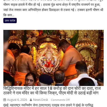
भीषण सड़क हादसे में मौत हो गई। हादसा पूंछ थाना क्षेत्र में राष्ट्रीय राजमार्ग पर हुआ,
में
जहां तेज रफ्तार कार अनियंत्रित होकर डिवाइडर से टकरा गई। टक्कर इतनी भीषण थी
दर्दनाक
कि कार...
सड़क
हादसा,
उत्तर प्रदेश
अतीक
अहमद
के
सबसे
छोटे
बेटे
आबान
अहमद
समेत
दो
की
मौत,
सिद्धिविनायक मंदिर में हर साल 18 करोड़ की दान चोरी का दावा, राज
तीन
ठाकरे ने राम मंदिर का भी किया जिक्र, पीएम मोदी से उठाई बड़ी मांग
लोग
गंभीर
August 6, 2026
News Desk
on
Comments Off
घायल
मुंबई: महाराष्ट्र नवनिर्माण सेना (एमएनएस) प्रमुख राज ठाकरे ने मुंबई के प्रसिद्ध
सिद्धिविनायक