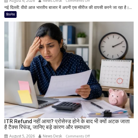
August 6, 2026
News Desk
on
Comments Off
नई दिल्ली: वीवो आज भारतीय बाजार में अपनी एस सीरीज की वापसी करने जा रहा है।...
Vivo
का
बिजनेस
बड़ा
धमाका!
7050mAh
बैटरी
और
दमदार
5G
फीचर्स
के
साथ
आज
लॉन्च
होगा
नया
Vivo
ITR Refund नहीं आया? प्रोसेस्ड होने के बाद भी क्यों अटक जाता
S2
है टैक्स रिफंड, जानिए बड़े कारण और समाधान
August 5, 2026
News Desk
on
Comments Off